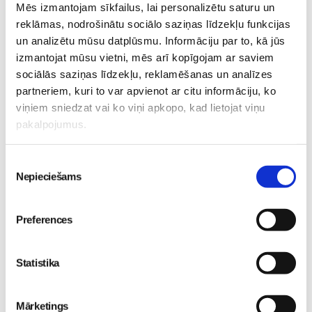
Mēs izmantojam sīkfailus, lai personalizētu saturu un
reklāmas, nodrošinātu sociālo saziņas līdzekļu funkcijas
Iepazīstamies -
un analizētu mūsu datplūsmu. Informāciju par to, kā jūs
Superbēbīte Šarlote nāk
Superbēbis 2026!
izmantojat mūsu vietni, mēs arī kopīgojam ar saviem
pasaulē Jūrmalas
Gaidības
sociālās saziņas līdzekļu, reklamēšanas un analīzes
slimnīcā
Gaidības
16. May 09:55
partneriem, kuri to var apvienot ar citu informāciju, ko
09. Jul 09:55
viņiem sniedzat vai ko viņi apkopo, kad lietojat viņu
pakalpojumus.
Piekrišanas
Nepieciešams
izvēle
Pavasara “ātrās
Preferences
tievēšanas” modes risks:
straujš svara zudums var
izraisīt neauglību
Gaidības
Statistika
08. May 09:34
Mārketings