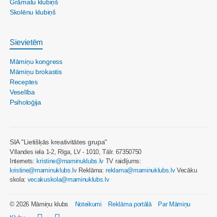
Grāmatu klubiņš
Skolēnu klubiņš
Sievietēm
Māmiņu kongress
Māmiņu brokastis
Receptes
Veselība
Psiholoģija
SIA "Lietišķās kreativitātes grupa"
Vīlandes iela 1-2, Rīga, LV - 1010, Tālr. 67350750
Internets:
kristine@maminuklubs.lv
TV raidījums:
kristine@maminuklubs.lv
Reklāma:
reklama@maminuklubs.lv
Vecāku
skola:
vecakuskola@maminuklubs.lv
© 2026 Māmiņu klubs
Noteikumi
Reklāma portālā
Par Māmiņu