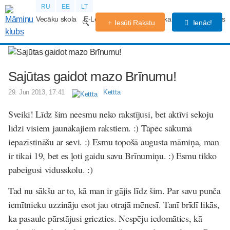
RU
EE
LT
Vecāku skola
E-Lekcijas
Grūtniecības kalendārs
Forums
Iesūti Rakstu
Ienāc!
Sajūtas gaidot mazo Brīnumu!
29. Jun 2013, 17:41
Kettta
Sveiki! Līdz šim neesmu neko rakstījusi, bet aktīvi sekoju
līdzi visiem jaunākajiem rakstiem. :) Tāpēc sākumā
iepazīstināšu ar sevi. :) Esmu topošā augusta māmiņa, man
ir tikai 19, bet es ļoti gaidu savu Brīnumiņu. :) Esmu tikko
pabeigusi vidusskolu. :)
Tad nu sākšu ar to, kā man ir gājis līdz šim. Par savu punča
iemītnieku uzzināju esot jau otrajā mēnesī. Tanī brīdī likās,
ka pasaule pārstājusi griezties. Nespēju iedomāties, kā