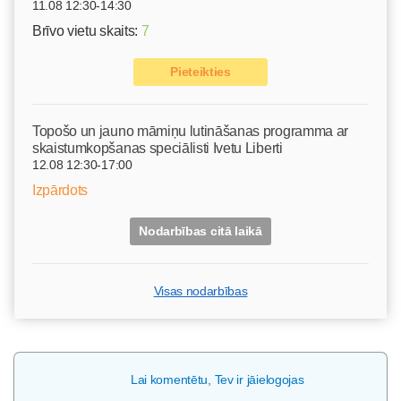
11.08 12:30-14:30
Brīvo vietu skaits:
7
Pieteikties
Topošo un jauno māmiņu lutināšanas programma ar
skaistumkopšanas speciālisti Ivetu Liberti
12.08 12:30-17:00
Izpārdots
Nodarbības citā laikā
Visas nodarbības
Lai komentētu, Tev ir jāielogojas