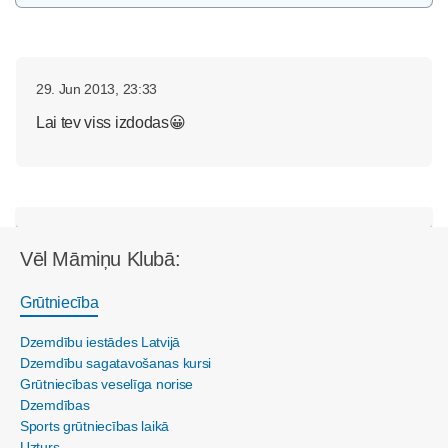
29. Jun 2013, 23:33
Lai tev viss izdodas😀
Vēl Māmiņu Klubā:
Grūtniecība
Dzemdību iestādes Latvijā
Dzemdību sagatavošanas kursi
Grūtniecības veselīga norise
Dzemdības
Sports grūtniecības laikā
Uzturs