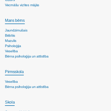
Vecmāšu vizītes mājās
Mans bērns
Jaundzimušais
Bēbītis
Mazulis
Psiholoģija
Veselība
Bērna psiholoģija un attīstība
Pirmsskola
Veselība
Bērna psiholoģija un attīstība
Skola