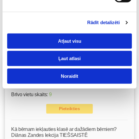
Rādīt detalizēti
Atļaut visu
Ļaut atlasi
Vecāku skola
Emocionālā un psiholoģiskā sagatavošanās
Noraidīt
dzemdībām kopā ar Diānu Zandi tiešsaistē ZOOM.US
11.08 10:00-12:00
Brīvo vietu skaits:
9
Pieteikties
Kā bērnam iekļauties klasē ar dažādiem bērniem?
Diānas Zandes lekcija TIEŠSAISTĒ