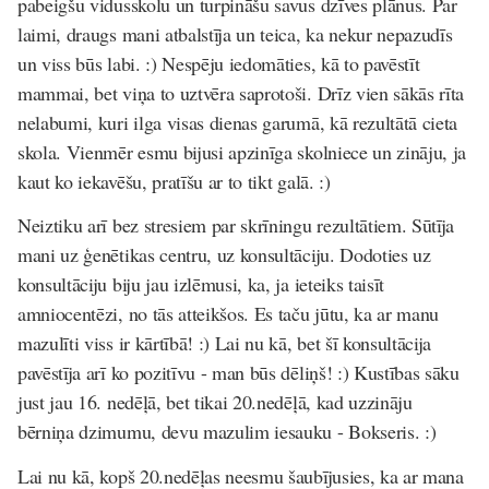
pabeigšu vidusskolu un turpināšu savus dzīves plānus. Par
laimi, draugs mani atbalstīja un teica, ka nekur nepazudīs
un viss būs labi. :) Nespēju iedomāties, kā to pavēstīt
mammai, bet viņa to uztvēra saprotoši. Drīz vien sākās rīta
nelabumi, kuri ilga visas dienas garumā, kā rezultātā cieta
skola. Vienmēr esmu bijusi apzinīga skolniece un zināju, ja
kaut ko iekavēšu, pratīšu ar to tikt galā. :)
Neiztiku arī bez stresiem par skrīningu rezultātiem. Sūtīja
mani uz ģenētikas centru, uz konsultāciju. Dodoties uz
konsultāciju biju jau izlēmusi, ka, ja ieteiks taisīt
amniocentēzi, no tās atteikšos. Es taču jūtu, ka ar manu
mazulīti viss ir kārtībā! :) Lai nu kā, bet šī konsultācija
pavēstīja arī ko pozitīvu - man būs dēliņš! :) Kustības sāku
just jau 16. nedēļā, bet tikai 20.nedēļā, kad uzzināju
bērniņa dzimumu, devu mazulim iesauku - Bokseris. :)
Lai nu kā, kopš 20.nedēļas neesmu šaubījusies, ka ar mana