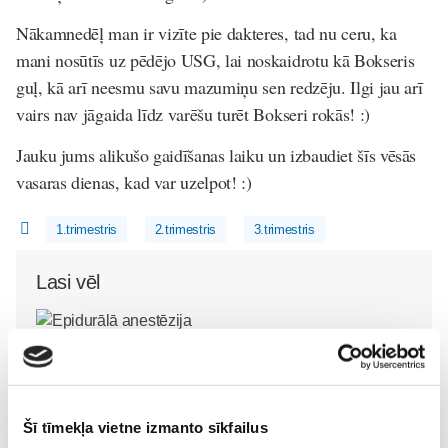
Nākamnedēļ man ir vizīte pie dakteres, tad nu ceru, ka
mani nosūtīs uz pēdējo USG, lai noskaidrotu kā Bokseris
guļ, kā arī neesmu savu mazumiņu sen redzēju. Ilgi jau arī
vairs nav jāgaida līdz varēšu turēt Bokseri rokās! :)
Jauku jums alikušo gaidīšanas laiku un izbaudiet šīs vēsās
vasaras dienas, kad var uzelpot! :)
1.trimestris
2.trimestris
3.trimestris
Lasi vēl
Epidurālā anestēzija
Gaidības
31. Jul 07:59
Šī tīmekļa vietne izmanto sīkfailus