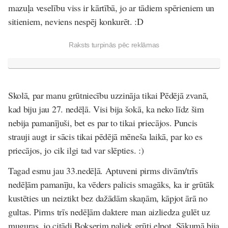
mazuļa veselību viss ir kārtībā, jo ar tādiem spērieniem un
sitieniem, neviens nespēj konkurēt. :D
Raksts turpinās pēc reklāmas
Skolā, par manu grūtniecību uzzināja tikai Pēdējā zvanā,
kad biju jau 27. nedēļā. Visi bija šokā, ka neko līdz šim
nebija pamanījuši, bet es par to tikai priecājos. Puncis
strauji augt ir sācis tikai pēdējā mēneša laikā, par ko es
priecājos, jo cik ilgi tad var slēpties. :)
Tagad esmu jau 33.nedēļā. Aptuveni pirms divām/trīs
nedēļām pamanīju, ka vēders palicis smagāks, ka ir grūtāk
kustēties un neiztikt bez dažādām skaņām, kāpjot ārā no
gultas. Pirms trīs nedēļām daktere man aizliedza gulēt uz
muguras, jo citādi Bokserim paliek grūti elpot. Sākumā bija