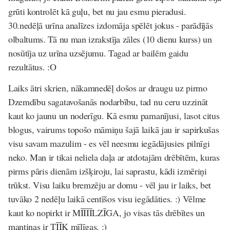
grūti kontrolēt kā guļu, bet nu jau esmu pieradusi.
30.nedēļā urīna analīzes izdomāja spēlēt jokus - parādījās
olbaltums. Tā nu man izrakstīja zāles (10 dienu kurss) un
nosūtīja uz urīna uzsējumu. Tagad ar bailēm gaidu
rezultātus. :O
Laiks ātri skrien, nākamnedēļ došos ar draugu uz pirmo
Dzemdību sagatavošanās nodarbību, tad nu ceru uzzināt
kaut ko jaunu un noderīgu. Kā esmu pamanījusi, lasot citus
blogus, vairums topošo māmiņu šajā laikā jau ir sapirkušas
visu savam mazulim - es vēl neesmu iegādājusies pilnīgi
neko. Man ir tikai neliela daļa ar atdotajām drēbītēm, kuras
pirms pāris dienām izšķiroju, lai saprastu, kādi izmēriņi
trūkst. Visu laiku bremzēju ar domu - vēl jau ir laiks, bet
tuvāko 2 nedēļu laikā centīšos visu iegādāties. :) Vēlme
kaut ko nopirkt ir MĪĪĪĪLZĪGA, jo visas tās drēbītes un
mantiņas ir TĪĪK mīlīgas. :)