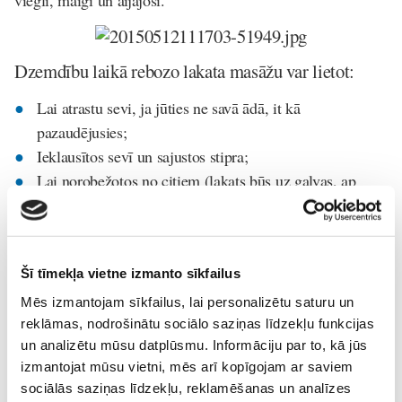
viegli, maigi un aijājoši.
Dzemdību laikā rebozo lakata masāžu var lietot:
Lai atrastu sevi, ja jūties ne savā ādā, it kā
pazaudējusies;
Ieklausītos sevī un sajustos stipra;
Lai norobežotos no citiem (lakats būs uz galvas, ap
pleciem);
Sajustu drošības sajūtu, uzmanību un rūpes;
Pie vājām kontrakcijām (metode pirms vecmāte ķeras
Šī tīmekļa vietne izmanto sīkfailus
pie medikamentiem);
Lai palīdzētu bērnam ieņemt pareizu piedzimšanas
Mēs izmantojam sīkfailus, lai personalizētu saturu un
novietojumu.
reklāmas, nodrošinātu sociālo saziņas līdzekļu funkcijas
un analizētu mūsu datplūsmu. Informāciju par to, kā jūs
izmantojat mūsu vietni, mēs arī kopīgojam ar saviem
Tomēr visbiežāk dzemdībās Rebozo lakatu labi sagatavotai
sociālās saziņas līdzekļu, reklamēšanas un analīzes