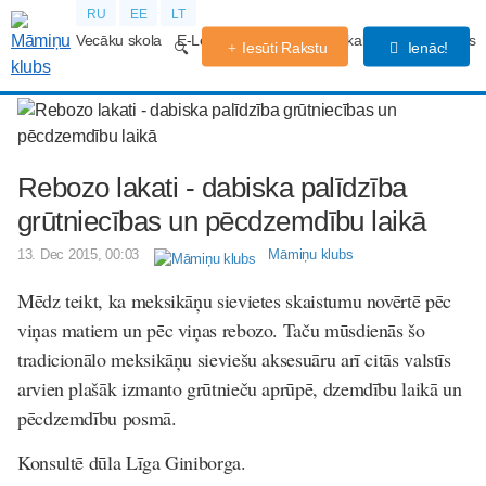
RU
EE
LT
Vecāku skola
E-Lekcijas
Grūtniecības kalendārs
Forums
Iesūti Rakstu
Ienāc!
Rebozo lakati - dabiska palīdzība
grūtniecības un pēcdzemdību laikā
13. Dec 2015, 00:03
Māmiņu klubs
Mēdz teikt, ka meksikāņu sievietes skaistumu novērtē pēc
viņas matiem un pēc viņas rebozo. Taču mūsdienās šo
tradicionālo meksikāņu sieviešu aksesuāru arī citās valstīs
arvien plašāk izmanto grūtnieču aprūpē, dzemdību laikā un
pēcdzemdību posmā.
Konsultē dūla Līga Giniborga.