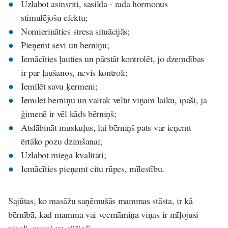
Uzlabot asinsriti, sasilda - rada hormonus
stimulējošu efektu;
Nomierināties stresa situācijās;
Pieņemt sevi un bērniņu;
Iemācīties ļauties un pārstāt kontrolēt, jo dzemdības
ir par ļaušanos, nevis kontroli;
Iemīlēt savu ķermeni;
Iemīlēt bērniņu un vairāk veltīt viņam laiku, īpaši, ja
ģimenē ir vēl kāds bērniņš;
Atslābināt muskuļus, lai bērniņš pats var ieņemt
ērtāko pozu dzimšanai;
Uzlabot miega kvalitāti;
Iemācīties pieņemt citu rūpes, mīlestību.
Sajūtas, ko masāžu saņēmušās mammas stāsta, ir kā
bērnībā, kad mamma vai vecmāmiņa viņas ir mīļojusi