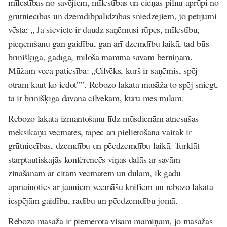
mīlestības no savējiem, mīlestības un cieņas pilnu aprūpi no
grūtniecības un dzemdībpalīdzības sniedzējiem, jo pētījumi
vēsta: „ Ja sieviete ir daudz saņēmusi rūpes, mīlestību,
pieņemšanu gan gaidību, gan arī dzemdību laikā, tad būs
brīnišķīga, gādīga, mīloša mamma savam bērniņam.
Mūžam veca patiesība: „Cilvēks, kurš ir saņēmis, spēj
otram kaut ko iedot””. Rebozo lakata masāža to spēj sniegt,
tā ir brīnišķīga dāvana cilvēkam, kuru mēs mīlam.
Rebozo lakata izmantošanu līdz mūsdienām atnesušas
meksikāņu vecmātes, tāpēc arī pielietošana vairāk ir
grūtniecības, dzemdību un pēcdzemdību laikā. Turklāt
starptautiskajās konferencēs viņas dalās ar savām
zināšanām ar citām vecmātēm un dūlām, ik gadu
apmainoties ar jauniem vecmāšu knifiem un rebozo lakata
iespējām gaidību, radību un pēcdzemdību jomā.
Rebozo masāža ir piemērota visām māmiņām, jo masāžas