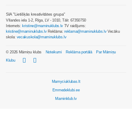
SIA "Lietišķās kreativitātes grupa"
Vīlandes iela 1-2, Rīga, LV - 1010, Tālr. 67350750
Internets:
kristine@maminuklubs.lv
TV raidījums:
kristine@maminuklubs.lv
Reklāma:
reklama@maminuklubs.lv
Vecāku
skola:
vecakuskola@maminuklubs.lv
© 2026 Māmiņu klubs
Noteikumi
Reklāma portālā
Par Māmiņu
Klubu
Mamyciuklubas.lt
Emmedeklubi.ee
Maminklub.lv