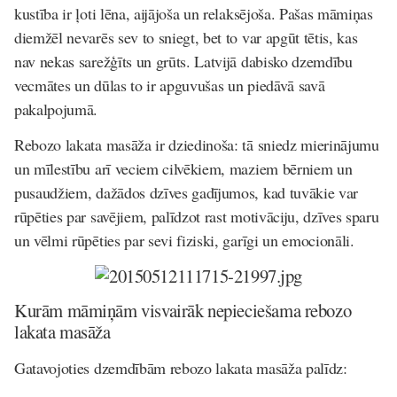
kustība ir ļoti lēna, aijājoša un relaksējoša. Pašas māmiņas
diemžēl nevarēs sev to sniegt, bet to var apgūt tētis, kas
nav nekas sarežģīts un grūts. Latvijā dabisko dzemdību
vecmātes un dūlas to ir apguvušas un piedāvā savā
pakalpojumā.
Rebozo lakata masāža ir dziedinoša: tā sniedz mierinājumu
un mīlestību arī veciem cilvēkiem, maziem bērniem un
pusaudžiem, dažādos dzīves gadījumos, kad tuvākie var
rūpēties par savējiem, palīdzot rast motivāciju, dzīves sparu
un vēlmi rūpēties par sevi fiziski, garīgi un emocionāli.
Kurām māmiņām visvairāk nepieciešama rebozo
lakata masāža
Gatavojoties dzemdībām rebozo lakata masāža palīdz: