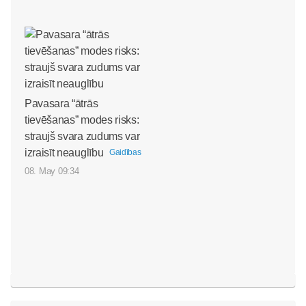
Pavasara “ātrās
tievēšanas” modes risks:
straujš svara zudums var
izraisīt neauglību
Gaidības
08. May 09:34