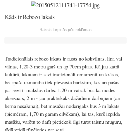
Kāds ir Rebozo lakats
Raksts turpinās pēc reklāmas
Tradicionālais rebozo lakats ir austs no kokvilnas, lina vai
vilnas, 1,20-3 metru garš un ap 70cm plats. Kā jau katrā
kultūrā, lakatam ir savi tradicionāli ornamenti un krāsas,
bet īpaša uzmanība tiek pievērsta bārkstīm, kas arī pašas
par sevi ir mākslas darbs. 1,20 m vairāk būs kā modes
aksesuārs, 2 m - jau praktiskāks dažādiem darbiņiem (arī
bērna nēsāšanai), bet masāžai noderīgāks būs 3 m lakats
(piemēram, 1,70 m garam cilvēkam), lai tas, kurš izpilda
masāžu, varētu to darīt pietiekoši ilgi turot taisnu muguru,
tādā veidā rūpējoties par sevi.