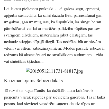
Lai lakatu pielietotu praktiski - kā galvas segu, apmetni,
apģērba sastāvdaļu, kā saini dažādu lietu pārnēsāšanai gan
uz galvas, gan uz muguras, kā šūpuļtīklu, kā slingu bērnu
pārnēsāšanai vai lai ar masāžas palīdzību rūpētos par sev
svarīgiem cilvēkiem, materiālam jābūt elastīgam, tas
nedaudz stiepjas slīpajā diegā. Tas nedrīkst būt ar biezām
vīlēm vai citiem sabiezinājumiem. Modes pasaulē rebozo ir
redzams kā aksesuārs arī no smalkākiem audumiem – zīda
vai sintētikas šķiedrām.
Kā izmantojams Rebozo lakats
Tā nav tikai sagadīšanās, ka dažādās tautu kultūras ir
pieņemts vairāk rūpēties par sievietēm gaidībās. Tas ir laika
posms, kad sievietei vajadzētu saņemt daudz rūpes un