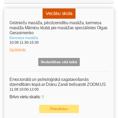
Vecāku skola
Grūtnieču masāža, pēcdzemdību masāža, ķermeņa
masāža Māmiņu klubā pie masāžas speciālistes Olgas
Gerasimenko
Ķermeņa masāža
10.08 11:30-15:30
Izpārdots
Nodarbības citā laikā
Emocionālā un psiholoģiskā sagatavošanās
dzemdībām kopā ar Diānu Zandi tiešsaistē ZOOM.US
11.08 10:00-12:00
Brīvo vietu skaits:
9
Pieteikties