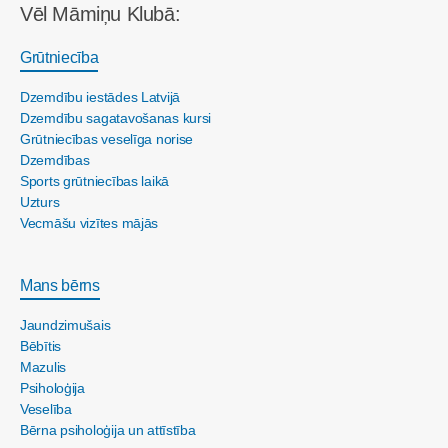
Vēl Māmiņu Klubā:
Grūtniecība
Dzemdību iestādes Latvijā
Dzemdību sagatavošanas kursi
Grūtniecības veselīga norise
Dzemdības
Sports grūtniecības laikā
Uzturs
Vecmāšu vizītes mājās
Mans bērns
Jaundzimušais
Bēbītis
Mazulis
Psiholoģija
Veselība
Bērna psiholoģija un attīstība