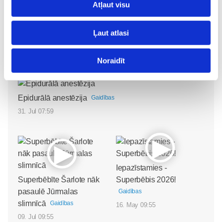
Atļaut visu
Jaundzimušais
Jaundzimušo-bēbīšu-klubs
Jauno-Māmiņu-Klubs
Rebozo
Sieviete--māmiņa
Ļaut atlasi
Topošo-māmiņu-klubs
Noraidīt
Lasi vēl
Epidurālā anestēzija
Gaidības
31. Jul 07:59
Iepazīstamies -
Superbēbīte Šarlote nāk
Superbēbis 2026!
pasaulē Jūrmalas
Gaidības
slimnīcā
Gaidības
16. May 09:55
09. Jul 09:55