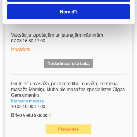
Izpārdots
Noraidīt
Nodarbības citā laikā
Vaksācija topošajām un jaunajām māmiņām
07.08 16:30-17:00
Izpārdots
Nodarbības citā laikā
Grūtnieču masāža, pēcdzemdību masāža, ķermeņa
masāža Māmiņu klubā pie masāžas speciālistes Olgas
Gerasimenko
Ķermeņa masāža
10.08 10:00-17:00
Brīvo vietu skaits:
4
Pieteikties