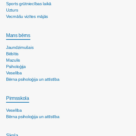
Sports grūtniecības laikā
Uzturs
Vecmāšu vizītes mājās
Mans bērns
Jaundzimušais
Bēbītis
Mazulis
Psiholoģija
Veselība
Bērna psiholoģija un attīstība
Pirmsskola
Veselība
Bērna psiholoģija un attīstība
Skola