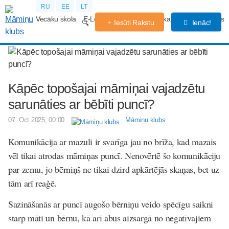
RU
EE
LT
Vecāku skola
E-Lekcijas
Grūtniecības kalendārs
Forums
Iesūti Rakstu
Ienāc!
Kāpēc topošajai māmiņai vajadzētu
sarunāties ar bēbīti puncī?
07. Oct 2025, 00:00
Māmiņu klubs
Komunikācija ar mazuli ir svarīga jau no brīža, kad mazais
vēl tikai atrodas māmiņas puncī. Nenovērtē šo komunikāciju
par zemu, jo bērniņš ne tikai dzird apkārtējās skaņas, bet uz
tām arī reaģē.
Sazināšanās ar puncī augošo bērniņu veido spēcīgu saikni
starp māti un bērnu, kā arī abus aizsargā no negatīvajiem