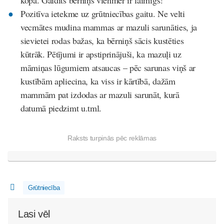
Pozitīva ietekme uz grūtniecības gaitu. Ne velti
vecmātes mudina mammas ar mazuli sarunāties, ja
sievietei rodas bažas, ka bērniņš sācis kustēties
kūtrāk. Pētījumi ir apstiprinājuši, ka mazuļi uz
māmiņas lūgumiem atsaucas – pēc sarunas viņš ar
kustībām apliecina, ka viss ir kārtībā, dažām
mammām pat izdodas ar mazuli sarunāt, kurā
datumā piedzimt u.tml.
Raksts turpinās pēc reklāmas
Grūtniecība
Lasi vēl