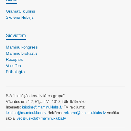
Grāmatu klubiņš
Skolēnu klubiņš
Sievietēm
Māmiņu kongress
Māmiņu brokastis
Receptes
Veselība
Psiholoģija
SIA "Lietišķās kreativitātes grupa"
Vīlandes iela 1-2, Rīga, LV - 1010, Tālr. 67350750
Internets:
kristine@maminuklubs.lv
TV raidījums:
kristine@maminuklubs.lv
Reklāma:
reklama@maminuklubs.lv
Vecāku
skola:
vecakuskola@maminuklubs.lv