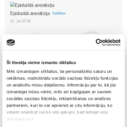
Epidurālā anestēzija
Gaidības
31. Jul 07:59
Iepazīstamies -
Superbēbīte Šarlote nāk
Superbēbis 2026!
Šī tīmekļa vietne izmanto sīkfailus
pasaulē Jūrmalas
Gaidības
Mēs izmantojam sīkfailus, lai personalizētu saturu un
slimnīcā
Gaidības
16. May 09:55
reklāmas, nodrošinātu sociālo saziņas līdzekļu funkcijas
09. Jul 09:55
un analizētu mūsu datplūsmu. Informāciju par to, kā jūs
izmantojat mūsu vietni, mēs arī kopīgojam ar saviem
sociālās saziņas līdzekļu, reklamēšanas un analīzes
partneriem, kuri to var apvienot ar citu informāciju, ko
viņiem sniedzat vai ko viņi apkopo, kad lietojat viņu
pakalpojumus.