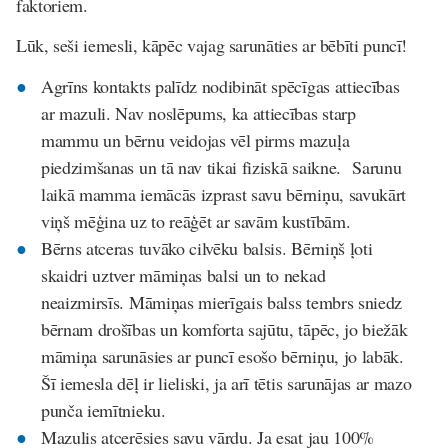
faktoriem.
Lūk, seši iemesli, kāpēc vajag sarunāties ar bēbīti puncī!
Agrīns kontakts palīdz nodibināt spēcīgas attiecības
ar mazuli. Nav noslēpums, ka attiecības starp
mammu un bērnu veidojas vēl pirms mazuļa
piedzimšanas un tā nav tikai fiziskā saikne. Sarunu
laikā mamma iemācās izprast savu bērniņu, savukārt
viņš mēģina uz to reāģēt ar savām kustībām.
Bērns atceras tuvāko cilvēku balsis. Bērniņš ļoti
skaidri uztver māmiņas balsi un to nekad
neaizmirsīs. Māmiņas mierīgais balss tembrs sniedz
bērnam drošības un komforta sajūtu, tāpēc, jo biežāk
māmiņa sarunāsies ar puncī esošo bērniņu, jo labāk.
Šī iemesla dēļ ir lieliski, ja arī tētis sarunājas ar mazo
punča iemītnieku.
Mazulis atcerēsies savu vārdu. Ja esat jau 100%