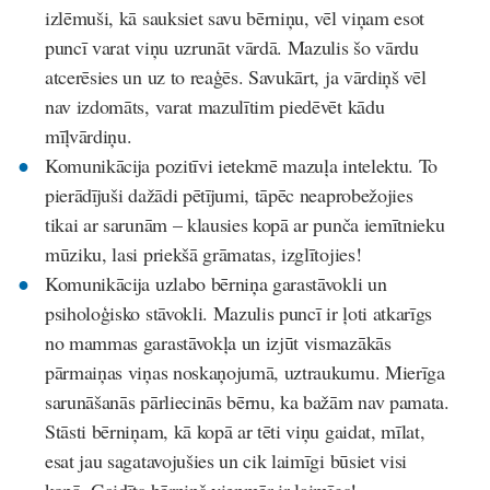
izlēmuši, kā sauksiet savu bērniņu, vēl viņam esot
puncī varat viņu uzrunāt vārdā. Mazulis šo vārdu
atcerēsies un uz to reaģēs. Savukārt, ja vārdiņš vēl
nav izdomāts, varat mazulītim piedēvēt kādu
mīļvārdiņu.
Komunikācija pozitīvi ietekmē mazuļa intelektu. To
pierādījuši dažādi pētījumi, tāpēc neaprobežojies
tikai ar sarunām – klausies kopā ar punča iemītnieku
mūziku, lasi priekšā grāmatas, izglītojies!
Komunikācija uzlabo bērniņa garastāvokli un
psiholoģisko stāvokli. Mazulis puncī ir ļoti atkarīgs
no mammas garastāvokļa un izjūt vismazākās
pārmaiņas viņas noskaņojumā, uztraukumu. Mierīga
sarunāšanās pārliecinās bērnu, ka bažām nav pamata.
Stāsti bērniņam, kā kopā ar tēti viņu gaidat, mīlat,
esat jau sagatavojušies un cik laimīgi būsiet visi
kopā. Gaidīts bērniņš vienmēr ir laimīgs!