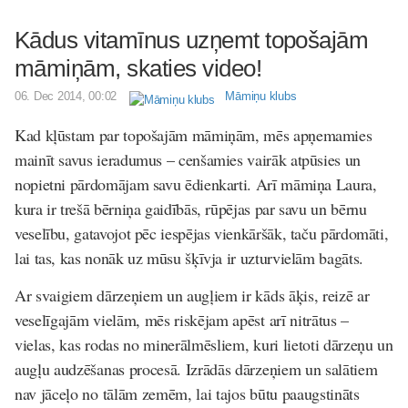
Kādus vitamīnus uzņemt topošajām
māmiņām, skaties video!
06. Dec 2014, 00:02
Māmiņu klubs
Kad kļūstam par topošajām māmiņām, mēs apņemamies
mainīt savus ieradumus – cenšamies vairāk atpūsies un
nopietni pārdomājam savu ēdienkarti. Arī māmiņa Laura,
kura ir trešā bērniņa gaidībās, rūpējas par savu un bērnu
veselību, gatavojot pēc iespējas vienkāršāk, taču pārdomāti,
lai tas, kas nonāk uz mūsu šķīvja ir uzturvielām bagāts.
Ar svaigiem dārzeņiem un augļiem ir kāds āķis, reizē ar
veselīgajām vielām, mēs riskējam apēst arī nitrātus –
vielas, kas rodas no minerālmēsliem, kuri lietoti dārzeņu un
augļu audzēšanas procesā. Izrādās dārzeņiem un salātiem
nav jāceļo no tālām zemēm, lai tajos būtu paaugstināts