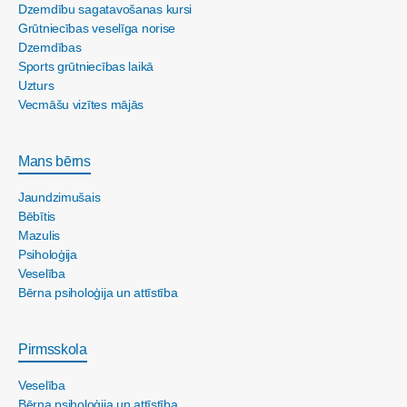
Dzemdību sagatavošanas kursi
Grūtniecības veselīga norise
Dzemdības
Sports grūtniecības laikā
Uzturs
Vecmāšu vizītes mājās
Mans bērns
Jaundzimušais
Bēbītis
Mazulis
Psiholoģija
Veselība
Bērna psiholoģija un attīstība
Pirmsskola
Veselība
Bērna psiholoģija un attīstība