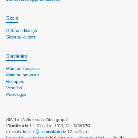
Skola
Grāmatu klubiņš
Skolēnu klubiņš
Sievietēm
Māmiņu kongress
Māmiņu brokastis
Receptes
Veselība
Psiholoģija
SIA "Lietišķās kreativitātes grupa"
Vīlandes iela 1-2, Rīga, LV - 1010, Tālr. 67350750
Internets:
kristine@maminuklubs.lv
TV raidījums:
kristine@maminuklubs.lv
Reklāma:
reklama@maminuklubs.lv
Vecāku