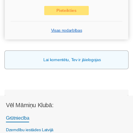
Pieteikties
Visas nodarbības
Lai komentētu, Tev ir jāielogojas
Vēl Māmiņu Klubā:
Grūtniecība
Dzemdību iestādes Latvijā