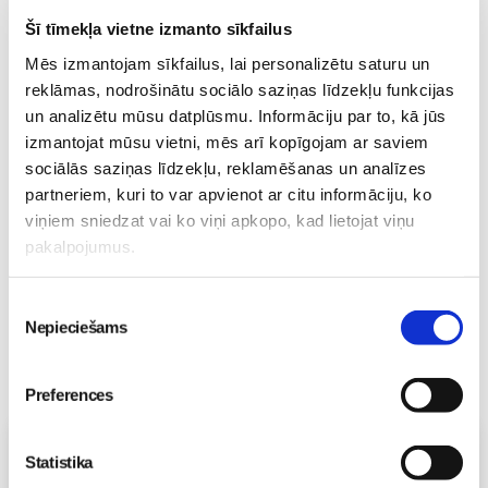
Šī tīmekļa vietne izmanto sīkfailus
Mēs izmantojam sīkfailus, lai personalizētu saturu un
Pavasara “ātrās
reklāmas, nodrošinātu sociālo saziņas līdzekļu funkcijas
tievēšanas” modes risks:
un analizētu mūsu datplūsmu. Informāciju par to, kā jūs
straujš svara zudums var
izmantojat mūsu vietni, mēs arī kopīgojam ar saviem
izraisīt neauglību
Gaidības
sociālās saziņas līdzekļu, reklamēšanas un analīzes
08. May 09:34
partneriem, kuri to var apvienot ar citu informāciju, ko
viņiem sniedzat vai ko viņi apkopo, kad lietojat viņu
pakalpojumus.
Piekrišanas
Nepieciešams
izvēle
Preferences
Vecāku skola
Statistika
Topošo un jauno māmiņu lutināšanas programma ar