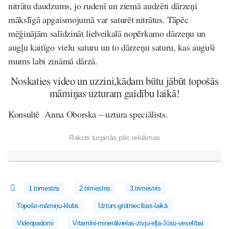
nitrātu daudzums, jo rudenī un ziemā audzēti dārzeņi
mākslīgā apgaismojumā var saturēt nitrātus. Tāpēc
mēģinājām salīdzināt lielveikalā nopērkamo dārzeņu un
augļu kaitīgo vielu saturu un to dārzeņu saturu, kas auguši
mums labi zināmā dārzā.
Noskaties video un uzzini,kādam būtu jābūt topošās
māmiņas uzturam gaidību laikā!
Konsultē Anna Oborska – uztura speciālists.
Raksts turpinās pēc reklāmas
1.trimestris
2.trimestris
3.trimestris
Topošo-māmiņu-klubs
Uzturs-grūtniecības-laikā
Videopadomi
Vitamīni-minerālvielas-zivju-eļļa-Jūsu-veselībai