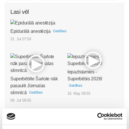
Lasi vēl
Epidurālā anestēzija
Gaidības
31. Jul 07:59
Iepazīstamies -
Superbēbīte Šarlote nāk
Superbēbis 2026!
pasaulē Jūrmalas
Gaidības
slimnīcā
Gaidības
16. May 09:55
09. Jul 09:55