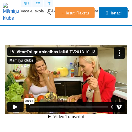
RU
EE
LT
Vecāku skola
E-Lekcijas
Grūtniecības kalendārs
Forums
Iesūti Rakstu
Ienāc!