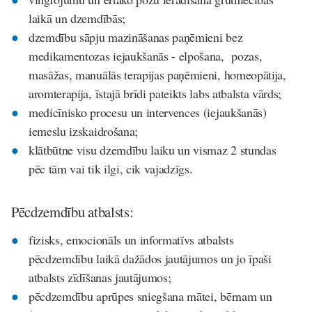
laikā un dzemdībās;
dzemdību sāpju mazināšanas paņēmieni bez
medikamentozas iejaukšanās - elpošana, pozas,
masāžas, manuālās terapijas paņēmieni, homeopātija,
aromterapija, īstajā brīdi pateikts labs atbalsta vārds;
medicīnisko procesu un intervences (iejaukšanās)
iemeslu izskaidrošana;
klātbūtne visu dzemdību laiku un vismaz 2 stundas
pēc tām vai tik ilgi, cik vajadzīgs.
Pēcdzemdību atbalsts:
fizisks, emocionāls un informatīvs atbalsts
pēcdzemdību laikā dažādos jautājumos un jo īpaši
atbalsts zīdīšanas jautājumos;
pēcdzemdību aprūpes sniegšana mātei, bērnam un