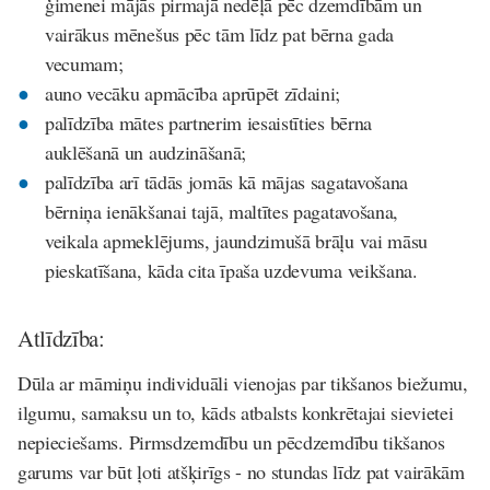
ģimenei mājās pirmajā nedēļā pēc dzemdībām un
vairākus mēnešus pēc tām līdz pat bērna gada
vecumam;
auno vecāku apmācība aprūpēt zīdaini;
palīdzība mātes partnerim iesaistīties bērna
auklēšanā un audzināšanā;
palīdzība arī tādās jomās kā mājas sagatavošana
bērniņa ienākšanai tajā, maltītes pagatavošana,
veikala apmeklējums, jaundzimušā brāļu vai māsu
pieskatīšana, kāda cita īpaša uzdevuma veikšana.
Atlīdzība:
Dūla ar māmiņu individuāli vienojas par tikšanos biežumu,
ilgumu, samaksu un to, kāds atbalsts konkrētajai sievietei
nepieciešams. Pirmsdzemdību un pēcdzemdību tikšanos
garums var būt ļoti atšķirīgs - no stundas līdz pat vairākām