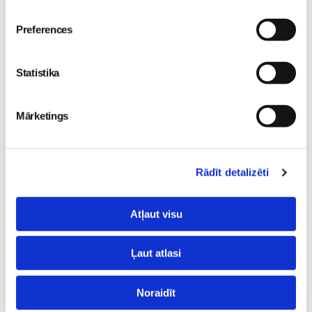
Iepazīstamies -
Preferences
Superbēbīte Šarlote nāk
Superbēbis 2026!
pasaulē Jūrmalas
Gaidības
Statistika
slimnīcā
Gaidības
16. May 09:55
09. Jul 09:55
Mārketings
Rādīt detalizēti
Pavasara “ātrās
Atļaut visu
tievēšanas” modes risks:
straujš svara zudums var
Ļaut atlasi
izraisīt neauglību
Gaidības
08. May 09:34
Noraidīt