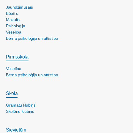
Jaundzimušais
Bēbītis
Mazulis
Psiholoģija
Veselība
Bērna psiholoģija un attīstība
Pirmsskola
Veselība
Bērna psiholoģija un attīstība
Skola
Grāmatu klubiņš
Skolēnu klubiņš
Sievietēm