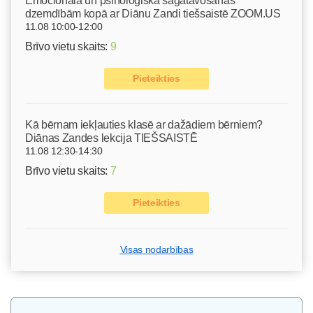
Emocionālā un psiholoģiskā sagatavošanās
dzemdībām kopā ar Diānu Zandi tiešsaistē ZOOM.US
11.08 10:00-12:00
Brīvo vietu skaits:
9
Pieteikties
Kā bērnam iekļauties klasē ar dažādiem bērniem?
Diānas Zandes lekcija TIEŠSAISTĒ
11.08 12:30-14:30
Brīvo vietu skaits:
7
Pieteikties
Visas nodarbības