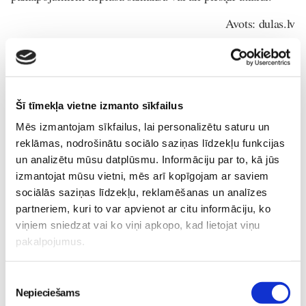
Avots: dulas.lv
1.trimestris
2.trimestris
3.trimestris
Šī tīmekļa vietne izmanto sīkfailus
Dzemdības
Gatavojamies-grūtniecībai
Mēs izmantojam sīkfailus, lai personalizētu saturu un
Jauno-Māmiņu-Klubs
Mājdzemdības
reklāmas, nodrošinātu sociālo saziņas līdzekļu funkcijas
Topošo-māmiņu-klubs
un analizētu mūsu datplūsmu. Informāciju par to, kā jūs
izmantojat mūsu vietni, mēs arī kopīgojam ar saviem
Lasi vēl
sociālās saziņas līdzekļu, reklamēšanas un analīzes
partneriem, kuri to var apvienot ar citu informāciju, ko
viņiem sniedzat vai ko viņi apkopo, kad lietojat viņu
Epidurālā anestēzija
Gaidības
pakalpojumus.
31. Jul 07:59
Piekrišanas
Nepieciešams
izvēle