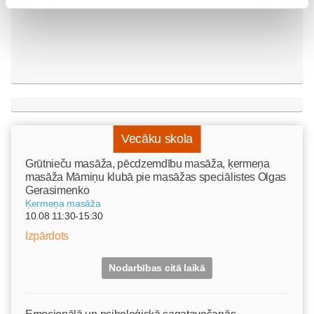
Vecāku skola
Grūtnieču masāža, pēcdzemdību masāža, ķermeņa
masāža Māmiņu klubā pie masāžas speciālistes Olgas
Gerasimenko
Ķermeņa masāža
10.08 11:30-15:30
Izpārdots
Nodarbības citā laikā