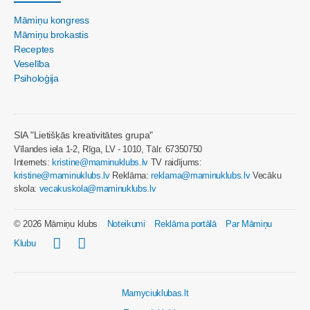
Māmiņu kongress
Māmiņu brokastis
Receptes
Veselība
Psiholoģija
SIA "Lietišķās kreativitātes grupa"
Vīlandes iela 1-2, Rīga, LV - 1010, Tālr. 67350750
Internets:
kristine@maminuklubs.lv
TV raidījums:
kristine@maminuklubs.lv
Reklāma:
reklama@maminuklubs.lv
Vecāku
skola:
vecakuskola@maminuklubs.lv
© 2026 Māmiņu klubs
Noteikumi
Reklāma portālā
Par Māmiņu
Klubu
Mamyciuklubas.lt