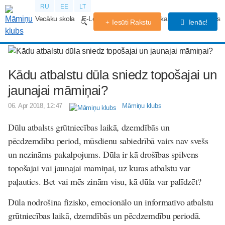
RU
EE
LT
Vecāku skola
E-Lekcijas
Grūtniecības kalendārs
Forums
Iesūti Rakstu
Ienāc!
Kādu atbalstu dūla sniedz topošajai un
jaunajai māmiņai?
06. Apr 2018, 12:47
Māmiņu klubs
Dūlu atbalsts grūtniecības laikā, dzemdībās un
pēcdzemdību period, mūsdienu sabiedrībā vairs nav svešs
un nezināms pakalpojums. Dūla ir kā drošības spilvens
topošajai vai jaunajai māmiņai, uz kuras atbalstu var
paļauties. Bet vai mēs zinām visu, kā dūla var palīdzēt?
Dūla nodrošina fizisko, emocionālo un informatīvo atbalstu
grūtniecības laikā, dzemdībās un pēcdzemdību periodā.