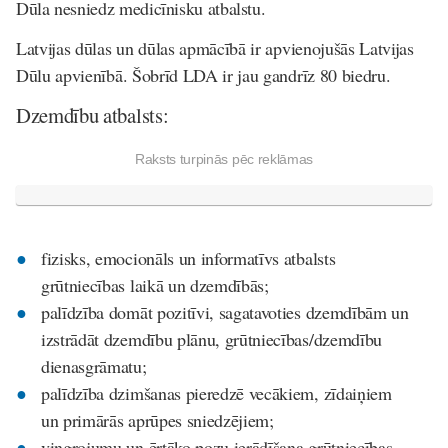
Dūla nesniedz medicīnisku atbalstu.
Latvijas dūlas un dūlas apmācībā ir apvienojušās Latvijas
Dūlu apvienībā. Šobrīd LDA ir jau gandrīz 80 biedru.
Dzemdību atbalsts:
Raksts turpinās pēc reklāmas
fizisks, emocionāls un informatīvs atbalsts
grūtniecības laikā un dzemdībās;
palīdzība domāt pozitīvi, sagatavoties dzemdībām un
izstrādāt dzemdību plānu, grūtniecības/dzemdību
dienasgrāmatu;
palīdzība dzimšanas pieredzē vecākiem, zīdaiņiem
un primārās aprūpes sniedzējiem;
vingrojumu un ērtāko pozu ierādīšana grūtniecības