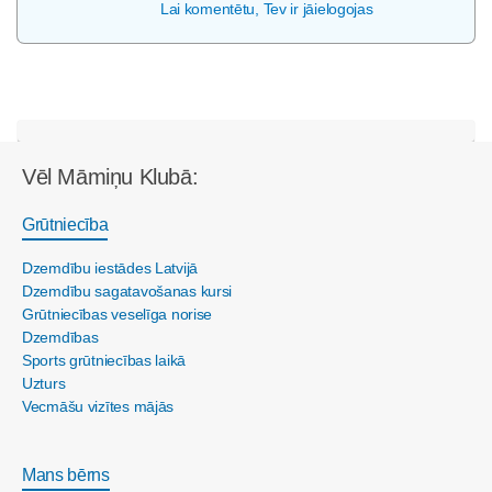
Lai komentētu, Tev ir jāielogojas
Vēl Māmiņu Klubā:
Grūtniecība
Dzemdību iestādes Latvijā
Dzemdību sagatavošanas kursi
Grūtniecības veselīga norise
Dzemdības
Sports grūtniecības laikā
Uzturs
Vecmāšu vizītes mājās
Mans bērns