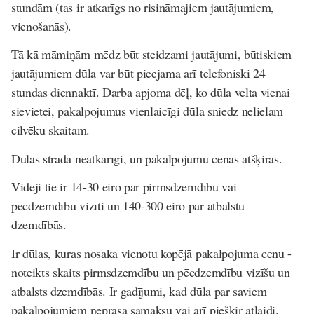
stundām (tas ir atkarīgs no risināmajiem jautājumiem,
vienošanās).
Tā kā māmiņām mēdz būt steidzami jautājumi, būtiskiem
jautājumiem dūla var būt pieejama arī telefoniski 24
stundas diennaktī. Darba apjoma dēļ, ko dūla velta vienai
sievietei, pakalpojumus vienlaicīgi dūla sniedz nelielam
cilvēku skaitam.
Dūlas strādā neatkarīgi, un pakalpojumu cenas atšķiras.
Vidēji tie ir 14-30 eiro par pirmsdzemdību vai
pēcdzemdību vizīti un 140-300 eiro par atbalstu
dzemdībās.
Ir dūlas, kuras nosaka vienotu kopējā pakalpojuma cenu -
noteikts skaits pirmsdzemdību un pēcdzemdību vizīšu un
atbalsts dzemdībās. Ir gadījumi, kad dūla par saviem
pakalpojumiem neprasa samaksu vai arī piešķir atlaidi.