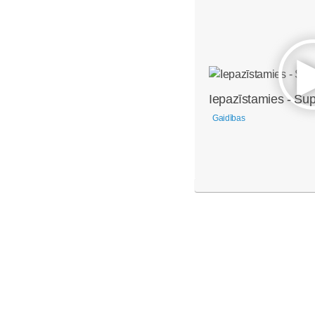
Iepazīstamies - Su
Gaidības