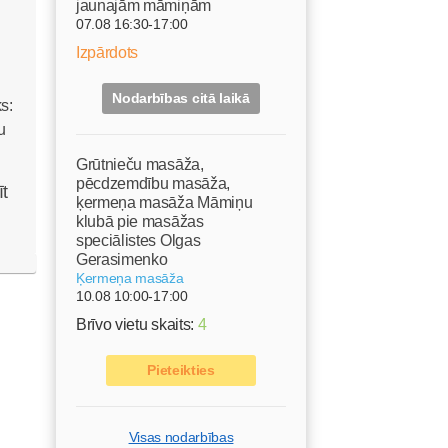
jaunajām māmiņām
07.08 16:30-17:00
Izpārdots
Nodarbības citā laikā
Grūtnieču masāža,
pēcdzemdību masāža,
īt
ķermeņa masāža Māmiņu
klubā pie masāžas
speciālistes Olgas
Gerasimenko
Ķermeņa masāža
10.08 10:00-17:00
Brīvo vietu skaits:
4
Pieteikties
Visas nodarbības