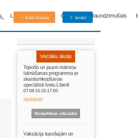
s
Labdarības fonds
Gaidības
Jaundzimušais
Iesūti Rakstu
Ienāc!
Vecāku skola
Topošo un jauno māmiņu
lutināšanas programma ar
skaistumkopšanas
speciālisti Ivetu Liberti
07.08 15:15-17:00
Izpārdots
Nodarbības citā laikā
Vaksācija topošajām un