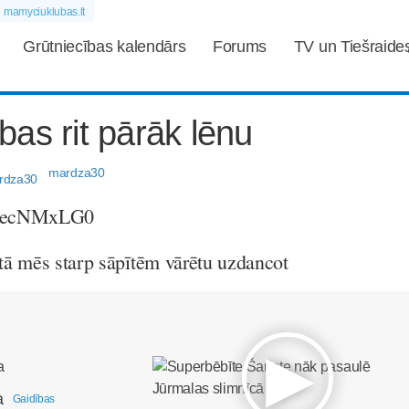
mamyciuklubas.lt
Grūtniecības kalendārs
Forums
TV un Tiešraide
as rit pārāk lēnu
mardza30
reOecNMxLG0
 tā mēs starp sāpītēm vārētu uzdancot
a
Gaidības