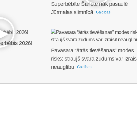
Superbēbīte Šarlote nāk pasaulē
Jūrmalas slimnīcā
Gaidības
perbēbis 2026!
Pavasara “ātrās tievēšanas” modes
risks: straujš svara zudums var izrais
neauglību
Gaidības