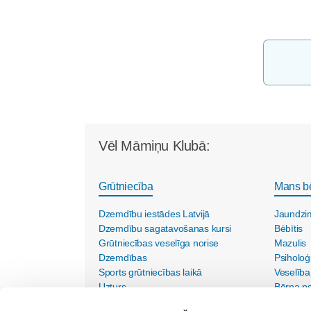
Vēl Māmiņu Klubā:
Grūtniecība
Mans b
Dzemdību iestādes Latvijā
Jaundzi
Dzemdību sagatavošanas kursi
Bēbītis
Grūtniecības veselīga norise
Mazulis
Dzemdības
Psiholoģ
Sports grūtniecības laikā
Veselība
Uzturs
Bērna psi
Vecmāšu vizītes mājās