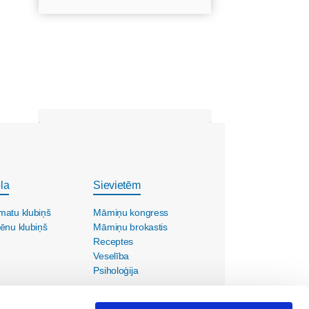
la
Sievietēm
matu klubiņš
Māmiņu kongress
ēnu klubiņš
Māmiņu brokastis
Receptes
Veselība
Psiholoģija