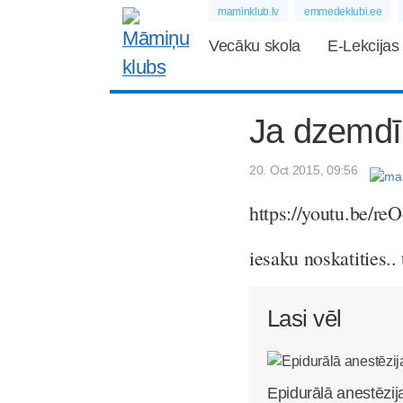
maminklub.lv
emmedeklubi.ee
Vecāku skola
E-Lekcijas
Ja dzemdīb
20. Oct 2015, 09:56
https://youtu.be/
iesaku noskatities..
Lasi vēl
Epidurālā anestēzij