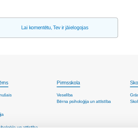
Lai komentētu, Tev ir jāielogojas
ērns
Pirmsskola
Sko
mušais
Veselība
Grā
Bērna psiholoģija un attīstība
Skol
ija
holoģija un attīstība