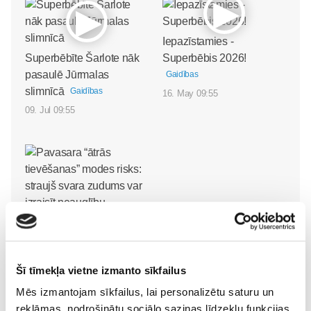
Iepazīstamies -
Superbēbīte Šarlote nāk
Superbēbis 2026!
pasaulē Jūrmalas
Gaidības
slimnīcā
Gaidības
16. May 09:55
09. Jul 09:55
Pavasara “ātrās
tievēšanas” modes risks:
straujš svara zudums var
Šī tīmekļa vietne izmanto sīkfailus
izraisīt neauglību
Gaidības
Mēs izmantojam sīkfailus, lai personalizētu saturu un
08. May 09:34
reklāmas, nodrošinātu sociālo saziņas līdzekļu funkcijas