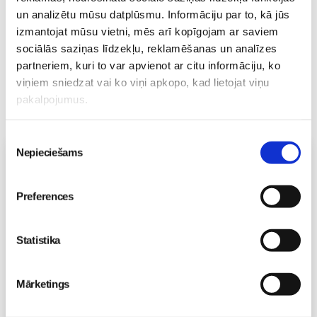
un analizētu mūsu datplūsmu. Informāciju par to, kā jūs
izmantojat mūsu vietni, mēs arī kopīgojam ar saviem
sociālās saziņas līdzekļu, reklamēšanas un analīzes
partneriem, kuri to var apvienot ar citu informāciju, ko
viņiem sniedzat vai ko viņi apkopo, kad lietojat viņu
pakalpojumus.
Piekrišanas
Nepieciešams
Vecāku skola
izvēle
Grūtnieču masāža, pēcdzemdību masāža, ķermeņa
masāža Māmiņu klubā pie masāžas speciālistes Olgas
Preferences
Gerasimenko
Ķermeņa masāža
10.08 11:30-15:30
Statistika
Izpārdots
Mārketings
Nodarbības citā laikā