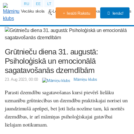
RU
EE
LT
Vecāku skola
E-Lekcijas
Grūtniecības kalendārs
Forums
Iesūti Rakstu
Ienāc!
Grūtnieču diena 31. augustā:
Psiholoģiskā un emocionālā
sagatavošanās dzemdībām
23. Aug 2023, 00:00
Māmiņu klubs
Parasti dzemdību sagatavošanas kursi pievērš lielāku
uzmanību grūtniecības un dzemdību praktiskajai norisei un
jaundzimušā aprūpei, bet ļoti liela nozīme tam, kā noritēs
dzemdības, ir arī māmiņas psiholoģiskajai gatavībai
lielajam notikumam.