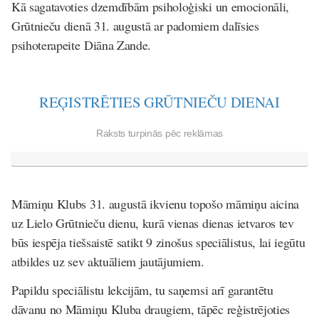
Kā sagatavoties dzemdībām psiholoģiski un emocionāli,
Grūtnieču dienā 31. augustā ar padomiem dalīsies
psihoterapeite
Diāna Zande.
REĢISTRĒTIES GRŪTNIEČU DIENAI
Raksts turpinās pēc reklāmas
Māmiņu Klubs 31. augustā ikvienu topošo māmiņu aicina
uz Lielo Grūtnieču dienu, kurā vienas dienas ietvaros tev
būs iespēja tiešsaistē satikt 9 zinošus speciālistus, lai iegūtu
atbildes uz sev aktuāliem jautājumiem.
Papildu speciālistu lekcijām, tu saņemsi arī garantētu
dāvanu no Māmiņu Kluba draugiem, tāpēc reģistrējoties