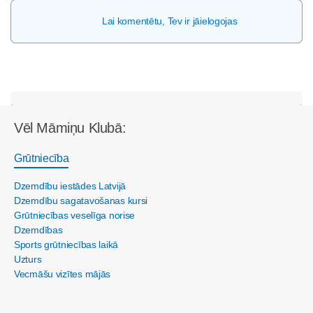
Lai komentētu, Tev ir jāielogojas
Vēl Māmiņu Klubā:
Grūtniecība
Dzemdību iestādes Latvijā
Dzemdību sagatavošanas kursi
Grūtniecības veselīga norise
Dzemdības
Sports grūtniecības laikā
Uzturs
Vecmāšu vizītes mājās