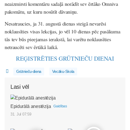
neaizmirsti komentāru sadaļā norādīt sev ērtāko Omniva
pakomātu, uz kuru nosūtīt dāvaniņu.
Nesatraucies, ja 31. augustā dienas steigā nevarēsi
noklausīties visas lekcijas, jo vēl 10 dienas pēc pasākuma
tās tev būs pieejamas ierakstā, lai varētu noklausīties
netraucēti sev ērtākā laikā.
REĢISTRĒTIES GRŪTNIEČU DIENAI
Grūtnieču-diena
Vecāku-Skola
Lasi vēl
Epidurālā anestēzija
Gaidības
31. Jul 07:59