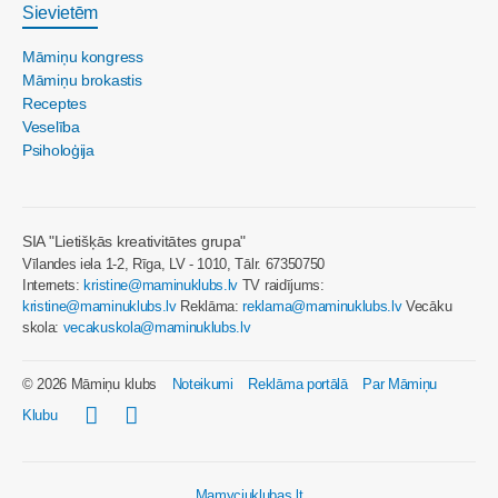
Sievietēm
Māmiņu kongress
Māmiņu brokastis
Receptes
Veselība
Psiholoģija
SIA "Lietišķās kreativitātes grupa"
Vīlandes iela 1-2, Rīga, LV - 1010, Tālr. 67350750
Internets:
kristine@maminuklubs.lv
TV raidījums:
kristine@maminuklubs.lv
Reklāma:
reklama@maminuklubs.lv
Vecāku
skola:
vecakuskola@maminuklubs.lv
© 2026 Māmiņu klubs
Noteikumi
Reklāma portālā
Par Māmiņu
Klubu
Mamyciuklubas.lt