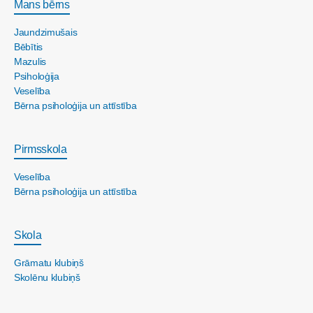
Mans bērns
Jaundzimušais
Bēbītis
Mazulis
Psiholoģija
Veselība
Bērna psiholoģija un attīstība
Pirmsskola
Veselība
Bērna psiholoģija un attīstība
Skola
Grāmatu klubiņš
Skolēnu klubiņš