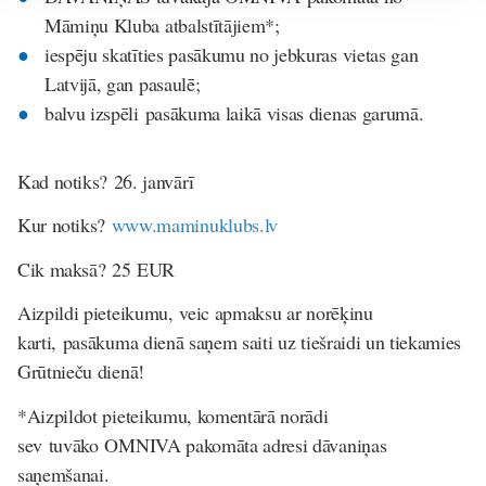
Māmiņu Kluba atbalstītājiem*;
iespēju skatīties pasākumu no jebkuras vietas gan
Latvijā, gan pasaulē;
balvu izspēli pasākuma laikā visas dienas garumā.
Kad notiks?
26. janvārī
Kur notiks?
www.maminuklubs.lv
Cik maksā?
25 EUR
Aizpildi pieteikumu, veic apmaksu ar norēķinu
karti, pasākuma dienā saņem saiti uz tiešraidi un tiekamies
Grūtnieču dienā!
*Aizpildot pieteikumu, komentārā norādi
sev tuvāko OMNIVA pakomāta adresi dāvaniņas
saņemšanai.