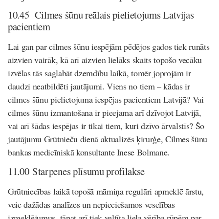
10.45 Cilmes šūnu reālais pielietojums Latvijas
pacientiem
Lai gan par cilmes šūnu iespējām pēdējos gados tiek runāts
aizvien vairāk, kā arī aizvien lielāks skaits topošo vecāku
izvēlas tās saglabāt dzemdību laikā, tomēr joprojām ir
daudzi neatbildēti jautājumi. Viens no tiem – kādas ir
cilmes šūnu pielietojuma iespējas pacientiem Latvijā? Vai
cilmes šūnu izmantošana ir pieejama arī dzīvojot Latvijā,
vai arī šādas iespējas ir tikai tiem, kuri dzīvo ārvalstīs? Šo
jautājumu Grūtnieču dienā aktualizēs
ķirurģe, Cilmes šūnu
bankas medicīniskā konsultante Inese Bolmane
.
11.00
Starpenes plīsumu profilakse
Grūtniecības laikā topošā māmiņa regulāri apmeklē ārstu,
veic dažādas analīzes un nepieciešamos veselības
izmeklējumus, tāpat arī tiek veltīta liela vērība rūpēm par