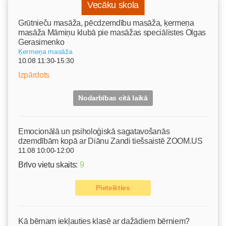
Vecāku skola
Grūtnieču masāža, pēcdzemdību masāža, ķermeņa
masāža Māmiņu klubā pie masāžas speciālistes Olgas
Gerasimenko
Ķermeņa masāža
10.08 11:30-15:30
Izpārdots
Nodarbības citā laikā
Emocionālā un psiholoģiskā sagatavošanās
dzemdībām kopā ar Diānu Zandi tiešsaistē ZOOM.US
11.08 10:00-12:00
Brīvo vietu skaits:
9
Pieteikties
Kā bērnam iekļauties klasē ar dažādiem bērniem?