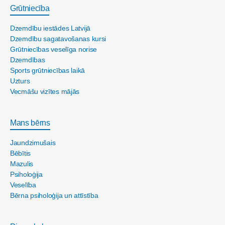
Grūtniecība
Dzemdību iestādes Latvijā
Dzemdību sagatavošanas kursi
Grūtniecības veselīga norise
Dzemdības
Sports grūtniecības laikā
Uzturs
Vecmāšu vizītes mājās
Mans bērns
Jaundzimušais
Bēbītis
Mazulis
Psiholoģija
Veselība
Bērna psiholoģija un attīstība