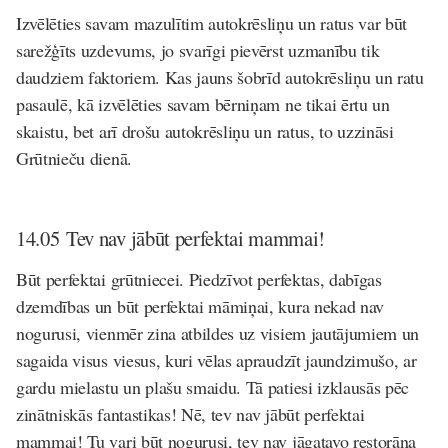
Izvēlēties savam mazulītim autokrēsliņu un ratus var būt
sarežģīts uzdevums, jo svarīgi pievērst uzmanību tik
daudziem faktoriem. Kas jauns šobrīd autokrēsliņu un ratu
pasaulē, kā izvēlēties savam bērniņam ne tikai ērtu un
skaistu, bet arī drošu autokrēsliņu un ratus, to uzzināsi
Grūtnieču dienā.
14.05
Tev nav jābūt perfektai mammai!
Būt perfektai grūtniecei. Piedzīvot perfektas, dabīgas
dzemdības un būt perfektai māmiņai, kura nekad nav
nogurusi, vienmēr zina atbildes uz visiem jautājumiem un
sagaida visus viesus, kuri vēlas apraudzīt jaundzimušo, ar
gardu mielastu un plašu smaidu. Tā patiesi izklausās pēc
zinātniskās fantastikas! Nē, tev nav jābūt perfektai
mammai! Tu vari būt nogurusi, tev nav jāgatavo restorāna