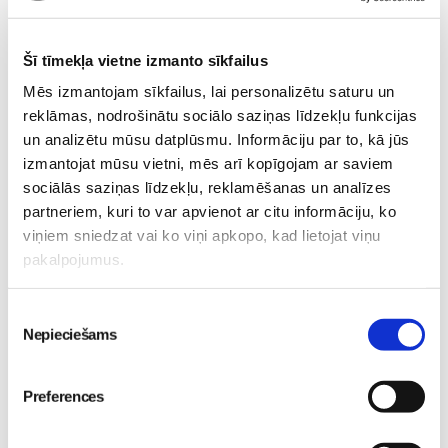
16.20
Jaundzimušā higiēnas ABC
Šī tīmekļa vietne izmanto sīkfailus
Aizejot uz veikalu, kur ir tik plašs bērnu preču klāsts,
Mēs izmantojam sīkfailus, lai personalizētu saturu un
patiesi var apjukt. Tas attiecināms arī uz bērnu ķermeņa
reklāmas, nodrošinātu sociālo saziņas līdzekļu funkcijas
kopšanas līdzekļu piedāvājumu. Kas no tā visa
un analizētu mūsu datplūsmu. Informāciju par to, kā jūs
jaundzimušajam patiesi ir nepieciešams un bez kā var
izmantojat mūsu vietni, mēs arī kopīgojam ar saviem
iztikt? Kā rūpēties par bēbīša higiēnu? Šos jautājumus
sociālās saziņas līdzekļu, reklamēšanas un analīzes
Grūtnieču dienā uzdosim
sertificētai bērnu māsai Elitai
partneriem, kuri to var apvienot ar citu informāciju, ko
Svareniecei
.
viņiem sniedzat vai ko viņi apkopo, kad lietojat viņu
pakalpojumus.
17.05
Jaundzimušā attīstība un pirmās rotaļlietas
Piekrišanas
pirmajos dzīves mēnešos
Nepieciešams
izvēle
Tikko pasaulē nākušais mazulītis vēl ir tik mazs un
Preferences
neaizsargāts, taču katra nākamā dzīves diena ir jauns solis
mazulīša attīstībā. Kā noris jaundzimušā attīstība? Vai