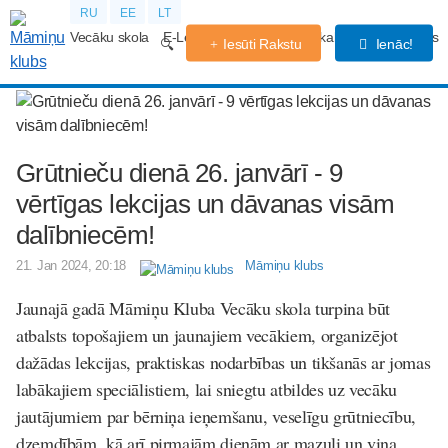
RU
EE
LT
Vecāku skola
E-Lekcijas
Grūtniecības kalendārs
Forums
Iesūti Rakstu
Ienāc!
Grūtnieču dienā 26. janvārī - 9
vērtīgas lekcijas un dāvanas visām
dalībniecēm!
21. Jan 2024, 20:18
Māmiņu klubs
Jaunajā gadā Māmiņu Kluba Vecāku skola turpina būt
atbalsts topošajiem un jaunajiem vecākiem, organizējot
dažādas lekcijas, praktiskas nodarbības un tikšanās ar jomas
labākajiem speciālistiem, lai sniegtu atbildes uz vecāku
jautājumiem par bērniņa ieņemšanu, veselīgu grūtniecību,
dzemdībām, kā arī pirmajām dienām ar mazuli un viņa