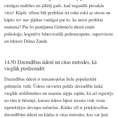
cienīgas maltītes un jāklāj gads, kad negaidīti piesakās
viesi! Kāpēc vēlme būt perfektai iet roku rokā ar stresu un
kāpēc tev nav jājūtas vainīgai par to, ka neesi perfekta
mamma? Par šo jautājumu Grūtnieču dienā runās
psiholoģe, kognitīvi biheiviorālā psihoterapeite, supervizore
un lektore Diāna Zande
.
14.50
Dzemdības ūdenī un citas metodes, kā
vieglāk piedzemdēt
Dzemdības ūdenī ir iemantojušas lielu popularitāti
grūtnieču vidū. Ūdens sievietei palīdz dzemdību laikā
vieglāk atslābināties un mazina sāpju sajūtu, kā arī ieguvējs
no tām ir bērniņš, kuram ūdens bijusi ierasta vide visus
iepriekšējos deviņus mēnešus. Kādas vēl ir priekšrocības
dzemdībām ūdenī un kādas ir citas metodes, kas var ļaut