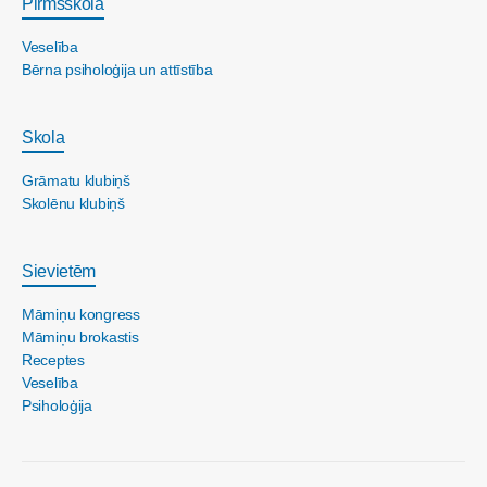
Pirmsskola
Veselība
Bērna psiholoģija un attīstība
Skola
Grāmatu klubiņš
Skolēnu klubiņš
Sievietēm
Māmiņu kongress
Māmiņu brokastis
Receptes
Veselība
Psiholoģija