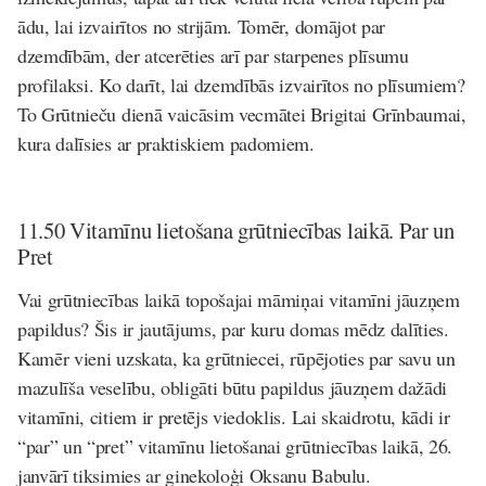
ādu, lai izvairītos no strijām. Tomēr, domājot par
dzemdībām, der atcerēties arī par starpenes plīsumu
profilaksi. Ko darīt, lai dzemdībās izvairītos no plīsumiem?
To Grūtnieču dienā vaicāsim
vecmātei Brigitai Grīnbaumai
,
kura dalīsies ar praktiskiem padomiem.
11.50 Vitamīnu lietošana grūtniecības laikā. Par un
Pret
Vai grūtniecības laikā topošajai māmiņai vitamīni jāuzņem
papildus? Šis ir jautājums, par kuru domas mēdz dalīties.
Kamēr vieni uzskata, ka grūtniecei, rūpējoties par savu un
mazulīša veselību, obligāti būtu papildus jāuzņem dažādi
vitamīni, citiem ir pretējs viedoklis. Lai skaidrotu, kādi ir
“par” un “pret” vitamīnu lietošanai grūtniecības laikā, 26.
janvārī tiksimies ar ginekoloģi
Oksanu Babulu
.