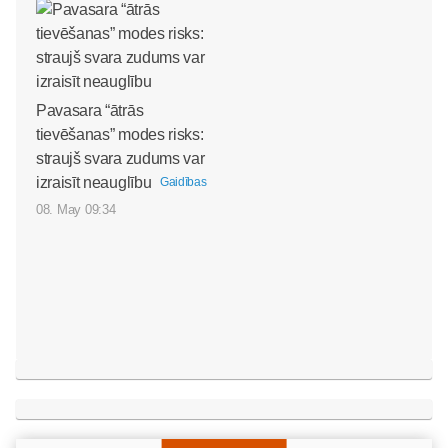
Pavasara “ātrās
tievēšanas” modes risks:
straujš svara zudums var
izraisīt neauglību
Gaidības
08. May 09:34