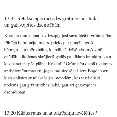
12.35
Relaksācijas metodes grūtniecības laikā
un gatavojoties dzemdībām
Kura no mums gan nav izsapņojusi savu ideālo grūtniecību!
Pilnīga harmonija, miers, prieks par puncī augošo
bērniņu… tomēr zinām, ka reālajā dzīvē viss mēdz būt
citādāk – ikdienas skrējienā gadās pa kādam kreņķim, kaut
kas nenotiek pēc plāna. Ko darīt? Grūtnieču dienā tiksimies
ar
diplomētu masieri, jogas pasniedzēju Lieni Bogdanovu
kura dalīsies ar relaksācijas metodēm, kas tev lieliski
noderēs gan grūtniecības laikā, gan arī gatavojoties
dzemdībām.
13.20 Kādus ratus un autokrēsliņu izvēlēties?