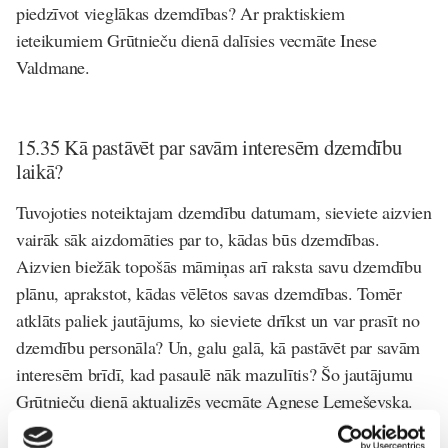
piedzīvot vieglākas dzemdības? Ar praktiskiem
ieteikumiem Grūtnieču dienā dalīsies
vecmāte Inese
Valdmane
.
15.35 Kā pastāvēt par savām interesēm dzemdību
laikā?
Tuvojoties noteiktajam dzemdību datumam, sieviete aizvien
vairāk sāk aizdomāties par to, kādas būs dzemdības.
Aizvien biežāk topošās māmiņas arī raksta savu dzemdību
plānu, aprakstot, kādas vēlētos savas dzemdības. Tomēr
atklāts paliek jautājums, ko sieviete drīkst un var prasīt no
dzemdību personāla? Un, galu galā, kā pastāvēt par savām
interesēm brīdī, kad pasaulē nāk mazulītis? Šo jautājumu
Grūtnieču dienā aktualizēs
vecmāte Agnese Lemeševska
.