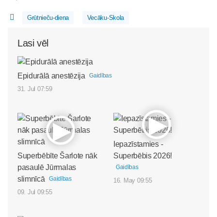
Grūtnieču-diena
Vecāku-Skola
Lasi vēl
Epidurālā anestēzija
Gaidības
31. Jul 07:59
Iepazīstamies -
Superbēbīte Šarlote nāk
Superbēbis 2026!
pasaulē Jūrmalas
Gaidības
slimnīcā
Gaidības
16. May 09:55
09. Jul 09:55