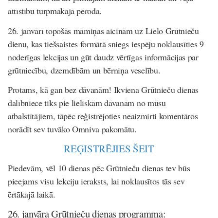
attīstību turpmākajā perodā.
26. janvārī topošās māmiņas aicinām uz Lielo Grūtnieču
dienu, kas tiešsaistes formātā sniegs iespēju noklausīties 9
noderīgas lekcijas un gūt daudz vērtīgas informācijas par
grūtniecību, dzemdībām un bērniņa veselību.
Protams, kā gan bez dāvanām! Ikviena Grūtnieču dienas
dalībniece tiks pie lieliskām dāvanām no mūsu
atbalstītājiem, tāpēc reģistrējoties neaizmirti komentāros
norādīt sev tuvāko Omniva pakomātu.
REĢISTRĒJIES ŠEIT
Piedevām, vēl 10 dienas pēc Grūtnieču dienas tev būs
pieejams visu lekciju ieraksts, lai noklausītos tās sev
ērtākajā laikā.
26. janvāra Grūtnieču dienas programma: