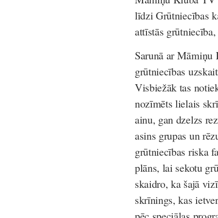
līdzi Grūtniecības 
attīstās grūtniecīb
Sarunā ar Māmiņu K
grūtniecības uzskait
Visbiežāk tas notiek
nozīmēts lielais skr
ainu, gan dzelzs rez
asins grupas un rēzu
grūtniecības riska f
plāns, lai sekotu gr
skaidro, ka šajā vizī
skrīnings, kas ietve
pēc speciālas progr