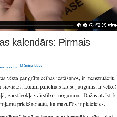
as kalendārs: Pirmais
Māmiņu klubs
s vēsta par grūtniecības iestāšanos, ir menstruāciju
r sievietes, kurām palielinās krūšu jutīgums, ir velko
aļā, garstāvokļa svārstības, nogurums. Dažas atzīst, k
drojamu priekšnojautu, ka mazulītis ir pieteicies.
idījumā kopā ar Pregnacare turpmāk varēsi sekot