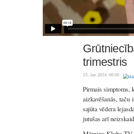
Grūtniecīb
trimestris
23. Jan 2024, 00:00
Pirmais simptoms, ka
aizkavēšanās, taču i
sajūta vēdera lejasd
jutušas arī neizskai
Māmiņu Kluba TV ra