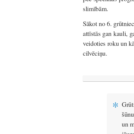
slimībām.
Sākot no 6. grūtnie
attīstās gan kauli,
veidoties roku un k
cilvēciņu.
Grūt
šūnu
un m
jāuz