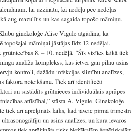
kalendāram, lai uzzinātu, kā nedēļu pēc nedēļas
a, kā aug mazulītis un kas sagaida topošo māmiņu.
lubu ginekoloģe Alise Vigule atgādina, ka
ē topošajai māmiņai jāstājas līdz 12 nedēļai.
 grūtniecības 8. – 10. nedēļā. “Šīs vizītes laikā tiek
īninga analīžu komplekss, kas ietver gan pilnu asins
ervju kontroli, dažādu infekcijas slimību analīzes,
s faktora noteikšanu. Tiek arī identificēti
aktori un sastādīts grūtnieces individuālais aprūpes
ūtniecības attīstībai,” stāsta A. Vigule. Ginekoloģe
tē tiek arī aprēķināts laiks, kad jāveic pirmā trimestr
r ultrasonogrāfiju un asins analīzes, un kura ievaros
ammas tiek aprēķināts risks biežākajām ģenētiskajā