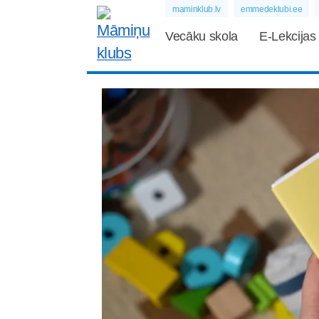
maminklub.lv
emmedeklubi.ee
Vecāku skola
E-Lekcijas