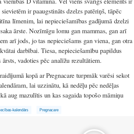
 vienības D vitamīna. Vēl viens svarīgs elements ir
sievietēm ir paaugstināts dzelzs patēriņš, tāpēc
ritīna līmenim, lai nepieciešamības gadījumā
dzelzi
 saka ārste. Nozīmīgu lomu gan mammas, gan arī
ņem arī
jods
, jo tas nepieciešams gan viena, gan otra
kvātai darbībai. Tiesa, nepieciešamību papildus
ārsts, vadoties pēc analīžu rezultātiem.
idījumā kopā ar Pregnacare turpmāk varēsi sekot
kalendāram, lai uzzinātu, kā nedēļu pēc nedēļas
a, kā aug mazulītis un kas sagaida topošo māmiņu
iecības-kalendārs
Pregnacare