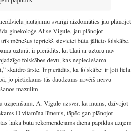
nerālvielu jautājumu svarīgi aizdomāties jau plānojot
āda ginekoloģe Alise Vigule, jau plānojot
trīs mēnešus iepriekš sievietei būtu jālieto
folskābe
.
pama uzturā, ir pierādīts, ka tikai ar uzturu nav
ajadzīgo folskābes devu, kas nepieciešama
 skaidro ārste. Ir pierādīts, ka folskābei ir ļoti liela
ībā, jo pietiekams tās daudzums novērš nervu
rašanos mazulim
nu uzņemšanu, A. Vigule uzsver, ka mums, dzīvojot
iekams
D vitamīna
līmenis, tāpēc gan plānojot
ī tās laikā būtu rekomendējams dienā papildus uzņem