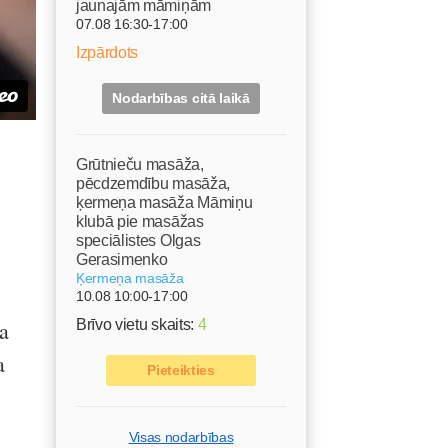
jaunajām māmiņām
07.08 16:30-17:00
Izpārdots
Nodarbības citā laikā
Grūtnieču masāža,
pēcdzemdību masāža,
ķermeņa masāža Māmiņu
klubā pie masāžas
speciālistes Olgas
Gerasimenko
Ķermeņa masāža
10.08 10:00-17:00
Brīvo vietu skaits:
4
ša
a
Pieteikties
Visas nodarbības