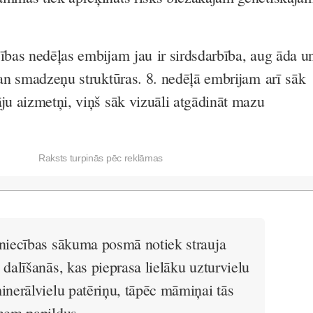
cības nedēļas embijam jau ir sirdsdarbība, aug āda u
 gan smadzeņu struktūras. 8. nedēļā embrijam arī sāk
āju aizmetņi, viņš sāk vizuāli atgādināt mazu
Raksts turpinās pēc reklāmas
niecības sākuma posmā notiek strauja
 dalīšanās, kas pieprasa lielāku uzturvielu
inerālvielu patēriņu, tāpēc māmiņai tās
ņem papildus.