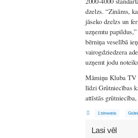
2000-4000 standarta
dzelzs. “Zināms, ka 
jāseko dzelzs un fe
uzņemtu papildus,”
bērniņa veselībā ie
vairogdziedzera ade
uzņemt jodu noteiks 
Māmiņu Kluba TV ra
līdzi Grūtniecības 
attīstās grūtniecīb
1.trimestris
Grūtn
Lasi vēl