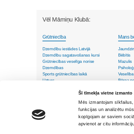
Vēl Māmiņu Klubā:
Grūtniecība
Mans b
Dzemdību iestādes Latvijā
Jaundzi
Dzemdību sagatavošanas kursi
Bēbītis
Grūtniecības veselīga norise
Mazulis
Dzemdības
Psiholoģ
Sports grūtniecības laikā
Veselība
Uzturs
Bērna psi
Vecmāšu vizītes mājās
Šī tīmekļa vietne izmanto 
Mēs izmantojam sīkfailus, 
funkcijas un analizētu mūs
kopīgojam ar saviem sociāl
apvienot ar citu informācij
SIA "Lietišķās kreativitātes grupa"
Vīlandes iela 1-2, Rīga, LV - 1010, Tālr. 67350750