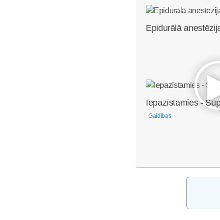
Epidurālā anestēzij
Iepazīstamies - Su
Gaidības