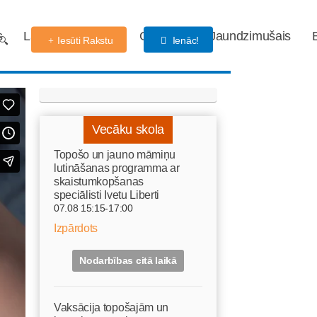
s
Labdarības fonds
Gaidības
Jaundzimušais
Iesūti Rakstu
Ienāc!
Vecāku skola
Topošo un jauno māmiņu
lutināšanas programma ar
skaistumkopšanas
speciālisti Ivetu Liberti
07.08 15:15-17:00
Izpārdots
Nodarbības citā laikā
Vaksācija topošajām un