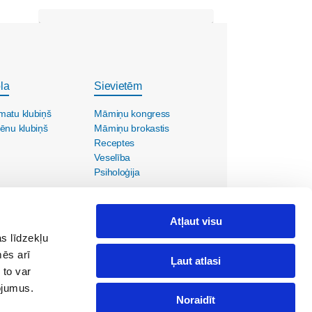
la
Sievietēm
matu klubiņš
Māmiņu kongress
ēnu klubiņš
Māmiņu brokastis
Receptes
Veselība
Psiholoģija
Atļaut visu
s līdzekļu
mēs arī
Ļaut atlasi
 to var
pojumus.
Noraidīt