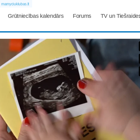
mamyciuklubas.lt
Grūtniecības kalendārs
Forums
TV un Tiešraide