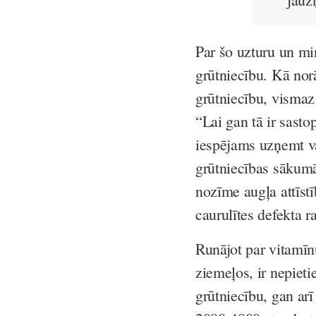
Par šo uzturu un mi
grūtniecību. Kā nor
grūtniecību, vismaz 
“Lai gan tā ir sasto
iespējams uzņemt v
grūtniecības sākumā,”
nozīme augļa attīst
caurulītes defekta 
Runājot par vitamī
ziemeļos, ir nepiet
grūtniecību, gan ar