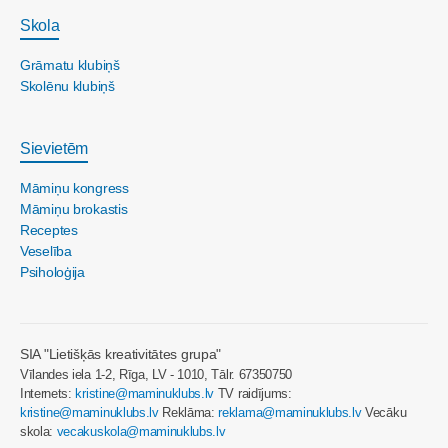
Skola
Grāmatu klubiņš
Skolēnu klubiņš
Sievietēm
Māmiņu kongress
Māmiņu brokastis
Receptes
Veselība
Psiholoģija
SIA "Lietišķās kreativitātes grupa"
Vīlandes iela 1-2, Rīga, LV - 1010, Tālr. 67350750
Internets:
kristine@maminuklubs.lv
TV raidījums:
kristine@maminuklubs.lv
Reklāma:
reklama@maminuklubs.lv
Vecāku
skola:
vecakuskola@maminuklubs.lv