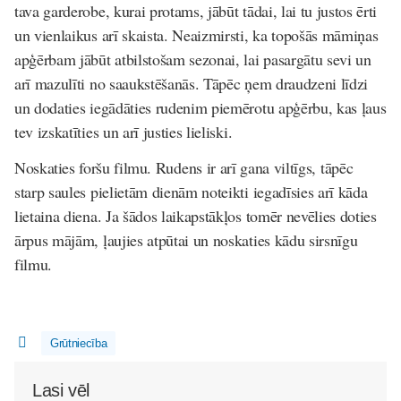
tava garderobe, kurai protams, jābūt tādai, lai tu justos ērti
un vienlaikus arī skaista. Neaizmirsti, ka topošās māmiņas
apģērbam jābūt atbilstošam sezonai, lai pasargātu sevi un
arī mazulīti no saaukstēšanās. Tāpēc ņem draudzeni līdzi
un dodaties iegādāties rudenim piemērotu apģērbu, kas ļaus
tev izskatīties un arī justies lieliski.
Noskaties foršu filmu
. Rudens ir arī gana viltīgs, tāpēc
starp saules pielietām dienām noteikti iegadīsies arī kāda
lietaina diena. Ja šādos laikapstākļos tomēr nevēlies doties
ārpus mājām, ļaujies atpūtai un noskaties kādu sirsnīgu
filmu.
Grūtniecība
Lasi vēl