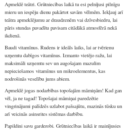
Apmeklē teātri
. Grūtniecības laikā tu esi pelnījusi pilnīgu
mieru un iespēju dienu pakārtot savām vēlmēm. Iekļauj arī
teātra apmeklējumu ar draudzenēm vai dzīvesbiedru, lai
pāris stundas pavadītu pavisam citādākā atmosfērā nekā
ikdienā.
Baudi vitamīnus
. Rudens ir ideāls laiks, lai ar tvērienu
uzņemtu dabīgos vitamīnus. Izmanto vietējo ražu, lai
maksimāli uzņemtu sev un augošajam mazulim
nepieciešamos vitamīnus un mikroelementus, kas
nodrošinās veselību jums abiem.
Apmeklē jogas nodarbības topošajām māmiņām
! Kad gan
vēl, ja ne tagad! Topošajai māmiņai paredzētie
vingrinājumi palīdzēs uzlabot pašsajūtu, mazinās tūsku un
arī veicinās asinsrites sistēmas darbību.
Papildini savu garderobi
. Grūtniecības laikā ir mainījusies