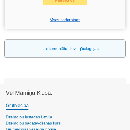
Pieteikties
Visas nodarbības
Lai komentētu, Tev ir jāielogojas
Vēl Māmiņu Klubā:
Grūtniecība
Dzemdību iestādes Latvijā
Dzemdību sagatavošanas kursi
Grūtniecības veselīga norise