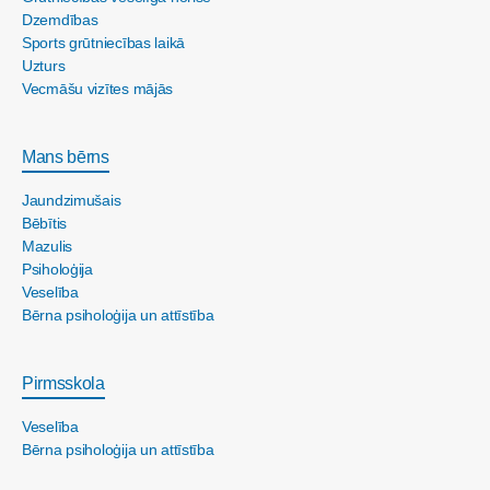
Dzemdības
Sports grūtniecības laikā
Uzturs
Vecmāšu vizītes mājās
Mans bērns
Jaundzimušais
Bēbītis
Mazulis
Psiholoģija
Veselība
Bērna psiholoģija un attīstība
Pirmsskola
Veselība
Bērna psiholoģija un attīstība