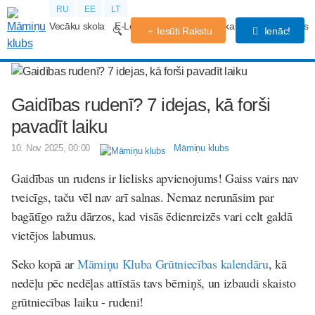
RU
EE
LT
Vecāku skola
E-Lekcijas
Grūtniecības kalendārs
Forums
Iesūti Rakstu
Ienāc!
Gaidības rudenī? 7 idejas, kā forši
pavadīt laiku
10. Nov 2025, 00:00
Māmiņu klubs
Gaidības un rudens ir lielisks apvienojums! Gaiss vairs nav
tveicīgs, taču vēl nav arī salnas. Nemaz nerunāsim par
bagātīgo ražu dārzos, kad visās ēdienreizēs vari celt galdā
vietējos labumus.
Seko kopā ar
Māmiņu Kluba Grūtniecības kalendāru
, kā
nedēļu pēc nedēļas attīstās tavs bērniņš, un izbaudi skaisto
grūtniecības laiku - rudeni!