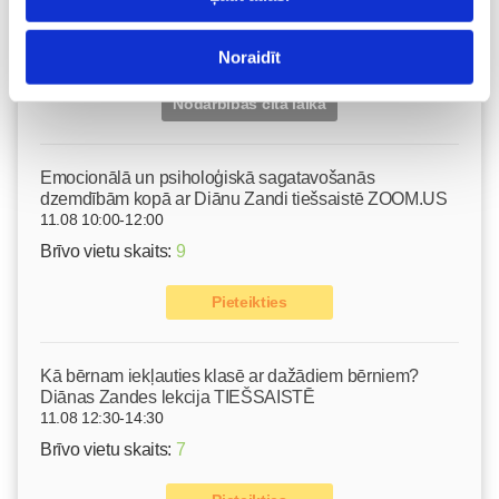
Ķermeņa masāža
10.08 11:30-15:30
Izpārdots
Noraidīt
Nodarbības citā laikā
Emocionālā un psiholoģiskā sagatavošanās
dzemdībām kopā ar Diānu Zandi tiešsaistē ZOOM.US
11.08 10:00-12:00
Brīvo vietu skaits:
9
Pieteikties
Kā bērnam iekļauties klasē ar dažādiem bērniem?
Diānas Zandes lekcija TIEŠSAISTĒ
11.08 12:30-14:30
Brīvo vietu skaits:
7