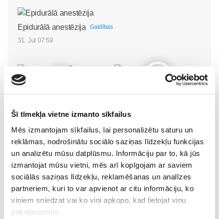
Epidurālā anestēzija
Gaidības
31. Jul 07:59
Iepazīstamies -
Superbēbīte Šarlote nāk
Superbēbis 2026!
Šī tīmekļa vietne izmanto sīkfailus
pasaulē Jūrmalas
Gaidības
Mēs izmantojam sīkfailus, lai personalizētu saturu un
slimnīcā
Gaidības
16. May 09:55
reklāmas, nodrošinātu sociālo saziņas līdzekļu funkcijas
09. Jul 09:55
un analizētu mūsu datplūsmu. Informāciju par to, kā jūs
izmantojat mūsu vietni, mēs arī kopīgojam ar saviem
sociālās saziņas līdzekļu, reklamēšanas un analīzes
partneriem, kuri to var apvienot ar citu informāciju, ko
viņiem sniedzat vai ko viņi apkopo, kad lietojat viņu
pakalpojumus.