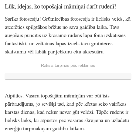
Lūk, idejas, ko topošajai māmiņai darīt rudenī!
Sarīko fotosesiju
! Grūtniecības fotosesija ir lielisks veids, kā
atcerēties spilgtākos brīžus no sava gaidību laika. Tavs
augošais puncītis uz krāsaino rudens lapu fona izskatīsies
fantastiski, un zeltainās lapas izcels tavu grūtnieces
skaistumu vēl labāk par jebkuru citu aksesuāru.
Raksts turpinās pēc reklāmas
Atpūties
. Vasara topošajām māmiņām var būt īsts
pārbaudījums, jo sevišķi tad, kad pēc kārtas seko vairākas
karstas dienas, kad nekur nevar gūt veldzi. Tāpēc rudens ir
lielisks laiks, lai atpūstos pēc vasaras skrējiena un uzlādētu
enerģiju turpmākajam gaidību laikam.