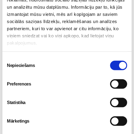
un analizētu mūsu datplūsmu. Informāciju par to, kā jūs
izmantojat mūsu vietni, mēs arī kopīgojam ar saviem
sociālās saziņas līdzekļu, reklamēšanas un analīzes
Iepazīstamies -
partneriem, kuri to var apvienot ar citu informāciju, ko
Superbēbīte Šarlote nāk
Superbēbis 2026!
viņiem sniedzat vai ko viņi apkopo, kad lietojat viņu
pasaulē Jūrmalas
Gaidības
pakalpojumus.
slimnīcā
Gaidības
16. May 09:55
09. Jul 09:55
Piekrišanas
Nepieciešams
izvēle
Preferences
Statistika
Pavasara “ātrās
tievēšanas” modes risks:
straujš svara zudums var
Mārketings
izraisīt neauglību
Gaidības
08. May 09:34