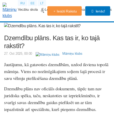
RU
EE
LT
Vecāku skola
E-Lekcijas
Grūtniecības kalendārs
Forums
Iesūti Rakstu
Ienāc!
Dzemdību plāns. Kas tas ir, ko tajā
rakstīt?
27. Oct 2025, 00:00
Māmiņu klubs
Jautājumu, kā gatavoties dzemdībām, uzdod ikviena topošā
māmiņa. Viens no nozīmīgākajiem soļiem šajā procesā ir
savu vēlmju piefiksēšana dzemdību plānā.
Dzemdību plāns nav oficiāls dokuments, tāpēc tam nav
juridiska spēka, taču, neskatoties uz iepriekšminēto, ir
svarīgi savas dzemdību gaidas piefiksēt un ar tām
iepazīstināt arī speciālistu, kurš pieņems dzemdības.