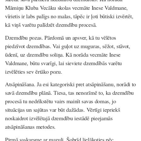
Māmiņu Kluba Vecāku skolas vecmāte Inese Valdmane,
vīrietis ir labs palīgs no malas, tāpēc ir ļoti būtiski izvērtēt,
kā viņš varētu palīdzēt dzemdību procesā.
Dzemdību pozas
. Pārdomā un apsver, kā tu vēlētos
piedzīvot dzemdības. Vai guļot uz muguras, sēžot, stāvot,
ūdenī, uz dzemdību soliņa. Kā norāda vecmāte Inese
Valdmane, būtu svarīgi, lai sieviete dzemdībās varētu
izvēlēties sev ērtāko pozu.
Atsāpināšana
. Ja esi kategoriski pret atsāpināšanu, norādi to
savā dzemdību plānā. Tiesa, tas nenozīmē to, ka dzemdību
procesā tu nedrīkstētu vairs mainīt savas domas, jo
situācijas un sajūtas var būt dažādas. Vērtīgi iepriekš
noskaidrot izvēlētajā dzemdību iestādē pieejamās
atsāpināšanas metodes.
Pirmā saskarsme ar mazuli
. Šobrīd lielākoties pēc