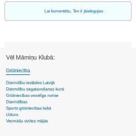
Lai komentētu, Tev ir jāielogojas
Vēl Māmiņu Klubā:
Grūtniecība
Dzemdību iestādes Latvijā
Dzemdību sagatavošanas kursi
Grūtniecības veselīga norise
Dzemdības
Sports grūtniecības laikā
Uzturs
Vecmāšu vizītes mājās