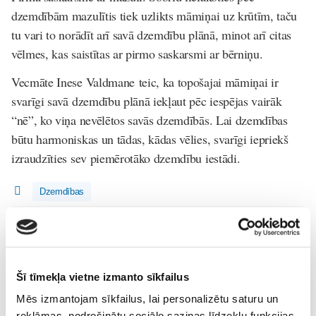
dzemdībām mazulītis tiek uzlikts māmiņai uz krūtīm, taču
tu vari to norādīt arī savā dzemdību plānā, minot arī citas
vēlmes, kas saistītas ar pirmo saskarsmi ar bērniņu.
Vecmāte Inese Valdmane teic, ka topošajai māmiņai ir
svarīgi savā dzemdību plānā iekļaut pēc iespējas vairāk
“nē”, ko viņa nevēlētos savās dzemdībās. Lai dzemdības
būtu harmoniskas un tādas, kādas vēlies, svarīgi iepriekš
izraudzīties sev piemērotāko dzemdību iestādi.
Dzemdības
Lasi vēl
Epidurālā anestēzija
Šī tīmekļa vietne izmanto sīkfailus
Gaidības
31. Jul 07:59
Mēs izmantojam sīkfailus, lai personalizētu saturu un
reklāmas, nodrošinātu sociālo saziņas līdzekļu funkcijas