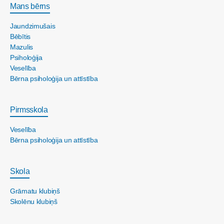
Mans bērns
Jaundzimušais
Bēbītis
Mazulis
Psiholoģija
Veselība
Bērna psiholoģija un attīstība
Pirmsskola
Veselība
Bērna psiholoģija un attīstība
Skola
Grāmatu klubiņš
Skolēnu klubiņš