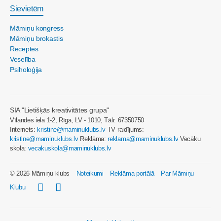
Sievietēm
Māmiņu kongress
Māmiņu brokastis
Receptes
Veselība
Psiholoģija
SIA "Lietišķās kreativitātes grupa"
Vīlandes iela 1-2, Rīga, LV - 1010, Tālr. 67350750
Internets:
kristine@maminuklubs.lv
TV raidījums:
kristine@maminuklubs.lv
Reklāma:
reklama@maminuklubs.lv
Vecāku
skola:
vecakuskola@maminuklubs.lv
© 2026 Māmiņu klubs
Noteikumi
Reklāma portālā
Par Māmiņu
Klubu