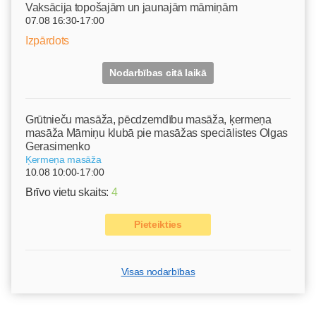
Vaksācija topošajām un jaunajām māmiņām
07.08 16:30-17:00
Izpārdots
Nodarbības citā laikā
Grūtnieču masāža, pēcdzemdību masāža, ķermeņa
masāža Māmiņu klubā pie masāžas speciālistes Olgas
Gerasimenko
Ķermeņa masāža
10.08 10:00-17:00
Brīvo vietu skaits:
4
Pieteikties
Visas nodarbības