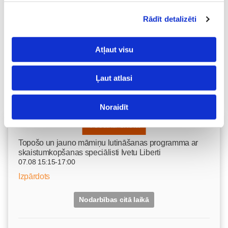
Rādīt detalizēti
Atļaut visu
Ļaut atlasi
Noraidīt
Vecāku skola
Topošo un jauno māmiņu lutināšanas programma ar
skaistumkopšanas speciālisti Ivetu Liberti
07.08 15:15-17:00
Izpārdots
Nodarbības citā laikā