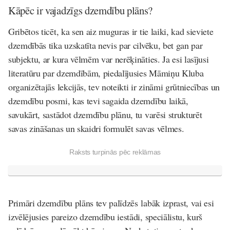
Kāpēc ir vajadzīgs dzemdību plāns?
Gribētos ticēt, ka sen aiz muguras ir tie laiki, kad sieviete
dzemdībās tika uzskatīta nevis par cilvēku, bet gan par
subjektu, ar kura vēlmēm var nerēķināties. Ja esi lasījusi
literatūru par dzemdībām, piedalījusies Māmiņu Kluba
organizētajās lekcijās, tev noteikti ir zināmi grūtniecības un
dzemdību posmi, kas tevi sagaida dzemdību laikā,
savukārt, sastādot dzemdību plānu, tu varēsi strukturēt
savas zināšanas un skaidri formulēt savas vēlmes.
Raksts turpinās pēc reklāmas
Primāri dzemdību plāns tev palīdzēs labāk izprast, vai esi
izvēlējusies pareizo dzemdību iestādi, speciālistu, kurš