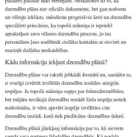
palīdzēs pasaulē nākt bērniņam. Neskatoties uz to, ka
dzemdību plāns nav oficiāls dokuments, bet gan nodomu
un vēlmju izklāsts, mūsdienu progresīvie ārsti un dzemdību
speciālisti priecāsies, ka topošā māmiņa ir iepriekš
aprakstījusi savu vēlamo dzemdību procesu, jo tas
personālam ļaus nodibināt ciešāku kontaktu ar sievieti un
mazināt dažādas neskaidrības.
Kādu informāciju iekļaut dzemdību plānā?
Dzemdību plānu var rakstīt jebkādā formātā un, sastādot to,
ir svarīgi izvērtēt izvēlētās dzemdību iestādes sniegtās
iespējas. Ja topošā māmiņa sapņo par ūdensdzemdībām,
bet mājām tuvākajā dzemdību iestādē šāda iespēja netiek
nodrošināta, ir vērts apsvērt iespēju izvēlēties citu
dzemdību iestādi, kurā tiek piedāvātas dzemdības ūdenī.
Dzemdību plānā jāiekļauj informācija par to, kā sieviete
saredz sava
partnera līdzdalību dzemdībās
. Kā norāda