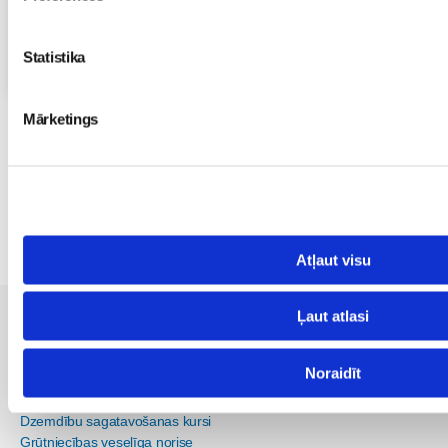
Statistika
Visas nodarbības
Mārketings
Lai komentētu, Tev ir jāielogoj
Atļaut visu
Vēl Māmiņu Klubā:
Ļaut atlasi
Grūtniecība
Noraidīt
Dzemdību iestādes Latvijā
Dzemdību sagatavošanas kursi
Grūtniecības veselīga norise