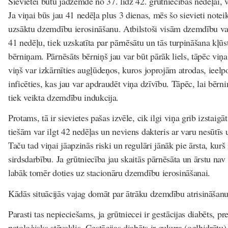
Sievietei būtu jādzemdē no 37. līdz 42. grūtniecības nedēļai, v
Ja viņai būs jau 41 nedēļa plus 3 dienas, mēs šo sievieti noteik
uzsāktu dzemdību ierosināšanu. Atbilstoši visām dzemdību vad
41 nedēļu, tiek uzskatīta par pārnēsātu un tās turpināšana kļ
bērniņam. Pārnēsāts bērniņš jau var būt pārāk liels, tāpēc viņ
viņš var izkārnīties augļūdeņos, kuros joprojām atrodas, ieelp
inficēties, kas jau var apdraudēt viņa dzīvību. Tāpēc, lai bērn
tiek veikta dzemdību indukcija.
Protams, tā ir sievietes pašas izvēle, cik ilgi viņa grib izstaigāt
tiešām var ilgt 42 nedēļas un neviens dakteris ar varu nesūtīs
Taču tad viņai jāapzinās riski un regulāri jānāk pie ārsta, kurš
sirdsdarbību. Ja grūtniecība jau skaitās pārnēsāta un ārstu nav
labāk tomēr doties uz stacionāru dzemdību ierosināšanai.
Kādās situācijās vajag domāt par ātrāku dzemdību atrisināšan
Parasti tas nepieciešams, ja grūtniecei ir gestācijas diabēts, pr
patoloģisks stāvoklis. Gestācijas diabēts ir cukura (ogļhidrātu)