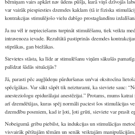
bērniņam vairs apkārt nav ūdens pūšļa, kurā viņš dzīvojās labs
var vairāk piespiesties dzemdes kaklam (tā ir fiziska stimulāc
kontrakcijas stimulējošo vielu dabīgo prostaglandīnu izdalīša
Ja nu vēl ir nepieciešams turpināt stimulēšanu, tiek veikta m
intravenoza ievade. Rezultātā pastiprinās dzemdes kontrakcijas
stiprākas, gan biežākas.
Sievietes stāsta, ka līdz ar stimulēšanu viņām sākušās pamatī
palīdzat šādās situācijās?
Jā, parasti pēc augļūdeņu pārduršanas un/vai oksitocīna lietoš
spēcīgākas. Var sākt sāpēt tik neizturami, ka sieviete sauc: “N
anesteziologu epidurālajai anestēzijai.” Protams, mums katrai i
arī dzemdētājas, kuras spēj normāli paciest šos stimulācijas ve
dzemdību posmiem, kad ir ļoti, ļoti grūti, sieviete var prasīt e
Nobeigumā gribu piebilst, ka indukcijas un stimulācijas meto
visvairāk pētītajām tēmām un senāk veiktajām manipulācijām. 