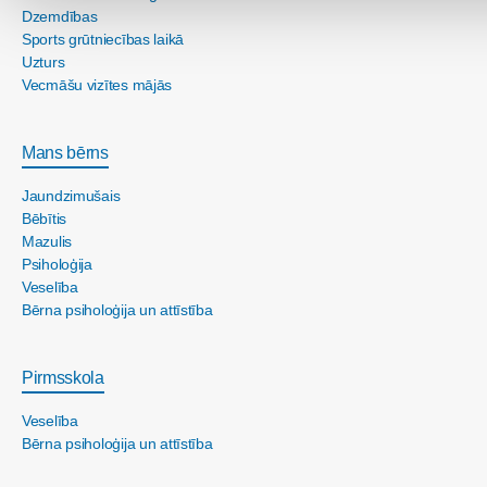
Dzemdības
Sports grūtniecības laikā
Uzturs
Vecmāšu vizītes mājās
Mans bērns
Jaundzimušais
Bēbītis
Mazulis
Psiholoģija
Veselība
Bērna psiholoģija un attīstība
Pirmsskola
Veselība
Bērna psiholoģija un attīstība