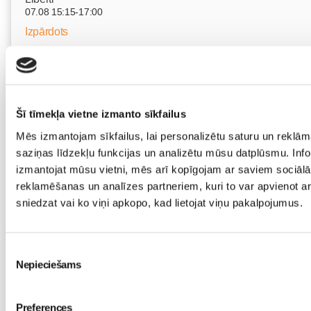
07.08 15:15-17:00
Izpārdots
Nodarbības citā laikā
Vaksācija topošajām un jaunajām māmiņām
Šī tīmekļa vietne izmanto sīkfailus
07.08 16:30-17:00
Mēs izmantojam sīkfailus, lai personalizētu saturu un reklām
Izpārdots
saziņas līdzekļu funkcijas un analizētu mūsu datplūsmu. Infor
izmantojat mūsu vietni, mēs arī kopīgojam ar saviem sociālā
Nodarbības citā laikā
reklamēšanas un analīzes partneriem, kuri to var apvienot ar 
sniedzat vai ko viņi apkopo, kad lietojat viņu pakalpojumus.
Grūtnieču masāža, pēcdzemdību masāža, ķermeņa masāža 
speciālistes Olgas Gerasimenko
Ķermeņa masāža
Piekrišanas
10.08 10:00-17:00
Nepieciešams
izvēle
Brīvo vietu skaits:
4
Preferences
Pieteikties