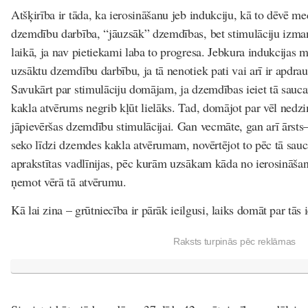
Atšķirība ir tāda, ka ierosināšanu jeb indukciju, kā to dēvē me
dzemdību darbība, “jāuzsāk” dzemdības, bet stimulāciju izma
laikā, ja nav pietiekami laba to progresa. Jebkura indukcijas 
uzsāktu dzemdību darbību, ja tā nenotiek pati vai arī ir apdra
Savukārt par stimulāciju domājam, ja dzemdības ieiet tā sau
kakla atvērums negrib kļūt lielāks. Tad, domājot par vēl nedzi
jāpievēršas dzemdību stimulācijai. Gan vecmāte, gan arī ārsts
seko līdzi dzemdes kakla atvērumam, novērtējot to pēc tā sauc
aprakstītas vadlīnijas, pēc kurām uzsākam kāda no ierosināša
ņemot vērā tā atvērumu.
Kā lai zina – grūtniecība ir pārāk ieilgusi, laiks domāt par tās
Raksts turpinās pēc reklāmas