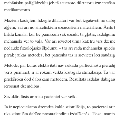
mehānisku palīglīdzekļu jeb tā saucamo dilatatoru izmantošan
medikamentus.
Maziem kociņiem līdzīgie dilatatori var būt izgatavoti no da
aļģēm, vai arī no sintētiskiem uzsūcošiem materiāliem. Ārsts 
kakla kanālā, kur tie pamazām sāk uzsūkt tā gļotas, izdalīju
mehāniski ver to vaļā. Var arī ievietot urīna katetru virs dzem
nedaudz fizioloģisko šķīdumu – tas arī rada mehānisku spied
pārāk jaukas metodes, bet patiesībā tās ir sievietei ļoti saud
Metode, par kuras efektivitāti nav nekādu pārliecinošu pierādī
vērts pieminēt, ir ar rokām veikta krūtsgalu stimulācija. Tā var
priekšroku dod dabiskām metodēm. Rezultātā izdalās dabīgais
ierosināt dzemdības.
Savukārt ārsts ar roku pacientei var veikt
Ja ir nepieciešama dzemdes kakla stimulācija, to pacientei ar ro
tiks stimulēta dabīgo prostaglandīnu izdalīšanās. Tiesa, mani