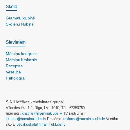
Skola
Grāmatu klubiņš
Skolēnu klubiņš
Sievietēm
Māmiņu kongress
Māmiņu brokastis
Receptes
Veselība
Psiholoģija
SIA "Lietišķās kreativitātes grupa"
Vīlandes iela 1-2, Rīga, LV - 1010, Tālr. 67350750
Internets:
kristine@maminuklubs.lv
TV raidījums:
kristine@maminuklubs.lv
Reklāma:
reklama@maminuklubs.lv
Vecāku
skola:
vecakuskola@maminuklubs.lv