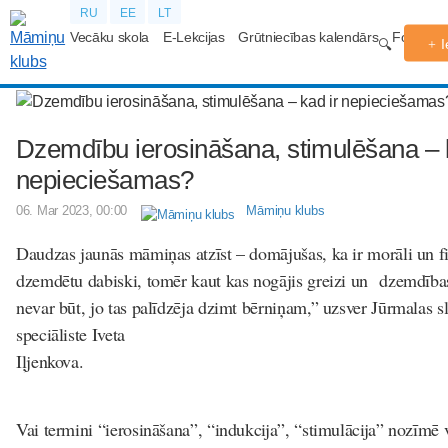
RU
EE
LT
Vecāku skola
E-Lekcijas
Grūtniecības kalendārs
Forums
I
Dzemdību ierosināšana, stimulēšana – k
nepieciešamas?
06. Mar 2023, 00:00
Māmiņu klubs
Daudzas jaunās māmiņas atzīst – domājušas, ka ir morāli un fiz
dzemdētu dabiski, tomēr kaut kas nogājis greizi un dzemdības
nevar būt, jo tas palīdzēja dzimt bērniņam,” uzsver Jūrmalas 
speciāliste Iveta
Iļjenk
Vai termini “ierosināšana”, “indukcija”, “stimulācija” nozīmē