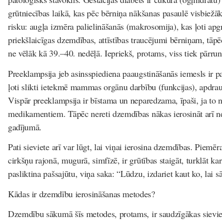
grūtniecības laikā, kas pēc bērniņa nākšanas pasaulē visbiežāk
risku: augļa izmēra palielināšanās (makrosomija), kas ļoti apg
priekšlaicīgas dzemdības, attīstības traucējumi bērniņam, tāp
ne vēlāk kā 39.–40. nedēļā. Iepriekš, protams, viss tiek pārr
Preeklampsija jeb asinsspiediena paaugstināšanās iemesls ir pa
ļoti slikti ietekmē mammas orgānu darbību (funkcijas), apdra
Vispār preeklampsija ir bīstama un neparedzama, īpaši, ja to n
medikamentiem. Tāpēc nereti dzemdības nākas ierosināt arī ne
gadījumā.
Pati sieviete arī var lūgt, lai viņai ierosina dzemdības. Piemēra
cirkšņu rajonā, mugurā, simfīzē, ir grūtības staigāt, turklāt kar
pasliktina pašsajūtu, viņa saka: “Lūdzu, izdariet kaut ko, lai
Kādas ir dzemdību ierosināšanas metodes?
Dzemdību sākumā šīs metodes, protams, ir saudzīgākas sieviete