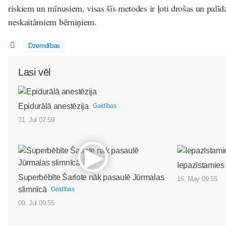
riskiem un mīnusiem, visas šīs metodes ir ļoti drošas un palīd
neskaitāmiem bērniņiem.
Dzemdības
Lasi vēl
Epidurālā anestēzija
Gaidības
31. Jul 07:59
Iepazīstamies
Superbēbīte Šarlote nāk pasaulē Jūrmalas
16. May 09:55
slimnīcā
Gaidības
09. Jul 09:55