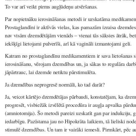
To var arī veikt pirms augļūdeņu atvēršanas.
Par nopietnāku ierosināšanas metodi ir uzskatāma medikamen
Prostaglandīni ir aktīvās vielas, kas pamazām izraisa dzemdes
nav visām dzemdētājām vienāds – vienai tās sāksies ātrāk, bet 
iekšķīgi lietojami pulverīši, arī kā vagināli izmantojami geli
Katram no prostaglandīnu medikamentiem ir sava lietošanas 
ierosināšanu, vērojam dzemdības un, ja sākas to regulāra darbī
jāpārtrauc, lai dzemde netiktu pārstimulēta.
Ja dzemdības neprogresē normāli, ko tad darāt?
Ja, veicot kārtējo dzemdētājas pārbaudi, konstatējam, ka dze
progresēt, visbiežāk izvēlētā procedūra ir augļa apvalka pārd
(amniotomija). Šo metodi pareizi uzskatīt gan par indukciju, gan
iedarbīgu. Pazīstama jau no Hipokrāta laikiem, tā lieliski nod
stimulē dzemdības. Un tam ir vairāki iemesli. Pirmkārt, pēc 