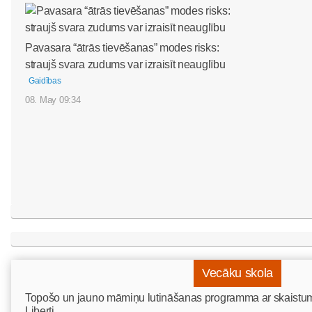
Pavasara “ātrās tievēšanas” modes risks:
straujš svara zudums var izraisīt neauglību
Gaidības
08. May 09:34
Vecāku skola
Topošo un jauno māmiņu lutināšanas programma ar skaistumk
Liberti