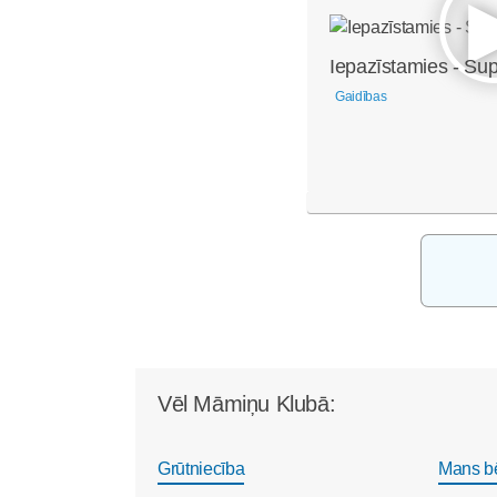
Iepazīstamies - Su
Gaidības
Vēl Māmiņu Klubā:
Grūtniecība
Mans b