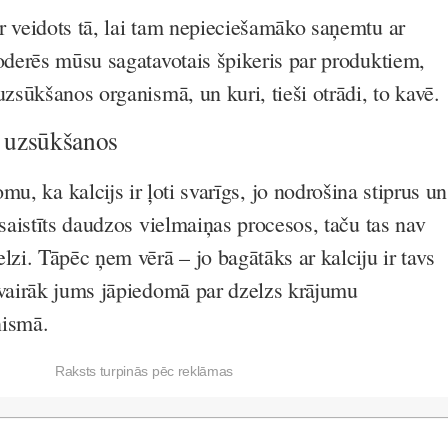
r veidots tā, lai tam nepieciešamāko saņemtu ar
noderēs mūsu sagatavotais špikeris par produktiem,
uzsūkšanos organismā, un kuri, tieši otrādi, to kavē.
s uzsūkšanos
mu, ka kalcijs ir ļoti svarīgs, jo nodrošina stiprus un
esaistīts daudzos vielmaiņas procesos, taču tas nav
lzi. Tāpēc ņem vērā – jo bagātāks ar kalciju ir tavs
 vairāk jums jāpiedomā par dzelzs krājumu
nismā.
Raksts turpinās pēc reklāmas