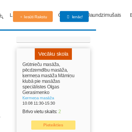
s
Labdarības fonds
Gaidības
Jaundzimušais
Iesūti Rakstu
Ienāc!
Vecāku skola
Grūtnieču masāža,
pēcdzemdību masāža,
ķermeņa masāža Māmiņu
klubā pie masāžas
speciālistes Olgas
Gerasimenko
Ķermeņa masāža
10.08 11:30-15:30
Brīvo vietu skaits:
2
s
Pieteikties