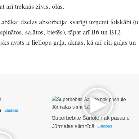
at arī treknās zivis, olas.
Labākai dzelzs absorbcijai svarīgi uzņemt folskābi (t
spinātos, salātos, bietēs), tāpat arī B6 un B12
sks avots ir liellopu gaļa, aknas, kā arī citi gaļas un
a
Gaidības
Superbēbīte Šarlote nāk pasaulē
Jūrmalas slimnīcā
Gaidības