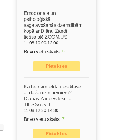
Emocionālā un
psiholoģiskā
sagatavošanās dzemdībām
kopā ar Diānu Zandi
tiešsaistē ZOOM.US
11.08 10:00-12:00
Brīvo vietu skaits:
9
Pieteikties
Kā bērnam iekļauties klasē
ar dažādiem bērniem?
Diānas Zandes lekcija
TIEŠSAISTĒ
11.08 12:30-14:30
Brīvo vietu skaits:
7
Pieteikties