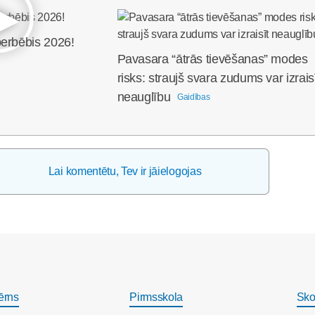
perbēbis 2026!
Pavasara “ātrās tievēšanas” modes
risks: straujš svara zudums var izrais
neauglību
Gaidības
Lai komentētu, Tev ir jāielogojas
ērns
Pirmsskola
Sko