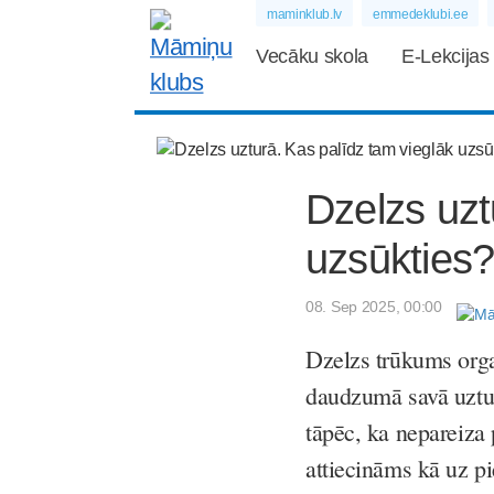
maminklub.lv
emmedeklubi.ee
Vecāku skola
E-Lekcijas
Dzelzs uzt
uzsūkties
08. Sep 2025, 00:00
Dzelzs trūkums orga
daudzumā savā uztur
tāpēc, ka nepareiza
attiecināms kā uz p