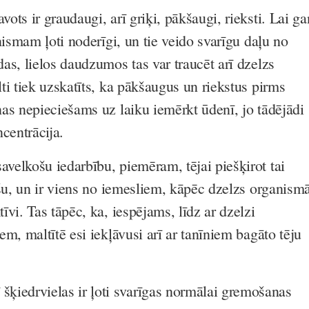
avots ir graudaugi, arī griķi, pākšaugi, rieksti. Lai ga
nismam ļoti noderīgi, un tie veido svarīgu daļu no
as, lielos daudzumos tas var traucēt arī dzelzs
i tiek uzskatīts, ka pākšaugus un riekstus pirms
as nepieciešams uz laiku iemērkt ūdenī, jo tādējādi
ncentrācija.
savelkošu iedarbību, piemēram, tējai piešķirot tai
ršu, un ir viens no iemesliem, kāpēc dzelzs organism
vi. Tas tāpēc, ka, iespējams, līdz ar dzelzi
m, maltītē esi iekļāvusi arī ar tanīniem bagāto tēju
ī šķiedrvielas ir ļoti svarīgas normālai gremošanas