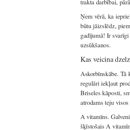
trakta darbībai, pā
Ņem vērā, ka ieprie
būtu jāizslēdz, pie
gadījumā! Ir svarīgi
uzsūkšanos.
Kas veicina dzel
Askorbīnskābe
. Tā 
regulāri iekļaut pro
Briseles kāposti, sm
atrodams teju visos
A vitamīns
. Galveni
šķīstošais A vitamīn