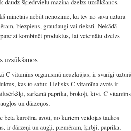
rāk daudz šķiedrvielu mazina dzelzs uzsūkšanos.
kš minētais nebūt nenozīmē, ka tev no sava uztura
mēram, biezpiens, graudaugi vai rieksti. Nekādā
 pareizi kombinēt produktus, lai veicinātu dzelzs
zs uzsūkšanos
kā C vitamīns organismā neuzkrājas, ir svarīgi uztur
duktus, kas to satur. Lielisks C vitamīna avots ir
iltsērkšķi, sarkanā paprika, brokoļi, kivi. C vitamīns
 augļos un dārzeņos.
e beta karotīna avoti, no kuriem veidojas taukos
s, ir dārzeņi un augļi, piemēram, ķirbji, paprika,