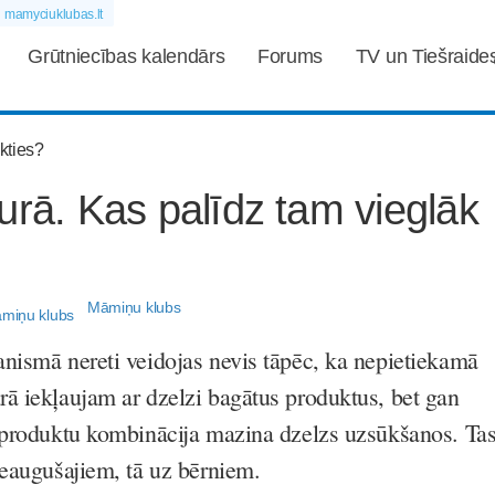
mamyciuklubas.lt
Grūtniecības kalendārs
Forums
TV un Tiešraide
urā. Kas palīdz tam vieglāk
?
Māmiņu klubs
nismā nereti veidojas nevis tāpēc, ka nepietiekamā
ā iekļaujam ar dzelzi bagātus produktus, bet gan
 produktu kombinācija mazina dzelzs uzsūkšanos. Ta
ieaugušajiem, tā uz bērniem.