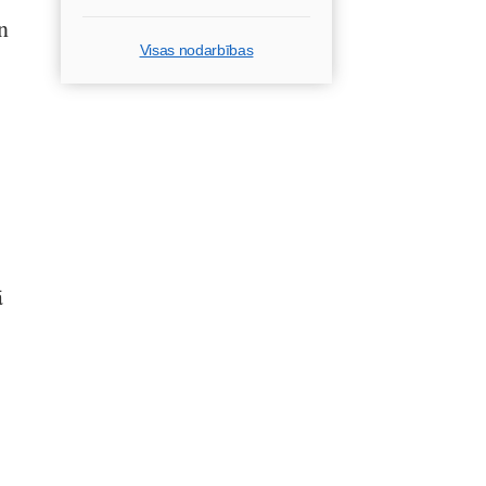
n
Visas nodarbības
ā