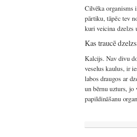
Cilvēka organisms i
pārtiku, tāpēc tev 
kuri veicina dzelzs 
Kas traucē dzelz
Kalcijs
. Nav divu do
veselus kaulus, ir i
labos draugos ar dze
un bērnu uzturs, jo
papildināšanu orga