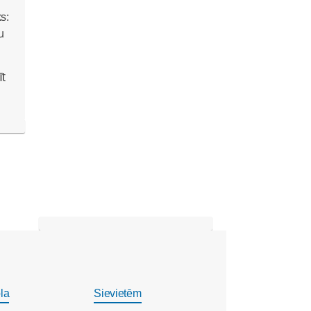
īt
la
Sievietēm