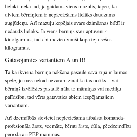
lielāki, nekā tad, ja gaidāms viens mazulis, tāpēc, ka
diviem bērniņiem ir nepieciešams lielāks daudzums
augļūdeņu. Arī mazuļu kopējais svars dzimšanas brīdī ir
nedaudz lielāks. Ja viens bērniņš sver aptuveni 4
kinolgarmus, tad abi mazie dvīnīši kopā teju sešus
kilogramus.
Gatavojamies variantiem A un B!
Tā kā ikviena bērniņa nākšana pasaulē savā ziņā ir laimes
spēle, jo mēs nekad nevaram zināt kā tas notiks – vai
bērniņš izvēlēsies pasaulē nākt ar māmiņas vai mediķu
palīdzību, tad vērts gatavoties abiem iespējamajiem
variantiem.
Arī dzemdībās sievietei nepieciešama atbalsta komanda-
profesionāla ārsts, vecmāte, bērnu ārsts, dūla, pēcdzemdību
periodā arī PEP mammas.