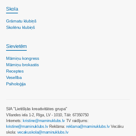
Skola
Grāmatu klubiņš
Skolēnu klubiņš
Sievietēm
Māmiņu kongress
Māmiņu brokastis
Receptes
Veselība
Psiholoģija
SIA "Lietišķās kreativitātes grupa"
Vīlandes iela 1-2, Rīga, LV - 1010, Tālr. 67350750
Internets:
kristine@maminuklubs.lv
TV raidījums:
kristine@maminuklubs.lv
Reklāma:
reklama@maminuklubs.lv
Vecāku
skola:
vecakuskola@maminuklubs.lv