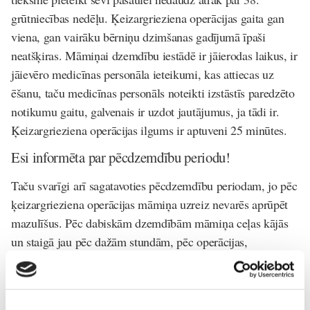
grūtniecības nedēļu. Ķeizargrieziena operācijas gaita gan
viena, gan vairāku bērniņu dzimšanas gadījumā īpaši
neatšķiras. Māmiņai dzemdību iestādē ir jāierodas laikus, ir
jāievēro medicīnas personāla ieteikumi, kas attiecas uz
ēšanu, taču medicīnas personāls noteikti izstāstīs paredzēto
notikumu gaitu, galvenais ir uzdot jautājumus, ja tādi ir.
Ķeizargrieziena operācijas ilgums ir aptuveni 25 minūtes.
Esi informēta par pēcdzemdību periodu!
Taču svarīgi arī sagatavoties pēcdzemdību periodam, jo pēc
ķeizargrieziena operācijas māmiņa uzreiz nevarēs aprūpēt
mazulīšus. Pēc dabiskām dzemdībām māmiņa ceļas kājās
un staigā jau pēc dažām stundām, pēc operācijas,
iespējams, būs nepieciešamas pat 24 stundas laika, lai
māmiņa varētu sākt pilnvērtīgi kustēties. Tomēr celties kājā
mediķi noteikti mudinās jau nākamajā dienā, jo kustībs ir