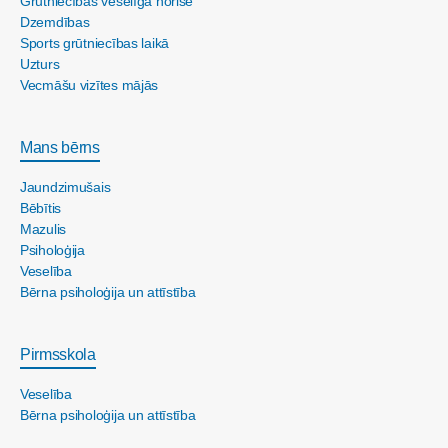
Grūtniecības veselīga norise
Dzemdības
Sports grūtniecības laikā
Uzturs
Vecmāšu vizītes mājās
Mans bērns
Jaundzimušais
Bēbītis
Mazulis
Psiholoģija
Veselība
Bērna psiholoģija un attīstība
Pirmsskola
Veselība
Bērna psiholoģija un attīstība