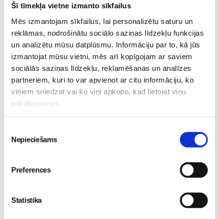
svarīgas, lai uzlabotos asinsrite un asinīm nebūtu iespējas
Šī tīmekļa vietne izmanto sīkfailus
sabiezēt.
Mēs izmantojam sīkfailus, lai personalizētu saturu un
reklāmas, nodrošinātu sociālo saziņas līdzekļu funkcijas
Tas kā mēs varam atbalstīt topošās dvīņu māmiņas ir lieki
un analizētu mūsu datplūsmu. Informāciju par to, kā jūs
neuzmācoties ar savu izbrīnu un biedēšanu par to, ka pēc
izmantojat mūsu vietni, mēs arī kopīgojam ar saviem
bērniņu piedzimšanas noteikti būs grūts laiks, jo tomēr
sociālās saziņas līdzekļu, reklamēšanas un analīzes
jāaprūpē divi zīdainīši. Tā vietā būsim saprotoši,
partneriem, kuri to var apvienot ar citu informāciju, ko
pieteiksimies palīgos māmiņai grūtos brīžos un
viņiem sniedzat vai ko viņi apkopo, kad lietojat viņu
priecāsimies par tik brīnišķīgu notikumu kā divu mazulīšu
pakalpojumus.
gaidības, jo tas patiesi ir brīnums.
Piekrišanas
Nepieciešams
izvēle
Preferences
Grūtniecība
Grūtnieču-klubiņš
Huggies®
Jautā-ārstam
Topošo-māmiņu-klubs
Statistika
Lasi vēl