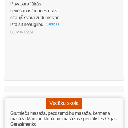
Pavasara “ātrās
tievēšanas” modes risks:
straujš svara zudums var
izraisīt neauglību
Gaidības
08. May 09:34
Vecāku skola
Grūtnieču masāža, pēcdzemdību masāža, ķermeņa
masāža Māmiņu klubā pie masāžas speciālistes Olgas
Gerasimenko