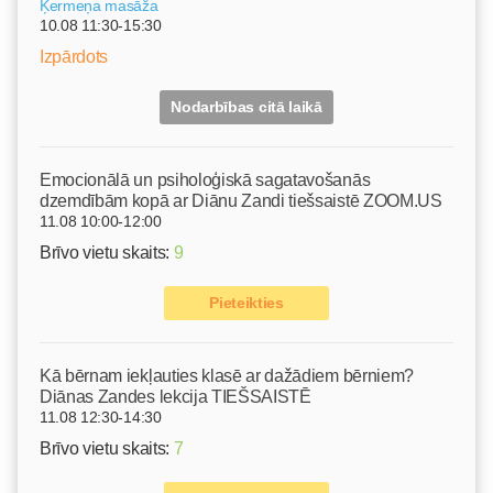
Ķermeņa masāža
10.08 11:30-15:30
Izpārdots
Nodarbības citā laikā
Emocionālā un psiholoģiskā sagatavošanās
dzemdībām kopā ar Diānu Zandi tiešsaistē ZOOM.US
11.08 10:00-12:00
Brīvo vietu skaits:
9
Pieteikties
Kā bērnam iekļauties klasē ar dažādiem bērniem?
Diānas Zandes lekcija TIEŠSAISTĒ
11.08 12:30-14:30
Brīvo vietu skaits:
7