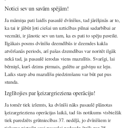
Notici sev un savām spējām!
Ja māmiņa pati laidīs pasaulē dvīnīšus, tad jārēķinās ar to,
ka tai ir jābūt ļoti ciešai un uzticības pilnai sadarbībai ar
vecmāti, ir jānotic sev un tam, ka es pati to spēju paveikt.
Ilgākais posms dvīnīšu dzemdībās ir dzemdes kakla
atvēršanās periods, arī pašas dzemdības var noritēt ilgāk
nekā tad, ja pasaulē ierodas viens mazulītis. Svarīgi, lai
bērniņš, kurš dzims pirmais, gulētu ar galviņu uz leju.
Laiks starp abu mazulīšu piedzimšanu var būt pat pus
stunda.
Izglītojies par ķeizargrieziena operāciju!
Ja tomēr tiek izlemts, ka dvīnīši nāks pasaulē plānotas
ķeizargrieziena operācijas laikā, tad šis notikums visbiežāk
tiek paredzēts grūtniecības 37. nedēļā, jo dvīnīšiem ir
tieksme pieteikt sevi pasaulei nedaudz ātrāk par 38.