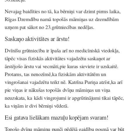
Nevajag baidīties no tā, ka bērniņi var dzimt pirms laika,
Rīgas Dzemdību namā topošās māmiņas uz dzemdībām
uzņem pat sākot no 23.grūtniecības nedēļas.
Saskaņo aktivitātes ar ārstu!
Dvīnīšu grūtniecība ir īpaša arī no medicīniskā viedokļa,
tāpēc visas fiziskās aktivitātes vajadzētu saskaņot ar
ārstējošo ārstu vai vecmāti,pie kuras sieviete ir uzskaitē.
Protams, tas nenozīmē,ka fiziskām aktivitātēm un
vingrošanai vajadzētu teikt nē. Katrīna Puriņa atzīst,ka arī
pie viņas ir nākušas topošās dvīņu māmiņas un viņa
neuzskata, ka kādi vingrojumi ir apgrūtinājumi tikai tāpēc,
ka viņām ir divi bērniņi vēderā.
Esi gatava lielākam mazuļu kopējam svaram!
Topošo dvīņu māmiņu punči pēdējā gaidību posmā var būt