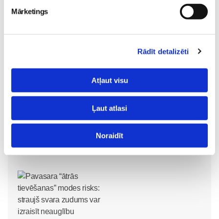
Mārketings
Epidurālā anestēzija
Gaidības
31. Jul 07:59
Rādīt detalizēti
Atļaut visu
Iepazīstamies -
Ļaut atlasi
Superbēbīte Šarlote nāk
Superbēbis 2026!
pasaulē Jūrmalas
Gaidības
slimnīcā
Gaidības
16. May 09:55
Noraidīt
09. Jul 09:55