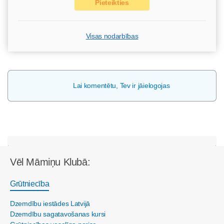
Pieteikties
Visas nodarbības
Lai komentētu, Tev ir jāielogojas
Vēl Māmiņu Klubā:
Grūtniecība
Dzemdību iestādes Latvijā
Dzemdību sagatavošanas kursi