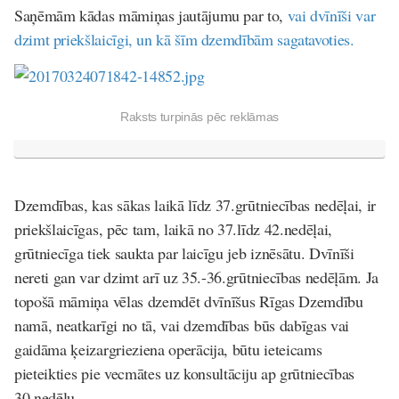
Saņēmām kādas māmiņas jautājumu par to,
vai dvīnīši var
dzimt priekšlaicīgi, un kā šīm dzemdībām sagatavoties.
Raksts turpinās pēc reklāmas
Dzemdības, kas sākas laikā līdz 37.grūtniecības nedēļai, ir
priekšlaicīgas, pēc tam, laikā no 37.līdz 42.nedēļai,
grūtniecīga tiek saukta par laicīgu jeb iznēsātu. Dvīnīši
nereti gan var dzimt arī uz 35.-36.grūtniecības nedēļām. Ja
topošā māmiņa vēlas dzemdēt dvīnīšus Rīgas Dzemdību
namā, neatkarīgi no tā, vai dzemdības būs dabīgas vai
gaidāma ķeizargrieziena operācija, būtu ieteicams
pieteikties pie vecmātes uz konsultāciju ap grūtniecības
30.nedēļu.