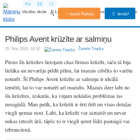
RU
EE
LT
Vecāku skola
E-Lekcijas
Grūtniecības kalendārs
Forums
Iesūti Rakstu
Ienāc!
Philips Avent krūzīte ar salmiņu
25. Nov 2020, 16:52
Žanete Trepša
Pirms šīs krūzītes lietojam citas firmas krūzīti, taču tā bija
lielāka un nevarēja pildīt pilnu, lai mazais cilvēks to varētu
noturēt. Šī Philips Avent krūzīte ar salmiņu ir ideālā
izmērā, lai to var noturēt arī mazulis. Mazais dzer labi no
šīs krūzītes, izskatās, ka viņam nekādas problēmas tas
nesagādā. Man patīk, ka krūzīti ir ērti tīrīt un visas detaļas
viegli ņemas nost. Labi, ka krūzīti var aiztaisīt un nevar
nekas iztecēt ārā, tāpēc to ir viegli ņemt līdzi pastaigā vai
izbraucienā.