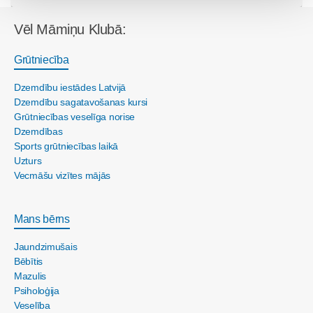
Vēl Māmiņu Klubā:
Grūtniecība
Dzemdību iestādes Latvijā
Dzemdību sagatavošanas kursi
Grūtniecības veselīga norise
Dzemdības
Sports grūtniecības laikā
Uzturs
Vecmāšu vizītes mājās
Mans bērns
Jaundzimušais
Bēbītis
Mazulis
Psiholoģija
Veselība