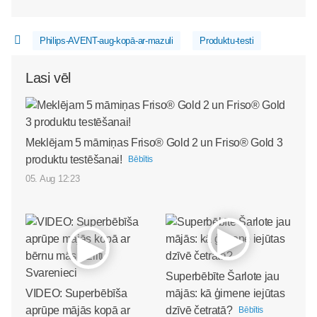
Philips-AVENT-aug-kopā-ar-mazuli
Produktu-testi
Lasi vēl
Meklējam 5 māmiņas Friso® Gold 2 un Friso® Gold 3
produktu testēšanai!
Bēbītis
05. Aug 12:23
Superbēbīte Šarlote jau
VIDEO: Superbēbīša
mājās: kā ģimene iejūtas
aprūpe mājās kopā ar
dzīvē četratā?
Bēbītis