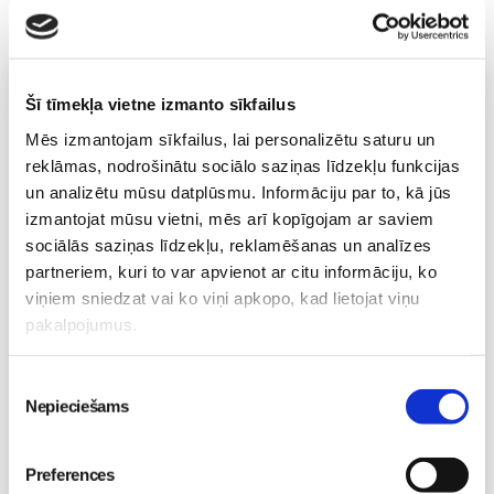
Vecāku skola
Šī tīmekļa vietne izmanto sīkfailus
Grūtnieču masāža, pēcdzemdību masāža, ķermeņa
Mēs izmantojam sīkfailus, lai personalizētu saturu un
masāža Māmiņu klubā pie masāžas speciālistes Olgas
reklāmas, nodrošinātu sociālo saziņas līdzekļu funkcijas
Gerasimenko
Ķermeņa masāža
un analizētu mūsu datplūsmu. Informāciju par to, kā jūs
10.08 11:30-15:30
izmantojat mūsu vietni, mēs arī kopīgojam ar saviem
Brīvo vietu skaits:
2
sociālās saziņas līdzekļu, reklamēšanas un analīzes
partneriem, kuri to var apvienot ar citu informāciju, ko
Pieteikties
viņiem sniedzat vai ko viņi apkopo, kad lietojat viņu
pakalpojumus.
Emocionālā un psiholoģiskā sagatavošanās
dzemdībām kopā ar Diānu Zandi tiešsaistē ZOOM.US
Piekrišanas
11.08 10:00-12:00
Nepieciešams
izvēle
Brīvo vietu skaits:
9
Preferences
Pieteikties