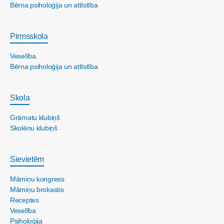
Bērna psiholoģija un attīstība
Pirmsskola
Veselība
Bērna psiholoģija un attīstība
Skola
Grāmatu klubiņš
Skolēnu klubiņš
Sievietēm
Māmiņu kongress
Māmiņu brokastis
Receptes
Veselība
Psiholoģija