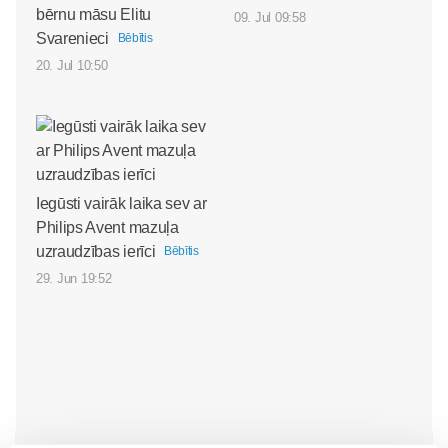
bērnu māsu Elitu
09. Jul 09:58
Svarenieci
Bēbītis
20. Jul 10:50
Iegūsti vairāk laika sev ar
Philips Avent mazuļa
uzraudzības ierīci
Bēbītis
29. Jun 19:52