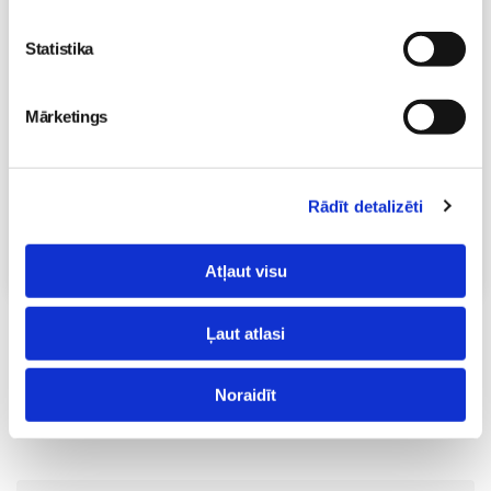
Statistika
Kā bērnam iekļauties klasē ar dažādiem bērniem?
Diānas Zandes lekcija TIEŠSAISTĒ
11.08 12:30-14:30
Mārketings
Brīvo vietu skaits:
7
Pieteikties
Rādīt detalizēti
Visas nodarbības
Atļaut visu
Ļaut atlasi
Lai komentētu, Tev ir jāielogojas
Noraidīt