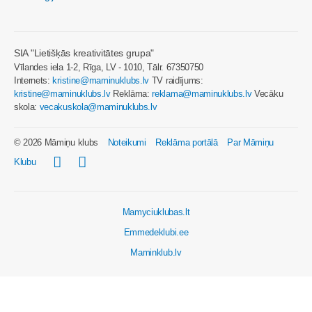
SIA "Lietišķās kreativitātes grupa"
Vīlandes iela 1-2, Rīga, LV - 1010, Tālr. 67350750
Internets:
kristine@maminuklubs.lv
TV raidījums:
kristine@maminuklubs.lv
Reklāma:
reklama@maminuklubs.lv
Vecāku
skola:
vecakuskola@maminuklubs.lv
© 2026 Māmiņu klubs
Noteikumi
Reklāma portālā
Par Māmiņu
Klubu
Mamyciuklubas.lt
Emmedeklubi.ee
Maminklub.lv