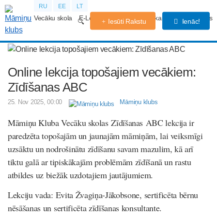
RU
EE
LT
Vecāku skola
E-Lekcijas
Grūtniecības kalendārs
Forums
Iesūti Rakstu
Ienāc!
Online lekcija topošajiem vecākiem:
Zīdīšanas ABC
25. Nov 2025, 00:00
Māmiņu klubs
Māmiņu Kluba Vecāku skolas
Zīdīšanas ABC lekcija ir
paredzēta topošajām un jaunajām māmiņām, lai veiksmīgi
uzsāktu un nodrošinātu zīdīšanu savam mazulim, kā arī
tiktu galā ar tipiskākajām problēmām zīdīšanā un rastu
atbildes uz biežāk uzdotajiem jautājumiem.
Lekciju vada: Evita Žvagiņa-Jākobsone, sertificēta bērnu
nēsāšanas un sertificēta zīdīšanas konsultante.