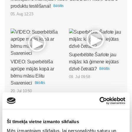
produktu testēšanai!
Bēbītis
05. Aug 12:23
Superbēbīte Šarlote jau
VIDEO: Superbēbīša
mājās: kā ģimene iejūtas
aprūpe mājās kopā ar
dzīvē četratā?
Bēbītis
bērnu māsu Elitu
09. Jul 09:58
Svarenieci
Bēbītis
20. Jul 10:50
Šī tīmekļa vietne izmanto sīkfailus
Mēs izmantojam sīkfailus, lai personalizētu saturu un
Iegūsti vairāk laika sev ar