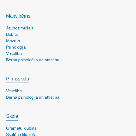
Mans bērns
Jaundzimušais
Bēbītis
Mazulis
Psiholoģija
Veselība
Bērna psiholoģija un attīstība
Pirmsskola
Veselība
Bērna psiholoģija un attīstība
Skola
Grāmatu klubiņš
Skolēnu klubiņš