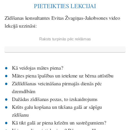
PIETEIKTIES LEKCIJAI
Zīdīšanas konsultantes Evitas Žvagiņas-Jakobsones video
lekcijā uzzināsi:
Raksts turpinās pēc reklāmas
Kā veidojas mātes piena?
Mātes piena īpašības un ietekme uz bērna attīstību
Zīdīīdīšanas veicināšana pirmajās dienās pēc
dzemdībām
Dažādas zīdīšanas pozas, to izskaidrojums
Krūts galu kopšana un tikšana galā ar sāpīgu
zīdīšanu
Kā tikt galā ar piena krīzēm un sastrēgumiem?