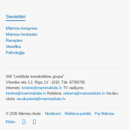
Sievietēm
Māmiņu kongress
Māmiņu brokastis
Receptes
Veselība
Psiholoģija
SIA "Lietišķās kreativitātes grupa"
Vīlandes iela 1-2, Rīga, LV - 1010, Tālr. 67350750
Internets:
kristine@maminuklubs.lv
TV raidījums:
kristine@maminuklubs.lv
Reklāma:
reklama@maminuklubs.lv
Vecāku
skola:
vecakuskola@maminuklubs.lv
© 2026 Māmiņu klubs
Noteikumi
Reklāma portālā
Par Māmiņu
Klubu