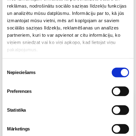
reklāmas, nodrošinātu sociālo saziņas līdzekļu funkcijas
Philips Avent mazuļa
un analizētu mūsu datplūsmu. Informāciju par to, kā jūs
uzraudzības ierīci
Bēbītis
izmantojat mūsu vietni, mēs arī kopīgojam ar saviem
29. Jun 19:52
sociālās saziņas līdzekļu, reklamēšanas un analīzes
partneriem, kuri to var apvienot ar citu informāciju, ko
viņiem sniedzat vai ko viņi apkopo, kad lietojat viņu
pakalpojumus.
Piekrišanas
Nepieciešams
izvēle
Preferences
Vecāku skola
Fizioterapeites Klaudijas Hēlas individuālā konsultācija
Statistika
06.08 16:00-17:00
Izpārdots
Mārketings