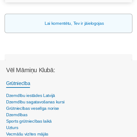
Lai komentētu, Tev ir jāielogojas
Vēl Māmiņu Klubā:
Grūtniecība
Dzemdību iestādes Latvijā
Dzemdību sagatavošanas kursi
Grūtniecības veselīga norise
Dzemdības
Sports grūtniecības laikā
Uzturs
Vecmāšu vizītes mājās