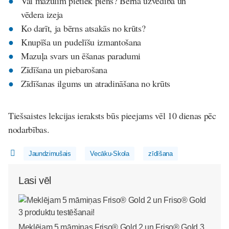
Vai mazulim pietiek piens? Bērna uzvedība un
vēdera izeja
Ko darīt, ja bērns atsakās no krūts?
Knupīša un pudelīšu izmantošana
Mazuļa svars un ēšanas paradumi
Zīdīšana un piebarošana
Zīdīšanas ilgums un atradināšana no krūts
Tiešsaistes lekcijas ieraksts būs pieejams vēl 10 dienas pēc
nodarbības.
Jaundzimušais
Vecāku-Skola
zīdīšana
Lasi vēl
Meklējam 5 māmiņas Friso® Gold 2 un Friso® Gold 3