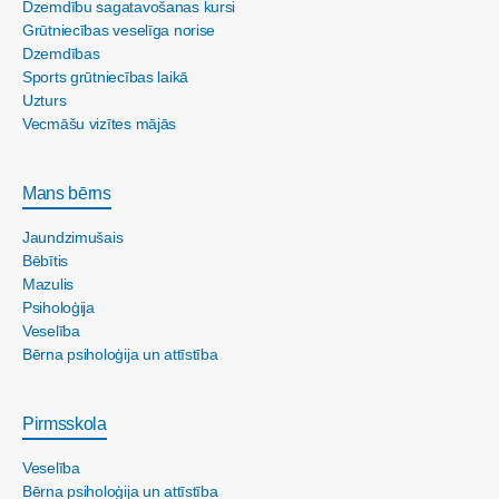
Dzemdību sagatavošanas kursi
Grūtniecības veselīga norise
Dzemdības
Sports grūtniecības laikā
Uzturs
Vecmāšu vizītes mājās
Mans bērns
Jaundzimušais
Bēbītis
Mazulis
Psiholoģija
Veselība
Bērna psiholoģija un attīstība
Pirmsskola
Veselība
Bērna psiholoģija un attīstība