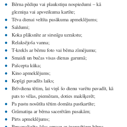
Bērna pēdiņu vai plaukstiņu nospiedumi – kā
glezniņa vai apsveikuma kartīte;
Tēva dienai veltīta pasākuma apmeklējums;
Saldumi;
Koka plāksnīte ar sirsnīgu uzrakstu;
Relaksējoša vanna;
T-krekls ar bērnu foto vai bērna zīmējumu;
Smaidi un bučas visas dienas garumā;
Pašcepta kūka;
Kino apmeklējums;
Kopīgi pavadīts laiks;
Brīvdiena tētim, lai viņš šo dienu varētu pavadīt, kā
pats to vēlas, piemēram, doties makšķerēt;
Pa pastu nosūtīta tētim domāta pastkartīte;
Grāmatiņa ar bērna sacerētām pasakām;
Pirts apmeklējums;
Personalizēta ādas aproce ar iegravētiem bērna