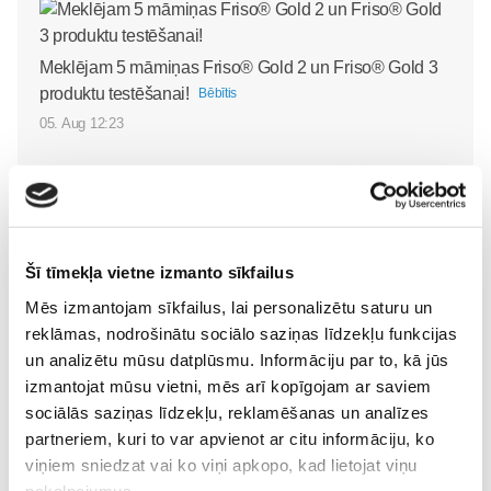
Meklējam 5 māmiņas Friso® Gold 2 un Friso® Gold 3
produktu testēšanai!
Bēbītis
05. Aug 12:23
Šī tīmekļa vietne izmanto sīkfailus
Superbēbīte Šarlote jau
VIDEO: Superbēbīša
mājās: kā ģimene iejūtas
Mēs izmantojam sīkfailus, lai personalizētu saturu un
aprūpe mājās kopā ar
dzīvē četratā?
Bēbītis
reklāmas, nodrošinātu sociālo saziņas līdzekļu funkcijas
bērnu māsu Elitu
09. Jul 09:58
un analizētu mūsu datplūsmu. Informāciju par to, kā jūs
Svarenieci
Bēbītis
izmantojat mūsu vietni, mēs arī kopīgojam ar saviem
20. Jul 10:50
sociālās saziņas līdzekļu, reklamēšanas un analīzes
partneriem, kuri to var apvienot ar citu informāciju, ko
viņiem sniedzat vai ko viņi apkopo, kad lietojat viņu
pakalpojumus.