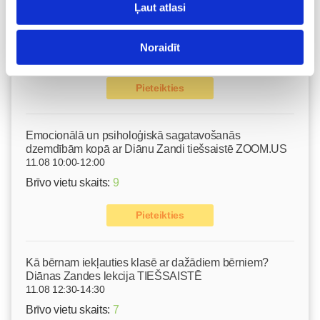
Ļaut atlasi
Gerasimenko
Ķermeņa masāža
10.08 11:30-15:30
Noraidīt
Brīvo vietu skaits:
2
Pieteikties
Emocionālā un psiholoģiskā sagatavošanās
dzemdībām kopā ar Diānu Zandi tiešsaistē ZOOM.US
11.08 10:00-12:00
Brīvo vietu skaits:
9
Pieteikties
Kā bērnam iekļauties klasē ar dažādiem bērniem?
Diānas Zandes lekcija TIEŠSAISTĒ
11.08 12:30-14:30
Brīvo vietu skaits:
7