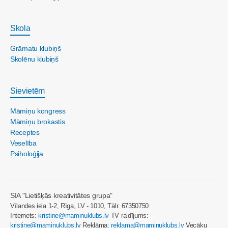
Skola
Grāmatu klubiņš
Skolēnu klubiņš
Sievietēm
Māmiņu kongress
Māmiņu brokastis
Receptes
Veselība
Psiholoģija
SIA "Lietišķās kreativitātes grupa"
Vīlandes iela 1-2, Rīga, LV - 1010, Tālr. 67350750
Internets:
kristine@maminuklubs.lv
TV raidījums:
kristine@maminuklubs.lv
Reklāma:
reklama@maminuklubs.lv
Vecāku