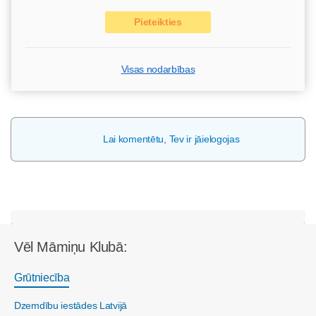
Pieteikties
Visas nodarbības
Lai komentētu, Tev ir jāielogojas
Vēl Māmiņu Klubā:
Grūtniecība
Dzemdību iestādes Latvijā