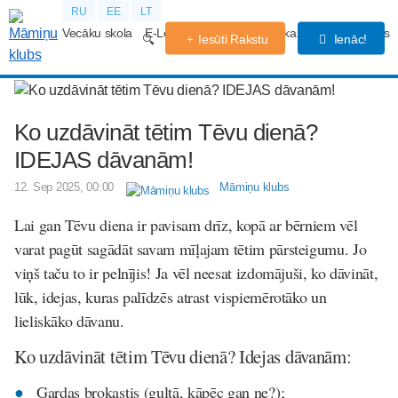
RU
EE
LT
Vecāku skola
E-Lekcijas
Grūtniecības kalendārs
Forums
Iesūti Rakstu
Ienāc!
Ko uzdāvināt tētim Tēvu dienā?
IDEJAS dāvanām!
12. Sep 2025, 00:00
Māmiņu klubs
Lai gan Tēvu diena ir pavisam drīz, kopā ar bērniem vēl
varat pagūt sagādāt savam mīļajam tētim pārsteigumu. Jo
viņš taču to ir pelnījis! Ja vēl neesat izdomājuši, ko dāvināt,
lūk, idejas, kuras palīdzēs atrast vispiemērotāko un
lieliskāko dāvanu.
Ko uzdāvināt tētim Tēvu dienā? Idejas dāvanām:
Gardas brokastis (gultā, kāpēc gan ne?);