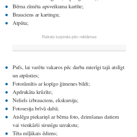
Bērna zīmēta apsveikuma kartīte;
Brauciens ar kartingu;
Atpūta;
Raksts turpinās pēc reklāmas
Pufs, lai varētu vakaros pēc darba mierīgi tajā atslīgt
un atpūsties;
Fotorāmītis ar kopīgo ģimenes bildi;
Apdrukāta krūzīte;
Neliels izbrauciens, ekskursija;
Fotosesija brīvā dabā;
Atslēgu piekariņš ar bērna foto, dzimšanas datiem
vai vienkārši sirsnīgu uzrakstu;
Tēta mīļākais ēdiens;