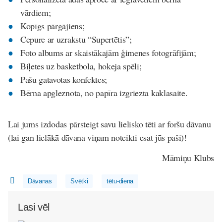
vārdiem;
Kopīgs pārgājiens;
Cepure ar uzrakstu “Supertētis”;
Foto albums ar skaistākajām ģimenes fotogrāfijām;
Biļetes uz basketbola, hokeja spēli;
Pašu gatavotas konfektes;
Bērna apgleznota, no papīra izgriezta kaklasaite.
Lai jums izdodas pārsteigt savu lielisko tēti ar foršu dāvanu
(lai gan lielākā dāvana viņam noteikti esat jūs paši)!
Māmiņu Klubs
Dāvanas
Svētki
tētu-diena
Lasi vēl