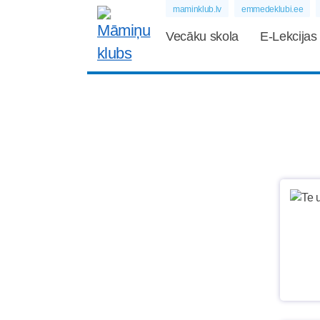
maminklub.lv
emmedeklubi.ee
Vecāku skola
E-Lekcijas