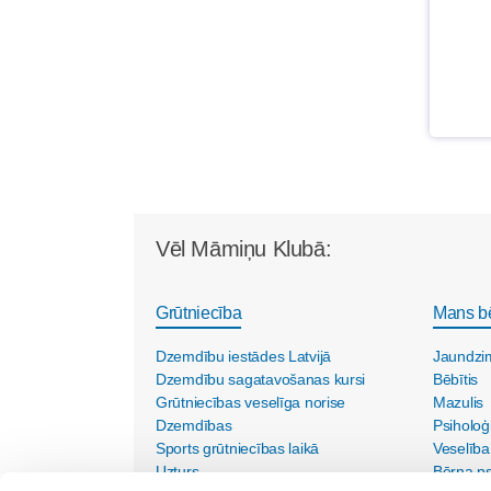
Vēl Māmiņu Klubā:
Grūtniecība
Mans b
Dzemdību iestādes Latvijā
Jaundzi
Dzemdību sagatavošanas kursi
Bēbītis
Grūtniecības veselīga norise
Mazulis
Dzemdības
Psiholoģ
Sports grūtniecības laikā
Veselība
Uzturs
Bērna psi