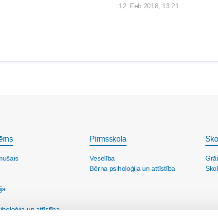
12. Feb 2018, 13:21
ērns
Pirmsskola
Sko
mušais
Veselība
Grā
Bērna psiholoģija un attīstība
Skol
ija
holoģija un attīstība