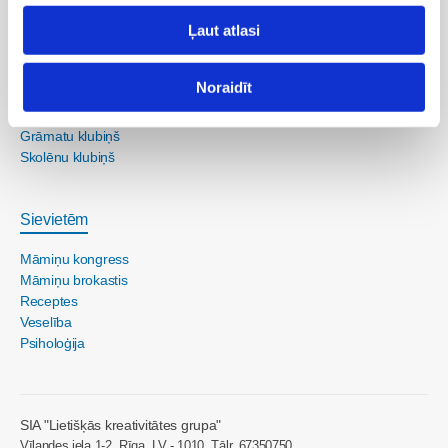
Veselība
Ļaut atlasi
Bērna psiholoģija un attīstība
Noraidīt
Skola
Grāmatu klubiņš
Skolēnu klubiņš
Sievietēm
Māmiņu kongress
Māmiņu brokastis
Receptes
Veselība
Psiholoģija
SIA "Lietišķās kreativitātes grupa"
Vīlandes iela 1-2, Rīga, LV - 1010, Tālr. 67350750