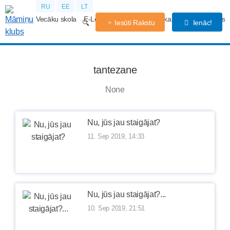
RU
EE
LT
Vecāku skola
E-Lekcijas
Grūtniecības kalendārs
Forums
Iesūti Rakstu
Ienāc!
tantezane
None
Nu, jūs jau staigājat?
11. Sep 2019, 14:33
Nu, jūs jau staigājat?...
10. Sep 2019, 21:51