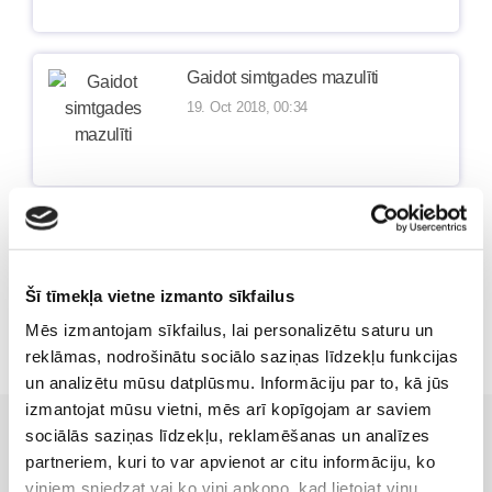
Gaidot simtgades mazulīti
19. Oct 2018, 00:34
Simtgades mazulīti gaidot
29. Sep 2018, 22:53
Šī tīmekļa vietne izmanto sīkfailus
Mēs izmantojam sīkfailus, lai personalizētu saturu un
reklāmas, nodrošinātu sociālo saziņas līdzekļu funkcijas
un analizētu mūsu datplūsmu. Informāciju par to, kā jūs
izmantojat mūsu vietni, mēs arī kopīgojam ar saviem
Vēl Māmiņu Klubā:
sociālās saziņas līdzekļu, reklamēšanas un analīzes
partneriem, kuri to var apvienot ar citu informāciju, ko
Grūtniecība
viņiem sniedzat vai ko viņi apkopo, kad lietojat viņu