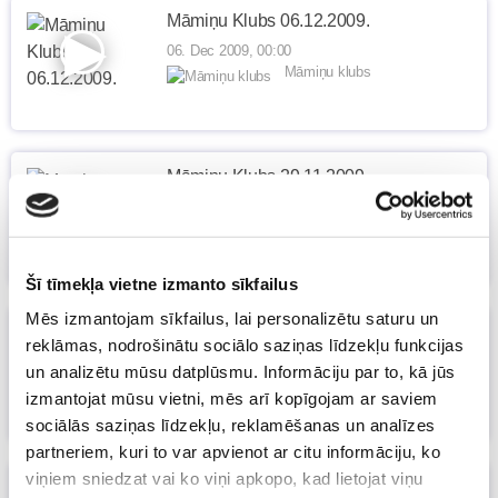
Māmiņu Klubs 06.12.2009.
06. Dec 2009, 00:00
Māmiņu klubs
Māmiņu Klubs 29.11.2009.
29. Nov 2009, 00:00
Māmiņu klubs
Šī tīmekļa vietne izmanto sīkfailus
Mēs izmantojam sīkfailus, lai personalizētu saturu un
Māmiņu Klubs 22.11.2009.
reklāmas, nodrošinātu sociālo saziņas līdzekļu funkcijas
22. Nov 2009, 00:00
un analizētu mūsu datplūsmu. Informāciju par to, kā jūs
Māmiņu klubs
izmantojat mūsu vietni, mēs arī kopīgojam ar saviem
sociālās saziņas līdzekļu, reklamēšanas un analīzes
partneriem, kuri to var apvienot ar citu informāciju, ko
viņiem sniedzat vai ko viņi apkopo, kad lietojat viņu
Māmiņu Klubs 15.11.2009.