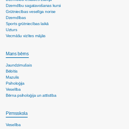
Dzemdību sagatavošanas kursi
Grūtniecības veselīga norise
Dzemdības
Sports grūtniecības laikā
Uzturs
Vecmāšu vizītes mājās
Mans bērns
Jaundzimušais
Bēbītis
Mazulis
Psiholoģija
Veselība
Bērna psiholoģija un attīstība
Pirmsskola
Veselība