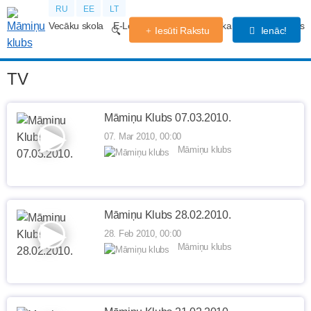
RU
EE
LT
Vecāku skola
E-Lekcijas
Grūtniecības kalendārs
Forums
Iesūti Rakstu
Ienāc!
TV
Māmiņu Klubs 07.03.2010.
07. Mar 2010, 00:00
Māmiņu klubs
Māmiņu Klubs 28.02.2010.
28. Feb 2010, 00:00
Māmiņu klubs