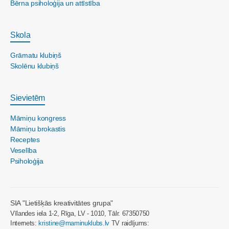
Bērna psiholoģija un attīstība
Skola
Grāmatu klubiņš
Skolēnu klubiņš
Sievietēm
Māmiņu kongress
Māmiņu brokastis
Receptes
Veselība
Psiholoģija
SIA "Lietišķās kreativitātes grupa"
Vīlandes iela 1-2, Rīga, LV - 1010, Tālr. 67350750
Internets:
kristine@maminuklubs.lv
TV raidījums: