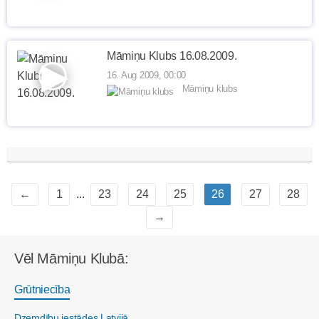
Māmiņu Klubs 16.08.2009.
16. Aug 2009, 00:00
Māmiņu klubs
←
1
...
23
24
25
26
27
28
→
Vēl Māmiņu Klubā:
Grūtniecība
Dzemdību iestādes Latvijā