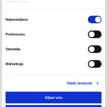
pakalpojumus.
15. Nov 2009, 00:00
Māmiņu klubs
Piekrišanas
Nepieciešams
izvēle
Māmiņu Klubs 08.11.2009.
Preferences
08. Nov 2009, 00:00
Māmiņu klubs
Statistika
Mārketings
Māmiņu Klubs 01.11.2009.
01. Nov 2009, 00:00
Māmiņu klubs
Rādīt detalizēti
Atļaut visu
Māmiņu Klubs 25.10.2009.
25. Oct 2009, 00:00