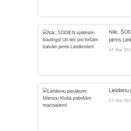
Nāc, ŠODI
pirms Lie
24. Mar 201
Lieldienu
23. Mar 201