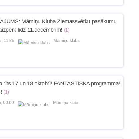
JUMS: Māmiņu Kluba Ziemassvētku pasākumu
jāizpērk līdz 11.decembrim!
(1)
5, 11:25
Māmiņu klubs
o rīts 17.un 18.oktobrī! FANTASTISKA programma!
!
(1)
5, 00:00
Māmiņu klubs