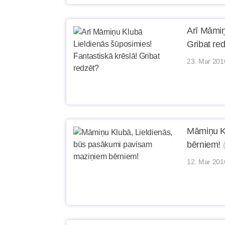
Arī Māmiņ
Gribat re
23. Mar 201
Māmiņu Kl
bērniem!
12. Mar 201