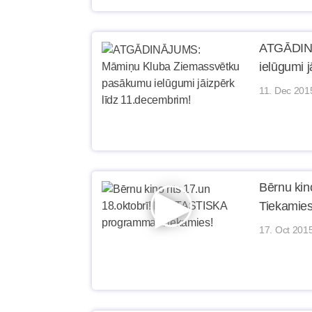
ATGĀDINĀ
ielūgumi 
11. Dec 201
Bērnu kin
Tiekamies
17. Oct 201