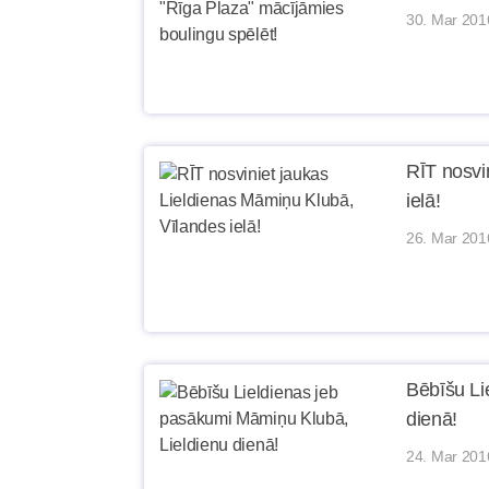
30. Mar 201
RĪT nosvi
ielā!
26. Mar 201
Bēbīšu Li
dienā!
24. Mar 201