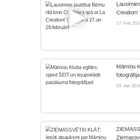
Ļausimies 
Creation!
27. Feb 201
Māmiņu Kl
fotogrāfija
03. Jan 201
ZIEMASSV
Ziemassvē