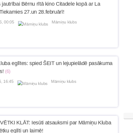
jautrībai Bērnu rītā kino Citadele kopā ar La
 Tiekamies 27.un 28.februārī!
6, 00:05
Māmiņu klubs
uba eglītes: spied ŠEIT un lejupielādē pasākuma
s!
(6)
6, 16:45
Māmiņu klubs
ĒTKI KLĀT: Iesūti atsauksmi par Māmiņu Kluba
tku eglīti un laimē!