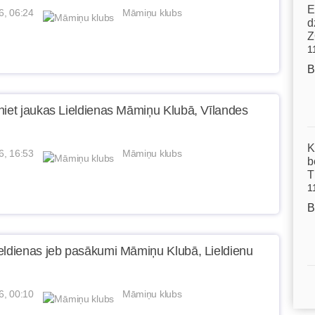
E
6, 06:24
Māmiņu klubs
d
Z
1
B
niet jaukas Lieldienas Māmiņu Klubā, Vīlandes
K
6, 16:53
Māmiņu klubs
b
T
1
B
eldienas jeb pasākumi Māmiņu Klubā, Lieldienu
6, 00:10
Māmiņu klubs