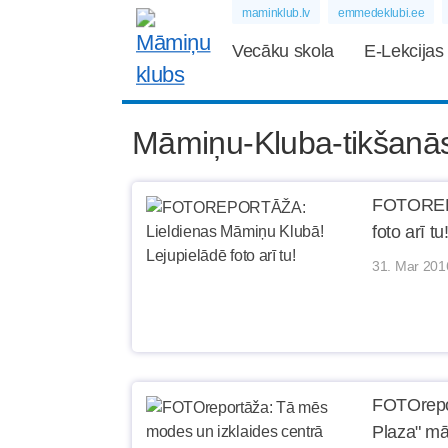
maminklub.lv
emmedeklubi.ee
Vecāku skola
E-Lekcijas
Māmiņu-Kluba-tikšanā
FOTOREPO
foto arī tu
31. Mar 201
FOTOrepor
Plaza" mā