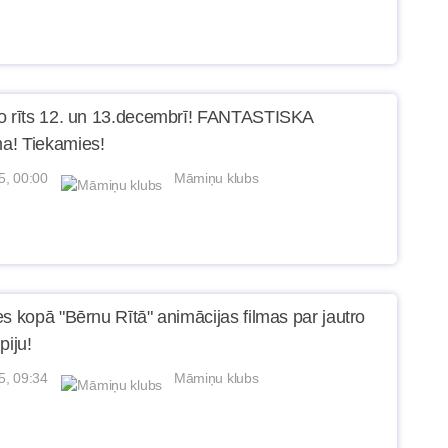
o rīts 12. un 13.decembrī! FANTASTISKA
a! Tiekamies!
5, 00:00
Māmiņu klubs
es kopā "Bērnu Rītā" animācijas filmas par jautro
piju!
5, 09:34
Māmiņu klubs