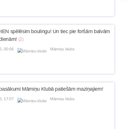
EN spēlēsim boulingu! Un tiec pie foršām balvām
ldienām!
(2)
6, 00:06
Māmiņu klubs
 pasākumi Māmiņu Klubā patiešām maziņajiem!
6, 17:07
Māmiņu klubs