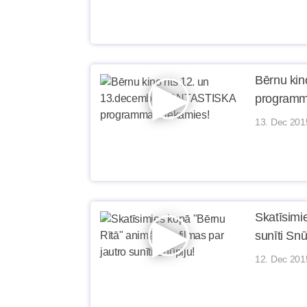
Bērnu kin
programm
13. Dec 201
Skatīsimi
sunīti Snū
12. Dec 201