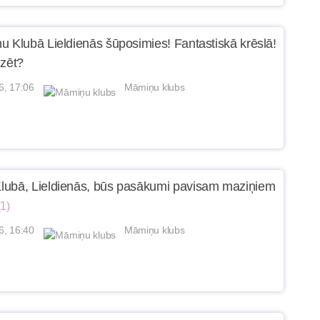
u Klubā Lieldienās šūposimies! Fantastiskā krēslā!
dzēt?
6, 17:06
Māmiņu klubs
ubā, Lieldienās, būs pasākumi pavisam maziņiem
(1)
6, 16:40
Māmiņu klubs