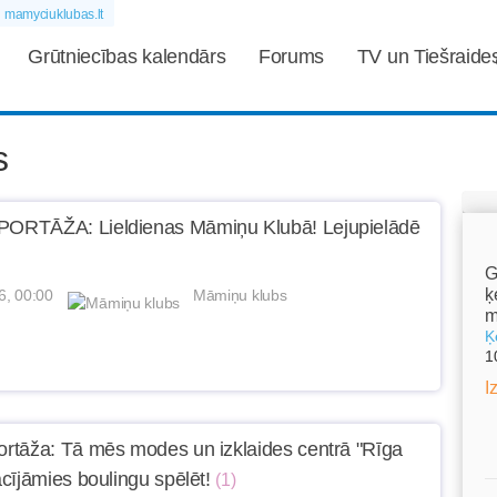
mamyciuklubas.lt
Grūtniecības kalendārs
Forums
TV un Tiešraide
s
RTĀŽA: Lieldienas Māmiņu Klubā! Lejupielādē
!
G
ķ
6, 00:00
Māmiņu klubs
m
Ķ
1
I
tāža: Tā mēs modes un izklaides centrā "Rīga
cījāmies boulingu spēlēt!
(1)