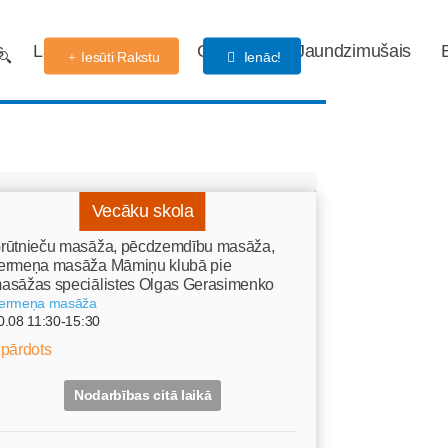
s
Labdarības fonds
Gaidības
Jaundzimušais
Iesūti Rakstu
Ienāc!
Vecāku skola
rūtnieču masāža, pēcdzemdību masāža,
ermeņa masāža Māmiņu klubā pie
asāžas speciālistes Olgas Gerasimenko
ermeņa masāža
0.08 11:30-15:30
zpārdots
Nodarbības citā laikā