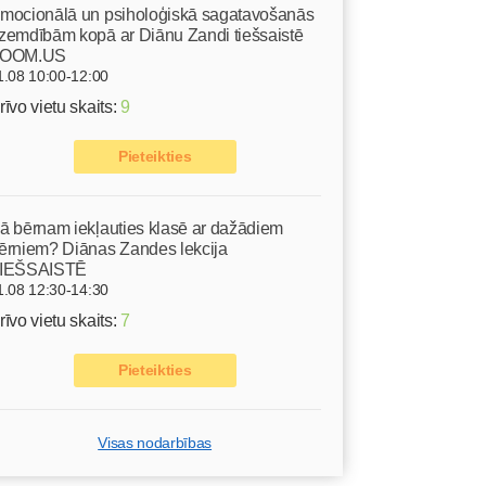
mocionālā un psiholoģiskā sagatavošanās
zemdībām kopā ar Diānu Zandi tiešsaistē
OOM.US
1.08 10:00-12:00
rīvo vietu skaits:
9
Pieteikties
ā bērnam iekļauties klasē ar dažādiem
ērniem? Diānas Zandes lekcija
IEŠSAISTĒ
1.08 12:30-14:30
rīvo vietu skaits:
7
Pieteikties
Visas nodarbības