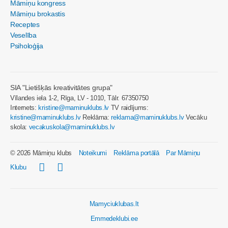
Māmiņu kongress
Māmiņu brokastis
Receptes
Veselība
Psiholoģija
SIA "Lietišķās kreativitātes grupa"
Vīlandes iela 1-2, Rīga, LV - 1010, Tālr. 67350750
Internets:
kristine@maminuklubs.lv
TV raidījums:
kristine@maminuklubs.lv
Reklāma:
reklama@maminuklubs.lv
Vecāku
skola:
vecakuskola@maminuklubs.lv
© 2026 Māmiņu klubs
Noteikumi
Reklāma portālā
Par Māmiņu
Klubu
Mamyciuklubas.lt
Emmedeklubi.ee