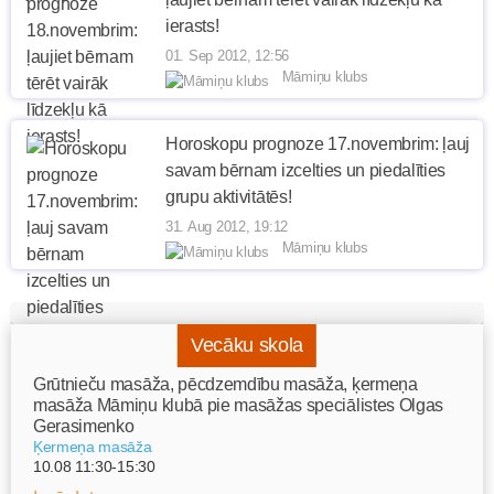
ierasts!
01. Sep 2012, 12:56
Māmiņu klubs
Horoskopu prognoze 17.novembrim: ļauj
savam bērnam izcelties un piedalīties
grupu aktivitātēs!
31. Aug 2012, 19:12
Māmiņu klubs
Vecāku skola
Grūtnieču masāža, pēcdzemdību masāža, ķermeņa
masāža Māmiņu klubā pie masāžas speciālistes Olgas
Gerasimenko
Ķermeņa masāža
10.08 11:30-15:30