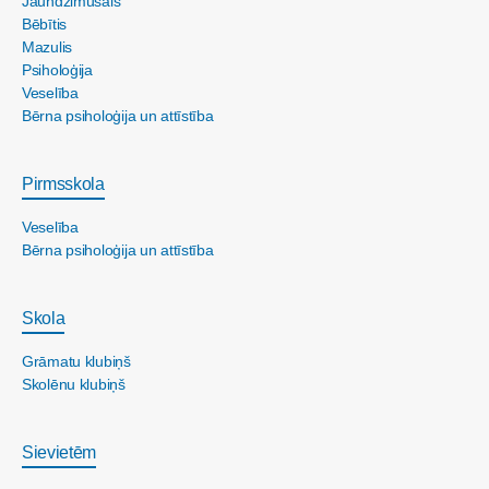
Jaundzimušais
Bēbītis
Mazulis
Psiholoģija
Veselība
Bērna psiholoģija un attīstība
Pirmsskola
Veselība
Bērna psiholoģija un attīstība
Skola
Grāmatu klubiņš
Skolēnu klubiņš
Sievietēm