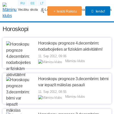
RU
EE
LT
Vecāku skola
E-Lekcijas
Grūtniecības kalendārs
Forums
Iesūti Rakstu
Ienāc!
Horoskopi
Horoskopu prognoze 4.decembrim:
nodarbojieties ar fiziskām aktivitātēm!
11. Sep 2012, 09:06
Māmiņu klubs
Horoskopu prognoze 3.decembrim: bērni
var iepazīt mākslas pasauli
11. Sep 2012, 08:55
Māmiņu klubs