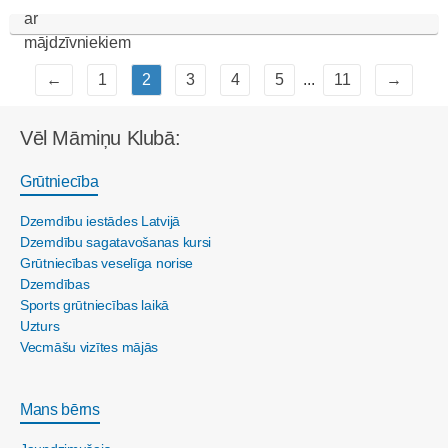
←
1
2
3
4
5
...
11
→
Vēl Māmiņu Klubā:
Grūtniecība
Dzemdību iestādes Latvijā
Dzemdību sagatavošanas kursi
Grūtniecības veselīga norise
Dzemdības
Sports grūtniecības laikā
Uzturs
Vecmāšu vizītes mājās
Mans bērns