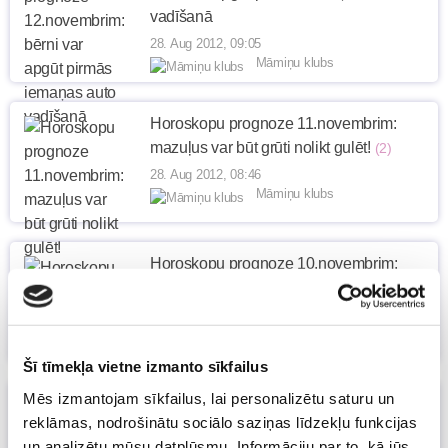
vadīšanā
28. Aug 2012, 09:05
Māmiņu klubs
Horoskopu prognoze 11.novembrim:
mazuļus var būt grūti nolikt gulēt!
(2)
28. Aug 2012, 08:46
Māmiņu klubs
Horoskopu prognoze 10.novembrim:
šodien iegādāts apģērbs kalpos ilgi!
27. Aug 2012, 10:36
Māmiņu klubs
Šī tīmekļa vietne izmanto sīkfailus
Mēs izmantojam sīkfailus, lai personalizētu saturu un
Horoskopu prognoze 7.novembrim: bērni
reklāmas, nodrošinātu sociālo saziņas līdzekļu funkcijas
šodien būs enerģijas pilni!
(2)
un analizētu mūsu datplūsmu. Informāciju par to, kā jūs