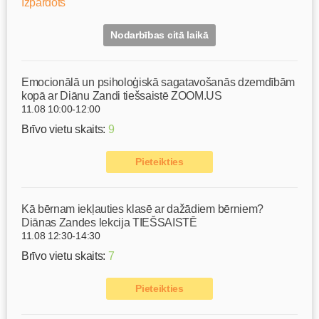
Izpārdots
Nodarbības citā laikā
Emocionālā un psiholoģiskā sagatavošanās dzemdībām
kopā ar Diānu Zandi tiešsaistē ZOOM.US
11.08 10:00-12:00
Brīvo vietu skaits:
9
Pieteikties
Kā bērnam iekļauties klasē ar dažādiem bērniem?
Diānas Zandes lekcija TIEŠSAISTĒ
11.08 12:30-14:30
Brīvo vietu skaits:
7
Pieteikties