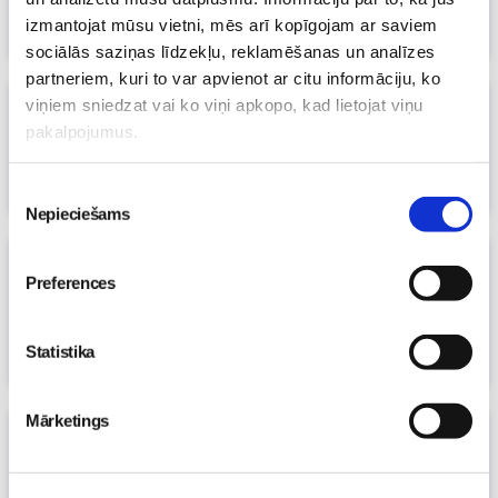
23. Aug 2012, 13:24
izmantojat mūsu vietni, mēs arī kopīgojam ar saviem
Māmiņu klubs
sociālās saziņas līdzekļu, reklamēšanas un analīzes
partneriem, kuri to var apvienot ar citu informāciju, ko
viņiem sniedzat vai ko viņi apkopo, kad lietojat viņu
Horoskopu prognoze 6.novembrim:
pakalpojumus.
vēlamas pastaigas svaigā gaisā
23. Aug 2012, 13:24
Māmiņu klubs
Piekrišanas
Nepieciešams
izvēle
Horoskopu prognoze 5.novembrim:
Preferences
bērniem ieteicams apgūt foto un kino
mākslu
23. Aug 2012, 13:15
Statistika
Māmiņu klubs
Mārketings
Horoskopu prognoze 4.novembrim:
piemērots laiks dažādām ūdens
procedūrām!