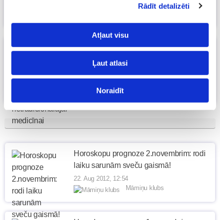
Rādīt detalizēti
23. Aug 2012, 13:09
Māmiņu klubs
Atļaut visu
Horoskopu prognoze 3.novembrim:
labvēlīga diena netradicionālajai
Ļaut atlasi
medicīnai
22. Aug 2012, 22:18
Noraidīt
Māmiņu klubs
Horoskopu prognoze 2.novembrim: rodi
laiku sarunām sveču gaismā!
22. Aug 2012, 12:54
Māmiņu klubs