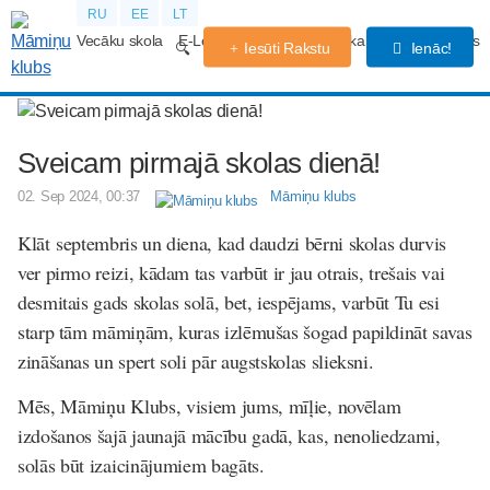
RU
EE
LT
Vecāku skola
E-Lekcijas
Grūtniecības kalendārs
Forums
Iesūti Rakstu
Ienāc!
Sveicam pirmajā skolas dienā!
02. Sep 2024, 00:37
Māmiņu klubs
Klāt septembris un diena, kad daudzi bērni skolas durvis
ver pirmo reizi, kādam tas varbūt ir jau otrais, trešais vai
desmitais gads skolas solā, bet, iespējams, varbūt Tu esi
starp tām māmiņām, kuras izlēmušas šogad papildināt savas
zināšanas un spert soli pār augstskolas slieksni.
Mēs, Māmiņu Klubs, visiem jums, mīļie, novēlam
izdošanos šajā jaunajā mācību gadā, kas, nenoliedzami,
solās būt izaicinājumiem bagāts.