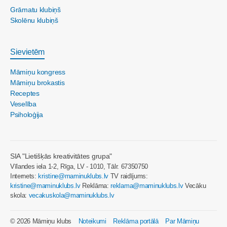
Grāmatu klubiņš
Skolēnu klubiņš
Sievietēm
Māmiņu kongress
Māmiņu brokastis
Receptes
Veselība
Psiholoģija
SIA "Lietišķās kreativitātes grupa"
Vīlandes iela 1-2, Rīga, LV - 1010, Tālr. 67350750
Internets:
kristine@maminuklubs.lv
TV raidījums:
kristine@maminuklubs.lv
Reklāma:
reklama@maminuklubs.lv
Vecāku
skola:
vecakuskola@maminuklubs.lv
© 2026 Māmiņu klubs
Noteikumi
Reklāma portālā
Par Māmiņu