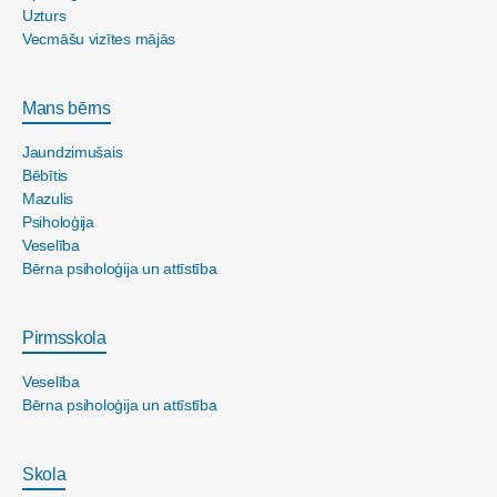
Uzturs
Vecmāšu vizītes mājās
Mans bērns
Jaundzimušais
Bēbītis
Mazulis
Psiholoģija
Veselība
Bērna psiholoģija un attīstība
Pirmsskola
Veselība
Bērna psiholoģija un attīstība
Skola