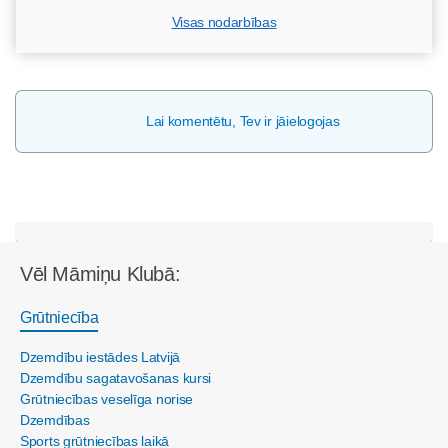
Visas nodarbības
Lai komentētu, Tev ir jāielogojas
Vēl Māmiņu Klubā:
Grūtniecība
Dzemdību iestādes Latvijā
Dzemdību sagatavošanas kursi
Grūtniecības veselīga norise
Dzemdības
Sports grūtniecības laikā