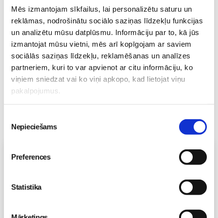
“Nekad nav garlaicīgi
Mēs izmantojam sīkfailus, lai personalizētu saturu un
kam?”!
Skola
reklāmas, nodrošinātu sociālo saziņas līdzekļu funkcijas
26. May 18:12
un analizētu mūsu datplūsmu. Informāciju par to, kā jūs
izmantojat mūsu vietni, mēs arī kopīgojam ar saviem
sociālās saziņas līdzekļu, reklamēšanas un analīzes
partneriem, kuri to var apvienot ar citu informāciju, ko
viņiem sniedzat vai ko viņi apkopo, kad lietojat viņu
pakalpojumus.
Piekrišanas
Nepieciešams
izvēle
Vecāku skola
Preferences
Grūtnieču masāža, pēcdzemdību masāža, ķermeņa
masāža Māmiņu klubā pie masāžas speciālistes Olgas
Statistika
Gerasimenko
Ķermeņa masāža
10.08 11:30-15:30
Mārketings