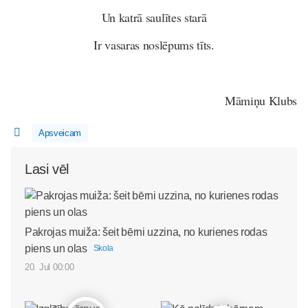
Un katrā saulītes starā
Ir vasaras noslēpums tīts.
Māmiņu Klubs
Apsveicam
Lasi vēl
Pakrojas muiža: šeit bērni uzzina, no kurienes rodas
piens un olas
Skola
20. Jul 00:00