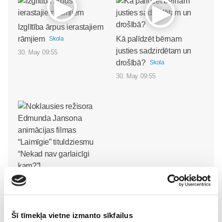
Izglītība ārpus ierastajiem
rāmjiem
Kā palīdzēt bērnam
Skola
justies sadzirdētam un
30. May 09:55
drošībā?
Skola
30. May 09:55
Noklausies režisora
Edmunda Jansona
animācijas filmas
Šī tīmekļa vietne izmanto sīkfailus
“Laimīgie” tituldziesmu