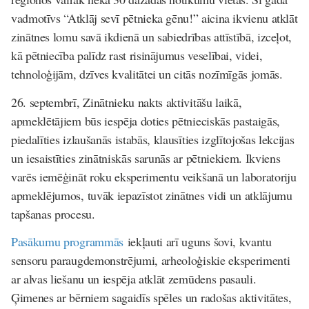
vadmotīvs “Atklāj sevī pētnieka gēnu!” aicina ikvienu atklāt
zinātnes lomu savā ikdienā un sabiedrības attīstībā, izceļot,
kā pētniecība palīdz rast risinājumus veselībai, videi,
tehnoloģijām, dzīves kvalitātei un citās nozīmīgās jomās.
26. septembrī, Zinātnieku nakts aktivitāšu laikā,
apmeklētājiem būs iespēja doties pētnieciskās pastaigās,
piedalīties izlaušanās istabās, klausīties izglītojošas lekcijas
un iesaistīties zinātniskās sarunās ar pētniekiem. Ikviens
varēs iemēģināt roku eksperimentu veikšanā un laboratoriju
apmeklējumos, tuvāk iepazīstot zinātnes vidi un atklājumu
tapšanas procesu.
Pasākumu programmās
iekļauti arī uguns šovi, kvantu
sensoru paraugdemonstrējumi, arheoloģiskie eksperimenti
ar alvas liešanu un iespēja atklāt zemūdens pasauli.
Ģimenes ar bērniem sagaidīs spēles un radošas aktivitātes,