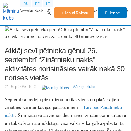
RU
EE
LT
Vecāku skola
E-Lekcijas
Grūtniecības kalendārs
Forums
Iesūti Rakstu
Ienāc!
Atklāj sevī pētnieka gēnu! 26.
septembrī “Zinātnieku nakts”
aktivitātes norisināsies vairāk nekā 30
norises vietās
21. Sep 2025, 19:22
Māmiņu klubs
Septembra pēdējā piektdienā notiks viens no plašākajiem
zinātnes komunikācijas pasākumiem –
Eiropas Zinātnieku
nakts
. Šī iniciatīva apvienos desmitiem zinātnisko institūciju
un tūkstošiem apmeklētāju visā valstī – kā galvaspilsētā, tā
reģionos vairāk nekā 30 dažādās notikumu vietās. Šī gada