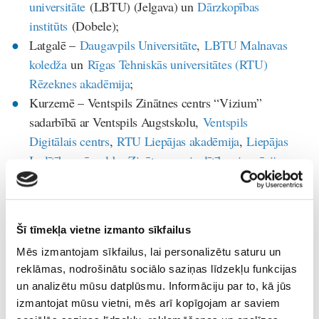
universitāte
(LBTU) (Jelgava) un
Dārzkopības
institūts
(Dobele);
Latgalē –
Daugavpils Universitāte
,
LBTU Malnavas
koledža
un
Rīgas Tehniskās universitātes (RTU)
Rēzeknes akadēmija
;
Kurzemē – Ventspils Zinātnes centrs “Vizium”
sadarbībā ar Ventspils Augstskolu,
Ventspils
Digitālais centrs
,
RTU Liepājas akadēmija
,
Liepājas
Izglītības pārvaldes Zinātnes un izglītības inovāciju
centrs
(ZIIC),
ZIIC Dabas māja
(Liepāja),
LU Papes
Ornitoloģisko pētījumu centrs
un
AREI Stendes
Pētniecības centrs
.
Šī tīmekļa vietne izmanto sīkfailus
Mēs izmantojam sīkfailus, lai personalizētu saturu un
reklāmas, nodrošinātu sociālo saziņas līdzekļu funkcijas
un analizētu mūsu datplūsmu. Informāciju par to, kā jūs
Afiša
ziņas
izmantojat mūsu vietni, mēs arī kopīgojam ar saviem