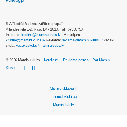
Psiholoģija
SIA "Lietišķās kreativitātes grupa"
Vīlandes iela 1-2, Rīga, LV - 1010, Tālr. 67350750
Internets:
kristine@maminuklubs.lv
TV raidījums:
kristine@maminuklubs.lv
Reklāma:
reklama@maminuklubs.lv
Vecāku
skola:
vecakuskola@maminuklubs.lv
© 2026 Māmiņu klubs
Noteikumi
Reklāma portālā
Par Māmiņu
Klubu
Mamyciuklubas.lt
Emmedeklubi.ee
Maminklub.lv