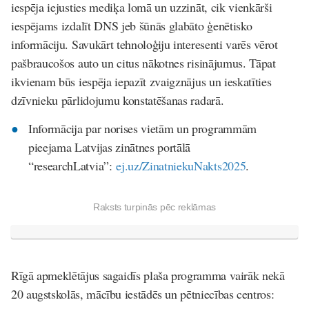
iespēja iejusties mediķa lomā un uzzināt, cik vienkārši
iespējams izdalīt DNS jeb šūnās glabāto ģenētisko
informāciju. Savukārt tehnoloģiju interesenti varēs vērot
pašbraucošos auto un citus nākotnes risinājumus. Tāpat
ikvienam būs iespēja iepazīt zvaigznājus un ieskatīties
dzīvnieku pārlidojumu konstatēšanas radarā.
Informācija par norises vietām un programmām
pieejama Latvijas zinātnes portālā
“researchLatvia”:
ej.uz/ZinatniekuNakts2025
.
Raksts turpinās pēc reklāmas
Rīgā apmeklētājus sagaidīs plaša programma vairāk nekā
20 augstskolās, mācību iestādēs un pētniecības centros: