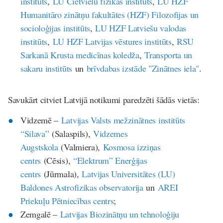
institūts
,
LU Cietvielu fizikas institūts
,
LU HZF
Humanitāro zinātņu fakultātes (HZF) Filozofijas un
socioloģijas institūts
,
LU HZF Latviešu valodas
institūts
,
LU HZF Latvijas vēstures institūts
,
RSU
Sarkanā Krusta medicīnas koledža
,
Transporta un
sakaru institūts
un
brīvdabas izstāde "Zinātnes iela"
.
Savukārt citviet Latvijā notikumi paredzēti šādās vietās:
Vidzemē –
Latvijas Valsts mežzinātnes institūts
“Silava”
(Salaspils),
Vidzemes
Augstskola
(Valmiera),
Kosmosa izziņas
centrs
(Cēsis),
“Elektrum” Enerģijas
centrs
(Jūrmala),
Latvijas Universitātes (LU)
Baldones Astrofizikas observatorija
un
AREI
Priekuļu Pētniecības centrs
;
Zemgalē –
Latvijas Biozinātņu un tehnoloģiju