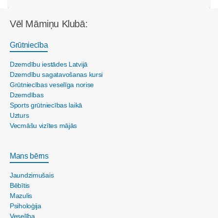
Vēl Māmiņu Klubā:
Grūtniecība
Dzemdību iestādes Latvijā
Dzemdību sagatavošanas kursi
Grūtniecības veselīga norise
Dzemdības
Sports grūtniecības laikā
Uzturs
Vecmāšu vizītes mājās
Mans bērns
Jaundzimušais
Bēbītis
Mazulis
Psiholoģija
Veselība