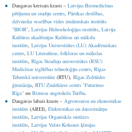
Daugavas kreisais krasts –
Latvijas Biomedicīnas
pētījumu un studiju centrs
,
Pārtikas drošības,
dzīvnieku veselības vides zinātniskais institūts
"BIOR"
,
Latvijas Hidroekoloģijas institūts
,
Latvija
Kultūras akadēmijas Kultūras un mākslu
institūts
,
Latvijas Universitātes (LU) Akadēmiskais
centrs
,
LU Literatūras, folkloras un mākslas
institūts
,
Rīgas Stradiņa universitātes (RSU)
Medicīnas izglītības tehnoloģiju centrs
,
Rīgas
Tehniskā universitāte
(RTU),
Rīgas Zolitūdes
ģimnāzija
,
RTU Zinātkāres centrs "Futurimo
Rīga"
un
Biznesa augstskola Turība
.
Daugavas labais krasts –
Agroresursu un ekonomikas
institūts
(AREI),
Elektronikas un datorzinātņu
institūts
,
Latvijas Organiskās sintēzes
institūts
,
Latvijas Valsts Koksnes ķīmijas