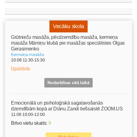
Vecāku skola
Grūtnieču masāža, pēcdzemdību masāža, ķermeņa
masāža Māmiņu klubā pie masāžas speciālistes Olgas
Gerasimenko
Ķermeņa masāža
10.08 11:30-15:30
Izpārdots
Nodarbības citā laikā
Emocionālā un psiholoģiskā sagatavošanās
dzemdībām kopā ar Diānu Zandi tiešsaistē ZOOM.US
11.08 10:00-12:00
Brīvo vietu skaits:
9
Pieteikties