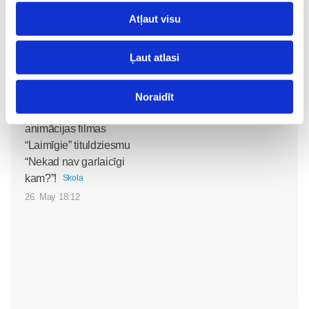
Atļaut visu
Ļaut atlasi
Noklausies režisora
Noraidīt
Edmunda Jansona
animācijas filmas
“Laimīgie” tituldziesmu
“Nekad nav garlaicīgi
kam?”!
Skola
26. May 18:12