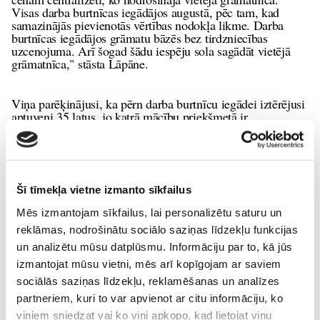
Visas darba burtnīcas iegādājos augustā, pēc tam, kad
samazinājās pievienotās vērtības nodokļa likme. Darba
burtnīcas iegādājos grāmatu bāzēs bez tirdzniecības
uzcenojuma. Arī šogad šādu iespēju sola sagādāt vietējā
grāmatnīca," stāsta Lāpāne.
Viņa parēķinājusi, ka pērn darba burtnīcu iegādei iztērējusi
aptuveni 35 latus, jo katrā mācību priekšmetā ir
nepieciešamas divas burtnīcas. "Par darba burtnīcu
izmantojamību man grūti spriest. Visvairāk redzu
izmantojam dabas zinību burtnīcas, bet tas, manuprāt, ir
atkarīgs no skolotāja izmantotajām mācību metodēm,"
domā mamma.
Šī tīmekļa vietne izmanto sīkfailus
Daiga Kļanska
Mēs izmantojam sīkfailus, lai personalizētu saturu un
LETA
reklāmas, nodrošinātu sociālo saziņas līdzekļu funkcijas
un analizētu mūsu datplūsmu. Informāciju par to, kā jūs
Uz-skolu
izmantojat mūsu vietni, mēs arī kopīgojam ar saviem
sociālās saziņas līdzekļu, reklamēšanas un analīzes
Lasi vēl
partneriem, kuri to var apvienot ar citu informāciju, ko
viņiem sniedzat vai ko viņi apkopo, kad lietojat viņu