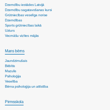
Dzemdību iestādes Latvijā
Dzemdību sagatavošanas kursi
Grūtniecības veselīga norise
Dzemdības
Sports grūtniecības laikā
Uzturs
Vecmāšu vizītes mājās
Mans bērns
Jaundzimušais
Bēbītis
Mazulis
Psiholoģija
Veselība
Bērna psiholoģija un attīstība
Pirmsskola