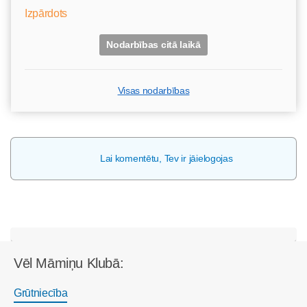
Izpārdots
Nodarbības citā laikā
Visas nodarbības
Lai komentētu, Tev ir jāielogojas
Vēl Māmiņu Klubā:
Grūtniecība