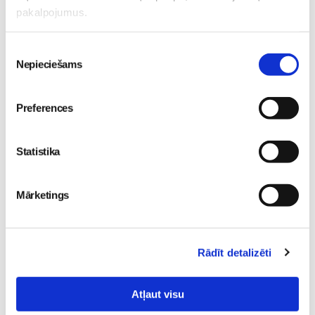
pakalpojumus.
Pakrojas muiža: šeit bērni uzzina, no kurienes rodas
Piekrišanas
piens un olas
Skola
Nepieciešams
izvēle
20. Jul 00:00
Preferences
Statistika
Izglītība ārpus ierastajiem
rāmjiem
Kā palīdzēt bērnam
Skola
justies sadzirdētam un
30. May 09:55
Mārketings
drošībā?
Skola
30. May 09:55
Rādīt detalizēti
Atļaut visu