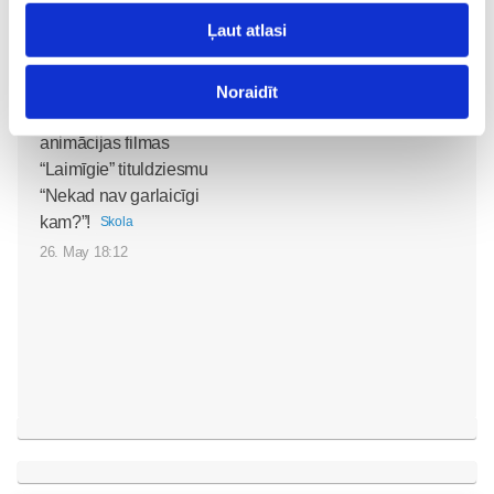
Ļaut atlasi
Noklausies režisora
Noraidīt
Edmunda Jansona
animācijas filmas
“Laimīgie” tituldziesmu
“Nekad nav garlaicīgi
kam?”!
Skola
26. May 18:12