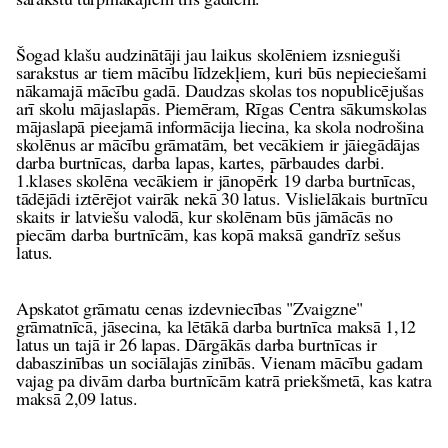
Šogad klašu audzinātāji jau laikus skolēniem izsnieguši
sarakstus ar tiem mācību līdzekļiem, kuri būs nepieciešami
nākamajā mācību gadā. Daudzas skolas tos nopublicējušas
arī skolu mājaslapās. Piemēram, Rīgas Centra sākumskolas
mājaslapā pieejamā informācija liecina, ka skola nodrošina
skolēnus ar mācību grāmatām, bet vecākiem ir jāiegādājas
darba burtnīcas, darba lapas, kartes, pārbaudes darbi.
1.klases skolēna vecākiem ir jānopērk 19 darba burtnīcas,
tādējādi iztērējot vairāk nekā 30 latus. Vislielākais burtnīcu
skaits ir latviešu valodā, kur skolēnam būs jāmācās no
piecām darba burtnīcām, kas kopā maksā gandrīz sešus
latus.
Apskatot grāmatu cenas izdevniecības "Zvaigzne"
grāmatnīcā,
jāsecina, ka lētākā darba burtnīca maksā 1,12
latus un tajā ir 26 lapas.
Dārgākās darba burtnīcas ir
dabaszinības un sociālajās zinībās. Vienam mācību gadam
vajag pa divām darba burtnīcām katrā priekšmetā, kas katra
maksā 2,09 latus.