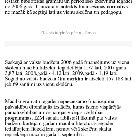
iestāžu bibliotēkās grāmatu un periodisko izdevumu iegādei
no 2006.gada 1.janvāra ir noteikts finansēšanas normatīvs -
ne mazāk kā septiņi lati uz vienu skolēnu un pedagogu.
Raksts turpinās pēc reklāmas
Saskaņā ar valsts budžetu 2006.gadā finansējums uz vienu
skolēnu mācību līdzekļu iegādei bija 1,77 lati, 2007.gadā -
3,87 lati, 2008.gadā - 4,12 lati, 2009.gadā - 1,19 lati.
Šogad no valsts budžeta šim mērķim ir atvēlēti 157 188 lati
jeb 69 santīmi uz vienu skolēnu.
Mācību grāmatu iegādei nepieciešamo finansējumu
pašvaldību dibinātajās iestādēs, kuras īsteno vispārējās
pamatizglītības un vispārējās vidējās izglītības
programmas, IZM sadala atbilstoši likumā par valsts
budžetu kārtējam gadam mācību literatūras iegādei
iedalītajiem līdzekļiem, ņemot vērā skolēnu skaitu
iepriekšējā mācību gada 1.septembrī.