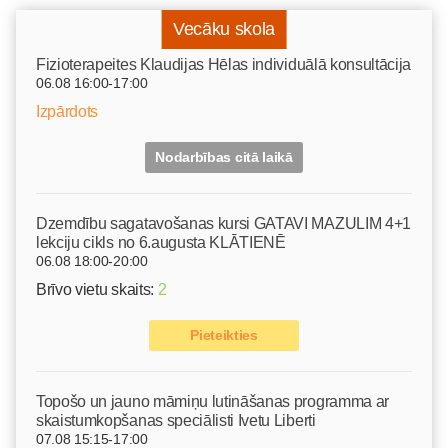
Vecāku skola
Fizioterapeites Klaudijas Hēlas individuālā konsultācija
06.08 16:00-17:00
Izpārdots
Nodarbības citā laikā
Dzemdību sagatavošanas kursi GATAVI MAZULIM 4+1
lekciju cikls no 6.augusta KLĀTIENĒ
06.08 18:00-20:00
Brīvo vietu skaits:
2
Pieteikties
Topošo un jauno māmiņu lutināšanas programma ar
skaistumkopšanas speciālisti Ivetu Liberti
07.08 15:15-17:00