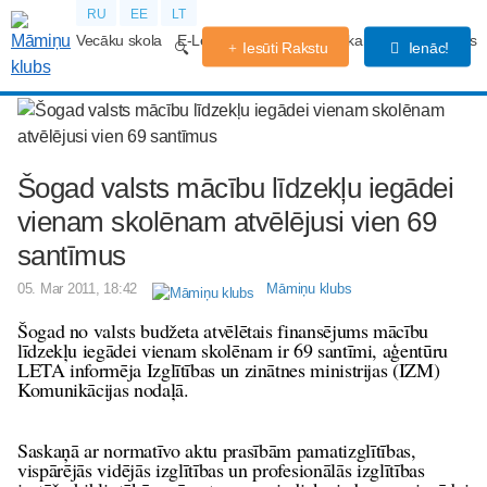
RU
EE
LT
Vecāku skola
E-Lekcijas
Grūtniecības kalendārs
Forums
Iesūti Rakstu
Ienāc!
Šogad valsts mācību līdzekļu iegādei
vienam skolēnam atvēlējusi vien 69
santīmus
05. Mar 2011, 18:42
Māmiņu klubs
Šogad no valsts budžeta atvēlētais finansējums mācību
līdzekļu iegādei vienam skolēnam ir 69 santīmi, aģentūru
LETA informēja Izglītības un zinātnes ministrijas (IZM)
Komunikācijas nodaļā.
Saskaņā ar normatīvo aktu prasībām pamatizglītības,
vispārējās vidējās izglītības un profesionālās izglītības