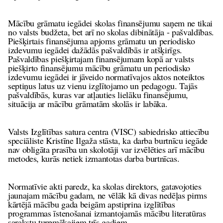
Mācību grāmatu iegādei skolas finansējumu saņem ne tikai
no valsts budžeta, bet arī no skolas dibinātāja - pašvaldības.
Piešķirtais finansējuma apjoms grāmatu un periodisko
izdevumu iegādei dažādās pašvaldībās ir atšķirīgs.
Pašvaldības piešķirtajam finansējumam kopā ar valsts
piešķirto finansējumu mācību grāmatu un periodisko
izdevumu iegādei ir jāveido normatīvajos aktos noteiktos
septiņus latus uz vienu izglītojamo un pedagogu. Tajās
pašvaldībās, kuras var atļauties lielāku finansējumu,
situācija ar mācību grāmatām skolās ir labāka.
Valsts Izglītības satura centra (VISC) sabiedrisko attiecību
speciāliste Kristīne Ilgaža stāsta, ka
darba burtnīcu iegāde
nav obligāta prasība un skolotāji var izvēlēties arī mācību
metodes, kurās netiek izmantotas darba burtnīcas.
Normatīvie akti paredz, ka skolas direktors, gatavojoties
jaunajam mācību gadam, ne vēlāk kā divas nedēļas pirms
kārtējā mācību gada beigām apstiprina izglītības
programmas īstenošanai izmantojamās mācību literatūras
sarakstu turpmākajiem trīs gadiem.