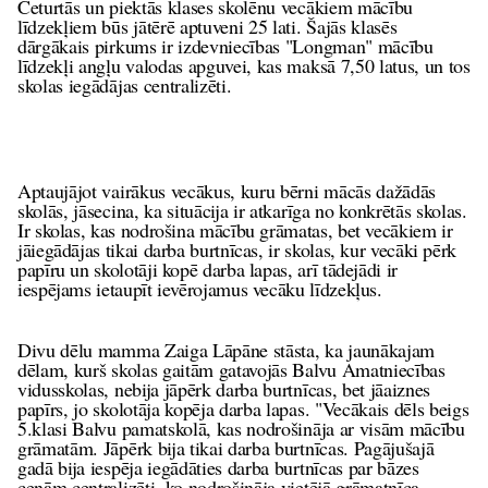
Ceturtās un piektās klases skolēnu vecākiem mācību
līdzekļiem būs jātērē aptuveni 25 lati. Šajās klasēs
dārgākais pirkums ir izdevniecības "Longman" mācību
līdzekļi angļu valodas apguvei, kas maksā 7,50 latus, un tos
skolas iegādājas centralizēti.
Aptaujājot vairākus vecākus, kuru bērni mācās dažādās
skolās, jāsecina, ka situācija ir atkarīga no konkrētās skolas.
Ir skolas, kas nodrošina mācību grāmatas, bet vecākiem ir
jāiegādājas tikai darba burtnīcas, ir skolas, kur vecāki pērk
papīru un skolotāji kopē darba lapas, arī tādejādi ir
iespējams ietaupīt ievērojamus vecāku līdzekļus.
Divu dēlu mamma Zaiga Lāpāne stāsta, ka jaunākajam
dēlam, kurš skolas gaitām gatavojās Balvu Amatniecības
vidusskolas, nebija jāpērk darba burtnīcas, bet jāaiznes
papīrs, jo skolotāja kopēja darba lapas. "Vecākais dēls beigs
5.klasi Balvu pamatskolā, kas nodrošināja ar visām mācību
grāmatām. Jāpērk bija tikai darba burtnīcas. Pagājušajā
gadā bija iespēja iegādāties darba burtnīcas par bāzes
cenām centralizēti, ko nodrošināja vietējā grāmatnīca.