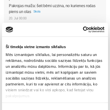
Pakrojas muiža: šeit bērni uzzina, no kurienes rodas
piens un olas
Skola
20. Jul 00:00
Izglītība ārpus ierastajiem
Šī tīmekļa vietne izmanto sīkfailus
rāmjiem
Kā palīdzēt bērnam
Skola
Mēs izmantojam sīkfailus, lai personalizētu saturu un
justies sadzirdētam un
30. May 09:55
reklāmas, nodrošinātu sociālo saziņas līdzekļu funkcijas
drošībā?
Skola
un analizētu mūsu datplūsmu. Informāciju par to, kā jūs
30. May 09:55
izmantojat mūsu vietni, mēs arī kopīgojam ar saviem
sociālās saziņas līdzekļu, reklamēšanas un analīzes
partneriem, kuri to var apvienot ar citu informāciju, ko
viņiem sniedzat vai ko viņi apkopo, kad lietojat viņu
pakalpojumus.
Piekrišanas