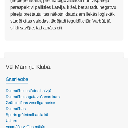
(nepieņēmšana) pret naidīgo attieksmi un vispārēju
perespektīvi palikties Latvijā. Ir žēl, bet ar tādu negatīvu
pieeju pret tautu, tas nākotni daudziem liekās loģiskāk
studēt citas valodas, tādējadi ieguldīt citūr. Varbūt, jā
slikti savējie, tad atnāks citi.
Vēl Māmiņu Klubā:
Grūtniecība
Dzemdību iestādes Latvijā
Dzemdību sagatavošanas kursi
Grūtniecības veselīga norise
Dzemdības
Sports grūtniecības laikā
Uzturs
Vecmāšu vizītes mājās