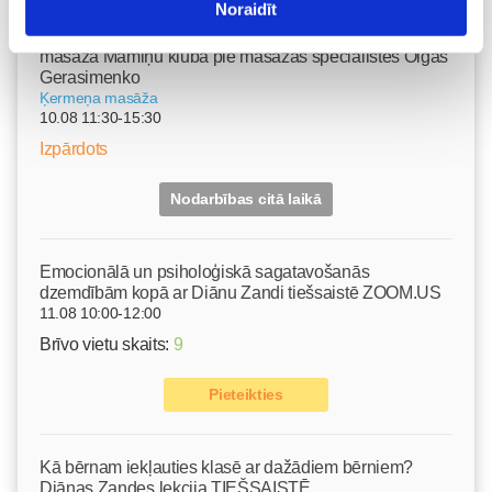
Noraidīt
Grūtnieču masāža, pēcdzemdību masāža, ķermeņa
masāža Māmiņu klubā pie masāžas speciālistes Olgas
Gerasimenko
Ķermeņa masāža
10.08 11:30-15:30
Izpārdots
Nodarbības citā laikā
Emocionālā un psiholoģiskā sagatavošanās
dzemdībām kopā ar Diānu Zandi tiešsaistē ZOOM.US
11.08 10:00-12:00
Brīvo vietu skaits:
9
Pieteikties
Kā bērnam iekļauties klasē ar dažādiem bērniem?
Diānas Zandes lekcija TIEŠSAISTĒ