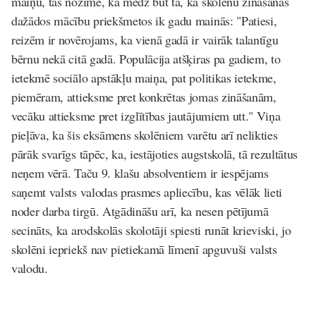
maiņu, tas nozīmē, ka mēdz būt tā, ka skolēnu zināšanas
dažādos mācību priekšmetos ik gadu mainās: "Patiesi,
reizēm ir novērojams, ka vienā gadā ir vairāk talantīgu
bērnu nekā citā gadā. Populācija atšķiras pa gadiem, to
ietekmē sociālo apstākļu maiņa, pat politikas ietekme,
piemēram, attieksme pret konkrētas jomas zināšanām,
vecāku attieksme pret izglītības jautājumiem utt." Viņa
pieļāva, ka šis eksāmens skolēniem varētu arī nelikties
pārāk svarīgs tāpēc, ka, iestājoties augstskolā, tā rezultātus
neņem vērā. Taču 9. klašu absolventiem ir iespējams
saņemt valsts valodas prasmes apliecību, kas vēlāk lieti
noder darba tirgū. Atgādināšu arī, ka nesen pētījumā
secināts, ka arodskolās skolotāji spiesti runāt krieviski, jo
skolēni iepriekš nav pietiekamā līmenī apguvuši valsts
valodu.