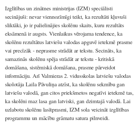
Izglītības un zinātnes ministrijas (IZM) speciālisti
secinājuši: nevar viennozīmīgi teikt, ka rezultāti kļuvuši
sliktāki, jo ir palielinājies skolēnu skaits, kuru rezultāts
eksāmenā ir augsts. Vienlaikus vērojama tendence, ka
skolēnu rezultātus latviešu valodas apguvē ietekmē prasme
vai precīzāk - neprasme strādāt ar tekstu. Secināts, ka
samazinās skolēnu spēja strādāt ar tekstu - kritiskā
domāšana, sistēmiskā domāšana, prasme pārveidot
informāciju. Arī Valmieras 2. vidusskolas latviešu valodas
skolotāja Laila Pāvuliņa atzīst, ka skolēnu sekmību gan
latviešu valodā, gan citos priekšmetos negatīvi ietekmē tas,
ka skolēni maz lasa gan latviski, gan dzimtajā valodā. Lai
uzlabotu skolēnu lasītprasmi, IZM sola veicināt izglītības
programmu un mācību grāmatu satura pilnveidi.