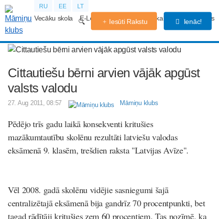
RU
EE
LT
Vecāku skola
E-Lekcijas
Grūtniecības kalendārs
Forums
Iesūti Rakstu
Ienāc!
Cittautiešu bērni arvien vājāk apgūst
valsts valodu
27. Aug 2011, 08:57
Māmiņu klubs
Pēdējo trīs gadu laikā konsekventi kritušies
mazākumtautību skolēnu rezultāti latviešu valodas
eksāmenā 9. klasēm, trešdien raksta "Latvijas Avīze".
Vēl 2008. gadā skolēnu vidējie sasniegumi šajā
centralizētajā eksāmenā bija gandrīz 70 procentpunkti, bet
tagad rādītāji kritušies zem 60 procentiem. Tas nozīmē, ka