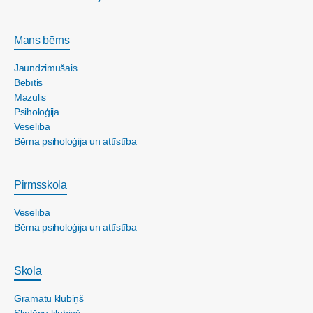
Mans bērns
Jaundzimušais
Bēbītis
Mazulis
Psiholoģija
Veselība
Bērna psiholoģija un attīstība
Pirmsskola
Veselība
Bērna psiholoģija un attīstība
Skola
Grāmatu klubiņš