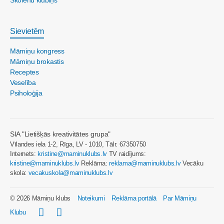
Skolēnu klubiņš
Sievietēm
Māmiņu kongress
Māmiņu brokastis
Receptes
Veselība
Psiholoģija
SIA "Lietišķās kreativitātes grupa"
Vīlandes iela 1-2, Rīga, LV - 1010, Tālr. 67350750
Internets:
kristine@maminuklubs.lv
TV raidījums:
kristine@maminuklubs.lv
Reklāma:
reklama@maminuklubs.lv
Vecāku
skola:
vecakuskola@maminuklubs.lv
© 2026 Māmiņu klubs
Noteikumi
Reklāma portālā
Par Māmiņu
Klubu