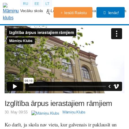
RU
EE
LT
Vecāku skola
E-Lekcijas
Grūtniecības kalendārs
Forums
Iesūti Rakstu
Ienāc!
Izglītība ārpus ierastajiem rāmjiem
30. May 09:55
Māmiņu.Klubs
Ko darīt, ja skola nav vieta, kur galvenais ir paklausīt un