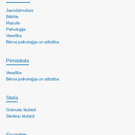
Jaundzimušais
Bēbītis
Mazulis
Psiholoģija
Veselība
Bērna psiholoģija un attīstība
Pirmsskola
Veselība
Bērna psiholoģija un attīstība
Skola
Grāmatu klubiņš
Skolēnu klubiņš
Sievietēm