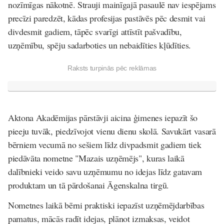
nozīmīgas nākotnē. Strauji mainīgajā pasaulē nav iespējams
precīzi paredzēt, kādas profesijas pastāvēs pēc desmit vai
divdesmit gadiem, tāpēc svarīgi attīstīt pašvadību,
uzņēmību, spēju sadarboties un nebaidīties kļūdīties.
Raksts turpinās pēc reklāmas
Aktona Akadēmijas pārstāvji aicina ģimenes iepazīt šo
pieeju tuvāk, piedzīvojot vienu dienu skolā. Savukārt vasarā
bērniem vecumā no sešiem līdz divpadsmit gadiem tiek
piedāvāta nometne "Mazais uzņēmējs", kuras laikā
dalībnieki veido savu uzņēmumu no idejas līdz gatavam
produktam un tā pārdošanai Āgenskalna tirgū.
Nometnes laikā bērni praktiski iepazīst uzņēmējdarbības
pamatus, mācās radīt idejas, plānot izmaksas, veidot