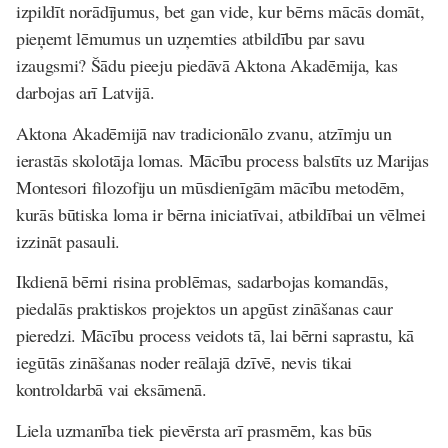
izpildīt norādījumus, bet gan vide, kur bērns mācās domāt,
pieņemt lēmumus un uzņemties atbildību par savu
izaugsmi? Šādu pieeju piedāvā Aktona Akadēmija, kas
darbojas arī Latvijā.
Aktona Akadēmijā nav tradicionālo zvanu, atzīmju un
ierastās skolotāja lomas. Mācību process balstīts uz Marijas
Montesori filozofiju un mūsdienīgām mācību metodēm,
kurās būtiska loma ir bērna iniciatīvai, atbildībai un vēlmei
izzināt pasauli.
Ikdienā bērni risina problēmas, sadarbojas komandās,
piedalās praktiskos projektos un apgūst zināšanas caur
pieredzi. Mācību process veidots tā, lai bērni saprastu, kā
iegūtās zināšanas noder reālajā dzīvē, nevis tikai
kontroldarbā vai eksāmenā.
Liela uzmanība tiek pievērsta arī prasmēm, kas būs