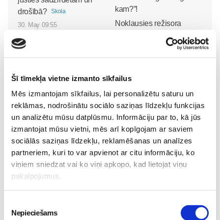
drošībā?
Skola
Noklausies režisora
30. May 09:55
Edmunda Jansona
animācijas filmas
“Laimīgie” tituldziesmu
“Nekad nav garlaicīgi
Šī tīmekļa vietne izmanto sīkfailus
kam?”!
Skola
Mēs izmantojam sīkfailus, lai personalizētu saturu un
26. May 18:12
reklāmas, nodrošinātu sociālo saziņas līdzekļu funkcijas
un analizētu mūsu datplūsmu. Informāciju par to, kā jūs
izmantojat mūsu vietni, mēs arī kopīgojam ar saviem
sociālās saziņas līdzekļu, reklamēšanas un analīzes
partneriem, kuri to var apvienot ar citu informāciju, ko
Piesakies mūzikas
viņiem sniedzat vai ko viņi apkopo, kad lietojat viņu
digitālo tehnoloģiju
pakalpojumus.
nometnei bērniem
Skola
22. May 11:51
Piekrišanas
Nepieciešams
izvēle