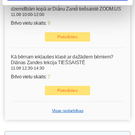
Emocionālā un psiholoģiskā sagatavošanās
dzemdībām kopā ar Diānu Zandi tiešsaistē ZOOM.US
11.08 10:00-12:00
Brīvo vietu skaits:
9
Pieteikties
Kā bērnam iekļauties klasē ar dažādiem bērniem?
Diānas Zandes lekcija TIEŠSAISTĒ
11.08 12:30-14:30
Brīvo vietu skaits:
7
Pieteikties
Visas nodarbības