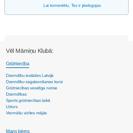
Lai komentētu, Tev ir jāielogojas
Vēl Māmiņu Klubā:
Grūtniecība
Dzemdību iestādes Latvijā
Dzemdību sagatavošanas kursi
Grūtniecības veselīga norise
Dzemdības
Sports grūtniecības laikā
Uzturs
Vecmāšu vizītes mājās
Mans bērns