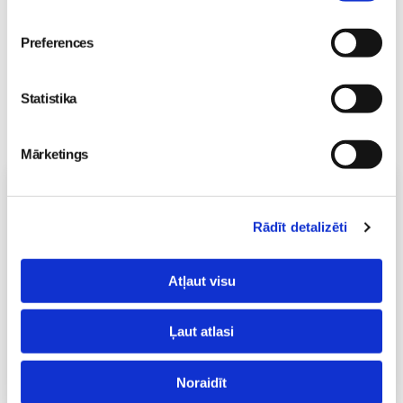
Preferences
Statistika
Mārketings
Vecāku skola
Grūtnieču masāža, pēcdzemdību masāža, ķermeņa
Rādīt detalizēti
masāža Māmiņu klubā pie masāžas speciālistes Olgas
Gerasimenko
Ķermeņa masāža
Atļaut visu
10.08 11:30-15:30
Izpārdots
Ļaut atlasi
Nodarbības citā laikā
Noraidīt