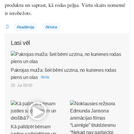
produktu un saprast, kā rodas peļņa. Vietu skaits nometnē
ir ierobežots.
Akadēmija
Aktona
Lasi vēl
Pakrojas muiža: šeit bērni uzzina, no kurienes rodas
piens un olas
Skola
20. Jul 00:00
Kā palīdzēt bērnam
justies sadzirdētam un