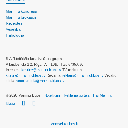
Māmiņu kongress
Māmiņu brokastis
Receptes
Veselība
Psiholoģija
SIA "Lietišķās kreativitātes grupa"
Vīlandes iela 1-2, Rīga, LV - 1010, Tālr. 67350750
Internets:
kristine@maminuklubs.lv
TV raidījums:
kristine@maminuklubs.lv
Reklāma:
reklama@maminuklubs.lv
Vecāku
skola:
vecakuskola@maminuklubs.lv
© 2026 Māmiņu klubs
Noteikumi
Reklāma portālā
Par Māmiņu
Klubu
Mamyciuklubas.lt