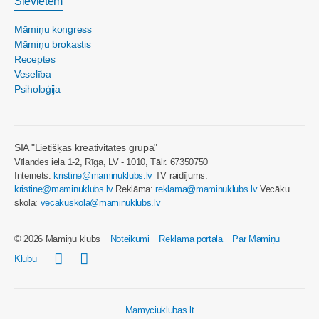
Sievietēm
Māmiņu kongress
Māmiņu brokastis
Receptes
Veselība
Psiholoģija
SIA "Lietišķās kreativitātes grupa"
Vīlandes iela 1-2, Rīga, LV - 1010, Tālr. 67350750
Internets:
kristine@maminuklubs.lv
TV raidījums:
kristine@maminuklubs.lv
Reklāma:
reklama@maminuklubs.lv
Vecāku
skola:
vecakuskola@maminuklubs.lv
© 2026 Māmiņu klubs
Noteikumi
Reklāma portālā
Par Māmiņu
Klubu
Mamyciuklubas.lt