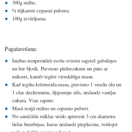
300g miltu;
½ tējkarote cepamā pulvera;
100g ievārījuma.
Pagatavošana:
Istabas temperatūrā esošu sviestu sagriež gabaliņos
un ber bļodā. Pievieno pūdercukuru un puto ar
mikseri, kamēr iegūst viendabīgu masu.
Kad iegūta krēmveida masa, pievieno 1 veselu olu un
1 olas dzeltenumu, šķipsniņu sāls, nedaudz vaniļas
cukura. Visu saputo.
Masā iesijā miltus un cepamo pulveri.
No samīcītās mīklas veido aptuveni 3 cm diametra
lielas bumbiņas, kuras nedaudz pieplacina, veidojot