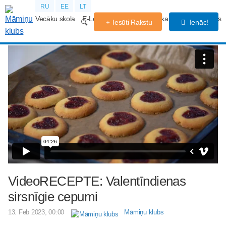
RU
EE
LT
Vecāku skola
E-Lekcijas
Grūtniecības kalendārs
Forums
Iesūti Rakstu
Ienāc!
VideoRECEPTE: Valentīndienas
sirsnīgie cepumi
13. Feb 2023, 00:00
Māmiņu klubs