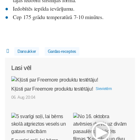
tajās iedobīti sirsniņas formā.
Iedobītēs iepilda ievārījumu.
Cep 175 grādu temperatūrā 7-10 minūtes.
Dansukker
Gardas-receptes
Lasi vēl
Kļūsti par Freemore produktu testētāju!
Sievietēm
06. Aug 20:04