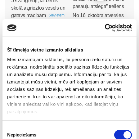
5 svarīgi soļi, lai bērns
skolā atgrieztos vesels un
gatavs mācībām
No 16. oktobra atvērsies
Sievietēm
durvis uz divām
06. Aug 10:24
pasaulēm: publicēts
filmas “Kristofers un divu
pasauļu atslēga” treileris
Šī tīmekļa vietne izmanto sīkfailus
Sievietēm
Mēs izmantojam sīkfailus, lai personalizētu saturu un
05. Aug 12:00
reklāmas, nodrošinātu sociālo saziņas līdzekļu funkcijas
un analizētu mūsu datplūsmu. Informāciju par to, kā jūs
izmantojat mūsu vietni, mēs arī kopīgojam ar saviem
sociālās saziņas līdzekļu, reklamēšanas un analīzes
partneriem, kuri to var apvienot ar citu informāciju, ko
Sākam jauno Māmiņu
viņiem sniedzat vai ko viņi apkopo, kad lietojat viņu
Brokastu sezonu 9.
pakalpojumus.
septembrī!
Sievietēm
03. Aug 16:09
Piekrišanas
Nepieciešams
izvēle