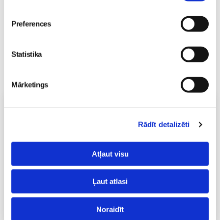
Preferences
Statistika
Mārketings
Vecāku skola
Grūtnieču masāža, pēcdzemdību masāža, ķermeņa
Rādīt detalizēti
masāža Māmiņu klubā pie masāžas speciālistes Olgas
Gerasimenko
Ķermeņa masāža
Atļaut visu
10.08 11:30-15:30
Brīvo vietu skaits:
2
Ļaut atlasi
Pieteikties
Noraidīt