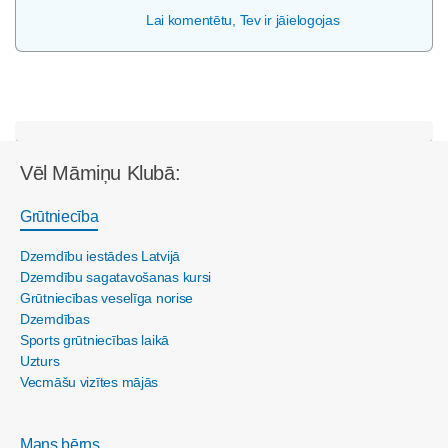
Lai komentētu, Tev ir jāielogojas
Vēl Māmiņu Klubā:
Grūtniecība
Dzemdību iestādes Latvijā
Dzemdību sagatavošanas kursi
Grūtniecības veselīga norise
Dzemdības
Sports grūtniecības laikā
Uzturs
Vecmāšu vizītes mājās
Mans bērns