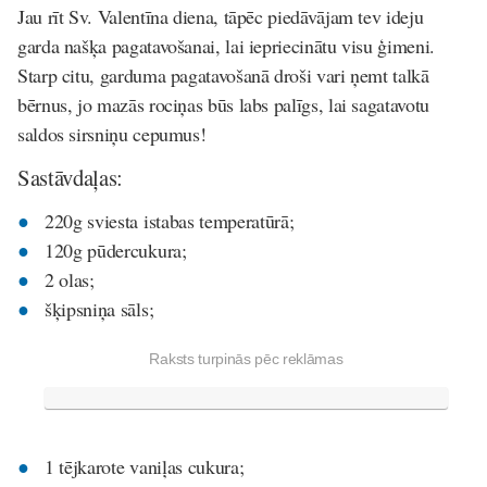
Jau rīt Sv. Valentīna diena, tāpēc piedāvājam tev ideju
garda našķa pagatavošanai, lai iepriecinātu visu ģimeni.
Starp citu, garduma pagatavošanā droši vari ņemt talkā
bērnus, jo mazās rociņas būs labs palīgs, lai sagatavotu
saldos sirsniņu cepumus!
Sastāvdaļas:
220g sviesta istabas temperatūrā;
120g pūdercukura;
2 olas;
šķipsniņa sāls;
Raksts turpinās pēc reklāmas
1 tējkarote vaniļas cukura;