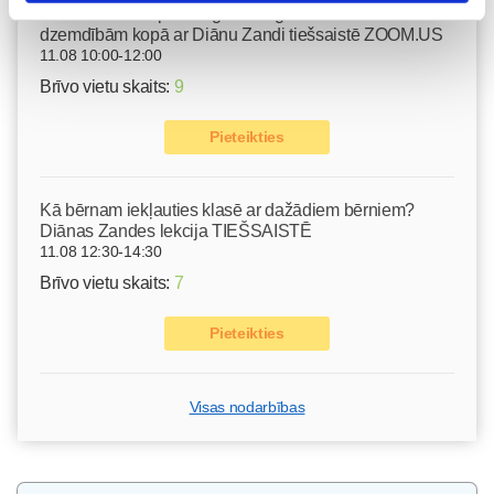
Emocionālā un psiholoģiskā sagatavošanās
dzemdībām kopā ar Diānu Zandi tiešsaistē ZOOM.US
11.08 10:00-12:00
Brīvo vietu skaits:
9
Pieteikties
Kā bērnam iekļauties klasē ar dažādiem bērniem?
Diānas Zandes lekcija TIEŠSAISTĒ
11.08 12:30-14:30
Brīvo vietu skaits:
7
Pieteikties
Visas nodarbības