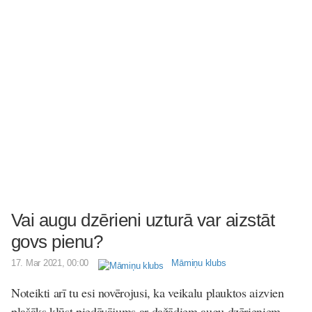
Vai augu dzērieni uzturā var aizstāt
govs pienu?
17. Mar 2021, 00:00
Māmiņu klubs
Noteikti arī tu esi novērojusi, ka veikalu plauktos aizvien
plašāks kļūst piedāvājums ar dažādiem augu dzērieniem.