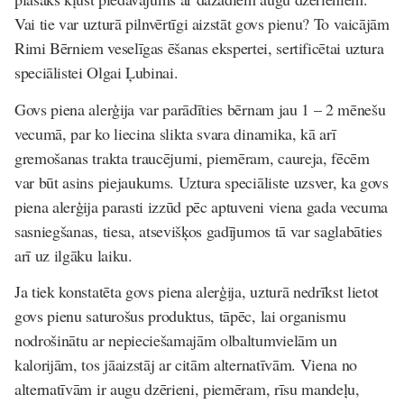
Vai tie var uzturā pilnvērtīgi aizstāt govs pienu? To vaicājām
Rimi Bērniem veselīgas ēšanas ekspertei, sertificētai uztura
speciālistei Olgai Ļubinai.
Govs piena alerģija var parādīties bērnam jau 1 – 2 mēnešu
vecumā, par ko liecina slikta svara dinamika, kā arī
gremošanas trakta traucējumi, piemēram, caureja, fēcēm
var būt asins piejaukums. Uztura speciāliste uzsver, ka govs
piena alerģija parasti izzūd pēc aptuveni viena gada vecuma
sasniegšanas, tiesa, atsevišķos gadījumos tā var saglabāties
arī uz ilgāku laiku.
Ja tiek konstatēta govs piena alerģija, uzturā nedrīkst lietot
govs pienu saturošus produktus, tāpēc, lai organismu
nodrošinātu ar nepieciešamajām olbaltumvielām un
kalorijām, tos jāaizstāj ar citām alternatīvām. Viena no
alternatīvām ir augu dzērieni, piemēram, rīsu mandeļu,