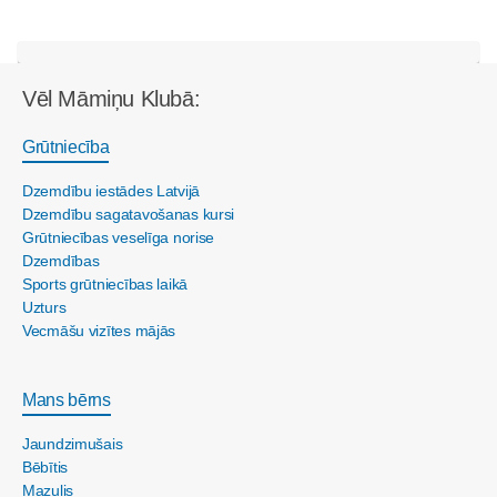
Vēl Māmiņu Klubā:
Grūtniecība
Dzemdību iestādes Latvijā
Dzemdību sagatavošanas kursi
Grūtniecības veselīga norise
Dzemdības
Sports grūtniecības laikā
Uzturs
Vecmāšu vizītes mājās
Mans bērns
Jaundzimušais
Bēbītis
Mazulis