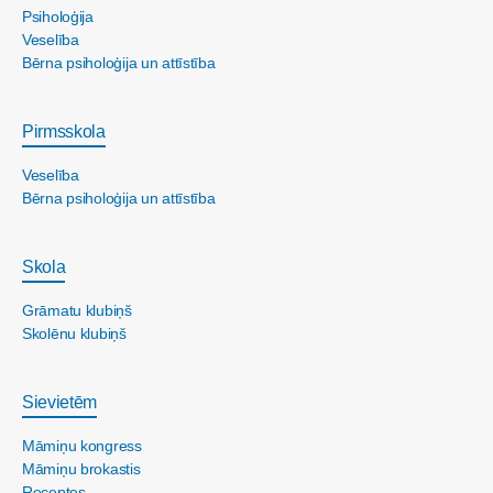
Psiholoģija
Veselība
Bērna psiholoģija un attīstība
Pirmsskola
Veselība
Bērna psiholoģija un attīstība
Skola
Grāmatu klubiņš
Skolēnu klubiņš
Sievietēm
Māmiņu kongress
Māmiņu brokastis
Receptes