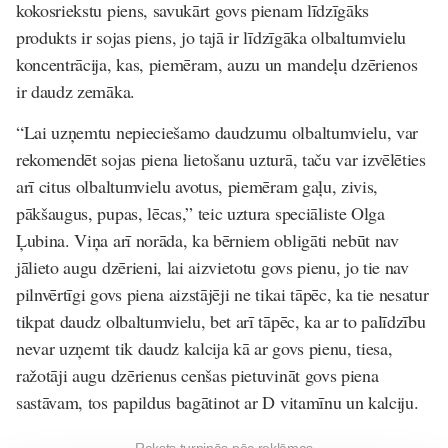
kokosriekstu piens, savukārt govs pienam līdzīgāks
produkts ir sojas piens, jo tajā ir līdzīgāka olbaltumvielu
koncentrācija, kas, piemēram, auzu un mandeļu dzērienos
ir daudz zemāka.
“Lai uzņemtu nepieciešamo daudzumu olbaltumvielu, var
rekomendēt sojas piena lietošanu uzturā, taču var izvēlēties
arī citus olbaltumvielu avotus, piemēram gaļu, zivis,
pākšaugus, pupas, lēcas,” teic uztura speciāliste Olga
Ļubina. Viņa arī norāda, ka bērniem obligāti nebūt nav
jālieto augu dzērieni, lai aizvietotu govs pienu, jo tie nav
pilnvērtīgi govs piena aizstājēji ne tikai tāpēc, ka tie nesatur
tikpat daudz olbaltumvielu, bet arī tāpēc, ka ar to palīdzību
nevar uzņemt tik daudz kalcija kā ar govs pienu, tiesa,
ražotāji augu dzērienus cenšas pietuvināt govs piena
sastāvam, tos papildus bagātinot ar D vitamīnu un kalciju.
Raksts turpinās pēc reklāmas