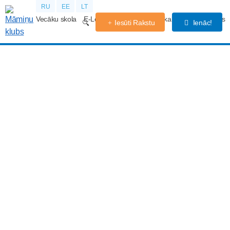
RU
EE
LT
Vecāku skola
E-Lekcijas
Grūtniecības kalendārs
Forums
Iesūti Rakstu
Ienāc!