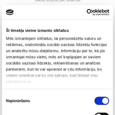
RIMI
Rimi-Bērniem
Uzturs
Šī tīmekļa vietne izmanto sīkfailus
Lasi vēl
Mēs izmantojam sīkfailus, lai personalizētu saturu un
reklāmas, nodrošinātu sociālo saziņas līdzekļu funkcijas
un analizētu mūsu datplūsmu. Informāciju par to, kā jūs
Kļūsti par Freemore produktu testētāju!
Sievietēm
izmantojat mūsu vietni, mēs arī kopīgojam ar saviem
sociālās saziņas līdzekļu, reklamēšanas un analīzes
06. Aug 20:04
partneriem, kuri to var apvienot ar citu informāciju, ko
viņiem sniedzat vai ko viņi apkopo, kad lietojat viņu
pakalpojumus.
Piekrišanas
5 svarīgi soļi, lai bērns
Nepieciešams
izvēle
skolā atgrieztos vesels un
gatavs mācībām
No 16. oktobra atvērsies
Sievietēm