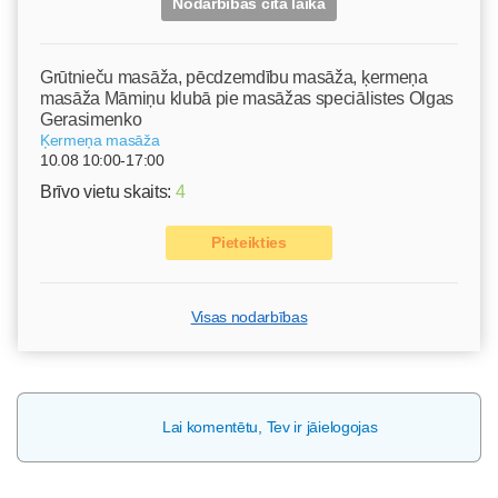
Nodarbības citā laikā
Grūtnieču masāža, pēcdzemdību masāža, ķermeņa
masāža Māmiņu klubā pie masāžas speciālistes Olgas
Gerasimenko
Ķermeņa masāža
10.08 10:00-17:00
Brīvo vietu skaits:
4
Pieteikties
Visas nodarbības
Lai komentētu, Tev ir jāielogojas