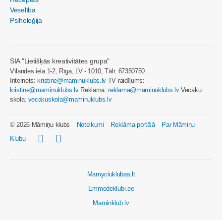
Veselība
Psiholoģija
SIA "Lietišķās kreativitātes grupa"
Vīlandes iela 1-2, Rīga, LV - 1010, Tālr. 67350750
Internets:
kristine@maminuklubs.lv
TV raidījums:
kristine@maminuklubs.lv
Reklāma:
reklama@maminuklubs.lv
Vecāku
skola:
vecakuskola@maminuklubs.lv
© 2026 Māmiņu klubs
Noteikumi
Reklāma portālā
Par Māmiņu
Klubu
Mamyciuklubas.lt
Emmedeklubi.ee
Maminklub.lv