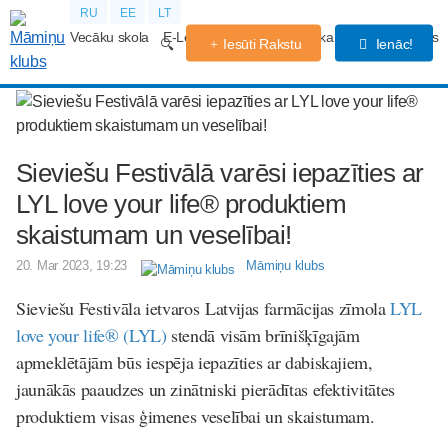
RU
EE
LT
Vecāku skola
E-Lekcijas
Grūtniecības kalendārs
Forums
Iesūti Rakstu
Ienāc!
Sieviešu Festivālā varēsi iepazīties ar
LYL love your life® produktiem
skaistumam un veselībai!
20. Mar 2023, 19:23
Māmiņu klubs
Sieviešu Festivāla ietvaros Latvijas farmācijas zīmola
LYL
love your life® (LYL)
stendā visām brīnišķīgajām
apmeklētājām būs iespēja iepazīties ar dabiskajiem,
jaunākās paaudzes un zinātniski pierādītas efektivitātes
produktiem visas ģimenes veselībai un skaistumam.