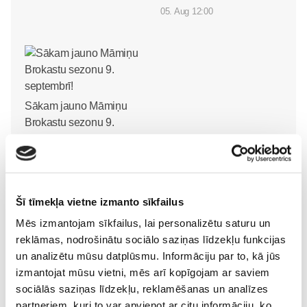
05. Aug 12:00
Sākam jauno Māmiņu
Brokastu sezonu 9.
septembrī!
Sievietēm
03. Aug 16:09
Šī tīmekļa vietne izmanto sīkfailus
Mēs izmantojam sīkfailus, lai personalizētu saturu un
reklāmas, nodrošinātu sociālo saziņas līdzekļu funkcijas
un analizētu mūsu datplūsmu. Informāciju par to, kā jūs
izmantojat mūsu vietni, mēs arī kopīgojam ar saviem
sociālās saziņas līdzekļu, reklamēšanas un analīzes
partneriem, kuri to var apvienot ar citu informāciju, ko