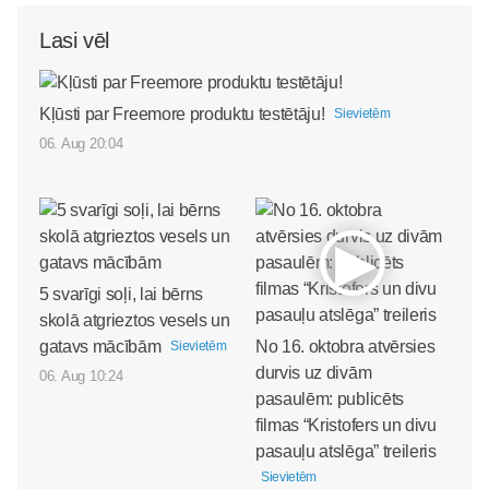
Lasi vēl
Kļūsti par Freemore produktu testētāju!
Sievietēm
06. Aug 20:04
5 svarīgi soļi, lai bērns
skolā atgrieztos vesels un
gatavs mācībām
No 16. oktobra atvērsies
Sievietēm
durvis uz divām
06. Aug 10:24
pasaulēm: publicēts
filmas “Kristofers un divu
pasauļu atslēga” treileris
Sievietēm