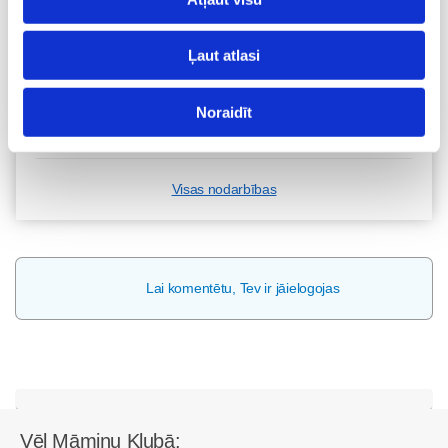
Kā bērnam iekļauties klasē ar dažādiem bērniem?
Diānas Zandes lekcija TIEŠSAISTĒ
11.08 12:30-14:30
Ļaut atlasi
Brīvo vietu skaits:
7
Noraidīt
Pieteikties
Visas nodarbības
Lai komentētu, Tev ir jāielogojas
Vēl Māmiņu Klubā: