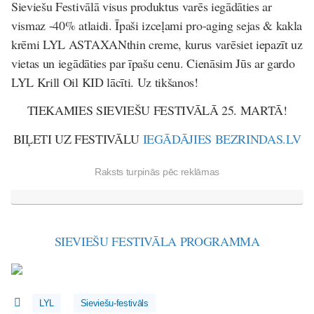
Sieviešu Festivālā visus produktus varēs iegādāties ar
vismaz -40% atlaidi. Īpaši izceļami pro-aging sejas & kakla
krēmi LYL ASTAXANthin creme, kurus varēsiet iepazīt uz
vietas un iegādāties par īpašu cenu. Cienāsim Jūs ar gardo
LYL Krill Oil KID lācīti. Uz tikšanos!
TIEKAMIES SIEVIEŠU FESTIVĀLĀ 25. MARTĀ!
BIĻETI UZ FESTIVĀLU
IEGĀDĀJIES BEZRINDAS.LV
Raksts turpinās pēc reklāmas
SIEVIEŠU FESTIVĀLA PROGRAMMA
LYL
Sieviešu-festivāls