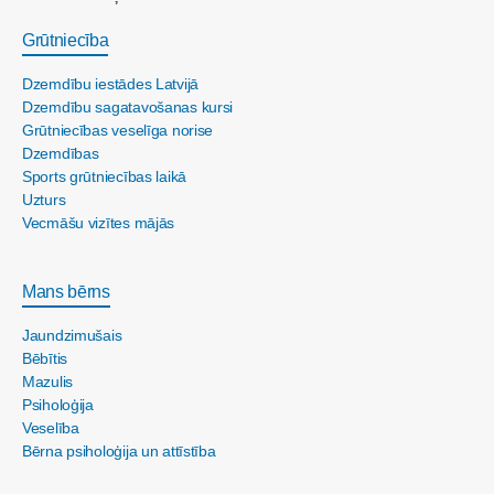
Grūtniecība
Dzemdību iestādes Latvijā
Dzemdību sagatavošanas kursi
Grūtniecības veselīga norise
Dzemdības
Sports grūtniecības laikā
Uzturs
Vecmāšu vizītes mājās
Mans bērns
Jaundzimušais
Bēbītis
Mazulis
Psiholoģija
Veselība
Bērna psiholoģija un attīstība