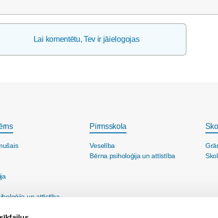
Lai komentētu, Tev ir jāielogojas
ērns
Pirmsskola
Sko
mušais
Veselība
Grā
Bērna psiholoģija un attīstība
Skol
ija
holoģija un attīstība
sīkfailus