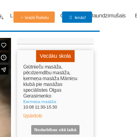
s
Labdarības fonds
Gaidības
Jaundzimušais
Iesūti Rakstu
Ienāc!
Vecāku skola
Grūtnieču masāža,
pēcdzemdību masāža,
ķermeņa masāža Māmiņu
klubā pie masāžas
speciālistes Olgas
Gerasimenko
Ķermeņa masāža
10.08 11:30-15:30
Izpārdots
Nodarbības citā laikā