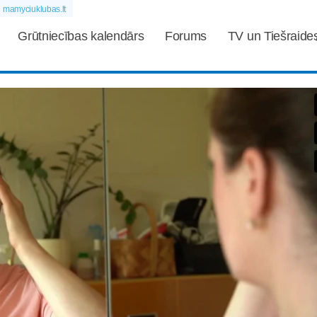
mamyciuklubas.lt
Grūtniecības kalendārs
Forums
TV un Tiešraide