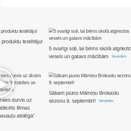
 produktu testētāju!
5 svarīgi soļi, lai bērns skolā atgriezt
vesels un gatavs mācībām
Sievietēm
Sākam jauno Māmiņu Brokastu
rsies durvis uz
sezonu 9. septembrī!
Sievietēm
licēts filmas
pasauļu atslēga”