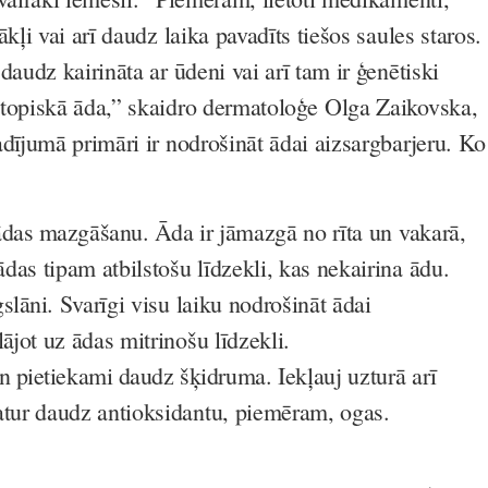
ākļi vai arī daudz laika pavadīts tiešos saules staros.
daudz kairināta ar ūdeni vai arī tam ir ģenētiski
topiskā āda,” skaidro dermatoloģe Olga Zaikovska,
adījumā primāri ir nodrošināt ādai aizsargbarjeru. Ko
 ādas mazgāšanu
. Āda ir jāmazgā no rīta un vakarā,
 ādas tipam atbilstošu līdzekli, kas nekairina ādu.
gslāni
. Svarīgi visu laiku nodrošināt ādai
lājot uz ādas mitrinošu līdzekli.
un pietiekami daudz šķidruma
. Iekļauj uzturā arī
atur daudz antioksidantu, piemēram, ogas.