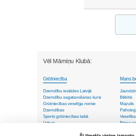
Vēl Māmiņu Klubā:
Grūtniecība
Mans b
Dzemdību iestādes Latvijā
Jaundzi
Dzemdību sagatavošanas kursi
Bēbītis
Grūtniecības veselīga norise
Mazulis
Dzemdības
Psiholoģ
Sports grūtniecības laikā
Veselība
Uzturs
Bērna psi
Vecmāšu vizītes mājās
Šī tīmekļa vietne izmanto 