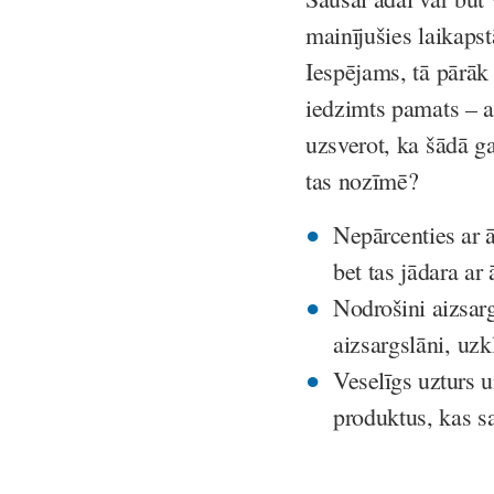
mainījušies laikapst
Iespējams, tā pārāk 
iedzimts pamats – a
uzsverot, ka šādā g
tas nozīmē?
Nepārcenties ar
bet tas jādara ar
Nodrošini aizsar
aizsargslāni, uzk
Veselīgs uzturs 
produktus, kas s