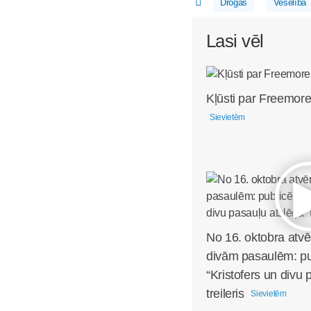
Drogas
Veselība
Lasi vēl
Kļūsti par Freemore
Sievietēm
No 16. oktobra atvē
divām pasaulēm: pub
“Kristofers un divu 
treileris
Sievietēm