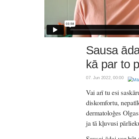
Sausa āda?
kā par to 
07. Jun 2022, 00:00
Vai arī tu esi saskār
diskomfortu, nepatī
dermatoloģes Olgas 
ja tā kļuvusi pārliek
Sausai ādai var būt