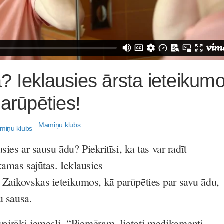
 Ieklausies ārsta ieteikumo
parūpēties!
Māmiņu klubs
usies ar sausu ādu? Piekritīsi, ka tas var radīt
kamas sajūtas. Ieklausies
Zaikovskas ieteikumos, kā parūpēties par savu ādu,
u sausa.
 vairāki iemesli. “Piemēram, lietoti medikamenti,