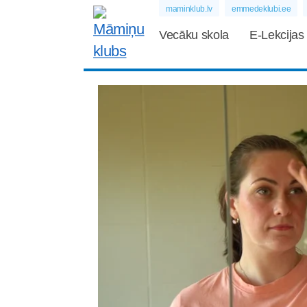
maminklub.lv
emmedeklubi.ee
Vecāku skola
E-Lekcijas