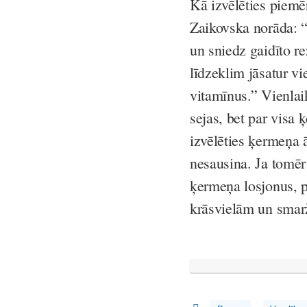
Kā izvēlēties piemē
Zaikovska norāda: “J
un sniedz gaidīto re
līdzeklim jāsatur v
vitamīnus.” Vienlaik
sejas, bet par vis
izvēlēties ķermeņa 
nesausina. Ja tomēr 
ķermeņa losjonus, 
krāsvielām un smar