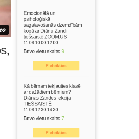
Emocionālā un
psiholoģiskā
sagatavošanās dzemdībām
kopā ar Diānu Zandi
tiešsaistē ZOOM.US
11.08 10:00-12:00
s,
Brīvo vietu skaits:
9
Pieteikties
Kā bērnam iekļauties klasē
ar dažādiem bērniem?
Diānas Zandes lekcija
TIEŠSAISTĒ
11.08 12:30-14:30
Brīvo vietu skaits:
7
Pieteikties