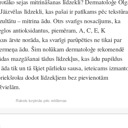
rotāko sejas mitrināšanas līdzekli? Dermatoloģe Olg
āizvēlas līdzekli, kas pašai ir patīkams pēc tekstūra
zultātu – mitrina ādu. Otrs svarīgs nosacījums, ka
ieglos antioksidantus, piemēram, A, C, E, K
us ārste norāda, ka svarīgi parūpēties ne tikai par
a ķermeņa ādu. Šim nolūkam dermatoloģe rekomendē
ādas mazgāšanai tādus līdzekļus, kas ādu papildus
āda tik un tā šķiet pārlieku sausa, ieteicams izmanto
priekšroku dodot līdzekļiem bez pievienotām
žvielām.
Raksts turpinās pēc reklāmas