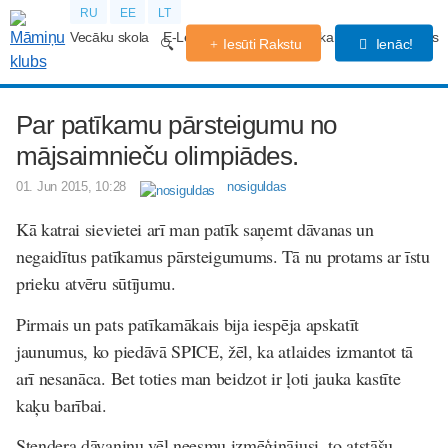
RU
EE
LT
Vecāku skola
E-Lekcijas
Grūtniecības kalendārs
Forums
Iesūti Rakstu
Ienāc!
Par patīkamu pārsteigumu no
mājsaimnieču olimpiādes.
01. Jun 2015, 10:28
nosiguldas
Kā katrai sievietei arī man patīk saņemt dāvanas un
negaidītus patīkamus pārsteigumums. Tā nu protams ar īstu
prieku atvēru sūtījumu.
Pirmais un pats patīkamākais bija iespēja apskatīt
jaunumus, ko piedāvā SPICE, žēl, ka atlaides izmantot tā
arī nesanāca. Bet toties man beidzot ir ļoti jauka kastīte
kaķu barībai.
Stendera dāvaniņu vēl neesmu izmēģinājusi ,to atstāšu