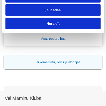
skaistumkopšanas speciālisti Ivetu Liberti
07.08 15:15-17:00
Ļaut atlasi
Izpārdots
Nodarbības citā laikā
Noraidīt
Visas nodarbības
Lai komentētu, Tev ir jāielogojas
Vēl Māmiņu Klubā: