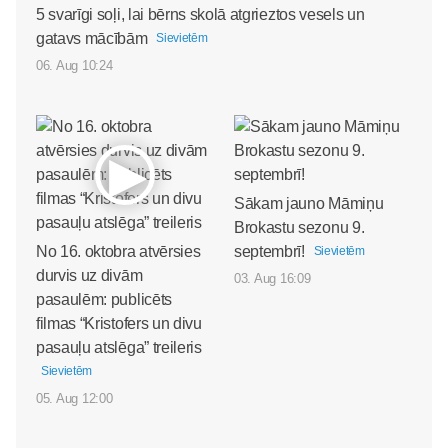
5 svarīgi soļi, lai bērns skolā atgrieztos vesels un
gatavs mācībām
Sievietēm
06. Aug 10:24
Sākam jauno Māmiņu
Brokastu sezonu 9.
No 16. oktobra atvērsies
septembrī!
Sievietēm
durvis uz divām
03. Aug 16:09
pasaulēm: publicēts
filmas “Kristofers un divu
pasauļu atslēga” treileris
Sievietēm
05. Aug 12:00