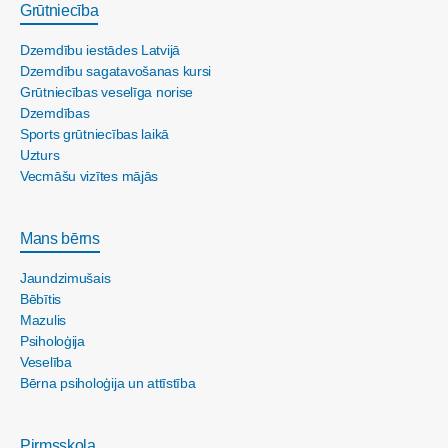
Grūtniecība
Dzemdību iestādes Latvijā
Dzemdību sagatavošanas kursi
Grūtniecības veselīga norise
Dzemdības
Sports grūtniecības laikā
Uzturs
Vecmāšu vizītes mājās
Mans bērns
Jaundzimušais
Bēbītis
Mazulis
Psiholoģija
Veselība
Bērna psiholoģija un attīstība
Pirmsskola