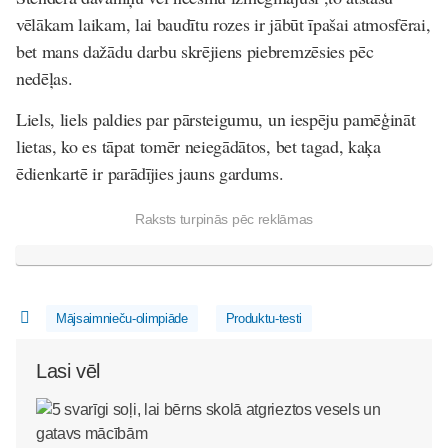
vēlākam laikam, lai baudītu rozes ir jābūt īpašai atmosfērai,
bet mans dažādu darbu skrējiens piebremzēsies pēc
nedēļas.
Liels, liels paldies par pārsteigumu, un iespēju pamēģināt
lietas, ko es tāpat tomēr neiegādātos, bet tagad, kaķa
ēdienkartē ir parādījies jauns gardums.
Raksts turpinās pēc reklāmas
Mājsaimnieču-olimpiāde
Produktu-testi
Lasi vēl