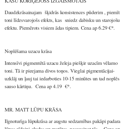
KĀSU KORIĢĒJOŠS IZGAISMOTĀJS
Daudzkrāsainajam šķidrās konsistences pūderim , piemīt
toni līdzsvarojošs efekts, kas sniedz dabisku un starojošu
efektu. Piemērots visiem ādas tipiem.
Cena ap 6.29 €*.
Noplēšama uzacu krāsa
Intensīvi pigmentētā uzacu želeja piešķir uzacīm vēlamo
toni. Tā ir pieejama divos toņos. Vieglai pigmentācijai-
uzklāj un ļauj tai iedarboties 10-15 minūtes un tad noplēs
sauso kārtiņu.
Cena ap 4.19 €*.
MR. MATT LŪPU KRĀSA
Ilgnoturīga lūpukrāsa ar augstu sedzamības pakāpi padara
lūpas zīdaini gludas un matētas, nesausinot tās.
Cena ap