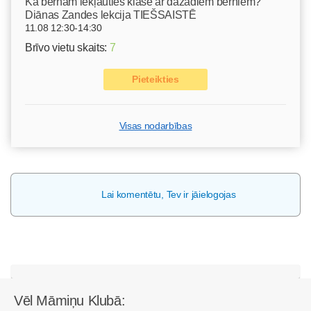
Kā bērnam iekļauties klasē ar dažādiem bērniem?
Diānas Zandes lekcija TIEŠSAISTĒ
11.08 12:30-14:30
Brīvo vietu skaits:
7
Pieteikties
Visas nodarbības
Lai komentētu, Tev ir jāielogojas
Vēl Māmiņu Klubā: