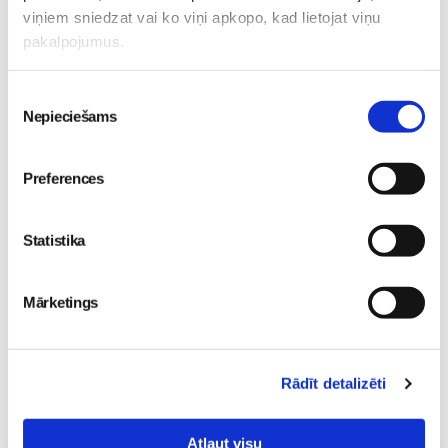
05. Aug 12:00
viņiem sniedzat vai ko viņi apkopo, kad lietojat viņu
pakalpojumus.
Piekrišanas
Nepieciešams
izvēle
Sākam jauno Māmiņu
Brokastu sezonu 9.
Preferences
septembrī!
Sievietēm
03. Aug 16:09
Statistika
Mārketings
Rādīt detalizēti
Atļaut visu