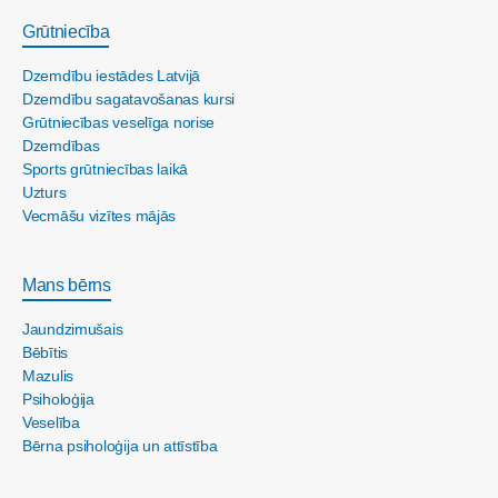
Grūtniecība
Dzemdību iestādes Latvijā
Dzemdību sagatavošanas kursi
Grūtniecības veselīga norise
Dzemdības
Sports grūtniecības laikā
Uzturs
Vecmāšu vizītes mājās
Mans bērns
Jaundzimušais
Bēbītis
Mazulis
Psiholoģija
Veselība
Bērna psiholoģija un attīstība