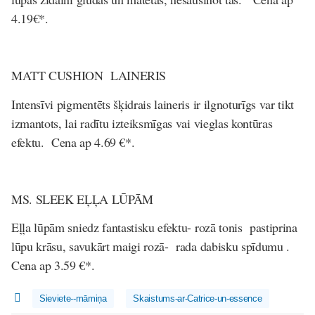
4.19€*.
MATT CUSHION LAINERIS
Intensīvi pigmentēts šķidrais laineris ir ilgnoturīgs var tikt
izmantots, lai radītu izteiksmīgas vai vieglas kontūras
efektu.
Cena ap 4.69 €*.
MS. SLEEK EĻĻA LŪPĀM
Eļļa lūpām sniedz fantastisku efektu- rozā tonis pastiprina
lūpu krāsu, savukārt maigi rozā- rada dabisku spīdumu .
Cena ap 3.59 €*.
Sieviete--māmiņa
Skaistums-ar-Catrice-un-essence