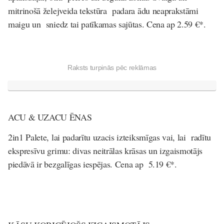
mitrinošā želejveida tekstūra padara ādu neaprakstāmi
maigu un sniedz tai patīkamas sajūtas.
Cena ap 2.59 €*.
Raksts turpinās pēc reklāmas
ACU & UZACU ĒNAS
2in1 Palete, lai padarītu uzacis izteiksmīgas vai, lai radītu
ekspresīvu grimu: divas neitrālas krāsas un izgaismotājs
piedāvā ir bezgalīgas iespējas.
Cena ap 5.19 €*.