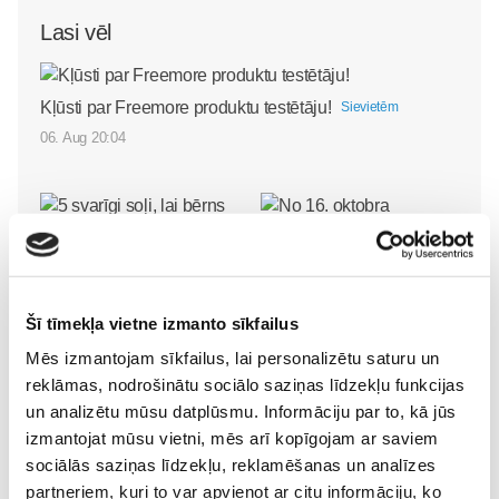
Lasi vēl
Kļūsti par Freemore produktu testētāju!
Sievietēm
06. Aug 20:04
5 svarīgi soļi, lai bērns
skolā atgrieztos vesels un
Šī tīmekļa vietne izmanto sīkfailus
gatavs mācībām
No 16. oktobra atvērsies
Sievietēm
Mēs izmantojam sīkfailus, lai personalizētu saturu un
durvis uz divām
06. Aug 10:24
reklāmas, nodrošinātu sociālo saziņas līdzekļu funkcijas
pasaulēm: publicēts
un analizētu mūsu datplūsmu. Informāciju par to, kā jūs
filmas “Kristofers un divu
izmantojat mūsu vietni, mēs arī kopīgojam ar saviem
pasauļu atslēga” treileris
sociālās saziņas līdzekļu, reklamēšanas un analīzes
Sievietēm
partneriem, kuri to var apvienot ar citu informāciju, ko