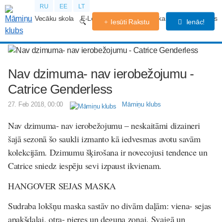
RU
EE
LT
Vecāku skola
E-Lekcijas
Grūtniecības kalendārs
Forums
Iesūti Rakstu
Ienāc!
Nav dzimuma- nav ierobežojumu -
Catrice Genderless
27. Feb 2018, 00:00
Māmiņu klubs
Nav dzimuma- nav ierobežojumu – neskaitāmi dizaineri
šajā sezonā šo saukli izmanto kā iedvesmas avotu savām
kolekcijām. Dzimumu šķirošana ir novecojusi tendence un
Catrice sniedz iespēju sevi izpaust ikvienam.
HANGOVER SEJAS MASKA
Sudraba lokšņu maska sastāv no divām daļām: viena- sejas
apakšdaļai, otra- pieres un deguna zonai. Svaigā un