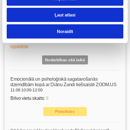
Vecāku skola
Ļaut atlasi
Grūtnieču masāža, pēcdzemdību masāža, ķermeņa
masāža Māmiņu klubā pie masāžas speciālistes Olgas
Gerasimenko
Noraidīt
Ķermeņa masāža
10.08 11:30-15:30
Izpārdots
Nodarbības citā laikā
Emocionālā un psiholoģiskā sagatavošanās
dzemdībām kopā ar Diānu Zandi tiešsaistē ZOOM.US
11.08 10:00-12:00
Brīvo vietu skaits:
9
Pieteikties