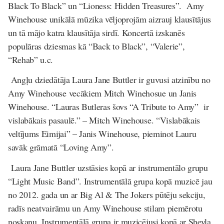
Black To Black” un “Lioness: Hidden Treasures”. Amy
Winehouse unikālā mūzika vēljoprojām aizrauj klausītājus
un tā mājo katra klausītāja sirdī. Koncertā izskanēs
populāras dziesmas kā “Back to Black”, “Valerie”,
“Rehab” u.c.
Angļu dziedātāja Laura Jane Buttler ir guvusi atzinību no
Amy Winehouse vecākiem Mitch Winehosue un Janis
Winehouse. “Lauras Butleras šovs “A Tribute to Amy” ir
vislabākais pasaulē.” – Mitch Winehouse. “Vislabākais
veltījums Eimijai” – Janis Winehouse, pieminot Lauru
savāk grāmatā “Loving Amy”.
Laura Jane Buttler uzstāsies kopā ar instrumentālo grupu
“Light Music Band”. Instrumentālā grupa kopā muzicē jau
no 2012. gada un ar Big Al & The Jokers pūtēju sekciju,
radīs neatvairāmu un Amy Winehouse stilam piemērotu
noskaņu. Instrumentālā grupa ir muzicējusi kopā ar Sheyla