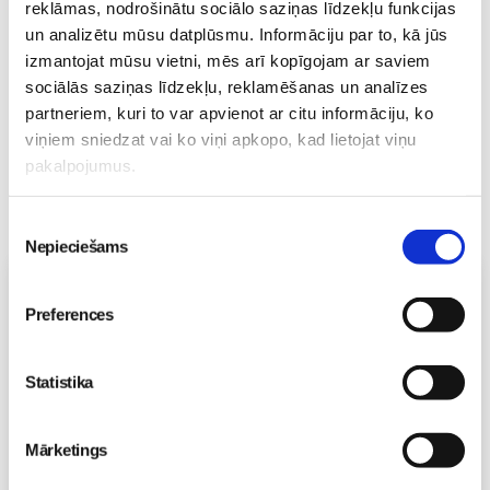
reklāmas, nodrošinātu sociālo saziņas līdzekļu funkcijas
03. Aug 16:09
un analizētu mūsu datplūsmu. Informāciju par to, kā jūs
izmantojat mūsu vietni, mēs arī kopīgojam ar saviem
sociālās saziņas līdzekļu, reklamēšanas un analīzes
partneriem, kuri to var apvienot ar citu informāciju, ko
viņiem sniedzat vai ko viņi apkopo, kad lietojat viņu
pakalpojumus.
Piekrišanas
Nepieciešams
izvēle
Vecāku skola
Preferences
Topošo un jauno māmiņu lutināšanas programma ar
skaistumkopšanas speciālisti Ivetu Liberti
07.08 15:15-17:00
Statistika
Izpārdots
Nodarbības citā laikā
Mārketings