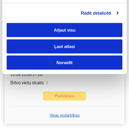
Vaksācija topošajām un jaunajām māmiņām
07.08 16:30-17:00
Rādīt detalizēti
Izpārdots
Atļaut visu
Nodarbības citā laikā
Ļaut atlasi
Grūtnieču masāža, pēcdzemdību masāža, ķermeņa
masāža Māmiņu klubā pie masāžas speciālistes Olgas
Noraidīt
Gerasimenko
Ķermeņa masāža
10.08 10:00-17:00
Brīvo vietu skaits:
4
Pieteikties
Visas nodarbības