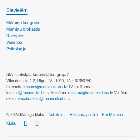
Sievietēm
Māmiņu kongress
Māmiņu brokastis
Receptes
Veselība
Psiholoģija
SIA "Lietišķās kreativitātes grupa"
Vīlandes iela 1-2, Rīga, LV - 1010, Tālr. 67350750
Internets:
kristine@maminuklubs.lv
TV raidījums:
kristine@maminuklubs.lv
Reklāma:
reklama@maminuklubs.lv
Vecāku
skola:
vecakuskola@maminuklubs.lv
© 2026 Māmiņu klubs
Noteikumi
Reklāma portālā
Par Māmiņu
Klubu