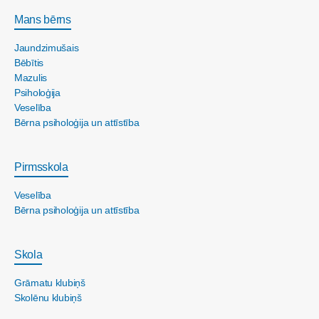
Mans bērns
Jaundzimušais
Bēbītis
Mazulis
Psiholoģija
Veselība
Bērna psiholoģija un attīstība
Pirmsskola
Veselība
Bērna psiholoģija un attīstība
Skola
Grāmatu klubiņš
Skolēnu klubiņš