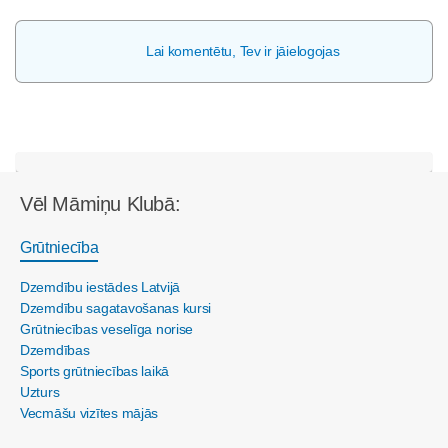
Lai komentētu, Tev ir jāielogojas
Vēl Māmiņu Klubā:
Grūtniecība
Dzemdību iestādes Latvijā
Dzemdību sagatavošanas kursi
Grūtniecības veselīga norise
Dzemdības
Sports grūtniecības laikā
Uzturs
Vecmāšu vizītes mājās