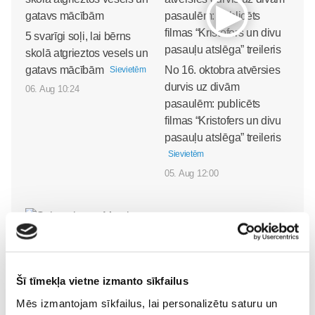
5 svarīgi soļi, lai bērns
skolā atgrieztos vesels un
gatavs mācībām
No 16. oktobra atvērsies
Sievietēm
durvis uz divām
06. Aug 10:24
pasaulēm: publicēts
filmas “Kristofers un divu
pasauļu atslēga” treileris
Sievietēm
05. Aug 12:00
Sākam jauno Māmiņu
Šī tīmekļa vietne izmanto sīkfailus
Brokastu sezonu 9.
Mēs izmantojam sīkfailus, lai personalizētu saturu un
septembrī!
Sievietēm