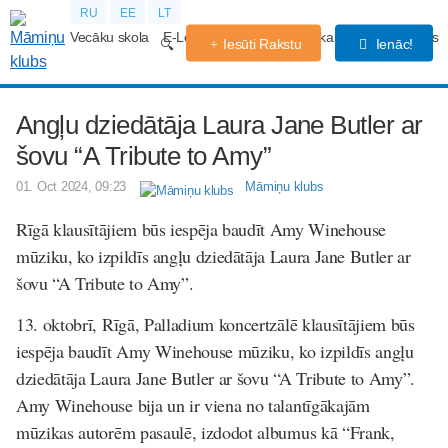
RU
EE
LT
Vecāku skola
E-Lekcijas
Grūtniecības kalendārs
Forums
Iesūti Rakstu
Ienāc!
Angļu dziedātāja Laura Jane Butler ar
šovu “A Tribute to Amy”
01. Oct 2024, 09:23
Māmiņu klubs
Rīgā klausītājiem būs iespēja baudīt Amy Winehouse
mūziku, ko izpildīs angļu dziedātāja Laura Jane Butler ar
šovu “A Tribute to Amy”.
13. oktobrī, Rīgā, Palladium koncertzālē klausītājiem būs
iespēja baudīt Amy Winehouse mūziku, ko izpildīs angļu
dziedātāja Laura Jane Butler ar šovu “A Tribute to Amy”.
Amy Winehouse bija un ir viena no talantīgākajām
mūzikas autorēm pasaulē, izdodot albumus kā “Frank,