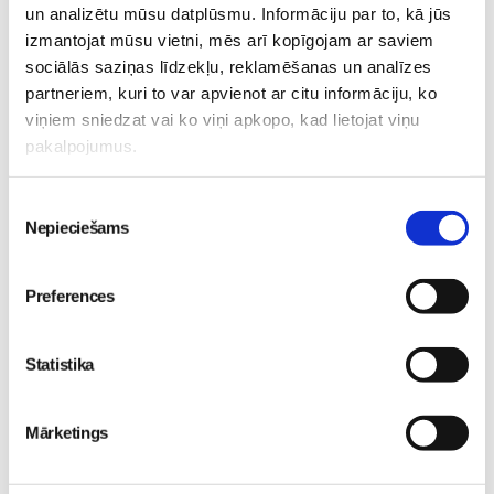
un analizētu mūsu datplūsmu. Informāciju par to, kā jūs
izmantojat mūsu vietni, mēs arī kopīgojam ar saviem
sociālās saziņas līdzekļu, reklamēšanas un analīzes
partneriem, kuri to var apvienot ar citu informāciju, ko
viņiem sniedzat vai ko viņi apkopo, kad lietojat viņu
pakalpojumus.
"Tas taču ir tikai
blenderis..." – 7 mīti par
Piekrišanas
Thermomix, kuriem es
Nepieciešams
izvēle
pati kādreiz ticēju
Sievietēm
Preferences
28. Jul 13:14
Statistika
Mārketings