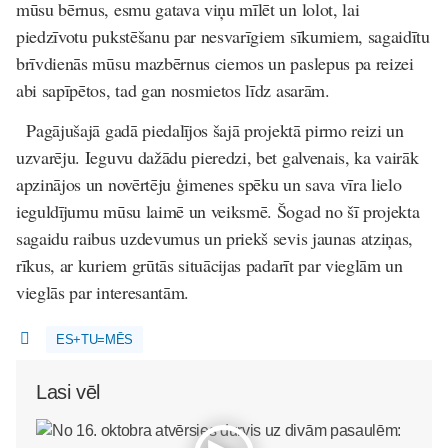
mūsu bērnus, esmu gatava viņu mīlēt un lolot, lai
piedzīvotu pukstēšanu par nesvarīgiem sīkumiem, sagaidītu
brīvdienās mūsu mazbērnus ciemos un paslepus pa reizei
abi sapīpētos, tad gan nosmietos līdz asarām.
Pagājušajā gadā piedalījos šajā projektā pirmo reizi un
uzvarēju. Ieguvu dažādu pieredzi, bet galvenais, ka vairāk
apzinājos un novērtēju ģimenes spēku un sava vīra lielo
ieguldījumu mūsu laimē un veiksmē. Šogad no šī projekta
sagaidu raibus uzdevumus un priekš sevis jaunas atziņas,
rīkus, ar kuriem grūtās situācijas padarīt par vieglām un
vieglās par interesantām.
ES+TU=MĒS
Lasi vēl