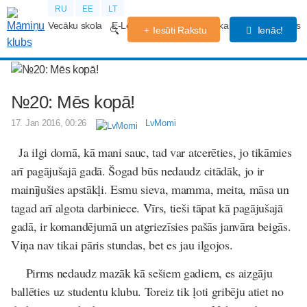
RU
EE
LT
Vecāku skola
E-Lekcijas
Grūtniecības kalendārs
Forums
Iesūti Rakstu
Ienāc!
№20: Mēs kopā!
17. Jan 2016, 00:26
LvMomi
Ja ilgi domā, kā mani sauc, tad var atcerēties, jo tikāmies
arī pagājušajā gadā. Šogad būs nedaudz citādāk, jo ir
mainījušies apstākļi. Esmu sieva, mamma, meita, māsa un
tagad arī algota darbiniece. Vīrs, tieši tāpat kā pagājušajā
gadā, ir komandējumā un atgriezīsies pašās janvāra beigās.
Viņa nav tikai pāris stundas, bet es jau ilgojos.
Pirms nedaudz mazāk kā sešiem gadiem, es aizgāju
ballēties uz studentu klubu. Toreiz tik ļoti gribēju atiet no