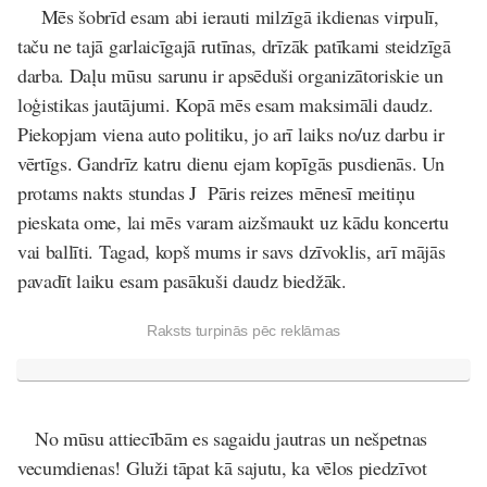
Mēs šobrīd esam abi ierauti milzīgā ikdienas virpulī,
taču ne tajā garlaicīgajā rutīnas, drīzāk patīkami steidzīgā
darba. Daļu mūsu sarunu ir apsēduši organizātoriskie un
loģistikas jautājumi. Kopā mēs esam maksimāli daudz.
Piekopjam viena auto politiku, jo arī laiks no/uz darbu ir
vērtīgs. Gandrīz katru dienu ejam kopīgās pusdienās. Un
protams nakts stundas J Pāris reizes mēnesī meitiņu
pieskata ome, lai mēs varam aizšmaukt uz kādu koncertu
vai ballīti. Tagad, kopš mums ir savs dzīvoklis, arī mājās
pavadīt laiku esam pasākuši daudz biedžāk.
Raksts turpinās pēc reklāmas
No mūsu attiecībām es sagaidu jautras un nešpetnas
vecumdienas! Gluži tāpat kā sajutu, ka vēlos piedzīvot