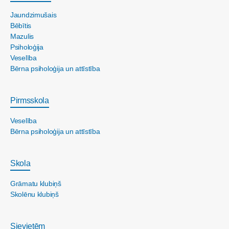
Jaundzimušais
Bēbītis
Mazulis
Psiholoģija
Veselība
Bērna psiholoģija un attīstība
Pirmsskola
Veselība
Bērna psiholoģija un attīstība
Skola
Grāmatu klubiņš
Skolēnu klubiņš
Sievietēm