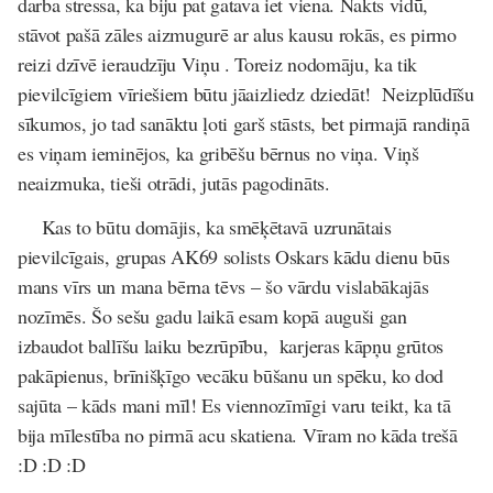
darba stressa, ka biju pat gatava iet viena. Nakts vidū,
stāvot pašā zāles aizmugurē ar alus kausu rokās, es pirmo
reizi dzīvē ieraudzīju Viņu . Toreiz nodomāju, ka tik
pievilcīgiem vīriešiem būtu jāaizliedz dziedāt! Neizplūdīšu
sīkumos, jo tad sanāktu ļoti garš stāsts, bet pirmajā randiņā
es viņam ieminējos, ka gribēšu bērnus no viņa. Viņš
neaizmuka, tieši otrādi, jutās pagodināts.
Kas to būtu domājis, ka smēķētavā uzrunātais
pievilcīgais, grupas AK69 solists Oskars kādu dienu būs
mans vīrs un mana bērna tēvs – šo vārdu vislabākajās
nozīmēs. Šo sešu gadu laikā esam kopā auguši gan
izbaudot ballīšu laiku bezrūpību, karjeras kāpņu grūtos
pakāpienus, brīnišķīgo vecāku būšanu un spēku, ko dod
sajūta – kāds mani mīl! Es viennozīmīgi varu teikt, ka tā
bija mīlestība no pirmā acu skatiena. Vīram no kāda trešā
:D :D :D