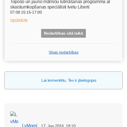
Topošo un jauno māmiņu lutināšanas programma ar
skaistumkopšanas speciālisti Ivetu Liberti
07.08 15:15-17:00
Izpārdots
Nodarbības citā laikā
Visas nodarbības
Lai komentētu, Tev ir jāielogojas
LvMomi
17. Jan 2016, 18:10