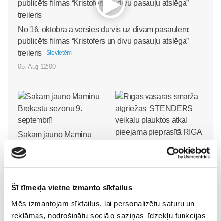
No 16. oktobra atvērsies durvis uz divām pasaulēm:
publicēts filmas “Kristofers un divu pasauļu atslēga”
treileris
Sievietēm
05. Aug 12:00
Sākam jauno Māmiņu
Brokastu sezonu 9.
septembrī!
Rīgas vasaras smarža
Sievietēm
atgriežas: STENDERS
03. Aug 16:09
veikalu plauktos atkal
Šī tīmekļa vietne izmanto sīkfailus
pieejama pieprasītā RĪGA
Mēs izmantojam sīkfailus, lai personalizētu saturu un
kolekcija
Sievietēm
reklāmas, nodrošinātu sociālo saziņas līdzekļu funkcijas
31. Jul 09:45