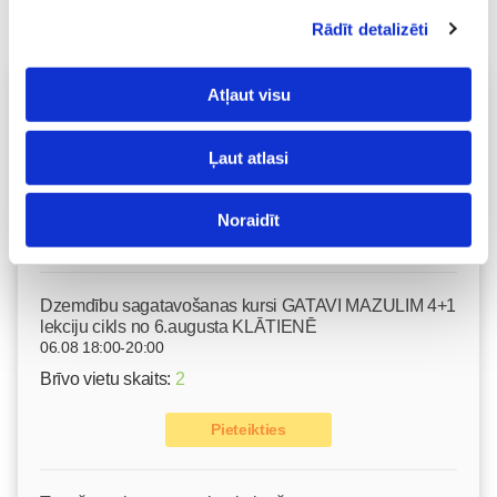
Rādīt detalizēti
Vecāku skola
Atļaut visu
Fizioterapeites Klaudijas Hēlas individuālā konsultācija
06.08 16:00-17:00
Ļaut atlasi
Izpārdots
Noraidīt
Nodarbības citā laikā
Dzemdību sagatavošanas kursi GATAVI MAZULIM 4+1
lekciju cikls no 6.augusta KLĀTIENĒ
06.08 18:00-20:00
Brīvo vietu skaits:
2
Pieteikties