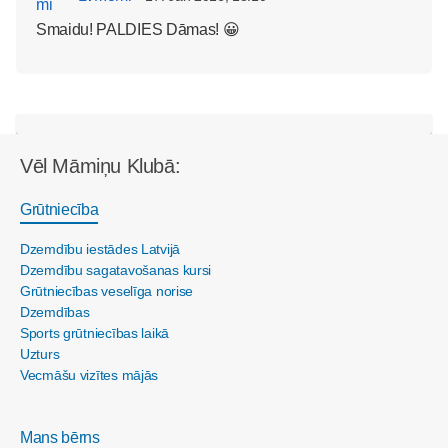
Smaidu! PALDIES Dāmas! 😀
Vēl Māmiņu Klubā:
Grūtniecība
Dzemdību iestādes Latvijā
Dzemdību sagatavošanas kursi
Grūtniecības veselīga norise
Dzemdības
Sports grūtniecības laikā
Uzturs
Vecmāšu vizītes mājās
Mans bērns