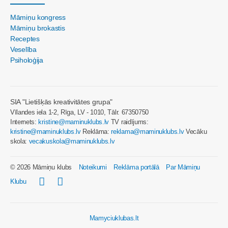
Māmiņu kongress
Māmiņu brokastis
Receptes
Veselība
Psiholoģija
SIA "Lietišķās kreativitātes grupa"
Vīlandes iela 1-2, Rīga, LV - 1010, Tālr. 67350750
Internets:
kristine@maminuklubs.lv
TV raidījums:
kristine@maminuklubs.lv
Reklāma:
reklama@maminuklubs.lv
Vecāku
skola:
vecakuskola@maminuklubs.lv
© 2026 Māmiņu klubs
Noteikumi
Reklāma portālā
Par Māmiņu
Klubu
Mamyciuklubas.lt