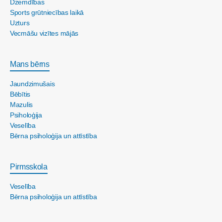
Dzemdības
Sports grūtniecības laikā
Uzturs
Vecmāšu vizītes mājās
Mans bērns
Jaundzimušais
Bēbītis
Mazulis
Psiholoģija
Veselība
Bērna psiholoģija un attīstība
Pirmsskola
Veselība
Bērna psiholoģija un attīstība