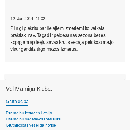
12. Jun 2014, 11:02
Pilnigi piekritu par lielajiem izmeriem!!!to veikala
praktiski nav. Tagad ir peldesanas sezona,bet es
koprpjam spileeju savas krutis vecaja peldkostima,jo
visur gandriz tirgo mazos izmerus...
Vēl Māmiņu Klubā:
Grūtniecība
Dzemdību iestādes Latvijā
Dzemdību sagatavošanas kursi
Grūtniecības veselīga norise