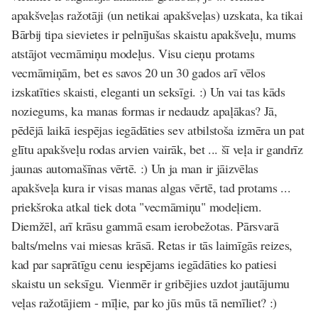
apakšveļas ražotāji (un netikai apakšveļas) uzskata, ka tikai
Bārbij tipa sievietes ir pelnījušas skaistu apakšveļu, mums
atstājot vecmāmiņu modeļus. Visu cieņu protams
vecmāmiņām, bet es savos 20 un 30 gados arī vēlos
izskatīties skaisti, eleganti un seksīgi. :) Un vai tas kāds
noziegums, ka manas formas ir nedaudz apaļākas? Jā,
pēdējā laikā iespējas iegādāties sev atbilstoša izmēra un pat
glītu apakšveļu rodas arvien vairāk, bet ... šī veļa ir gandrīz
jaunas automašīnas vērtē. :) Un ja man ir jāizvēlas
apakšveļa kura ir visas manas algas vērtē, tad protams ...
priekšroka atkal tiek dota "vecmāmiņu" modeļiem.
Diemžēl, arī krāsu gammā esam ierobežotas. Pārsvarā
balts/melns vai miesas krāsā. Retas ir tās laimīgās reizes,
kad par saprātīgu cenu iespējams iegādāties ko patiesi
skaistu un seksīgu. Vienmēr ir gribējies uzdot jautājumu
veļas ražotājiem - mīļie, par ko jūs mūs tā nemīliet? :)