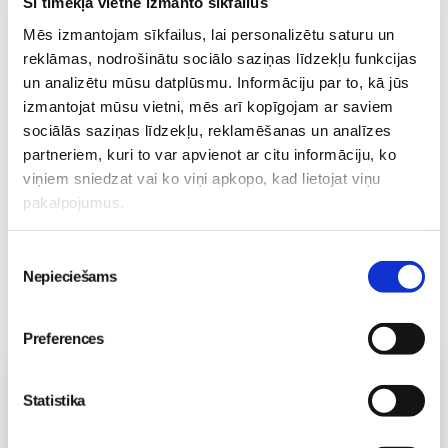
Šī tīmekļa vietne izmanto sīkfailus
Mēs izmantojam sīkfailus, lai personalizētu saturu un
Sākam jauno Māmiņu
reklāmas, nodrošinātu sociālo saziņas līdzekļu funkcijas
Brokastu sezonu 9.
un analizētu mūsu datplūsmu. Informāciju par to, kā jūs
septembrī!
Sievietēm
izmantojat mūsu vietni, mēs arī kopīgojam ar saviem
03. Aug 16:09
sociālās saziņas līdzekļu, reklamēšanas un analīzes
partneriem, kuri to var apvienot ar citu informāciju, ko
viņiem sniedzat vai ko viņi apkopo, kad lietojat viņu
pakalpojumus.
Piekrišanas
Nepieciešams
izvēle
Preferences
Vecāku skola
Statistika
Topošo un jauno māmiņu lutināšanas programma ar
skaistumkopšanas speciālisti Ivetu Liberti