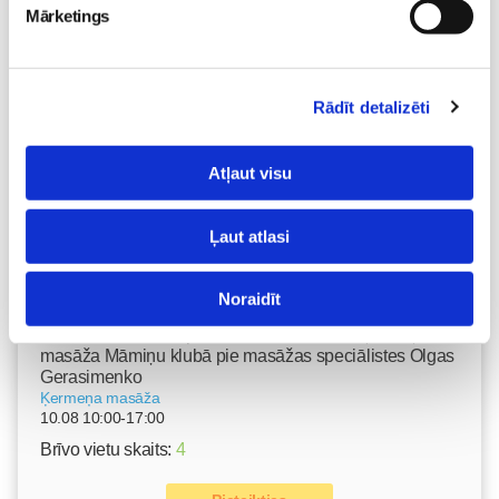
07.08 15:15-17:00
Mārketings
Izpārdots
Nodarbības citā laikā
Rādīt detalizēti
Vaksācija topošajām un jaunajām māmiņām
Atļaut visu
07.08 16:30-17:00
Izpārdots
Ļaut atlasi
Nodarbības citā laikā
Noraidīt
Grūtnieču masāža, pēcdzemdību masāža, ķermeņa
masāža Māmiņu klubā pie masāžas speciālistes Olgas
Gerasimenko
Ķermeņa masāža
10.08 10:00-17:00
Brīvo vietu skaits:
4