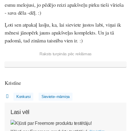
esmu melojusi, jo pēdējo reizi apakšveļu pirku tieši vīrieša
- sava dēla -dēļ. :)
Ļoti sen atpakaļ lasīju, ka, lai sieviete justos labi, viņai ik
mēnesi jānopērk jauns apakšveļas komplekts. Un ja tā
padomā, tad zināma taisnība vien ir. :)
Raksts turpinās pēc reklāmas
Kristīne
Konkursi
Sieviete--māmiņa
Lasi vēl