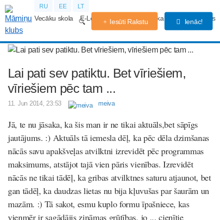
RU
EE
LT
Vecāku skola
E-Lekcijas
Grūtniecības kalendārs
Forums
Iesūti Rakstu
Ienāc!
Lai pati sev patiktu. Bet vīriešiem,
vīriešiem pēc tam ...
11. Jun 2014, 23:53
meiva
Jā, te nu jāsaka, ka šis man ir ne tikai aktuāls,bet sāpīgs
jautājums. :) Aktuāls tā iemesla dēļ, ka pēc dēla dzimšanas
nācās savu apakšveļas atvilktni izrevidēt pēc programmas
maksimums, atstājot tajā vien pāris vienības. Izrevidēt
nācās ne tikai tādēļ, ka gribas atvilktnes saturu atjaunot, bet
gan tādēļ, ka daudzas lietas nu bija kļuvušas par šaurām un
mazām. :) Tā sakot, esmu kuplo formu īpašniece, kas
vienmēr ir sagādājis zināmas grūtības, jo ... cienītie