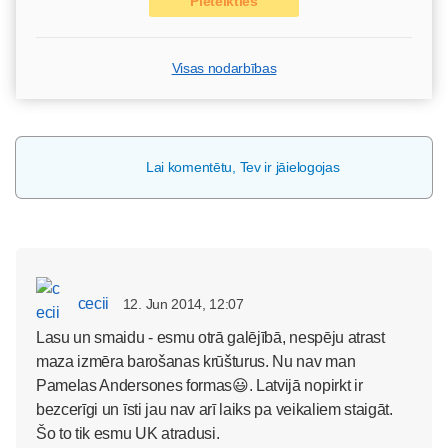
Pieteikties
Visas nodarbības
Lai komentētu, Tev ir jāielogojas
cecii
12. Jun 2014, 12:07
Lasu un smaidu - esmu otrā galējībā, nespēju atrast
maza izmēra barošanas krūšturus. Nu nav man
Pamelas Andersones formas😃. Latvijā nopirkt ir
bezcerīgi un īsti jau nav arī laiks pa veikaliem staigāt.
Šo to tik esmu UK atradusi.