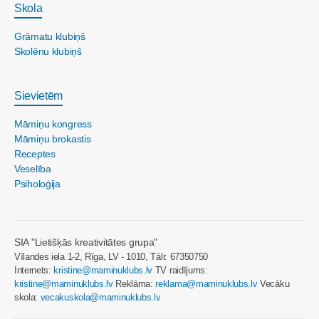
Skola
Grāmatu klubiņš
Skolēnu klubiņš
Sievietēm
Māmiņu kongress
Māmiņu brokastis
Receptes
Veselība
Psiholoģija
SIA "Lietišķās kreativitātes grupa"
Vīlandes iela 1-2, Rīga, LV - 1010, Tālr. 67350750
Internets:
kristine@maminuklubs.lv
TV raidījums:
kristine@maminuklubs.lv
Reklāma:
reklama@maminuklubs.lv
Vecāku
skola:
vecakuskola@maminuklubs.lv