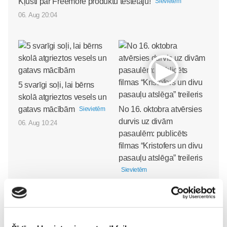
Kļūsti par Freemore produktu testētāju!
Sievietēm
06. Aug 20:04
5 svarīgi soļi, lai bērns
skolā atgrieztos vesels un
gatavs mācībām
No 16. oktobra atvērsies
Sievietēm
durvis uz divām
06. Aug 10:24
pasaulēm: publicēts
filmas “Kristofers un divu
pasauļu atslēga” treileris
Sievietēm
05. Aug 12:00