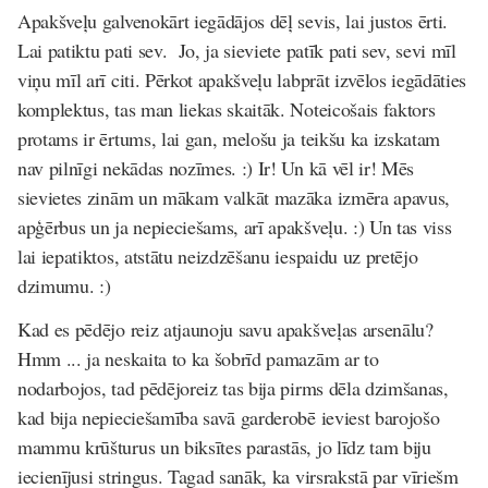
Apakšveļu galvenokārt iegādājos dēļ sevis, lai justos ērti.
Lai patiktu pati sev. Jo, ja sieviete patīk pati sev, sevi mīl
viņu mīl arī citi. Pērkot apakšveļu labprāt izvēlos iegādāties
komplektus, tas man liekas skaitāk. Noteicošais faktors
protams ir ērtums, lai gan, melošu ja teikšu ka izskatam
nav pilnīgi nekādas nozīmes. :) Ir! Un kā vēl ir! Mēs
sievietes zinām un mākam valkāt mazāka izmēra apavus,
apģērbus un ja nepieciešams, arī apakšveļu. :) Un tas viss
lai iepatiktos, atstātu neizdzēšanu iespaidu uz pretējo
dzimumu. :)
Kad es pēdējo reiz atjaunoju savu apakšveļas arsenālu?
Hmm ... ja neskaita to ka šobrīd pamazām ar to
nodarbojos, tad pēdējoreiz tas bija pirms dēla dzimšanas,
kad bija nepieciešamība savā garderobē ieviest barojošo
mammu krūšturus un biksītes parastās, jo līdz tam biju
iecienījusi stringus. Tagad sanāk, ka virsrakstā par vīriešm