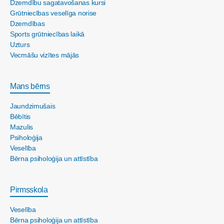
Dzemdību sagatavošanas kursi
Grūtniecības veselīga norise
Dzemdības
Sports grūtniecības laikā
Uzturs
Vecmāšu vizītes mājās
Mans bērns
Jaundzimušais
Bēbītis
Mazulis
Psiholoģija
Veselība
Bērna psiholoģija un attīstība
Pirmsskola
Veselība
Bērna psiholoģija un attīstība