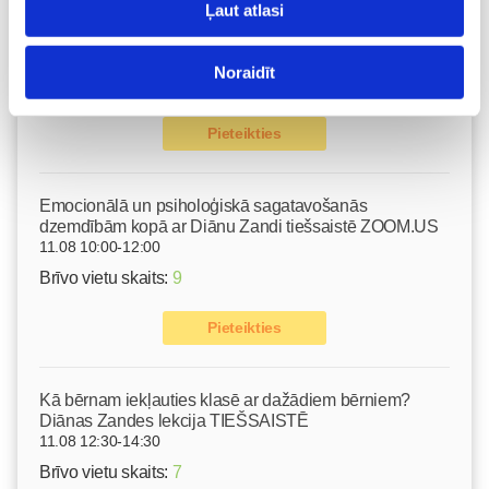
Ļaut atlasi
Gerasimenko
Ķermeņa masāža
10.08 11:30-15:30
Noraidīt
Brīvo vietu skaits:
2
Pieteikties
Emocionālā un psiholoģiskā sagatavošanās
dzemdībām kopā ar Diānu Zandi tiešsaistē ZOOM.US
11.08 10:00-12:00
Brīvo vietu skaits:
9
Pieteikties
Kā bērnam iekļauties klasē ar dažādiem bērniem?
Diānas Zandes lekcija TIEŠSAISTĒ
11.08 12:30-14:30
Brīvo vietu skaits:
7