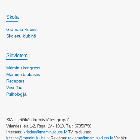
Skola
Grāmatu klubiņš
Skolēnu klubiņš
Sievietēm
Māmiņu kongress
Māmiņu brokastis
Receptes
Veselība
Psiholoģija
SIA "Lietišķās kreativitātes grupa"
Vīlandes iela 1-2, Rīga, LV - 1010, Tālr. 67350750
Internets:
kristine@maminuklubs.lv
TV raidījums:
kristine@maminuklubs.lv
Reklāma:
reklama@maminuklubs.lv
Vecāku