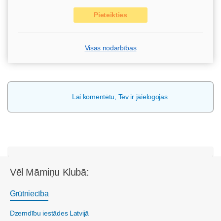
Pieteikties
Visas nodarbības
Lai komentētu, Tev ir jāielogojas
Vēl Māmiņu Klubā:
Grūtniecība
Dzemdību iestādes Latvijā