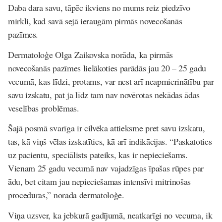
Daba dara savu, tāpēc ikviens no mums reiz piedzīvo
mirkli, kad savā sejā ieraugām pirmās novecošanās
pazīmes.
Dermatoloģe Olga Zaikovska norāda, ka pirmās
novecošanās pazīmes lielākoties parādās jau 20 – 25 gadu
vecumā, kas līdzi, protams, var nest arī neapmierinātību par
savu izskatu, pat ja līdz tam nav novērotas nekādas ādas
veselības problēmas.
Šajā posmā svarīga ir cilvēka attieksme pret savu izskatu,
tas, kā viņš vēlas izskatīties, kā arī indikācijas. “Paskatoties
uz pacientu, speciālists pateiks, kas ir nepieciešams.
Vienam 25 gadu vecumā nav vajadzīgas īpašas rūpes par
ādu, bet citam jau nepieciešamas intensīvi mitrinošas
procedūras,” norāda dermatoloģe.
Viņa uzsver, ka jebkurā gadījumā, neatkarīgi no vecuma, ik