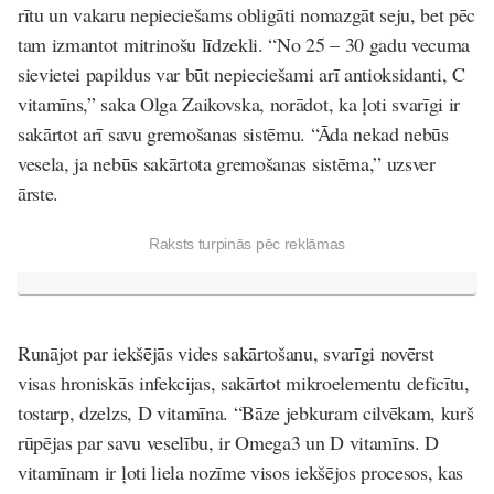
rītu un vakaru nepieciešams obligāti nomazgāt seju, bet pēc
tam izmantot mitrinošu līdzekli. “No 25 – 30 gadu vecuma
sievietei papildus var būt nepieciešami arī antioksidanti, C
vitamīns,” saka Olga Zaikovska, norādot, ka ļoti svarīgi ir
sakārtot arī savu gremošanas sistēmu. “Āda nekad nebūs
vesela, ja nebūs sakārtota gremošanas sistēma,” uzsver
ārste.
Raksts turpinās pēc reklāmas
Runājot par iekšējās vides sakārtošanu, svarīgi novērst
visas hroniskās infekcijas, sakārtot mikroelementu deficītu,
tostarp, dzelzs, D vitamīna. “Bāze jebkuram cilvēkam, kurš
rūpējas par savu veselību, ir Omega3 un D vitamīns. D
vitamīnam ir ļoti liela nozīme visos iekšējos procesos, kas