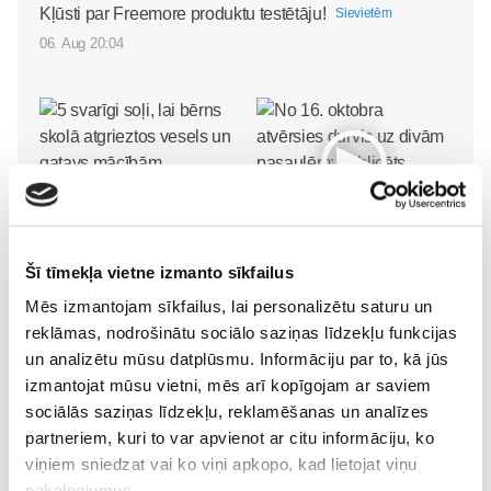
Kļūsti par Freemore produktu testētāju!
Sievietēm
06. Aug 20:04
5 svarīgi soļi, lai bērns
skolā atgrieztos vesels un
gatavs mācībām
No 16. oktobra atvērsies
Sievietēm
Šī tīmekļa vietne izmanto sīkfailus
durvis uz divām
06. Aug 10:24
pasaulēm: publicēts
Mēs izmantojam sīkfailus, lai personalizētu saturu un
filmas “Kristofers un divu
reklāmas, nodrošinātu sociālo saziņas līdzekļu funkcijas
pasauļu atslēga” treileris
un analizētu mūsu datplūsmu. Informāciju par to, kā jūs
Sievietēm
izmantojat mūsu vietni, mēs arī kopīgojam ar saviem
05. Aug 12:00
sociālās saziņas līdzekļu, reklamēšanas un analīzes
partneriem, kuri to var apvienot ar citu informāciju, ko
viņiem sniedzat vai ko viņi apkopo, kad lietojat viņu
pakalpojumus.