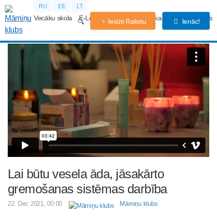
RU
EE
LT
Vecāku skola
E-Lekcijas
Grūtniecības kalendārs
Forums
Iesūti Rakstu
Ienāc!
Lai būtu vesela āda, jāsakārto
gremošanas sistēmas darbība
22. Dec 2021, 00:00
Māmiņu klubs