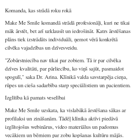
Komanda, kas strādā roku rokā
Make Me Smile komandā strādā profesionāļi, kuri ne tikai
māk ārstēt, bet arī uzklausīt un iedrošināt. Katrs ārstēšanas
plāns tiek izstrādāts individuāli, ņemot vērā konkrētā
cilvēka vajadzības un dzīvesveidu.
"Zobārstniecība nav tikai par zobiem. Tā ir par cilvēka
dzīves kvalitāti, par pārliecību, ko viņš sajūt, pasmaidot
spogulī," saka Dr. Arina. Klīnikā valda savstarpēja cieņa,
rūpes un cieša sadarbība starp speciālistiem un pacientiem.
Izglītība kā pamats veselībai
Make Me Smile uzskata, ka vislabākā ārstēšana sākas ar
profilaksi un zināšanām. Tādēļ klīnika aktīvi piedāvā
izglītojošus webinārus, video materiālus un padomus
vecākiem un bērniem par zobu kopšanas kultūru mājās.