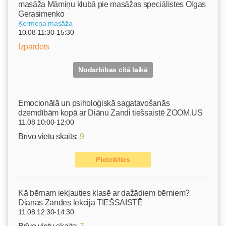
masāža Māmiņu klubā pie masāžas speciālistes Olgas
Gerasimenko
Ķermeņa masāža
10.08 11:30-15:30
Izpārdots
Nodarbības citā laikā
Emocionālā un psiholoģiskā sagatavošanās
dzemdībām kopā ar Diānu Zandi tiešsaistē ZOOM.US
11.08 10:00-12:00
Brīvo vietu skaits:
9
Pieteikties
Kā bērnam iekļauties klasē ar dažādiem bērniem?
Diānas Zandes lekcija TIEŠSAISTĒ
11.08 12:30-14:30