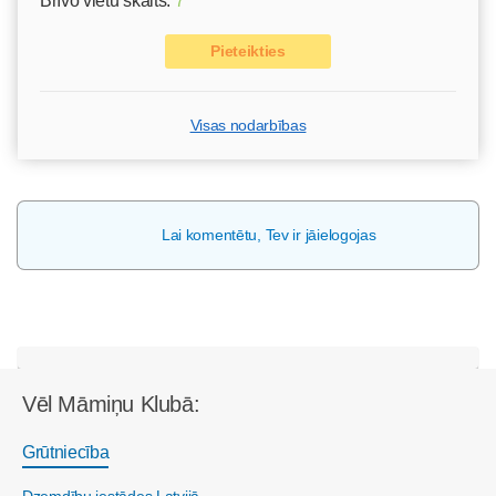
Brīvo vietu skaits:
7
Pieteikties
Visas nodarbības
Lai komentētu, Tev ir jāielogojas
Vēl Māmiņu Klubā:
Grūtniecība
Dzemdību iestādes Latvijā