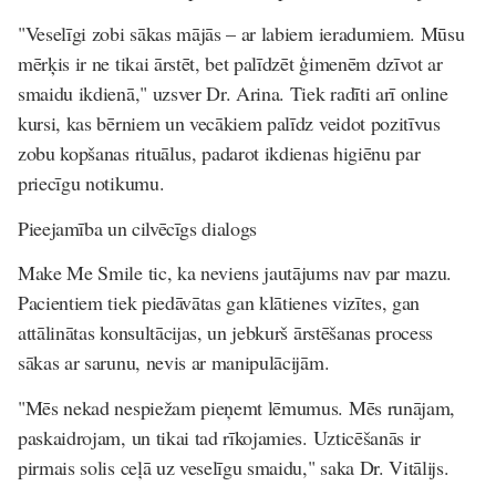
"Veselīgi zobi sākas mājās – ar labiem ieradumiem. Mūsu
mērķis ir ne tikai ārstēt, bet palīdzēt ģimenēm dzīvot ar
smaidu ikdienā," uzsver Dr. Arina. Tiek radīti arī online
kursi, kas bērniem un vecākiem palīdz veidot pozitīvus
zobu kopšanas rituālus, padarot ikdienas higiēnu par
priecīgu notikumu.
Pieejamība un cilvēcīgs dialogs
Make Me Smile tic, ka neviens jautājums nav par mazu.
Pacientiem tiek piedāvātas gan klātienes vizītes, gan
attālinātas konsultācijas, un jebkurš ārstēšanas process
sākas ar sarunu, nevis ar manipulācijām.
"Mēs nekad nespiežam pieņemt lēmumus. Mēs runājam,
paskaidrojam, un tikai tad rīkojamies. Uzticēšanās ir
pirmais solis ceļā uz veselīgu smaidu," saka Dr. Vitālijs.