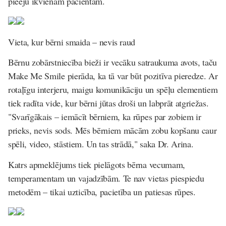
pieeju ikvienam pacientam.
Vieta, kur bērni smaida – nevis raud
Bērnu zobārstniecība bieži ir vecāku satraukuma avots, taču
Make Me Smile pierāda, ka tā var būt pozitīva pieredze. Ar
rotaļīgu interjeru, maigu komunikāciju un spēļu elementiem
tiek radīta vide, kur bērni jūtas droši un labprāt atgriežas.
"Svarīgākais – iemācīt bērniem, ka rūpes par zobiem ir
prieks, nevis sods. Mēs bērniem mācām zobu kopšanu caur
spēli, video, stāstiem. Un tas strādā," saka Dr. Arina.
Katrs apmeklējums tiek pielāgots bērna vecumam,
temperamentam un vajadzībām. Te nav vietas piespiedu
metodēm – tikai uzticība, pacietība un patiesas rūpes.