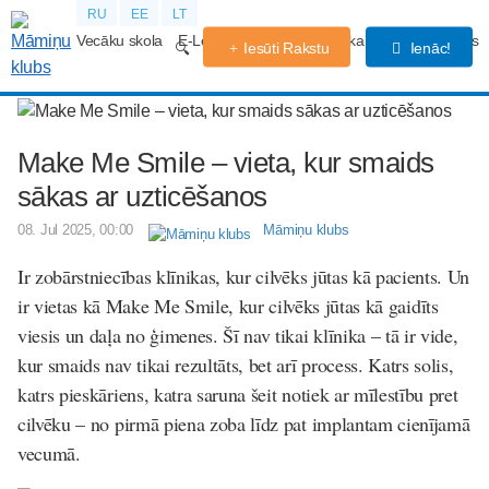
RU
EE
LT
Vecāku skola
E-Lekcijas
Grūtniecības kalendārs
Forums
Iesūti Rakstu
Ienāc!
Make Me Smile – vieta, kur smaids
sākas ar uzticēšanos
08. Jul 2025, 00:00
Māmiņu klubs
Ir zobārstniecības klīnikas, kur cilvēks jūtas kā pacients. Un
ir vietas kā
Make Me Smile
, kur cilvēks jūtas kā gaidīts
viesis un daļa no ģimenes. Šī nav tikai klīnika – tā ir vide,
kur smaids nav tikai rezultāts, bet arī process. Katrs solis,
katrs pieskāriens, katra saruna šeit notiek ar mīlestību pret
cilvēku – no pirmā piena zoba līdz pat implantam cienījamā
vecumā.