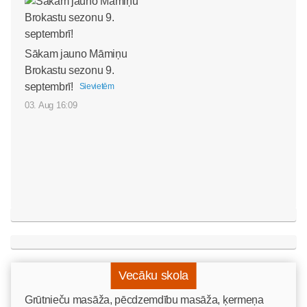
Sākam jauno Māmiņu
Brokastu sezonu 9.
septembrī!
Sievietēm
03. Aug 16:09
Vecāku skola
Grūtnieču masāža, pēcdzemdību masāža, ķermeņa