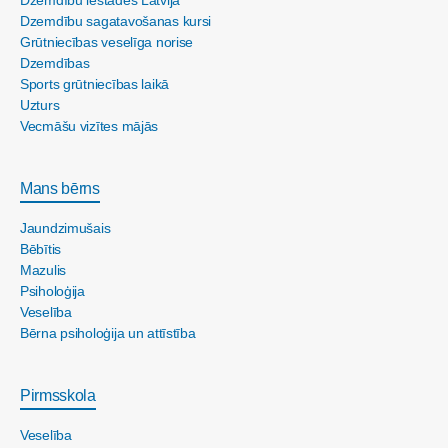
Dzemdību sagatavošanas kursi
Grūtniecības veselīga norise
Dzemdības
Sports grūtniecības laikā
Uzturs
Vecmāšu vizītes mājās
Mans bērns
Jaundzimušais
Bēbītis
Mazulis
Psiholoģija
Veselība
Bērna psiholoģija un attīstība
Pirmsskola
Veselība