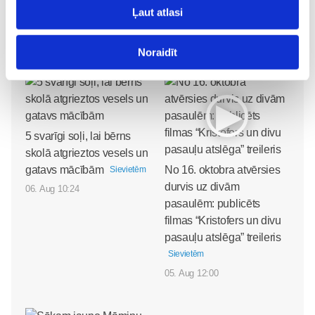
Ļaut atlasi
Kļūsti par Freemore produktu testētāju!
Sievietēm
06. Aug 20:04
Noraidīt
5 svarīgi soļi, lai bērns
skolā atgrieztos vesels un
gatavs mācībām
No 16. oktobra atvērsies
Sievietēm
durvis uz divām
06. Aug 10:24
pasaulēm: publicēts
filmas “Kristofers un divu
pasauļu atslēga” treileris
Sievietēm
05. Aug 12:00