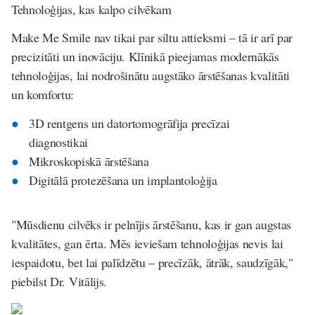
Tehnoloģijas, kas kalpo cilvēkam
Make Me Smile nav tikai par siltu attieksmi – tā ir arī par
precizitāti un inovāciju. Klīnikā pieejamas modernākās
tehnoloģijas, lai nodrošinātu augstāko ārstēšanas kvalitāti
un komfortu:
3D rentgens un datortomogrāfija precīzai
diagnostikai
Mikroskopiskā ārstēšana
Digitālā protezēšana un implantoloģija
"Mūsdienu cilvēks ir pelnījis ārstēšanu, kas ir gan augstas
kvalitātes, gan ērta. Mēs ieviešam tehnoloģijas nevis lai
iespaidotu, bet lai palīdzētu – precīzāk, ātrāk, saudzīgāk,"
piebilst Dr. Vitālijs.