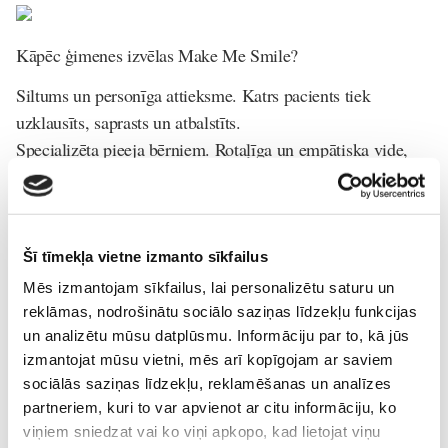
Kāpēc ģimenes izvēlas Make Me Smile?
Siltums un personīga attieksme.
Katrs pacients tiek
uzklausīts, saprasts un atbalstīts.
Specializēta pieeja bērniem.
Rotaļīga un empātiska vide,
kur bērni jūtas droši.
Mūsdienīga diagnostika un ārstēšana.
Precizitāte, ātrums un
komforts.
Izglītojoši materiāli mājas lietošanai.
Zināšanas, kas palīdz
Šī tīmekļa vietne izmanto sīkfailus
veselībai ilgtermiņā.
Mēs izmantojam sīkfailus, lai personalizētu saturu un
Ģimenes vērtības.
Klīnikas sirds ir ģimenes attiecības,
reklāmas, nodrošinātu sociālo saziņas līdzekļu funkcijas
nevis tikai profesionāla rutīna.
un analizētu mūsu datplūsmu. Informāciju par to, kā jūs
izmantojat mūsu vietni, mēs arī kopīgojam ar saviem
Make Me Smile
nav vienkārši zobārstniecības klīnika. Tā ir
sociālās saziņas līdzekļu, reklamēšanas un analīzes
vide, kur atjaunojas cilvēka uzticība medicīnai, kur smaids
partneriem, kuri to var apvienot ar citu informāciju, ko
tiek uzskatīts par cilvēka pašvērtības simbolu, nevis tikai
viņiem sniedzat vai ko viņi apkopo, kad lietojat viņu