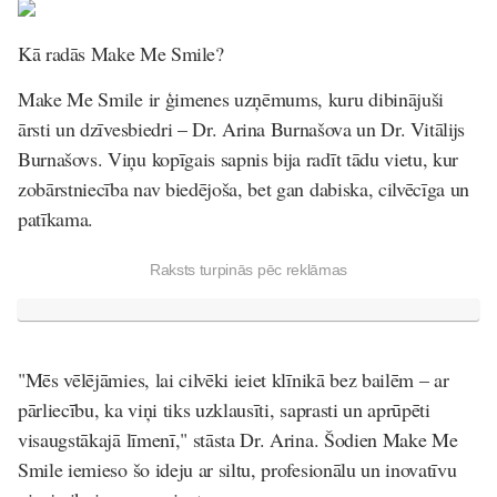
Kā radās Make Me Smile?
Make Me Smile ir ģimenes uzņēmums, kuru dibinājuši
ārsti un dzīvesbiedri –
Dr. Arina Burnašova
un
Dr. Vitālijs
Burnašovs
. Viņu kopīgais sapnis bija radīt tādu vietu, kur
zobārstniecība nav biedējoša, bet gan dabiska, cilvēcīga un
patīkama.
Raksts turpinās pēc reklāmas
"Mēs vēlējāmies, lai cilvēki ieiet klīnikā bez bailēm – ar
pārliecību, ka viņi tiks uzklausīti, saprasti un aprūpēti
visaugstākajā līmenī," stāsta Dr. Arina. Šodien Make Me
Smile iemieso šo ideju ar siltu, profesionālu un inovatīvu