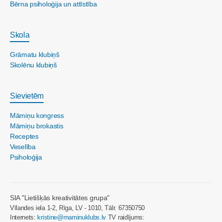
Bērna psiholoģija un attīstība
Skola
Grāmatu klubiņš
Skolēnu klubiņš
Sievietēm
Māmiņu kongress
Māmiņu brokastis
Receptes
Veselība
Psiholoģija
SIA "Lietišķās kreativitātes grupa"
Vīlandes iela 1-2, Rīga, LV - 1010, Tālr. 67350750
Internets:
kristine@maminuklubs.lv
TV raidījums: