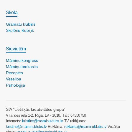
Skola
Grāmatu klubiņš
Skolēnu klubiņš
Sievietēm
Māmiņu kongress
Māmiņu brokastis
Receptes
Veselība
Psiholoģija
SIA "Lietišķās kreativitātes grupa"
Vīlandes iela 1-2, Rīga, LV - 1010, Tālr. 67350750
Internets:
kristine@maminuklubs.lv
TV raidījums:
kristine@maminuklubs.lv
Reklāma:
reklama@maminuklubs.lv
Vecāku