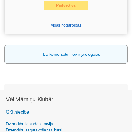
Pieteikties
Visas nodarbības
Lai komentētu, Tev ir jāielogojas
Vēl Māmiņu Klubā:
Grūtniecība
Dzemdību iestādes Latvijā
Dzemdību sagatavošanas kursi