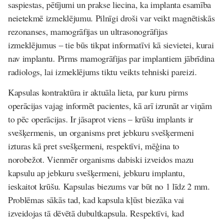
saspiestas, pētījumi un prakse liecina, ka implanta esamība
neietekmē izmeklējumu. Pilnīgi droši var veikt magnētiskās
rezonanses, mamogrāfijas un ultrasonogrāfijas
izmeklējumus – tie būs tikpat informatīvi kā sievietei, kurai
nav implantu. Pirms mamogrāfijas par implantiem jābrīdina
radiologs, lai izmeklējums tiktu veikts tehniski pareizi.
Kapsulas kontraktūra
ir aktuāla lieta, par kuru pirms
operācijas vajag informēt pacientes, kā arī izrunāt ar viņām
to pēc operācijas. Ir jāsaprot viens – krūšu implants ir
svešķermenis, un organisms pret jebkuru svešķermeni
izturas kā pret svešķermeni, respektīvi, mēģina to
norobežot. Vienmēr organisms dabiski izveidos mazu
kapsulu ap jebkuru svešķermeni, jebkuru implantu,
ieskaitot krūšu. Kapsulas biezums var būt no 1 līdz 2 mm.
Problēmas sākās tad, kad kapsula kļūst biezāka vai
izveidojas tā dēvētā dubultkapsula. Respektīvi, kad