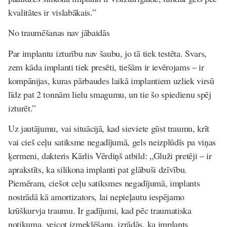
kvalitātes ir vislabākais.”
No traumēšanas nav jābaidās
Par implantu izturību nav šaubu, jo tā tiek testēta. Svars,
zem kāda implanti tiek presēti, tiešām ir ievērojams – ir
kompānijas, kuras pārbaudes laikā implantiem uzliek virsū
līdz pat 2 tonnām lielu smagumu, un tie šo spiedienu spēj
izturēt.”
Uz jautājumu, vai situācijā, kad sieviete gūst traumu, krīt
vai cieš ceļu satiksme negadījumā, gels neizplūdīs pa viņas
ķermeni, dakteris Kārlis Vērdiņš atbild: „Gluži pretēji – ir
aprakstīts, ka silikona implanti pat glābuši dzīvību.
Piemēram, ciešot ceļu satiksmes negadījumā, implants
nostrādā kā amortizators, lai nepieļautu iespējamo
krūškurvja traumu. Ir gadījumi, kad pēc traumatiska
notikuma, veicot izmeklēšanu, izrādās, ka implants