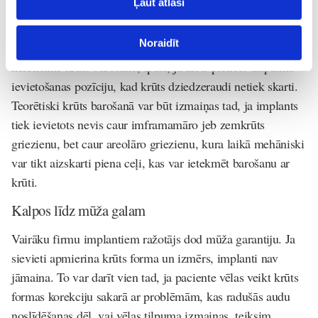
Ļaut atlasi
Kā ar zīdaiņa barošanu?
Noraidīt
Pēc daktera Kārļa Vērdiņa vārdiem, implantu esamība
neietekmē krūts barošanu, īpaši, ja ārsts pielieto implantu
ievietošanas pozīciju, kad krūts dziedzeraudi netiek skarti.
Teorētiski krūts barošanā var būt izmaiņas tad, ja implants
tiek ievietots nevis caur imframamāro jeb zemkrūts
griezienu, bet caur areolāro griezienu, kura laikā mehāniski
var tikt aizskarti piena ceļi, kas var ietekmēt barošanu ar
krūti.
Kalpos līdz mūža galam
Vairāku firmu implantiem ražotājs dod mūža garantiju. Ja
sievieti apmierina krūts forma un izmērs, implanti nav
jāmaina. To var darīt vien tad, ja paciente vēlas veikt krūts
formas korekciju sakarā ar problēmām, kas radušās audu
noslīdēšanas dēļ, vai vēlas tilpuma izmaiņas, teiksim,