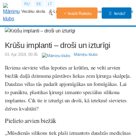
RU
EE
LT
Vecāku skola
E-Lekcijas
Grūtniecības kalendārs
Forums
Iesūti Rakstu
Ienāc!
Krūšu implanti – droši un izturīgi
03. Apr 2018, 00:05
Māmiņu klubs
Ikviena sieviete vēlas lepoties ar krūtīm, ne velti arvien
biežāk daiļā dzimuma pārstāves liekas zem ķirurga skalpeļa.
Daudzas vēlas tās padarīt apjomīgākas un formīgākas. Lai
to panāktu, plastikas ķirurgi izmanto speciālus silikona
implantus. Cik tie ir izturīgi un droši, kā ietekmē sievietes
dzīves kvalitāti?
Pielieto arvien biežāk
„Mūsdienās silikons tiek plaši izmantots daudzās medicīnas