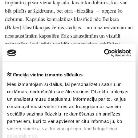
implantu aptver viena kapsula, kas ir kā dobums, kas var
būt pildīts ar šķidrumu, bet otra –biezāka – apņem šo
dobumu. Kapsulas kontraktūras klasificē pēc Beikera
(Baker)
klasifikācijas četrās stadijās – no maz redzamām un
nesataustāmām kapsulām līdz sataustāmām un vizuāli
redzamām, kad krūtis var kļūt asimetriskas, sablīvētas.
Ja ir kapsulas kontraktūra, vislabākais veikt operāciju, lai
kapsulu izņemtu. Katrā ziņā pacientei jārēķinās, ka pastāv
kapsulas kontraktūra un ir izstrādātas vadlīnijas, kuras
Šī tīmekļa vietne izmanto sīkfailus
ārstam stingri jāievēro, lai maksimāli samazinātu risku.
Mēs izmantojam sīkfailus, lai personalizētu saturu un
Principā no kapsulas kontraktūras nav pasargāts neviens.
reklāmas, nodrošinātu sociālo saziņas līdzekļu funkcijas
un analizētu mūsu datplūsmu. Informāciju par to, kā jūs
Jāuzsver, ka pret implanta ruptūru un implanta kapsulas
izmantojat mūsu vietni, mēs arī kopīgojam ar saviem
kontraktūru ražotājs dod garantiju. Nevar teikt, ka ražotājs
sociālās saziņas līdzekļu, reklamēšanas un analīzes
uzņemas atbildību, bet ir gatavs kompensēt izdevumus, ja
partneriem, kuri to var apvienot ar citu informāciju, ko
ar viņa ražoto implantu kas gadījies (te gan jāpiebilst, ka ne
viņiem sniedzat vai ko viņi apkopo, kad lietojat viņu
visi ražotāji sniedz šādas garantijas). Tādēļ, pirms izšķirties
pakalpojumus.