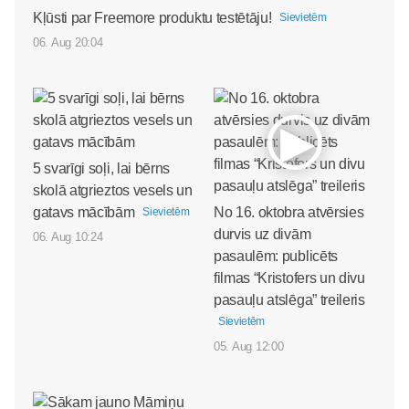
Kļūsti par Freemore produktu testētāju!
Sievietēm
06. Aug 20:04
5 svarīgi soļi, lai bērns
skolā atgrieztos vesels un
gatavs mācībām
No 16. oktobra atvērsies
Sievietēm
durvis uz divām
06. Aug 10:24
pasaulēm: publicēts
filmas “Kristofers un divu
pasauļu atslēga” treileris
Sievietēm
05. Aug 12:00