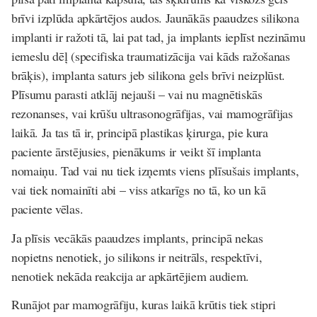
brīvi izplūda apkārtējos audos. Jaunākās paaudzes silikona
implanti ir ražoti tā, lai pat tad, ja implants ieplīst nezināmu
iemeslu dēļ (specifiska traumatizācija vai kāds ražošanas
brāķis), implanta saturs jeb silikona gels brīvi neizplūst.
Plīsumu parasti atklāj nejauši – vai nu magnētiskās
rezonanses, vai krūšu ultrasonogrāfijas, vai mamogrāfijas
laikā. Ja tas tā ir, principā plastikas ķirurga, pie kura
paciente ārstējusies, pienākums ir veikt šī implanta
nomaiņu. Tad vai nu tiek izņemts viens plīsušais implants,
vai tiek nomainīti abi – viss atkarīgs no tā, ko un kā
paciente vēlas.
Ja plīsis vecākās paaudzes implants, principā nekas
nopietns nenotiek, jo silikons ir neitrāls, respektīvi,
nenotiek nekāda reakcija ar apkārtējiem audiem.
Runājot par mamogrāfiju, kuras laikā krūtis tiek stipri