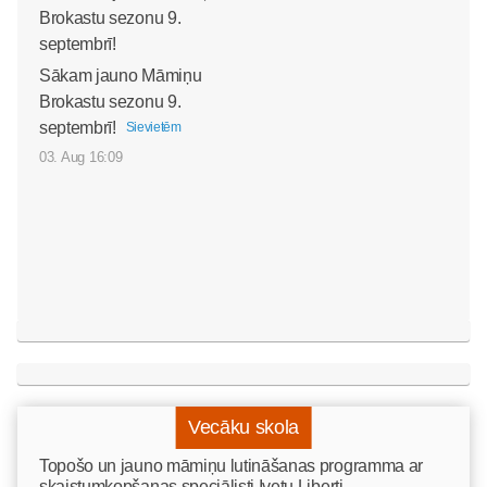
Sākam jauno Māmiņu
Brokastu sezonu 9.
septembrī!
Sievietēm
03. Aug 16:09
Vecāku skola
Topošo un jauno māmiņu lutināšanas programma ar
skaistumkopšanas speciālisti Ivetu Liberti