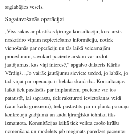
saglabājies vesels.
Sagatavošanās operācijai
„Viss sākas ar plastikas ķirurga konsultāciju, kurā ārsts
noskaidro viņam nepieciešamo informāciju, notiek
vienošanās par operāciju un tās laikā veicamajām
procedūrām, savukārt paciente ārstam var uzdot
jautājumus, kas viņi interesē,” apgalvo dakteris Kārlis
Vērdiņš. „Jo vairāk jautājumu sieviete uzdod, jo labāk, jo
tad viņai par operāciju ir lielāka skaidrība. Konsultācijas
laikā tiek pastāstīts par implantiem, paciente var tos
pataustīt, lai saprastu, tiek raksturoti ievietošanas veidi
(caur kādu griezienu), tiek pastāstīts par implanta pozīciju
konkrētajā gadījumā un kāda ķirurģiskā tehnika tiks
izmantota. Konsultācijas laikā tiek veikta esošo krūšu
nomērīšana un modelēts jeb mēģināts paredzēt pacientei