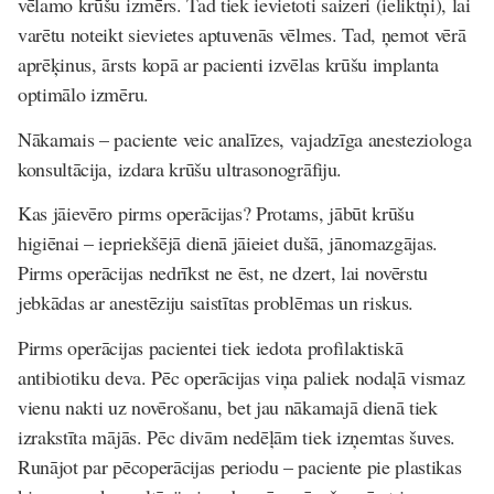
vēlamo krūšu izmērs. Tad tiek ievietoti saizeri (ieliktņi), lai
varētu noteikt sievietes aptuvenās vēlmes. Tad, ņemot vērā
aprēķinus, ārsts kopā ar pacienti izvēlas krūšu implanta
optimālo izmēru.
Nākamais – paciente veic analīzes, vajadzīga anesteziologa
konsultācija, izdara krūšu ultrasonogrāfiju.
Kas jāievēro pirms operācijas? Protams, jābūt krūšu
higiēnai – iepriekšējā dienā jāieiet dušā, jānomazgājas.
Pirms operācijas nedrīkst ne ēst, ne dzert, lai novērstu
jebkādas ar anestēziju saistītas problēmas un riskus.
Pirms operācijas pacientei tiek iedota profilaktiskā
antibiotiku deva. Pēc operācijas viņa paliek nodaļā vismaz
vienu nakti uz novērošanu, bet jau nākamajā dienā tiek
izrakstīta mājās. Pēc divām nedēļām tiek izņemtas šuves.
Runājot par pēcoperācijas periodu – paciente pie plastikas