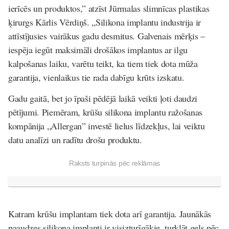
ierīcēs un produktos,” atzīst Jūrmalas slimnīcas plastikas
ķirurgs Kārlis Vērdiņš. „Silikona implantu industrija ir
attīstījusies vairākus gadu desmitus. Galvenais mērķis –
iespēja iegūt maksimāli drošākos implantus ar ilgu
kalpošanas laiku, varētu teikt, ka tiem tiek dota mūža
garantija, vienlaikus tie rada dabīgu krūts izskatu.
Gadu gaitā, bet jo īpaši pēdējā laikā veikti ļoti daudzi
pētījumi. Piemēram, krūšu silikona implantu ražošanas
kompānija „Allergan” investē lielus līdzekļus, lai veiktu
datu analīzi un radītu drošu produktu.
Raksts turpinās pēc reklāmas
Katram krūšu implantam tiek dota arī garantija. Jaunākās
paaudzes silikona implanti ir visizturīgākie, turklāt gels pēc