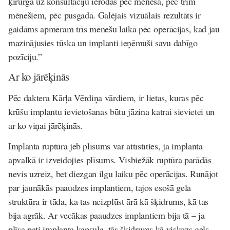
ķirurga uz konsultāciju ierodas pēc mēneša, pēc trim
mēnešiem, pēc pusgada. Galējais vizuālais rezultāts ir
gaidāms apmēram trīs mēnešu laikā pēc operācijas, kad jau
mazinājusies tūska un implanti ieņēmuši savu dabīgo
pozīciju.”
Ar ko jārēķinās
Pēc daktera Kārļa Vērdiņa vārdiem, ir lietas, kuras pēc
krūšu implantu ievietošanas būtu jāzina katrai sievietei un
ar ko viņai jārēķinās.
Implanta ruptūra jeb plīsums
var attīstīties, ja implanta
apvalkā ir izveidojies plīsums. Visbiežāk ruptūra parādās
nevis uzreiz, bet diezgan ilgu laiku pēc operācijas. Runājot
par jaunākās paaudzes implantiem, tajos esošā gela
struktūra ir tāda, ka tas neizplūst ārā kā šķidrums, kā tas
bija agrāk. Ar vecākas paaudzes implantiem bija tā – ja
plīsa pati implanta kapsula, tās šķidrums kā viskozs gels