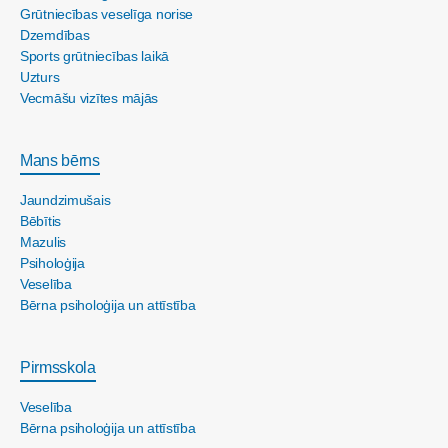
Grūtniecības veselīga norise
Dzemdības
Sports grūtniecības laikā
Uzturs
Vecmāšu vizītes mājās
Mans bērns
Jaundzimušais
Bēbītis
Mazulis
Psiholoģija
Veselība
Bērna psiholoģija un attīstība
Pirmsskola
Veselība
Bērna psiholoģija un attīstība