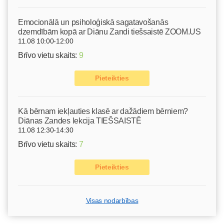
Emocionālā un psiholoģiskā sagatavošanās
dzemdībām kopā ar Diānu Zandi tiešsaistē ZOOM.US
11.08 10:00-12:00
Brīvo vietu skaits:
9
Pieteikties
Kā bērnam iekļauties klasē ar dažādiem bērniem?
Diānas Zandes lekcija TIEŠSAISTĒ
11.08 12:30-14:30
Brīvo vietu skaits:
7
Pieteikties
Visas nodarbības