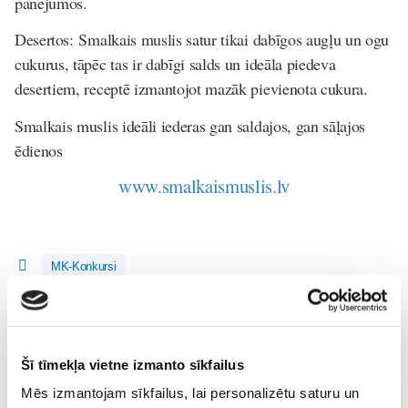
panējumos.
Desertos
: Smalkais muslis satur tikai dabīgos augļu un ogu
cukurus, tāpēc tas ir dabīgi salds un ideāla piedeva
desertiem, receptē izmantojot mazāk pievienota cukura.
Smalkais muslis ideāli iederas gan saldajos, gan sāļajos
ēdienos
www.smalkaismuslis.lv
MK-Konkursi
Lasi vēl
Šī tīmekļa vietne izmanto sīkfailus
Sākam jauno Māmiņu Brokastu sezonu 9. septembrī!
Mēs izmantojam sīkfailus, lai personalizētu saturu un
Sievietēm