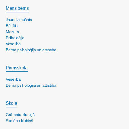
Mans bērns
Jaundzimušais
Bēbītis
Mazulis
Psiholoģija
Veselība
Bērna psiholoģija un attīstība
Pirmsskola
Veselība
Bērna psiholoģija un attīstība
Skola
Grāmatu klubiņš
Skolēnu klubiņš