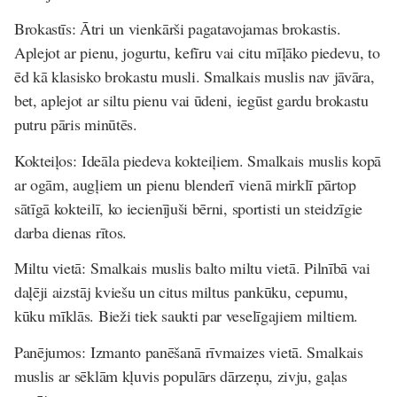
Brokastīs
: Ātri un vienkārši pagatavojamas brokastis.
Aplejot ar pienu, jogurtu, kefīru vai citu mīļāko piedevu, to
ēd kā klasisko brokastu musli. Smalkais muslis nav jāvāra,
bet, aplejot ar siltu pienu vai ūdeni, iegūst gardu brokastu
putru pāris minūtēs.
Kokteiļos
: Ideāla piedeva kokteiļiem. Smalkais muslis kopā
ar ogām, augļiem un pienu blenderī vienā mirklī pārtop
sātīgā kokteilī, ko iecienījuši bērni, sportisti un steidzīgie
darba dienas rītos.
Miltu vietā
: Smalkais muslis balto miltu vietā. Pilnībā vai
daļēji aizstāj kviešu un citus miltus pankūku, cepumu,
kūku mīklās. Bieži tiek saukti par veselīgajiem miltiem.
Panējumos
: Izmanto panēšanā rīvmaizes vietā. Smalkais
muslis ar sēklām kļuvis populārs dārzeņu, zivju, gaļas