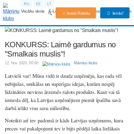
RU
EE
LT
Vecāku skola
E-Lekcijas
Grūtniecības kalendārs
Forums
Iesūti Rakstu
Ienāc!
KONKURSS: Laimē gardumus no
"Smalkais muslis"!
12. Nov 2020, 00:00
Māmiņu klubs
Latvieši var! Mūsu vidū ir daudz uzņēmēju, kas rada vēl
nebijušas, unikālas un superīgas idejas, kurām nespēj
līdzināties neviens ārzemēs ražots produkts. Kaut vai tā
iemesla dēļ, ka Latvijas uzņēmējiem piemīt īpašība savā
darbā ielikt visu savu mīlestību.
Noteikti arī tev padomā ir kāds Latvijas uzņēmums, kura
preces vai pakalpojumi tev ir bijis pēdējā laika lielākais