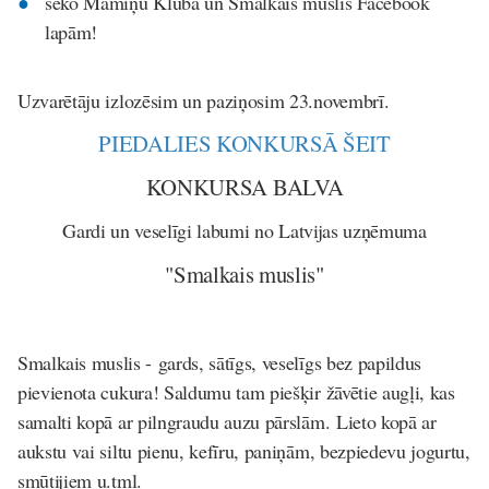
seko Māmiņu Kluba un Smalkais muslis Facebook
lapām!
Uzvarētāju izlozēsim un paziņosim 23.novembrī.
PIEDALIES KONKURSĀ ŠEIT
KONKURSA BALVA
Gardi un veselīgi labumi no Latvijas uzņēmuma
"Smalkais muslis"
Smalkais muslis -
gards, sātīgs, veselīgs bez papildus
pievienota cukura! Saldumu tam piešķir žāvētie augļi, kas
samalti kopā ar pilngraudu auzu pārslām. Lieto kopā ar
aukstu vai siltu pienu, kefīru, paniņām, bezpiedevu jogurtu,
smūtijiem u.tml.