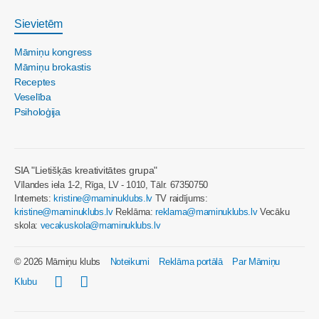
Sievietēm
Māmiņu kongress
Māmiņu brokastis
Receptes
Veselība
Psiholoģija
SIA "Lietišķās kreativitātes grupa"
Vīlandes iela 1-2, Rīga, LV - 1010, Tālr. 67350750
Internets:
kristine@maminuklubs.lv
TV raidījums:
kristine@maminuklubs.lv
Reklāma:
reklama@maminuklubs.lv
Vecāku
skola:
vecakuskola@maminuklubs.lv
© 2026 Māmiņu klubs
Noteikumi
Reklāma portālā
Par Māmiņu
Klubu