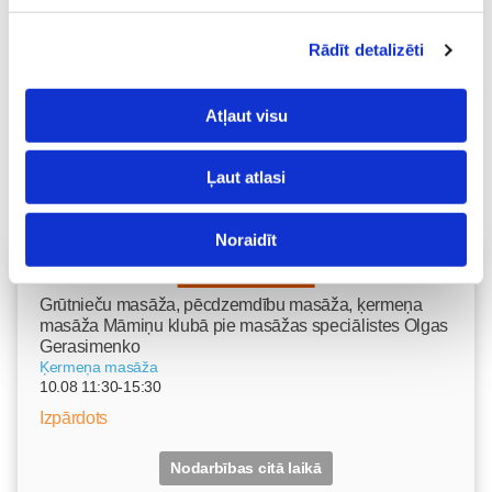
Rādīt detalizēti
Atļaut visu
Ļaut atlasi
Noraidīt
Vecāku skola
Grūtnieču masāža, pēcdzemdību masāža, ķermeņa
masāža Māmiņu klubā pie masāžas speciālistes Olgas
Gerasimenko
Ķermeņa masāža
10.08 11:30-15:30
Izpārdots
Nodarbības citā laikā