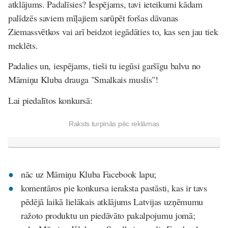
atklājums. Padalīsies? Iespējams, tavi ieteikumi kādam
palīdzēs saviem mīļajiem sarūpēt foršas dāvanas
Ziemassvētkos vai arī beidzot iegādāties to, kas sen jau tiek
meklēts.
Padalies un, iespējams, tieši tu iegūsi garšīgu balvu no
Māmiņu Kluba drauga "Smalkais muslis"!
Lai piedalītos konkursā:
Raksts turpinās pēc reklāmas
nāc uz Māmiņu Kluba Facebook lapu;
komentāros pie konkursa ieraksta pastāsti, kas ir tavs
pēdējā laikā lielākais atklājums Latvijas uzņēmumu
ražoto produktu un piedāvāto pakalpojumu jomā;