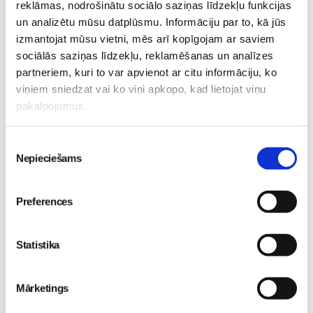
reklāmas, nodrošinātu sociālo saziņas līdzekļu funkcijas
09. Aug 19:00
un analizētu mūsu datplūsmu. Informāciju par to, kā jūs
izmantojat mūsu vietni, mēs arī kopīgojam ar saviem
sociālās saziņas līdzekļu, reklamēšanas un analīzes
partneriem, kuri to var apvienot ar citu informāciju, ko
viņiem sniedzat vai ko viņi apkopo, kad lietojat viņu
Kļūsti par Freemore
pakalpojumus.
Dāmu Projekts 2026 -
produktu testētāju!
Sieviešu iedvesmas
Sievietēm
diena
Sievietēm
06. Aug 20:04
Piekrišanas
Nepieciešams
09. Aug 18:52
izvēle
Preferences
Statistika
5 svarīgi soļi, lai bērns
skolā atgrieztos vesels un
Mārketings
gatavs mācībām
Sievietēm
06. Aug 10:24