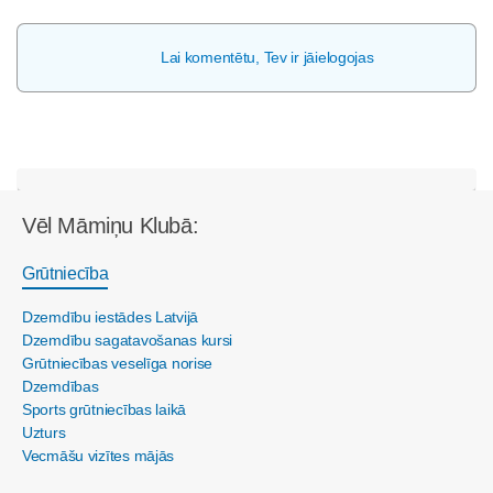
Lai komentētu, Tev ir jāielogojas
Vēl Māmiņu Klubā:
Grūtniecība
Dzemdību iestādes Latvijā
Dzemdību sagatavošanas kursi
Grūtniecības veselīga norise
Dzemdības
Sports grūtniecības laikā
Uzturs
Vecmāšu vizītes mājās