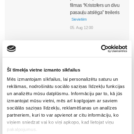
filmas “Kristofers un divu
pasauļu atslēga” treileris
Sievietēm
05. Aug 12:00
Sākam jauno Māmiņu
Šī tīmekļa vietne izmanto sīkfailus
Brokastu sezonu 9.
Mēs izmantojam sīkfailus, lai personalizētu saturu un
septembrī!
Sievietēm
reklāmas, nodrošinātu sociālo saziņas līdzekļu funkcijas
03. Aug 16:09
un analizētu mūsu datplūsmu. Informāciju par to, kā jūs
izmantojat mūsu vietni, mēs arī kopīgojam ar saviem
sociālās saziņas līdzekļu, reklamēšanas un analīzes
partneriem, kuri to var apvienot ar citu informāciju, ko
viņiem sniedzat vai ko viņi apkopo, kad lietojat viņu
pakalpojumus.