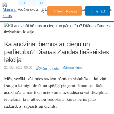
RU
EE
LT
Vecāku skola
E-Lekcijas
Grūtniecības kalendārs
Forums
Iesūti Rakstu
Ienāc!
Kā audzināt bērnus ar cieņu un
pārliecību? Diānas Zandes tiešsaistes
lekcija
22. Oct 2025, 00:00
Māmiņu klubs
Mēs, vecāki, vēlamies saviem bērniem vislabāko – lai viņi
izaugtu laimīgi, droši un spējīgi pieņemt lēmumus. Taču
audzināšana nav tikai noteikumu uzstādīšana vai disciplīnas
ieviešana, tā ir attiecību veidošana, kurās bērns jūtas
sadzirdēts, saprasts un cienīts.