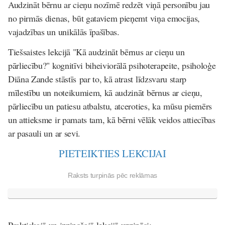
Audzināt bērnu ar cieņu nozīmē redzēt viņā personību jau
no pirmās dienas, būt gataviem pieņemt viņa emocijas,
vajadzības un unikālās īpašības.
Tiešsaistes lekcijā "Kā audzināt bērnus ar cieņu un
pārliecību?" kognitīvi biheiviorālā psihoterapeite, psiholoģe
Diāna Zande stāstīs par to, kā atrast līdzsvaru starp
mīlestību un noteikumiem, kā audzināt bērnus ar cieņu,
pārliecību un patiesu atbalstu, atceroties, ka mūsu piemērs
un attieksme ir pamats tam, kā bērni vēlāk veidos attiecības
ar pasauli un ar sevi.
PIETEIKTIES LEKCIJAI
Raksts turpinās pēc reklāmas
Praktiskajā un izzinošajā lekcijā uzzināsi: