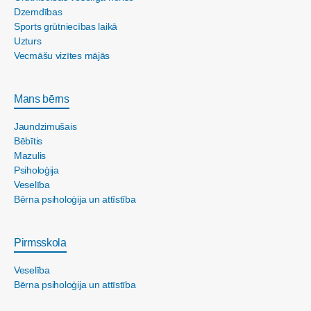
Dzemdības
Sports grūtniecības laikā
Uzturs
Vecmāšu vizītes mājās
Mans bērns
Jaundzimušais
Bēbītis
Mazulis
Psiholoģija
Veselība
Bērna psiholoģija un attīstība
Pirmsskola
Veselība
Bērna psiholoģija un attīstība