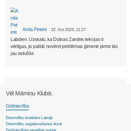
Anita Petere
22. Oct 2025, 11:27
Labdien. Uzskatu, ka Diānas Zandes lekcijas ir
vērtīgas, jo palīdz novērst problēmas ģimenē pirms tās
jau radušās
Vēl Māmiņu Klubā:
Grūtniecība
Dzemdību iestādes Latvijā
Dzemdību sagatavošanas kursi
Grūtniecības veselīga norise