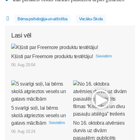
Bērna-psiholoģija-un-attīstība
Vecāku-Skola
Lasi vēl
Kļūsti par Freemore produktu testētāju!
Sievietēm
06. Aug 20:04
5 svarīgi soļi, lai bērns
skolā atgrieztos vesels un
gatavs mācībām
No 16. oktobra atvērsies
Sievietēm
durvis uz divām
06. Aug 10:24
pasaulēm: publicēts