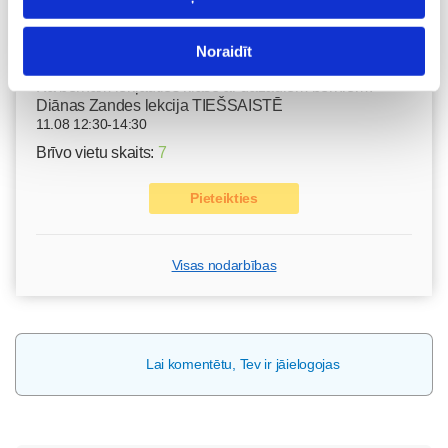
Pieteikties
Noraidīt
Kā bērnam iekļauties klasē ar dažādiem bērniem?
Diānas Zandes lekcija TIEŠSAISTĒ
11.08 12:30-14:30
Brīvo vietu skaits:
7
Pieteikties
Visas nodarbības
Lai komentētu, Tev ir jāielogojas