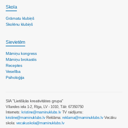
Skola
Grāmatu klubiņš
Skolēnu klubiņš
Sievietēm
Māmiņu kongress
Māmiņu brokastis
Receptes
Veselība
Psiholoģija
SIA "Lietišķās kreativitātes grupa"
Vīlandes iela 1-2, Rīga, LV - 1010, Tālr. 67350750
Internets:
kristine@maminuklubs.lv
TV raidījums:
kristine@maminuklubs.lv
Reklāma:
reklama@maminuklubs.lv
Vecāku
skola:
vecakuskola@maminuklubs.lv