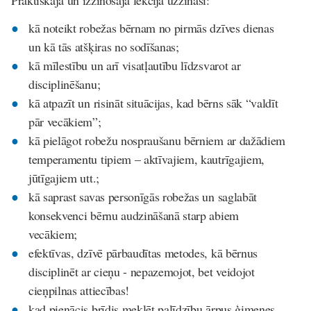
kā noteikt robežas bērnam no pirmās dzīves dienas
un kā tās atšķiras no sodīšanas;
kā mīlestību un arī visatļautību līdzsvarot ar
disciplinēšanu;
kā atpazīt un risināt situācijas, kad bērns sāk “valdīt
pār vecākiem”;
kā pielāgot robežu nospraušanu bērniem ar dažādiem
temperamentu tipiem – aktīvajiem, kautrīgajiem,
jūtīgajiem utt.;
kā saprast savas personīgās robežas un saglabāt
konsekvenci bērnu audzināšanā starp abiem
vecākiem;
efektīvas, dzīvē pārbaudītas metodes, kā bērnus
disciplinēt ar cieņu - nepazemojot, bet veidojot
cieņpilnas attiecības!
kad pienācis brīdis meklēt palīdzību ārpus ģimenes.