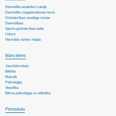
Dzemdību iestādes Latvijā
Dzemdību sagatavošanas kursi
Grūtniecības veselīga norise
Dzemdības
Sports grūtniecības laikā
Uzturs
Vecmāšu vizītes mājās
Mans bērns
Jaundzimušais
Bēbītis
Mazulis
Psiholoģija
Veselība
Bērna psiholoģija un attīstība
Pirmsskola