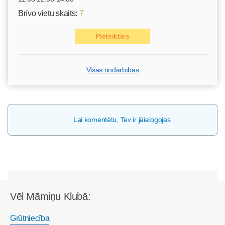
Brīvo vietu skaits:
7
Pieteikties
Visas nodarbības
Lai komentētu, Tev ir jāielogojas
Vēl Māmiņu Klubā:
Grūtniecība