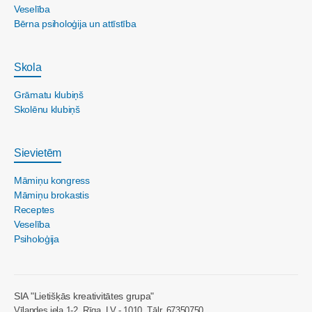
Veselība
Bērna psiholoģija un attīstība
Skola
Grāmatu klubiņš
Skolēnu klubiņš
Sievietēm
Māmiņu kongress
Māmiņu brokastis
Receptes
Veselība
Psiholoģija
SIA "Lietišķās kreativitātes grupa"
Vīlandes iela 1-2, Rīga, LV - 1010, Tālr. 67350750