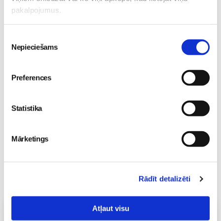
pakalpojumus.
Piekrišanas
Nepieciešams
izvēle
Sākam jauno Māmiņu
Brokastu sezonu 9.
septembrī!
Sievietēm
Preferences
03. Aug 16:09
Statistika
Mārketings
Rādīt detalizēti
Atļaut visu
Vecāku skola