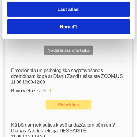
Grūtnieču masāža, pēcdzemdību masāža, ķermeņa
Ļaut atlasi
masāža Māmiņu klubā pie masāžas speciālistes Olgas
Gerasimenko
Ķermeņa masāža
Noraidīt
10.08 11:30-15:30
Izpārdots
Nodarbības citā laikā
Emocionālā un psiholoģiskā sagatavošanās
dzemdībām kopā ar Diānu Zandi tiešsaistē ZOOM.US
11.08 10:00-12:00
Brīvo vietu skaits:
9
Pieteikties
Kā bērnam iekļauties klasē ar dažādiem bērniem?
Diānas Zandes lekcija TIEŠSAISTĒ
11.08 12:30-14:30