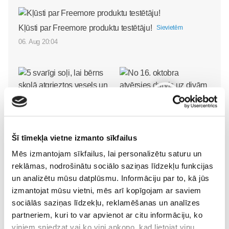
Kļūsti par Freemore produktu testētāju!
Sievietēm
06. Aug 20:04
5 svarīgi soļi, lai bērns
skolā atgrieztos vesels un
gatavs mācībām
No 16. oktobra atvērsies
Sievietēm
Šī tīmekļa vietne izmanto sīkfailus
durvis uz divām
06. Aug 10:24
Mēs izmantojam sīkfailus, lai personalizētu saturu un
pasaulēm: publicēts
reklāmas, nodrošinātu sociālo saziņas līdzekļu funkcijas
filmas “Kristofers un divu
un analizētu mūsu datplūsmu. Informāciju par to, kā jūs
pasauļu atslēga” treileris
izmantojat mūsu vietni, mēs arī kopīgojam ar saviem
Sievietēm
sociālās saziņas līdzekļu, reklamēšanas un analīzes
05. Aug 12:00
partneriem, kuri to var apvienot ar citu informāciju, ko
viņiem sniedzat vai ko viņi apkopo, kad lietojat viņu