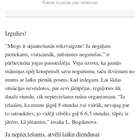
Raksts turpinās pēc reklāmas
Izgulies!
“Miegs ir atjaunošanās rokzvaigzne! Ja neguļam
pietiekami, visticamāk, jutīsimies nogurušas,” ir
pārliecināta jogas pasniedzēja. Viņa uzsver, ka jaunās
māmiņas spēj kompensēt savu nogurumu, taču ikvienam no
mums ar laiku pienāk posms, kad izdegam. Lai šādas
situācijas neveidotos, par sevi jārūpējas, izguļoties tik
daudz stundu, cik nepieciešams mūsu organismam. “Ja
izlasām, ka mums jāguļ 8 stundas vai vairāk, nevajag par
to satraukties, jo vidēji cilvēks guļ 6-6,5 stundas, tāpēc ir
jāvēro, kā jūtamies,” iesaka L. Bogdanova.
Ja nepieciešams, atvēli laiku diendusai