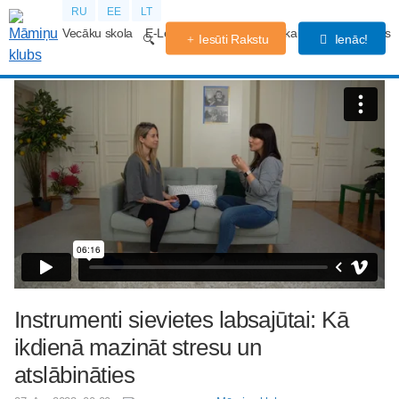
RU
EE
LT
Vecāku skola
E-Lekcijas
Grūtniecības kalendārs
Forums
Iesūti Rakstu
Ienāc!
Instrumenti sievietes labsajūtai: Kā
ikdienā mazināt stresu un
atslābināties