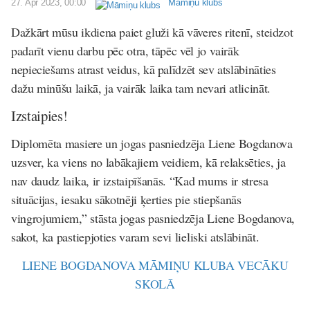
27. Apr 2023, 00:00
Māmiņu klubs
Dažkārt mūsu ikdiena paiet gluži kā vāveres ritenī, steidzot
padarīt vienu darbu pēc otra, tāpēc vēl jo vairāk
nepieciešams atrast veidus, kā palīdzēt sev atslābināties
dažu minūšu laikā, ja vairāk laika tam nevari atlicināt.
Izstaipies!
Diplomēta masiere un jogas pasniedzēja Liene Bogdanova
uzsver, ka viens no labākajiem veidiem, kā relaksēties, ja
nav daudz laika, ir izstaipīšanās. “Kad mums ir stresa
situācijas, iesaku sākotnēji ķerties pie stiepšanās
vingrojumiem,” stāsta jogas pasniedzēja Liene Bogdanova,
sakot, ka pastiepjoties varam sevi lieliski atslābināt.
LIENE BOGDANOVA MĀMIŅU KLUBA VECĀKU
SKOLĀ