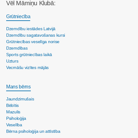
Vēl Māmiņu Klubā:
Grūtniecība
Dzemdību iestādes Latvijā
Dzemdību sagatavošanas kursi
Grūtniecības veselīga norise
Dzemdības
Sports grūtniecības laikā
Uzturs
Vecmāšu vizītes mājās
Mans bērns
Jaundzimušais
Bēbītis
Mazulis
Psiholoģija
Veselība
Bērna psiholoģija un attīstība