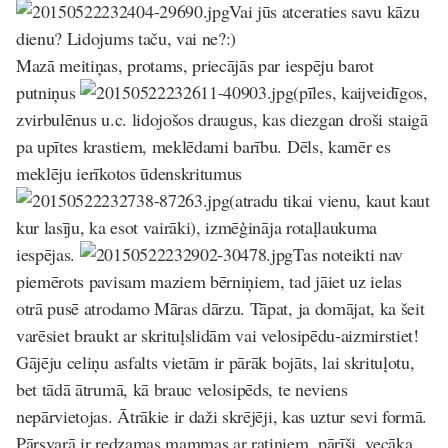
Vai jūs atceraties savu kāzu
dienu? Lidojums taču, vai ne?:)
Mazā meitiņas, protams, priecājās par iespēju barot
putniņus
(pīles, kaijveidīgos,
zvirbulēnus u.c. lidojošos draugus, kas diezgan droši staigā
pa upītes krastiem, meklēdami barību. Dēls, kamēr es
meklēju ierīkotos ūdenskritumus
(atradu tikai vienu, kaut kaut
kur lasīju, ka esot vairāki), izmēģināja rotaļlaukuma
iespējas.
Tas noteikti nav
piemērots pavisam maziem bērniņiem, tad jāiet uz ielas
otrā pusē atrodamo Māras dārzu. Tāpat, ja domājat, ka šeit
varēsiet braukt ar skrituļslidām vai velosipēdu-aizmirstiet!
Gājēju celiņu asfalts vietām ir pārāk bojāts, lai skrituļotu,
bet tādā ātrumā, kā brauc velosipēds, te neviens
nepārvietojas. Ātrākie ir daži skrējēji, kas uztur sevi formā.
Pārsvarā ir redzamas mammas ar ratiņiem, pārīši, vecāka