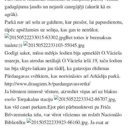
gadagājuma ļaudis un nejauši caurgājēji (akurāt kā es
agrāk).
Parkā nav arī solu ar galdiem, kur piesēst, lai papusdienotu,
tāpēc apsēžamies uz soliņa, kas gan te netrūkst.
Bet toties ir bezmaksas
tualete:))
Godīgi sakot, mūsu mērķis šodien bija apmeklēt O.Vācieša
muzeju, kas atrodas netālajā O.Vācieša ielā 19, taču šodien
tas bija slēgts-laikam jau tādēļ, ka gatavojas rītdienas
Pārdaugavas svētkiem, kas norisināsies arī Arkādija parkā.
http://www.draugiem.lv/pardaugavassvetki/
Ja bērniem interesē vēsture, aizvediet viņus arī uz blakus
esošo Torņakalna staciju
,
kas vīd cauri parkam.Ejot pāri pārbrauktuvei pa Friča
Brīvzemnieka ielu, var vērot vilcienus un redzēt Nacionālo
Bibliotēku
. Ja esat ar