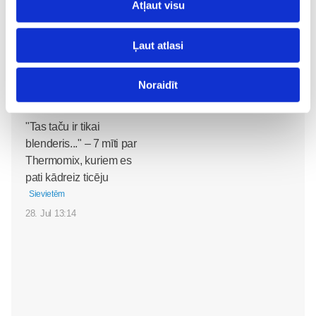
Atļaut visu
31. Jul 09:45
Ļaut atlasi
Noraidīt
"Tas taču ir tikai
blenderis..." – 7 mīti par
Thermomix, kuriem es
pati kādreiz ticēju
Sievietēm
28. Jul 13:14