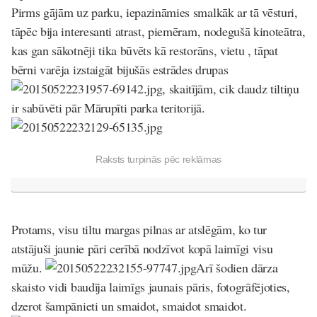
Pirms gājām uz parku, iepazināmies smalkāk ar tā vēsturi,
tāpēc bija interesanti atrast, piemēram, nodegušā kinoteātra,
kas gan sākotnēji tika būvēts kā restorāns, vietu , tāpat
bērni varēja izstaigāt bijušās estrādes drupas
, skaitījām, cik daudz tiltiņu
ir sabūvēti pār Mārupīti parka teritorijā.
Raksts turpinās pēc reklāmas
Protams, visu tiltu margas pilnas ar atslēgām, ko tur
atstājuši jaunie pāri cerībā nodzīvot kopā laimīgi visu
mūžu.
Arī šodien dārza
skaisto vidi baudīja laimīgs jaunais pāris, fotogrāfējoties,
dzerot šampānieti un smaidot, smaidot smaidot.