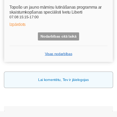
Topošo un jauno māmiņu lutināšanas programma ar
skaistumkopšanas speciālisti Ivetu Liberti
07.08 15:15-17:00
Izpārdots
Nodarbības citā laikā
Visas nodarbības
Lai komentētu, Tev ir jāielogojas