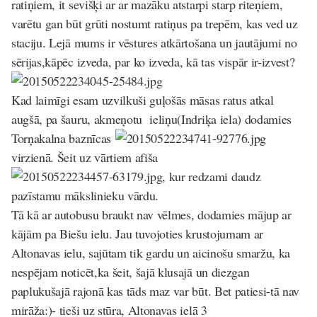
ratiņiem, it sevišķi ar ar mazāku atstarpi starp riteņiem,
varētu gan būt grūti nostumt ratiņus pa trepēm, kas ved uz
staciju. Lejā mums ir vēstures atkārtošana un jautājumi no
sērijas,kāpēc izveda, par ko izveda, kā tas vispār ir-izvest?
Kad laimīgi esam uzvilkuši guļošās māsas ratus atkal
augšā, pa šauru, akmeņotu ieliņu(Indriķa iela) dodamies
Torņakalna baznīcas
virzienā. Šeit uz vārtiem afiša
, kur redzami daudz
pazīstamu mākslinieku vārdu.
Tā kā ar autobusu braukt nav vēlmes, dodamies mājup ar
kājām pa Biešu ielu. Jau tuvojoties krustojumam ar
Altonavas ielu, sajūtam tik gardu un aicinošu smaržu, ka
nespējam noticēt,ka šeit, šajā klusajā un diezgan
paplukušajā rajonā kas tāds maz var būt. Bet patiesi-tā nav
mirāža:)- tieši uz stūra, Altonavas ielā 3