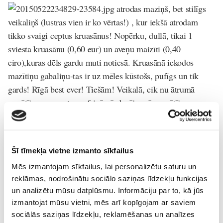
atrodas maziņš, bet stilīgs
veikaliņš (lustras vien ir ko vērtas!) , kur iekšā atrodam
tikko svaigi ceptus kruasānus! Nopērku, dullā, tikai 1
sviesta kruasānu (0,60 eur) un aveņu maizīti (0,40
eiro),kuras dēls gardu muti notiesā. Kruasānā iekodos
mazītiņu gabaliņu-tas ir uz mēles kūstošs, pufīgs un tik
gards! Rīgā best ever! Tiešām! Veikalā, cik nu ātrumā
nopētīju un sapratu no feinā pārdevēja, pēc pasūtījuma cep
kūkas, tartes un citus gardumus.
Lai mums visiem ikdienišķajā izdodas atrast ko neparastu
Šī tīmekļa vietne izmanto sīkfailus
un uziet pērles!
Mēs izmantojam sīkfailus, lai personalizētu saturu un
reklāmas, nodrošinātu sociālo saziņas līdzekļu funkcijas
Konkursi
Vasaras-gids
un analizētu mūsu datplūsmu. Informāciju par to, kā jūs
izmantojat mūsu vietni, mēs arī kopīgojam ar saviem
Lasi vēl
sociālās saziņas līdzekļu, reklamēšanas un analīzes