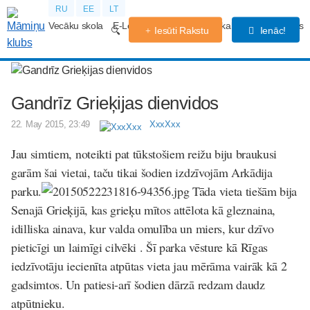
RU
EE
LT
Vecāku skola
E-Lekcijas
Grūtniecības kalendārs
Forums
Iesūti Rakstu
Ienāc!
Gandrīz Grieķijas dienvidos
22. May 2015, 23:49
XxxXxx
Jau simtiem, noteikti pat tūkstošiem reižu biju braukusi
garām šai vietai, taču tikai šodien izdzīvojām Arkādija
parku.
Tāda vieta tiešām bija
Senajā Grieķijā, kas grieķu mītos attēlota kā gleznaina,
idilliska ainava, kur valda omulība un miers, kur dzīvo
pieticīgi un laimīgi cilvēki . Šī parka vēsture kā Rīgas
iedzīvotāju iecienīta atpūtas vieta jau mērāma vairāk kā 2
gadsimtos. Un patiesi-arī šodien dārzā redzam daudz
atpūtnieku.