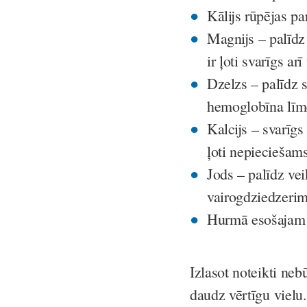
Kālijs
rūpējas par
Magnijs
– palīdz
ir ļoti svarīgs 
Dzelzs
– palīdz 
hemoglobīna līme
Kalcijs
– svarīgs
ļoti nepieciešams
Jods
– palīdz vei
vairogdziedzerim
Hurmā esošaja
Izlasot noteikti neb
daudz vērtīgu vielu.