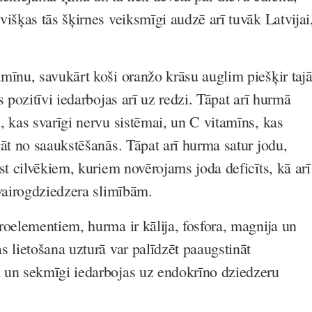
išķas tās šķirnes veiksmīgi audzē arī tuvāk Latvijai
.
mīnu, savukārt koši oranžo krāsu auglim piešķir taj
s pozitīvi iedarbojas arī uz redzi. Tāpat arī hurmā
, kas svarīgi nervu sistēmai, un C vitamīns, kas
gāt no saaukstēšanās. Tāpat arī hurma satur jodu,
st cilvēkiem, kuriem novērojams joda deficīts, kā arī
 vairogdziedzera slimībām.
roelementiem, hurma ir kālija, fosfora, magnija un
s lietošana uzturā var palīdzēt paaugstināt
 un sekmīgi iedarbojas uz endokrīno dziedzeru