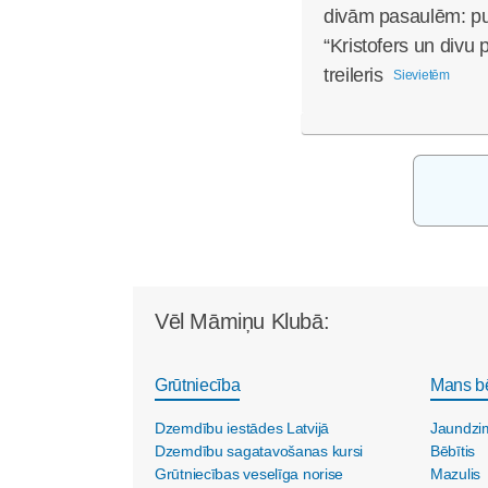
divām pasaulēm: pub
“Kristofers un divu 
treileris
Sievietēm
Vēl Māmiņu Klubā:
Grūtniecība
Mans b
Dzemdību iestādes Latvijā
Jaundzi
Dzemdību sagatavošanas kursi
Bēbītis
Grūtniecības veselīga norise
Mazulis