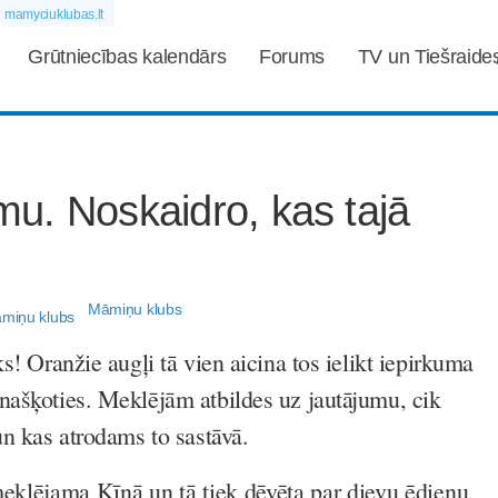
mamyciuklubas.lt
Grūtniecības kalendārs
Forums
TV un Tiešraide
u. Noskaidro, kas tajā
Māmiņu klubs
ks! Oranžie augļi tā vien aicina tos ielikt iepirkuma
našķoties. Meklējām atbildes uz jautājumu, cik
un kas atrodams to sastāvā.
klējama Ķīnā un tā tiek dēvēta par dievu ēdienu,