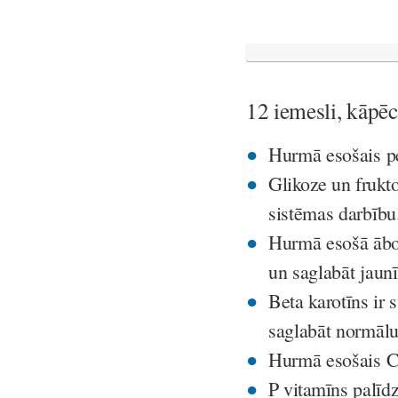
12 iemesli, kāpē
Hurmā esošais
p
Glikoze un frukt
sistēmas darbību
Hurmā esošā
ābo
un saglabāt jaun
Beta karotīns
ir 
saglabāt normālu
Hurmā esošais
C
P vitamīns
palīdz