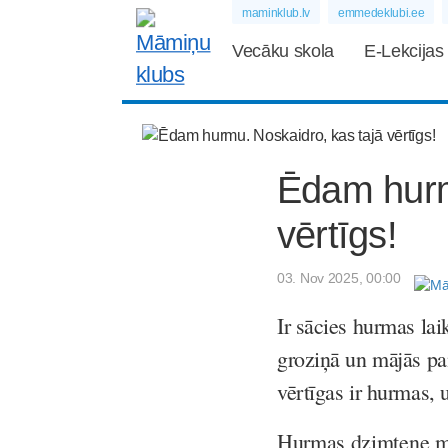
maminklub.lv
emmedeklubi.ee
Vecāku skola
E-Lekcijas
Ēdam hurm
vērtīgs!
03. Nov 2025, 00:00
Ir sācies hurmas lai
groziņā un mājās pa
vērtīgas ir hurmas, 
Hurmas dzimtene me