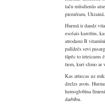
taču mūsdienās atsev
piemēram, Ukrainā
Hurmā ir daudz vita
esošais karotīns, ka
atrodami B vitamīni
palīdzēs sevi pasar
tāpēc to ieteicams ē
tiem, kuri slimo ar
Kas attiecas uz mik
dzelzs avots. Hurma
hemoglobīna līmeni
darbību.