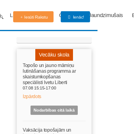
s
Labdarības fonds
Gaidības
Jaundzimušais
Iesūti Rakstu
Ienāc!
Vecāku skola
Topošo un jauno māmiņu
lutināšanas programma ar
skaistumkopšanas
speciālisti Ivetu Liberti
07.08 15:15-17:00
Izpārdots
Nodarbības citā laikā
Vaksācija topošajām un