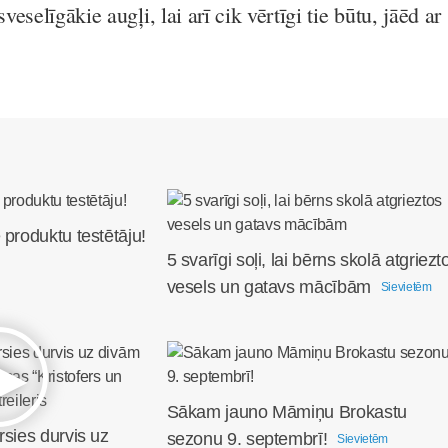
sveselīgākie augļi, lai arī cik vērtīgi tie būtu, jāēd ar
 produktu testētāju!
5 svarīgi soļi, lai bērns skolā atgriezt
vesels un gatavs mācībām
Sievietēm
Sākam jauno Māmiņu Brokastu
rsies durvis uz
sezonu 9. septembrī!
Sievietēm