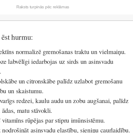
Raksts turpinās pēc reklāmas
c ēst hurmu:
ektīns
normalizē gremošanas traktu un vielmaiņu.
oze
labvēlīgi iedarbojas uz sirds un asinsvadu
.
lskābe un citronskābe
palīdz uzlabot gremošanu
ību un skaistumu.
svarīgs redzei, kaulu audu un zobu augšanai, palīdz
 ādas, matu stāvokli.
 vitamīns
rūpējas par stipru imūnsistēmu.
 nodrošināt asinsvadu elastību, sieniņu caurlaidību.