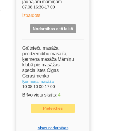
jaunajām māmiņām
,
07.08 16:30-17:00
Izpārdots
Nodarbības citā laikā
ā
Grūtnieču masāža,
pēcdzemdību masāža,
ķermeņa masāža Māmiņu
klubā pie masāžas
speciālistes Olgas
Gerasimenko
Ķermeņa masāža
10.08 10:00-17:00
Brīvo vietu skaits:
4
Pieteikties
Visas nodarbības