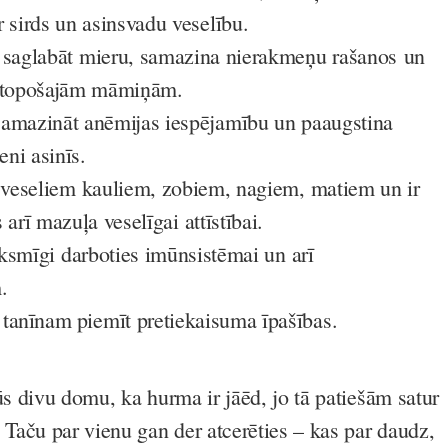
 sirds un asinsvadu veselību.
 saglabāt mieru, samazina nierakmeņu rašanos un
arī topošajām māmiņām.
samazināt anēmijas iespējamību un paaugstina
ni asinīs.
 veseliem kauliem, zobiem, nagiem, matiem un ir
 arī mazuļa veselīgai attīstībai.
ksmīgi darboties imūnsistēmai un arī
.
m
tanīnam
piemīt pretiekaisuma īpašības.
ūs divu domu, ka hurma ir jāēd, jo tā patiešām satur
 Taču par vienu gan der atcerēties – kas par daudz,