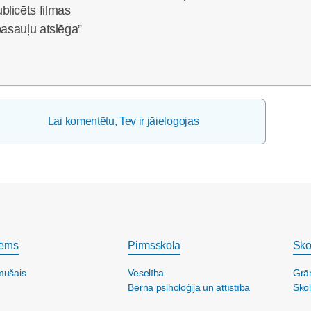
licēts filmas
pasauļu atslēga”
Lai komentētu, Tev ir jāielogojas
ērns
Pirmsskola
Sko
mušais
Veselība
Grā
Bērna psiholoģija un attīstība
Skol