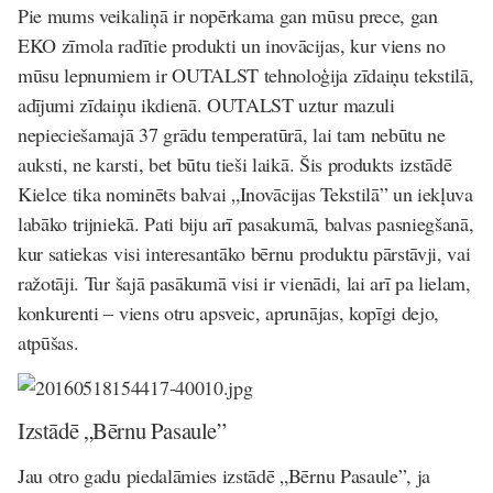
Pie mums veikaliņā ir nopērkama gan mūsu prece, gan
EKO zīmola radītie produkti un inovācijas, kur viens no
mūsu lepnumiem ir OUTALST tehnoloģija zīdaiņu tekstilā,
adījumi zīdaiņu ikdienā. OUTALST uztur mazuli
nepieciešamajā 37 grādu temperatūrā, lai tam nebūtu ne
auksti, ne karsti, bet būtu tieši laikā. Šis produkts izstādē
Kielce tika nominēts balvai „Inovācijas Tekstilā” un iekļuva
labāko trijniekā. Pati biju arī pasakumā, balvas pasniegšanā,
kur satiekas visi interesantāko bērnu produktu pārstāvji, vai
ražotāji. Tur šajā pasākumā visi ir vienādi, lai arī pa lielam,
konkurenti – viens otru apsveic, aprunājas, kopīgi dejo,
atpūšas.
Izstādē „Bērnu Pasaule”
Jau otro gadu piedalāmies izstādē „Bērnu Pasaule”, ja