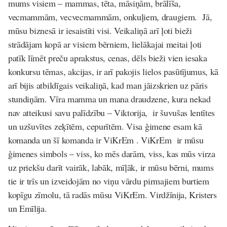
mums visiem – mammas, tēta, māsiņām, brālīša,
vecmammām, vecvecmammām, onkuļiem, draugiem. Jā,
mūsu biznesā ir iesaistīti visi. Veikaliņā arī ļoti bieži
strādājam kopā ar visiem bērniem, lielākajai meitai ļoti
patīk līmēt preču aprakstus, cenas, dēls bieži vien iesaka
konkursu tēmas, akcijas, ir arī pakojis lielos pasūtījumus, kā
arī bijis atbildīgais veikaliņā, kad man jāizskrien uz pāris
stundiņām. Vīra mamma un mana draudzene, kura nekad
nav atteikusi savu palīdzību – Viktorija, ir šuvušas lentītes
un uzšuvītes zeķītēm, cepurītēm. Visa ģimene esam kā
komanda un šī komanda ir ViKrEm . ViKrEm ir mūsu
ģimenes simbols – viss, ko mēs darām, viss, kas mūs virza
uz priekšu darīt vairāk, labāk, mīļāk, ir mūsu bērni, mums
tie ir trīs un izveidojām no viņu vārdu pirmajiem burtiem
kopīgu zīmolu, tā radās mūsu ViKrEm. Virdžīnija, Kristers
un Emīlija.