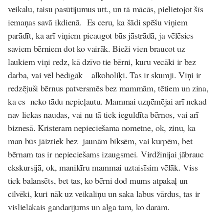
veikalu, taisu pasūtījumus utt., un tā mācās, pielietojot šīs
iemaņas savā ikdienā. Es ceru, ka šādi spēšu viņiem
parādīt, ka arī viņiem pieaugot būs jāstrādā, ja vēlēsies
saviem bērniem dot ko vairāk. Bieži vien braucot uz
laukiem viņi redz, kā dzīvo tie bērni, kuru vecāki ir bez
darba, vai vēl bēdīgāk – alkoholiķi. Tas ir skumji. Viņi ir
redzējuši bērnus patversmēs bez mammām, tētiem un zina,
ka es neko tādu nepieļautu. Mammai uzņēmējai arī nekad
nav liekas naudas, vai nu tā tiek ieguldīta bērnos, vai arī
biznesā. Kristeram nepieciešama nometne, ok, zinu, ka
man būs jāiztiek bez jaunām biksēm, vai kurpēm, bet
bērnam tas ir nepieciešams izaugsmei. Virdžinijai jābrauc
ekskursijā, ok, manikīru mammai uztaisīsim vēlāk. Viss
tiek balansēts, bet tas, ko bērni dod mums atpakaļ un
cilvēki, kuri nāk uz veikaliņu un saka labus vārdus, tas ir
vislielākais gandarījums un alga tam, ko darām.