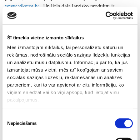
www.vikrem.lv
. Un liela daļa latvisko produktu ir
pieejama arī „Latvijas pērle” veikalos Ogrē un Siguldā.
Šī tīmekļa vietne izmanto sīkfailus
Mēs izmantojam sīkfailus, lai personalizētu saturu un
reklāmas, nodrošinātu sociālo saziņas līdzekļu funkcijas
un analizētu mūsu datplūsmu. Informāciju par to, kā jūs
Reklāma mūsdienās maksā daudz, kā vienu no reklāmas
izmantojat mūsu vietni, mēs arī kopīgojam ar saviem
veidiem uztveru izstādi – tā ir vieta, kur mūsu
sociālās saziņas līdzekļu, reklamēšanas un analīzes
mērķauditorija ir visvairāk pārstāvēta, šādi ir iespēja arī
partneriem, kuri to var apvienot ar citu informāciju, ko
iegūt kontaktus ar plašākām attīstības iespējām. Aktīvi
viņiem sniedzat vai ko viņi apkopo, kad lietojat viņu
darbojamies FB ar ViKrEm lapu, draugiem.lv ar
pakalpojumus.
EKOYoungsmile lapu kā pārstāvji, kā arī vislabākā reklāma
esam mēs paši – viens klients pie mums iegādājas kādu
Piekrišanas
preci un tad šis viens mutvārdos reklāmu nodod tālāk
Nepieciešams
izvēle
desmitiem savu paziņu. Gandarījums ir redzēt klientus atkal