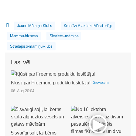
Jauno-Māmiņu-Klubs
Kreatīvi-Praktiski-Mūsdienīgi
Mammu-bizness
Sieviete--māmiņa
Strādājošo-māmiņu-klubs
Lasi vēl
Kļūsti par Freemore produktu testētāju!
Sievietēm
06. Aug 20:04
5 svarīgi soļi, lai bērns