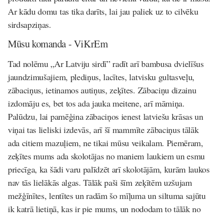
Ar kādu domu tas tika darīts, lai jau paliek uz to cilvēku
sirdsapziņas.
Mūsu komanda - ViKrEm
Tad nolēmu „Ar Latviju sirdī” radīt arī bambusa dvielīšus
jaundzimušajiem, plediņus, lacītes, latvisku gultasveļu,
zābaciņus, ietinamos autiņus, zeķītes. Zābaciņu dizainu
izdomāju es, bet tos ada jauka meitene, arī māmiņa.
Palūdzu, lai pamēģina zābaciņos ienest latviešu krāsas un
viņai tas lieliski izdevās, arī šī mammīte zābaciņus tālāk
ada citiem mazuļiem, ne tikai mūsu veikalam. Piemēram,
zeķītes mums ada skolotājas no maniem laukiem un esmu
priecīga, ka šādi varu palīdzēt arī skolotājām, kurām laukos
nav tās lielākās algas. Tālāk paši šīm zeķītēm uzšujam
mežģīnītes, lentītes un radām šo mīļuma un siltuma sajūtu
ik katrā lietiņā, kas ir pie mums, un nododam to tālāk no