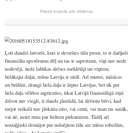
Raksts turpinās pēc reklāmas
Ļoti daudzi latvieši, kuri ir devušies tālu prom, to ir darījuši
finansiālu apsvērumu dēļ un tas ir saprotami, viņi nav nedz
nodevēji, nedz labākas dzīves meklētāji un viņiem,
lielākajai daļai, mūsu Latvija ir sirdī. Arī mums, māsīcas
un brālēni, draugi liela daļa ir ārpus Latvijas, bet tik pat
liela daļa vēlētos atgriezties, tikai Latvijā finansiālajā ziņā
dzīvot nav viegli, ir daudz jāstrādā, lai dzīvotu brīvi, kad
ieejot veikalā nav jāskaita eiro, vai centi, vai man tas sanāk,
vai nē, neiet runa par lieliem pirkumiem. Tādēļ arī
nostaļģiski domājot par mūsējiem tālu aiz mūsu robežām,
radās ideja „Ar Latviju sirdī”.