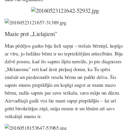
Mazie pret „Lielajiem”
Man pēdējos gadus bija lieli sapņi – trešais bērniņš, kopīgs
ar vīru, jo lielākie bērni ir no iepriekšējām attiecībām. Bija
dzīvē posms, kad šis sapnis šķita nereāls, jo pie diagnozes
„Melanoma” reti kad ārsti pieļauj domu, ka Tu spēsi
iznēsāt un piedzemdēt veselu bērnu un palikt dzīva. Šis
sapnis mums piepildījās un kopīgi augot ar manu mazo
bērnu, radās sapnis par savu veikalu, savu māju un dārzu.
Aizvadītajā gadā visi šie mani sapņi piepildījās – lai arī
grūti birokrātijas ziņā, māja mums ir un lēnām arī savs
veikaliņš mums ir.