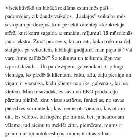
Visefektīvākā un labākā reklāma esam mēs paši –
padomājiet, cik daudz veikalos, „Lielajos” veikalos mēs
sastopam pārdevējus, kuri perfekti orientējas konkrētajā
sfērā, kuri katru sagaida ar smaidu, mīļumu? Tā mūsdienās
jau ir ekstra. Zinot pēc sevis, lai arī reti, laika trūkuma dēļ,
staigājot pa veikaliem, labākajā gadījumā man pajautā:”Vai
varu Jums palīdzēt?” Šo teikumu un teikuma jēgu var
izprast dažādi... Un pārdevējiem, galvenokārt, ir pilnīgi
vienalga, ko piedāvāt klientam, baltu, zilu, zaļu plediņu un
viņam ir vienalga, kādu klients nopirks, galvenais, lai pie
viņiem. Man ir savādāk, es savu un EKO produkciju
pārzinu pilnībā, zinu visus sastāvus, funkcijas, no savas
pieredzes varu ieteikt, kas piemērots vienam, kas otram
utt., Es vēlētos, lai nopērk pie mums, bet, ja neatrodam
vēlamo, tad aicinu to meklēt citur, piemēram, mums ir
guļammaisiņi autokrēsliņos, mums ir aitas vilnas