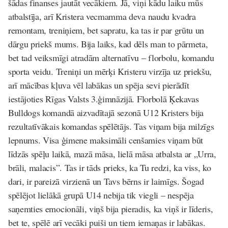
šādas finanses jautāt vecākiem. Jā, viņi kādu laiku mūs
atbalstīja, arī Kristera vecmamma deva naudu kvadra
remontam, treniņiem, bet sapratu, ka tas ir par grūtu un
dārgu priekš mums. Bija laiks, kad dēls man to pārmeta,
bet tad veiksmīgi atradām alternatīvu – florbolu, komandu
sporta veidu. Treniņi un mērķi Kristeru virzīja uz priekšu,
arī mācības kļuva vēl labākas un spēja sevi pierādīt
iestājoties Rīgas Valsts 3.ģimnāzijā. Florbolā Ķekavas
Bulldogs komandā aizvadītajā sezonā U12 Kristers bija
rezultatīvākais komandas spēlētājs. Tas viņam bija milzīgs
lepnums. Visa ģimene maksimāli cenšamies viņam būt
līdzās spēļu laikā, mazā māsa, lielā māsa atbalsta ar „Urra,
brāli, malacis”. Tas ir tāds prieks, ka Tu redzi, ka viss, ko
dari, ir pareizā virzienā un Tavs bērns ir laimīgs. Šogad
spēlējot lielākā grupā U14 nebija tik viegli – nespēja
saņemties emocionāli, viņš bija pieradis, ka viņš ir līderis,
bet te, spēlē arī vecāki puiši un tiem iemaņas ir labākas.