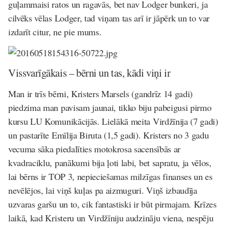
guļammaisi ratos un ragavās, bet nav Lodger bunkeri, ja
cilvēks vēlas Lodger, tad viņam tas arī ir jāpērk un to var
izdarīt citur, ne pie mums.
Vissvarīgākais – bērni un tas, kādi viņi ir
Man ir trīs bērni, Kristers Marsels (gandrīz 14 gadi)
piedzima man pavisam jaunai, tikko biju pabeigusi pirmo
kursu LU Komunikācijās. Lielākā meita Virdžīnija (7 gadi)
un pastarīte Emīlija Biruta (1,5 gadi). Kristers no 3 gadu
vecuma sāka piedalīties motokrosa sacensībās ar
kvadraciklu, panākumi bija ļoti labi, bet sapratu, ja vēlos,
lai bērns ir TOP 3, nepieciešamas milzīgas finanses un es
nevēlējos, lai viņš kuļas pa aizmuguri. Viņš izbaudīja
uzvaras garšu un to, cik fantastiski ir būt pirmajam. Krīzes
laikā, kad Kristeru un Virdžīniju audzināju viena, nespēju