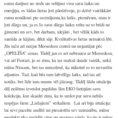
esmu darījusi no sirds un veltījusi visu savu laiku un
enerģiju, es šādas lietas ļoti pārdzīvoju, jo dzīvē vairākkārt
esmu nonākusi pie secinājuma,ka laiks, piemēram, man ir
ļoti dārgs un, ja es šo savu dārgo laiku veltu uz to brīdi ne
ģimenei un sev, bet darbam, idejām , bet vēlāk kāds to
samīda ar kājām, dikti sāp. Kvalitatīvas lietas nemaksā lēti.
Jūs taču arī neejat Mersedesu centrā un nejautājat pēc
„OPELĪŠA” cenas. Tādēļ jau es arī nebraucu ar Mersedesu,
vai arī Ferrari, jo es zinu, ka tas maksā daudz vairāk, nekā
mūsu Nissans, bet tas nenozīmē, ka nākotnē es to nevarēšu
atļauties. Tad, kad būs tam labvēlīgs laiks, tad tas arī
notiks, bet līdz tam mums vēl jāizaug. Tādēļ šādu situāciju
dēļ nolēmu izveidot papildus šīm EKO lietiņām savu
kolekciju, kur skaidri zinu, ka to uzdot par savu nebūs
iespējas šiem „Lielajiem” veikaliem. Lai arī bija situācija:
lai sevi paceltu saulītē un piesaistītu sev uzmanību, mūsu
produkti tika parādīti citur un neviena vārda, ka tie ir mūsu.