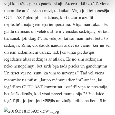
viņi kautrējas par to pateikt skaļi. Atceros, kā izstādē viena
mammīte atnāk vienu reizi, tad atkal. Viņu ļoti ieinteresēja
OUTLAST plediņi – sedziņas, kuri uztur mazulīti
nepieciešamajā ķermeņa temperatūrā. Viņa man saka:” Es
gaidu dvīnīšus un vēlētos abiem vienādas sedziņas, bet tad
tas sanāk ļoti dārgi!”. Es vēlējos, lai šai mammītei būtu šīs
sedziņas. Zinu, cik daudz naudas aiziet uz vienu, kur nu vēl
diviem zīdainīšiem uzreiz, tādēļ es viņai piedāvāju
iegādāties abas sedziņas ar atlaidi. Es no šīm sedziņām
neko nenopelnīju, bet sirdī bija tāds prieks un gandarījums.
Un ticiet vai ne, zinu, ka viņi to novērtēs.” Tad vēl viena
mammīte uz mūsu „Jauno māmiņu dienām” atnāca, lai
iegādātos OUTLAST konvertiņu, izstādē viņa to noskatīja,
bet šajās dienās, kad visai precei mums bija 25% atlaide,
iegādājās, jo ļoti, ļoti vēlējās un zināja, cik laba lieta tā ir.