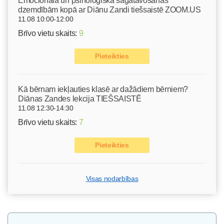
Emocionālā un psiholoģiskā sagatavošanās
dzemdībām kopā ar Diānu Zandi tiešsaistē ZOOM.US
11.08 10:00-12:00
Brīvo vietu skaits:
9
Pieteikties
Kā bērnam iekļauties klasē ar dažādiem bērniem?
Diānas Zandes lekcija TIEŠSAISTĒ
11.08 12:30-14:30
Brīvo vietu skaits:
7
Pieteikties
Visas nodarbības