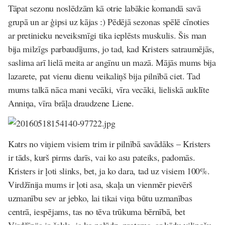
Tāpat sezonu noslēdzām kā otrie labākie komandā savā
grupā un ar ģipsi uz kājas :) Pēdējā sezonas spēlē cīnoties
ar pretinieku neveiksmīgi tika ieplēsts muskulis. Šis man
bija milzīgs parbaudījums, jo tad, kad Kristers satraumējās,
saslima arī lielā meita ar angīnu un mazā. Mājās mums bija
lazarete, pat vienu dienu veikaliņš bija pilnībā ciet. Tad
mums talkā nāca mani vecāki, vīra vecāki, lieliskā auklīte
Anniņa, vīra brāļa draudzene Liene.
Katrs no viņiem visiem trim ir pilnībā savādāks – Kristers
ir tāds, kurš pirms darīs, vai ko asu pateiks, padomās.
Kristers ir ļoti slinks, bet, ja ko dara, tad uz visiem 100%.
Virdžīnija mums ir ļoti asa, skaļa un vienmēr pievērš
uzmanību sev ar jebko, lai tikai viņa būtu uzmanības
centrā, iespējams, tas no tēva trūkuma bērnībā, bet
Virdžīnija ir čakla, ja ko palūdz, protams, ar kādu vilinošu