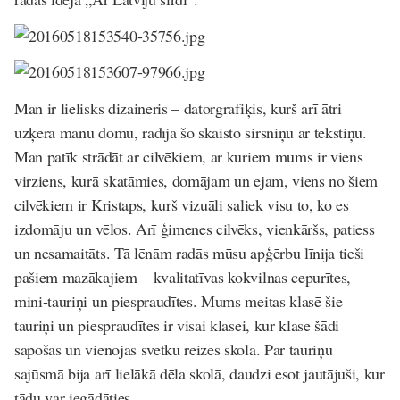
Man ir lielisks dizaineris – datorgrafiķis, kurš arī ātri
uzķēra manu domu, radīja šo skaisto sirsniņu ar tekstiņu.
Man patīk strādāt ar cilvēkiem, ar kuriem mums ir viens
virziens, kurā skatāmies, domājam un ejam, viens no šiem
cilvēkiem ir Kristaps, kurš vizuāli saliek visu to, ko es
izdomāju un vēlos. Arī ģimenes cilvēks, vienkāršs, patiess
un nesamaitāts. Tā lēnām radās mūsu apģērbu līnija tieši
pašiem mazākajiem – kvalitatīvas kokvilnas cepurītes,
mini-tauriņi un piespraudītes. Mums meitas klasē šie
tauriņi un piespraudītes ir visai klasei, kur klase šādi
sapošas un vienojas svētku reizēs skolā. Par tauriņu
sajūsmā bija arī lielākā dēla skolā, daudzi esot jautājuši, kur
tādu var iegādāties.