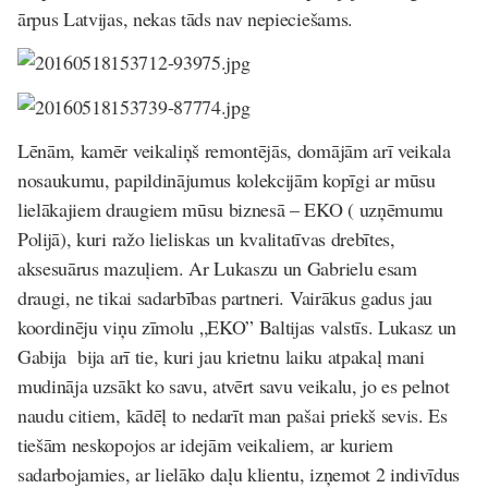
ārpus Latvijas, nekas tāds nav nepieciešams.
Lēnām, kamēr veikaliņš remontējās, domājām arī veikala
nosaukumu, papildinājumus kolekcijām kopīgi ar mūsu
lielākajiem draugiem mūsu biznesā – EKO ( uzņēmumu
Polijā), kuri ražo lieliskas un kvalitatīvas drebītes,
aksesuārus mazuļiem. Ar Lukaszu un Gabrielu esam
draugi, ne tikai sadarbības partneri. Vairākus gadus jau
koordinēju viņu zīmolu „EKO” Baltijas valstīs. Lukasz un
Gabija bija arī tie, kuri jau krietnu laiku atpakaļ mani
mudināja uzsākt ko savu, atvērt savu veikalu, jo es pelnot
naudu citiem, kādēļ to nedarīt man pašai priekš sevis. Es
tiešām neskopojos ar idejām veikaliem, ar kuriem
sadarbojamies, ar lielāko daļu klientu, izņemot 2 indivīdus