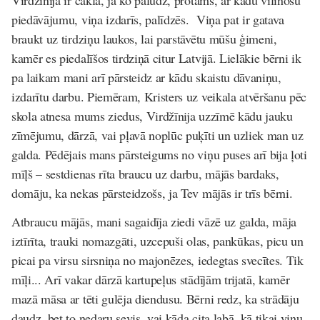
piedāvājumu, viņa izdarīs, palīdzēs. Viņa pat ir gatava
braukt uz tirdziņu laukos, lai parstāvētu mūšu ģimeni,
kamēr es piedalīšos tirdziņā citur Latvijā. Lielākie bērni ik
pa laikam mani arī pārsteidz ar kādu skaistu dāvaniņu,
izdarītu darbu. Piemēram, Kristers uz veikala atvēršanu pēc
skola atnesa mums ziedus, Virdžīnija uzzīmē kādu jauku
zīmējumu, dārzā, vai pļavā noplūc puķīti un uzliek man uz
galda. Pēdējais mans pārsteigums no viņu puses arī bija ļoti
mīļš – sestdienas rīta braucu uz darbu, mājās bardaks,
domāju, ka nekas pārsteidzošs, ja Tev mājās ir trīs bērni.
Atbraucu mājās, mani sagaidīja ziedi vāzē uz galda, māja
iztīrīta, trauki nomazgāti, uzcepuši olas, pankūkas, picu un
picai pa virsu sirsniņa no majonēzes, iedegtas svecītes. Tik
mīļi... Arī vakar dārzā kartupeļus stādījām trijatā, kamēr
mazā māsa ar tēti gulēja diendusu. Bērni redz, ka strādāju
daudz, bet to nedaru sevis, vai kāda cita labā, kā tikai viņu