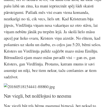
pašu labā un zina, ka mani iepriecināt spēj šādi skaisti
pārsteigumi. Pašlaik mēs visi esam viena komanda,
neatkarīgi no tā, cik vecs, liels utt. Kad Kristeram bija
ģipsis, Virdžīnija viņam nesa vakariņas uz otro stāvu, lai
viņam nebūtu jānāk pa trepēm lejā. Ja skolā lielo māsu
apceļ par lieko svaru, Kristers viņu aizstāv. No rītiem, kad
pošamies uz skolu un darbu, es ceļos jau 5:20, bērni sešos.
Kristers un Virdžinija palīdz saģērbt mazo māsu Emīliju.
Bērnudārzā ejam mazo māsu pavadīt visi – gan es, gan
Kristers, gan Virdžīnija. Protams, katram mums ir savi
asumiņi un niķi, bez tiem nekur, taču cenšamies ar tiem
sadzīvot.
Nav viegli, bet nožēlojusi to neesmu
Nav viegli būt trīs bērnu mammai biznesā, bet nekad to