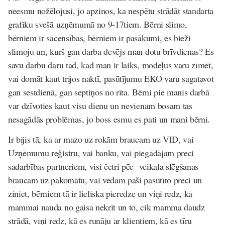
neesmu nožēlojusi, jo apzinos, ka nespētu strādāt standarta
grafiku svešā uzņēmumā no 9-17tiem. Bērni slimo,
bērniem ir sacensības, bērniem ir pasākumi, es bieži
slimoju un, kurš gan darba devējs man dotu brīvdienas? Es
savu darbu daru tad, kad man ir laiks, modeļus varu zīmēt,
vai domāt kaut trijos naktī, pasūtījumu EKO varu sagatavot
gan sestdienā, gan septiņos no rīta. Bērni pie manis darbā
var dzīvoties kaut visu dienu un nevienam bosam tas
nesagādās problēmas, jo boss esmu es pati un mani bērni.
Ir bijis tā, ka ar mazo uz rokām braucam uz VID, vai
Uzņēmumu reģistru, vai banku, vai piegādājam preci
sadarbības partneriem, visi četri pēc veikala slēgšanas
braucam uz pakomātu, vai vedam paši pasūtīto preci un
ziniet, bērniem tā ir lieliska pieredze un viņi redz, ka
mammai nauda no gaisa nekrīt un to, cik mamma daudz
strādā, viņi redz, kā es runāju ar klientiem, kā es tīru