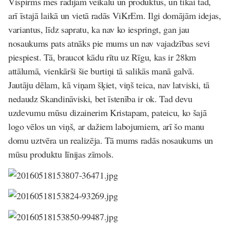
Vispirms mēs radījām veikalu un produktus, un tikai tad,
arī īstajā laikā un vietā radās ViKrEm. Ilgi domājām idejas,
variantus, līdz sapratu, ka nav ko iespringt, gan jau
nosaukums pats atnāks pie mums un nav vajadzības sevi
piespiest. Tā, braucot kādu rītu uz Rīgu, kas ir 28km
attālumā, vienkārši šie burtiņi tā salikās manā galvā.
Jautāju dēlam, kā viņam šķiet, viņš teica, nav latviski, tā
nedaudz Skandināviski, bet īstenība ir ok. Tad devu
uzdevumu mūsu dizainerim Kristapam, pateicu, ko šajā
logo vēlos un viņš, ar dažiem labojumiem, arī šo manu
domu uztvēra un realizēja. Tā mums radās nosaukums un
mūsu produktu līnijas zīmols.