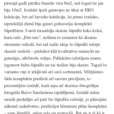
pirmajā gadā pietika finanšu vien 6m2, tad šogad tie jau
bija 10m2. Izstādei īpaši gatavojos ne tikai ar EKO
kolekciju, bet arī latvisko kolekciju, īsi pirms izstādes,
iepriekšējā dienā bija gatavi gultasveļas komplekti
šūpulīšiem. I-netā ieraudzīju skaistu šūpulīti koka krāsā,
kuru ražo „Ette tete”, nolēmu to izmantot kā dizaina
elementu veikalā, bet tad radās ideja šo šūpulīti ietērpt
skaistā veidolā – pieliekot klāt kvalitatīvu matracīti un
gaumīgu, atbilstošu veļiņu. Palūdzām ražotājam mums
izgatavot baltu šūpulīti un tas tiešām bija skaists. Tagad šo
variantu viņi ir iekļāvuši arī savā sortimentā. Vēlējāmies
šādu komplektu piedāvāt arī saviem pircējiem, to
prezentējām izstādē, kurā tapa arī skaistas fotogrāfijas
fotogrāfa Raivo Sarelainena izpildījumā. Izstādē mūsu
stendā piedalījās arī paši šie šūpulīšu ražotāji, jo plānojām
nākotnē sadarboties, piedāvājot klientiem pilno komplektu
– viņu šūpulīši, mūsu veļa un matracīši. Bet nu ir tā kā ir,