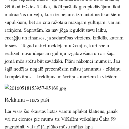
žēl tikai izšķiestā laika, tādēļ pašlaik gan piedāvājam tikai
matracīšus un veļu, kuru iespējams izmantot ne tikai šiem
šūpulīšiem, bet arī cita ražotāja mazajām gultiņām, vai arī
ratiņiem. Sapratām, ka nav jēga ieguldīt savu laiku,
enerģiju un finanses, ja sadarbības virziens, izrādās, katram
ir savs. Tagad aktīvi meklējam ražotājus, kuri spētu
realizēt mūsu idejas arī gultiņu izgatavošanā un arī šajā
jomā mēs spētu būt savādāki. Plāni nākotnei mums ir. Jau
šajā nedēļas nogalē prezentēsim mūsu jaunumus - zīdaiņu
komplektiņus – krekliņus un šortiņus maziem latviešiem.
Reklāma – mēs paši
Lai visas šīs skaistās lietas varētu aplūkot klātienē, jānāk
vai nu ciemos pie mums uz ViKrEm veikaliņu Čaka 99
pagrabiņā, vai arī jāaplūko mūsu mājas lapa