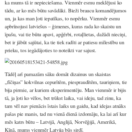
ka mums tā ir nepieciešama. Vienmēr esmu meklējusi ko
tādu, ar ko mēs būtu savādāki. Bieži braucu komandējumos
un, ja kas man ļoti iepatīkas, to nopērku. Vienmēr esmu
apbrīnojusi latviešus – ģimenes, kuras rada ko skaistu un
īpašu, vai tie būtu apavi, apģērbi, rotaļlietas, dažādi nieciņi,
bet ir jābūt sajūtai, ka tie tiek radīti ar patiesu mīlestību un
prieku, tos iegādājoties to noteikti var sajust.
Tādēļ arī pamazām sāku domāt dizainus un skaistas
„fīčiņas” kokvilnas cepurītēm, piespraudītēm, tauriņiem, tie
bija pirmie, ar kuriem eksperimentēju. Man vienmēr ir bijis
tā, ja ļoti ko vēlos, bet trūkst laika, vai ideju, tad zinu, ka
tam vēl nav pienācis īstais laiks un gaidu, kad idejas atnāks
pašas pie manis, tad nu vienā dienā izdomāju, ka lai arī kur
mēs katrs būtu – Latvijā, Anglijā, Norvēģijā, Amerikā,
Ķīņā, mums vienmēr Latvija būs sirdī.