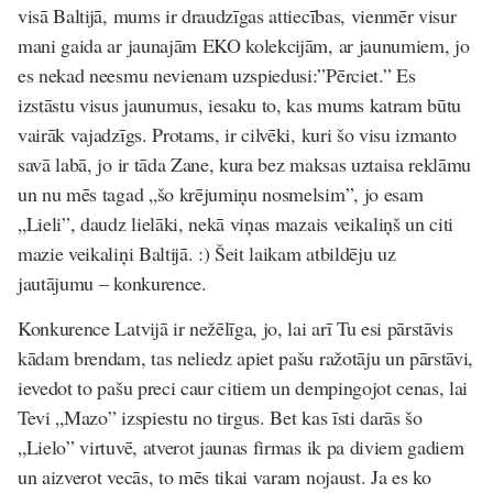
visā Baltijā, mums ir draudzīgas attiecības, vienmēr visur
mani gaida ar jaunajām EKO kolekcijām, ar jaunumiem, jo
es nekad neesmu nevienam uzspiedusi:”Pērciet.” Es
izstāstu visus jaunumus, iesaku to, kas mums katram būtu
vairāk vajadzīgs. Protams, ir cilvēki, kuri šo visu izmanto
savā labā, jo ir tāda Zane, kura bez maksas uztaisa reklāmu
un nu mēs tagad „šo krējumiņu nosmelsim”, jo esam
„Lieli”, daudz lielāki, nekā viņas mazais veikaliņš un citi
mazie veikaliņi Baltijā. :) Šeit laikam atbildēju uz
jautājumu – konkurence.
Konkurence Latvijā ir nežēlīga, jo, lai arī Tu esi pārstāvis
kādam brendam, tas neliedz apiet pašu ražotāju un pārstāvi,
ievedot to pašu preci caur citiem un dempingojot cenas, lai
Tevi „Mazo” izspiestu no tirgus. Bet kas īsti darās šo
„Lielo” virtuvē, atverot jaunas firmas ik pa diviem gadiem
un aizverot vecās, to mēs tikai varam nojaust. Ja es ko