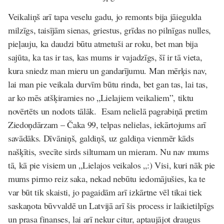
Veikaliņš arī tapa veselu gadu, jo remonts bija jāiegulda
milzīgs, taisījām sienas, griestus, grīdas no pilnīgas nulles,
pieļauju, ka daudzi būtu atmetuši ar roku, bet man bija
sajūta, ka tas ir tas, kas mums ir vajadzīgs, šī ir tā vieta,
kura sniedz man mieru un gandarījumu. Man mērķis nav,
lai man pie veikala durvīm būtu rinda, bet gan tas, lai tas,
ar ko mēs atšķiramies no „Lielajiem veikaliem”, tiktu
novērtēts un nodots tālāk. Esam nelielā pagrabiņā pretim
Ziedoņdārzam – Čaka 99, telpas nelielas, iekārtojums arī
savādāks. Dīvāniņš, galdiņš, uz galdiņa vienmēr kāds
našķītis, svecīte sirds siltumam un mieram. Nu nav mums
tā, kā pie visiem un „Lielajos veikalos „:) Visi, kuri nāk pie
mums pirmo reiz saka, nekad nebūtu iedomājušies, ka te
var būt tik skaisti, jo pagaidām arī izkārtne vēl tikai tiek
saskaņota būvvaldē un Latvijā arī šis process ir laikietilpīgs
un prasa finanses, lai arī nekur citur, aptaujājot draugus