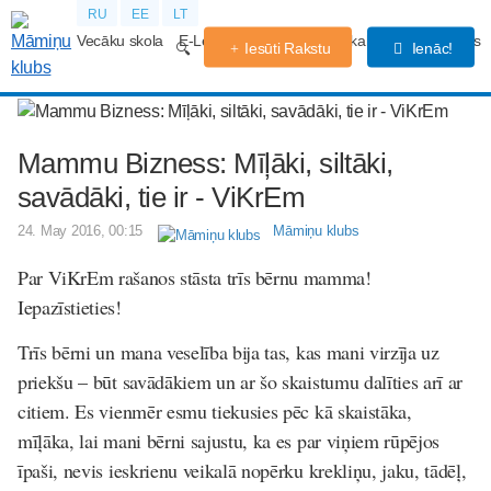
RU
EE
LT
Vecāku skola
E-Lekcijas
Grūtniecības kalendārs
Forums
Iesūti Rakstu
Ienāc!
Mammu Bizness: Mīļāki, siltāki,
savādāki, tie ir - ViKrEm
24. May 2016, 00:15
Māmiņu klubs
Par ViKrEm rašanos stāsta trīs bērnu mamma!
Iepazīstieties!
Trīs bērni un mana veselība bija tas, kas mani virzīja uz
priekšu – būt savādākiem un ar šo skaistumu dalīties arī ar
citiem. Es vienmēr esmu tiekusies pēc kā skaistāka,
mīļāka, lai mani bērni sajustu, ka es par viņiem rūpējos
īpaši, nevis ieskrienu veikalā nopērku krekliņu, jaku, tādēļ,