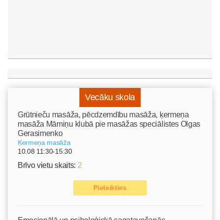
Vecāku skola
Grūtnieču masāža, pēcdzemdību masāža, ķermeņa
masāža Māmiņu klubā pie masāžas speciālistes Olgas
Gerasimenko
Ķermeņa masāža
10.08 11:30-15:30
Brīvo vietu skaits:
2
Pieteikties