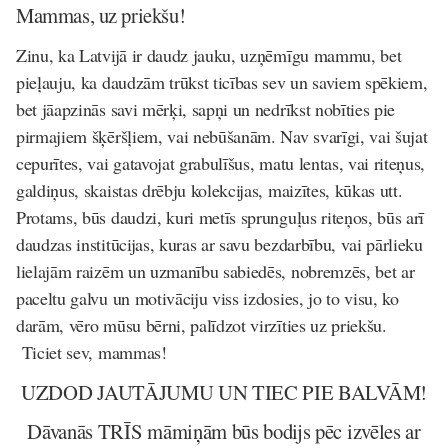
Mammas, uz priekšu!
Zinu, ka Latvijā ir daudz jauku, uzņēmīgu mammu, bet
pieļauju, ka daudzām trūkst ticības sev un saviem spēkiem,
bet jāapzinās savi mērķi, sapņi un nedrīkst nobīties pie
pirmajiem šķēršļiem, vai nebūšanām. Nav svarīgi, vai šujat
cepurītes, vai gatavojat grabulīšus, matu lentas, vai riteņus,
galdiņus, skaistas drēbju kolekcijas, maizītes, kūkas utt.
Protams, būs daudzi, kuri metīs sprunguļus riteņos, būs arī
daudzas institūcijas, kuras ar savu bezdarbību, vai pārlieku
lielajām raizēm un uzmanību sabiedēs, nobremzēs, bet ar
paceltu galvu un motivāciju viss izdosies, jo to visu, ko
darām, vēro mūsu bērni, palīdzot virzīties uz priekšu.
Ticiet sev, mammas!
UZDOD JAUTĀJUMU UN TIEC PIE BALVĀM!
Dāvanās TRĪS māmiņām būs bodijs pēc izvēles ar