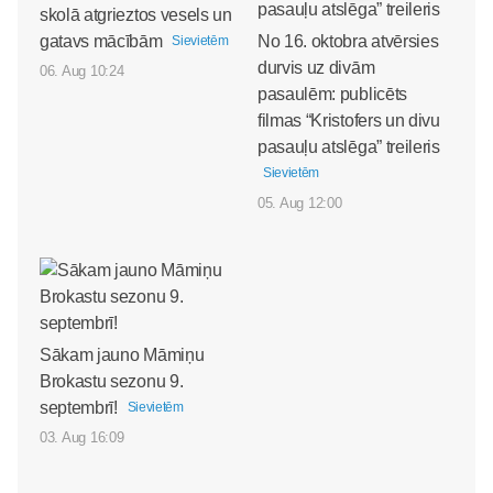
skolā atgrieztos vesels un
gatavs mācībām
No 16. oktobra atvērsies
Sievietēm
durvis uz divām
06. Aug 10:24
pasaulēm: publicēts
filmas “Kristofers un divu
pasauļu atslēga” treileris
Sievietēm
05. Aug 12:00
Sākam jauno Māmiņu
Brokastu sezonu 9.
septembrī!
Sievietēm
03. Aug 16:09