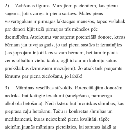
2)
Zīdīšanas ilgums. Mazajiem pacientiem, kas pienu
saņems, ļoti svarīgs ir piena sastāvs. Mātes piens
visvērtīgākais ir pirmajos laktācijas mēnešos, tāpēc vislabāk
par donori kļūt tieši pirmajos trīs mēnešos pēc
dzemdībām.Atteikumu var saņemt potenciālā donore, kuras
bērnam jau tuvojas gads, jo tad piena sastāvs ir izmainījies
(tas joprojām ir ļoti labs savam bērnam, bet tam ir pārāk
zems olbaltumvielu, tauku, ogļhidrātu un kaloriju saturs
priekšlaikus dzimušiem mazuļiem). Jo ātrāk tiek pieņemts
lēmums par piena ziedošanu, jo labāk!
3)
Māmiņas veselības stāvoklis. Potenciālajām donorēm
nedrīkst būt kaitīgie ieradumi (smēķēšana, pārmērīga
alkohola lietošana). Nedrīkstētu būt hroniskas slimības, kas
pieprasa zāļu lietošanu. Taču ir konkrētas slimības un
medikamenti, kuras neietekmē piena kvalitāti, tāpēc
aicinām jaunās māmiņas pieteikties, lai sarunas laikā ar