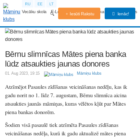
RU
EE
LT
Vecāku skola
E-Lekcijas
Grūtniecības kalendārs
Forums
Iesūti Rakstu
Ienāc!
Bērnu slimnīcas Mātes piena banka
lūdz atsaukties jaunas donores
01. Aug 2023, 19:15
Māmiņu klubs
Atzīmējot Pasaules zīdīšanas veicināšanas nedēļu, kas ik
gadu norit no 1. līdz 7. augustam, Bērnu slimnīca aicina
atsaukties jaunās māmiņas, kuras vēlētos kļūt par Mātes
piena bankas donorēm.
Šodien visā pasaulē tiek atzīmēta Pasaules zīdīšanas
veicināšanas nedēļa, kurā ik gadu aktualizē mātes piena