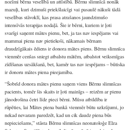
nozīmi bērna veselībā un attīstībā. Bērnu slimnīcā nonāk
mazuļi, kuri dzimuši priekšlaicīgi vai pasaulē nākuši tādā
veselības stāvoklī, kas prasa atrašanos jaundzimušo
intensīvās terapijas nodaļā. Šie ir bērni, kuriem ir ļoti
svarīgi saņemt mātes pienu, bet, ja tas nav iespējams vai
mammai piena nav pietiekoši, nākamais bērnam
draudzīgākais ēdiens ir donora mātes piens. Bērnu slimnīca
vienmēr cenšas sniegt atbalstu mātēm, atbalstot veiksmīgas
zīdīšanas uzsākšanā, bet, kamēr tas nav iespējams – būtiska
ir donoru mātes piena pieejamība.
“Šobrīd donora mātes pienu saņem viens Bērnu slimnīcas
pacients, tomēr šis skaits ir ļoti mainīgs – reizēm ar pienu
jānodrošina četri līdz pieci bērni. Mūsu atbildība ir
rūpēties, lai Mātes piena bankā vienmēr būtu uzkrājumi, jo
nekad nevaram paredzēt, kad un cik daudz piena būs
nepieciešams,” stāsta
Bērnu slimnīcas neonatoloģe Elza