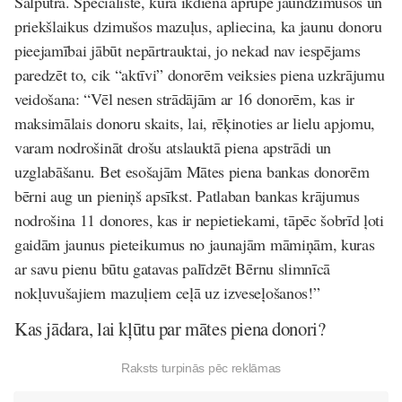
Salputra
. Speciāliste, kura ikdienā aprūpē jaundzimušos un
priekšlaikus dzimušos mazuļus, apliecina, ka jaunu donoru
pieejamībai jābūt nepārtrauktai, jo nekad nav iespējams
paredzēt to, cik “aktīvi” donorēm veiksies piena uzkrājumu
veidošana: “Vēl nesen strādājām ar 16 donorēm, kas ir
maksimālais donoru skaits, lai, rēķinoties ar lielu apjomu,
varam nodrošināt drošu atslauktā piena apstrādi un
uzglabāšanu. Bet esošajām Mātes piena bankas donorēm
bērni aug un pieniņš apsīkst. Patlaban bankas krājumus
nodrošina 11 donores, kas ir nepietiekami, tāpēc šobrīd ļoti
gaidām jaunus pieteikumus no jaunajām māmiņām, kuras
ar savu pienu būtu gatavas palīdzēt Bērnu slimnīcā
nokļuvušajiem mazuļiem ceļā uz izveseļošanos!”
Kas jādara, lai kļūtu par mātes piena donori?
Raksts turpinās pēc reklāmas