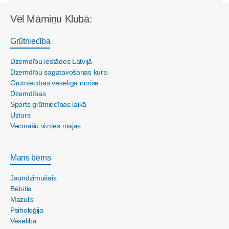
Vēl Māmiņu Klubā:
Grūtniecība
Dzemdību iestādes Latvijā
Dzemdību sagatavošanas kursi
Grūtniecības veselīga norise
Dzemdības
Sports grūtniecības laikā
Uzturs
Vecmāšu vizītes mājās
Mans bērns
Jaundzimušais
Bēbītis
Mazulis
Psiholoģija
Veselība