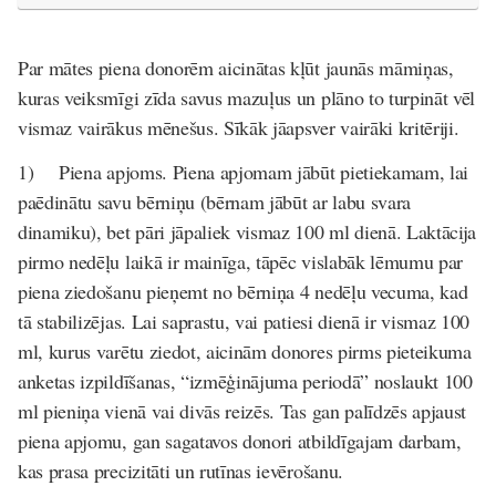
Par mātes piena donorēm aicinātas kļūt jaunās māmiņas,
kuras veiksmīgi zīda savus mazuļus un plāno to turpināt vēl
vismaz vairākus mēnešus. Sīkāk jāapsver vairāki kritēriji.
1)
Piena apjoms. Piena apjomam jābūt pietiekamam, lai
paēdinātu savu bērniņu (bērnam jābūt ar labu svara
dinamiku), bet pāri jāpaliek vismaz 100 ml dienā. Laktācija
pirmo nedēļu laikā ir mainīga, tāpēc vislabāk lēmumu par
piena ziedošanu pieņemt no bērniņa 4 nedēļu vecuma, kad
tā stabilizējas. Lai saprastu, vai patiesi dienā ir vismaz 100
ml, kurus varētu ziedot, aicinām donores pirms pieteikuma
anketas izpildīšanas, “izmēģinājuma periodā” noslaukt 100
ml pieniņa vienā vai divās reizēs. Tas gan palīdzēs apjaust
piena apjomu, gan sagatavos donori atbildīgajam darbam,
kas prasa precizitāti un rutīnas ievērošanu.