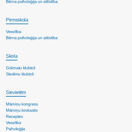
Bērna psiholoģija un attīstība
Pirmsskola
Veselība
Bērna psiholoģija un attīstība
Skola
Grāmatu klubiņš
Skolēnu klubiņš
Sievietēm
Māmiņu kongress
Māmiņu brokastis
Receptes
Veselība
Psiholoģija