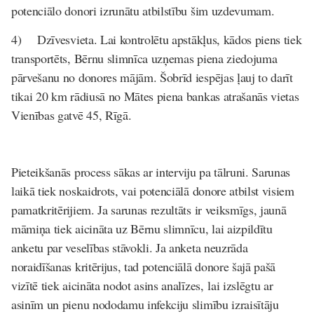
potenciālo donori izrunātu atbilstību šim uzdevumam.
4)
Dzīvesvieta. Lai kontrolētu apstākļus, kādos piens tiek
transportēts, Bērnu slimnīca uzņemas piena ziedojuma
pārvešanu no donores mājām. Šobrīd iespējas ļauj to darīt
tikai 20 km rādiusā no Mātes piena bankas atrašanās vietas
Vienības gatvē 45, Rīgā.
Pieteikšanās process sākas ar interviju pa tālruni. Sarunas
laikā tiek noskaidrots, vai potenciālā donore atbilst visiem
pamatkritērijiem. Ja sarunas rezultāts ir veiksmīgs, jaunā
māmiņa tiek aicināta uz Bērnu slimnīcu, lai aizpildītu
anketu par veselības stāvokli. Ja anketa neuzrāda
noraidīšanas kritērijus, tad potenciālā donore šajā pašā
vizītē tiek aicināta nodot asins analīzes, lai izslēgtu ar
asinīm un pienu nododamu infekciju slimību izraisītāju