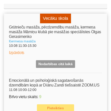
Vecāku skola
Grūtnieču masāža, pēcdzemdību masāža, ķermeņa
masāža Māmiņu klubā pie masāžas speciālistes Olgas
Gerasimenko
Ķermeņa masāža
10.08 11:30-15:30
Izpārdots
Nodarbības citā laikā
Emocionālā un psiholoģiskā sagatavošanās
dzemdībām kopā ar Diānu Zandi tiešsaistē ZOOM.US
11.08 10:00-12:00
Brīvo vietu skaits:
9
Pieteikties