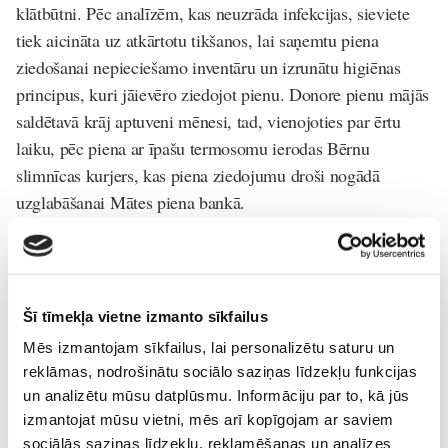
klātbūtni. Pēc analīzēm, kas neuzrāda infekcijas, sieviete
tiek aicināta uz atkārtotu tikšanos, lai saņemtu piena
ziedošanai nepieciešamo inventāru un izrunātu higiēnas
principus, kuri jāievēro ziedojot pienu. Donore pienu mājās
saldētavā krāj aptuveni mēnesi, tad, vienojoties par ērtu
laiku, pēc piena ar īpašu termosomu ierodas Bērnu
slimnīcas kurjers, kas piena ziedojumu droši nogādā
uzglabāšanai Mātes piena bankā.
Donoru darbs ir brīvprātīgs un atlīdzība ir gandarījums par
iespēju palīdzēt mazulim, kura dzīves sākums ir
izaicinājumiem pilns. Jārēķinās, ka piena krājumu
Šī tīmekļa vietne izmanto sīkfailus
veidošana var prasīt vidēji 30 minūtes dienā (piena
atslaukšanai un trauku sterilizēšanai).
Mēs izmantojam sīkfailus, lai personalizētu saturu un
reklāmas, nodrošinātu sociālo saziņas līdzekļu funkcijas
un analizētu mūsu datplūsmu. Informāciju par to, kā jūs
izmantojat mūsu vietni, mēs arī kopīgojam ar saviem
Par Mātes piena banku
sociālās saziņas līdzekļu, reklamēšanas un analīzes