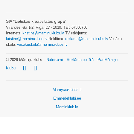
SIA "Lietišķās kreativitātes grupa"
Vīlandes iela 1-2, Rīga, LV - 1010, Tālr. 67350750
Internets:
kristine@maminuklubs.lv
TV raidījums:
kristine@maminuklubs.lv
Reklāma:
reklama@maminuklubs.lv
Vecāku
skola:
vecakuskola@maminuklubs.lv
© 2026 Māmiņu klubs
Noteikumi
Reklāma portālā
Par Māmiņu
Klubu
Mamyciuklubas.lt
Emmedeklubi.ee
Maminklub.lv