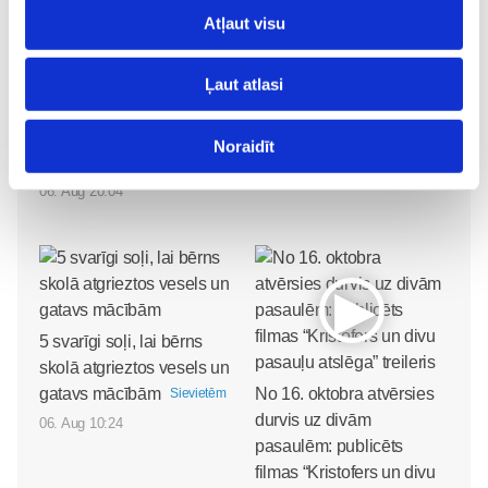
Atļaut visu
ziņas
Ļaut atlasi
Lasi vēl
Noraidīt
Kļūsti par Freemore produktu testētāju!
Sievietēm
06. Aug 20:04
5 svarīgi soļi, lai bērns
skolā atgrieztos vesels un
gatavs mācībām
No 16. oktobra atvērsies
Sievietēm
durvis uz divām
06. Aug 10:24
pasaulēm: publicēts
filmas “Kristofers un divu