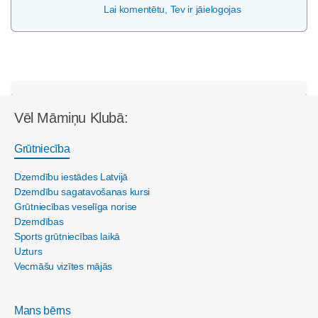
Lai komentētu, Tev ir jāielogojas
Vēl Māmiņu Klubā:
Grūtniecība
Dzemdību iestādes Latvijā
Dzemdību sagatavošanas kursi
Grūtniecības veselīga norise
Dzemdības
Sports grūtniecības laikā
Uzturs
Vecmāšu vizītes mājās
Mans bērns