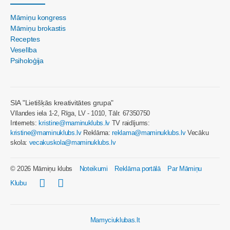
Māmiņu kongress
Māmiņu brokastis
Receptes
Veselība
Psiholoģija
SIA "Lietišķās kreativitātes grupa"
Vīlandes iela 1-2, Rīga, LV - 1010, Tālr. 67350750
Internets:
kristine@maminuklubs.lv
TV raidījums:
kristine@maminuklubs.lv
Reklāma:
reklama@maminuklubs.lv
Vecāku
skola:
vecakuskola@maminuklubs.lv
© 2026 Māmiņu klubs
Noteikumi
Reklāma portālā
Par Māmiņu
Klubu
Mamyciuklubas.lt