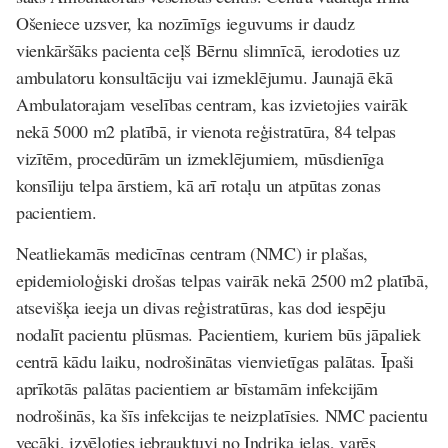
Ošeniece uzsver, ka nozīmīgs ieguvums ir daudz
vienkāršāks pacienta ceļš Bērnu slimnīcā, ierodoties uz
ambulatoru konsultāciju vai izmeklējumu. Jaunajā ēkā
Ambulatorajam veselības centram, kas izvietojies vairāk
nekā 5000 m2 platībā, ir vienota reģistratūra, 84 telpas
vizītēm, procedūrām un izmeklējumiem, mūsdienīga
konsīliju telpa ārstiem, kā arī rotaļu un atpūtas zonas
pacientiem.
Neatliekamās medicīnas centram (NMC) ir plašas,
epidemioloģiski drošas telpas vairāk nekā 2500 m2 platībā,
atsevišķa ieeja un divas reģistratūras, kas dod iespēju
nodalīt pacientu plūsmas. Pacientiem, kuriem būs jāpaliek
centrā kādu laiku, nodrošinātas vienvietīgas palātas. Īpaši
aprīkotās palātas pacientiem ar bīstamām infekcijām
nodrošinās, ka šīs infekcijas te neizplatīsies. NMC pacientu
vecāki, izvēloties iebrauktuvi no Indriķa ielas, varēs