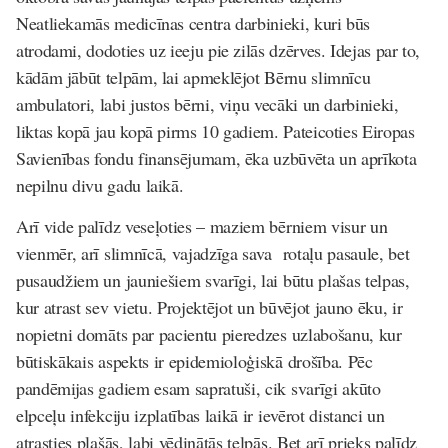
Neatliekamās medicīnas centra darbinieki, kuri būs
atrodami, dodoties uz ieeju pie zilās dzērves. Idejas par to,
kādām jābūt telpām, lai apmeklējot Bērnu slimnīcu
ambulatori, labi justos bērni, viņu vecāki un darbinieki,
liktas kopā jau kopā pirms 10 gadiem. Pateicoties Eiropas
Savienības fondu finansējumam, ēka uzbūvēta un aprīkota
nepilnu divu gadu laikā.
Arī vide palīdz veseļoties – maziem bērniem visur un
vienmēr, arī slimnīcā, vajadzīga sava rotaļu pasaule, bet
pusaudžiem un jauniešiem svarīgi, lai būtu plašas telpas,
kur atrast sev vietu. Projektējot un būvējot jauno ēku, ir
nopietni domāts par pacientu pieredzes uzlabošanu, kur
būtiskākais aspekts ir epidemioloģiskā drošība. Pēc
pandēmijas gadiem esam sapratuši, cik svarīgi akūto
elpceļu infekciju izplatības laikā ir ievērot distanci un
atrasties plašās, labi vēdinātās telpās. Bet arī prieks palīdz