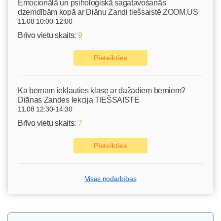
Emocionālā un psiholoģiskā sagatavošanās
dzemdībām kopā ar Diānu Zandi tiešsaistē ZOOM.US
11.08 10:00-12:00
Brīvo vietu skaits:
9
Pieteikties
Kā bērnam iekļauties klasē ar dažādiem bērniem?
Diānas Zandes lekcija TIEŠSAISTĒ
11.08 12:30-14:30
Brīvo vietu skaits:
7
Pieteikties
Visas nodarbības