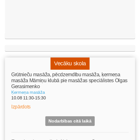
Vecāku skola
Grūtnieču masāža, pēcdzemdību masāža, ķermeņa
masāža Māmiņu klubā pie masāžas speciālistes Olgas
Gerasimenko
Ķermeņa masāža
10.08 11:30-15:30
Izpārdots
Nodarbības citā laikā