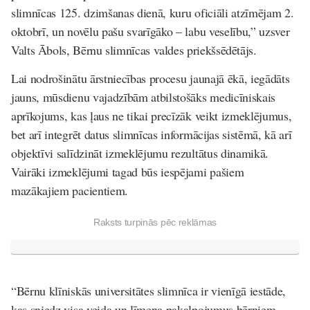
slimnīcas 125. dzimšanas dienā, kuru oficiāli atzīmējam 2.
oktobrī, un novēlu pašu svarīgāko – labu veselību,” uzsver
Valts Ābols, Bērnu slimnīcas valdes priekšsēdētājs.
Lai nodrošinātu ārstniecības procesu jaunajā ēkā, iegādāts
jauns, mūsdienu vajadzībām atbilstošāks medicīniskais
aprīkojums, kas ļaus ne tikai precīzāk veikt izmeklējumus,
bet arī integrēt datus slimnīcas informācijas sistēmā, kā arī
objektīvi salīdzināt izmeklējumu rezultātus dinamikā.
Vairāki izmeklējumi tagad būs iespējami pašiem
mazākajiem pacientiem.
Raksts turpinās pēc reklāmas
“Bērnu klīniskās universitātes slimnīca ir vienīgā iestāde,
kas sniedz visa veida un līmeņa pakalpojumus bērniem,