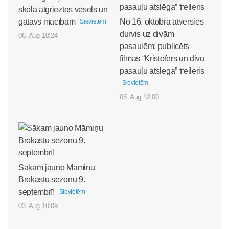
skolā atgrieztos vesels un
gatavs mācībām
No 16. oktobra atvērsies
Sievietēm
durvis uz divām
06. Aug 10:24
pasaulēm: publicēts
filmas “Kristofers un divu
pasauļu atslēga” treileris
Sievietēm
05. Aug 12:00
Sākam jauno Māmiņu
Brokastu sezonu 9.
septembrī!
Sievietēm
03. Aug 16:09