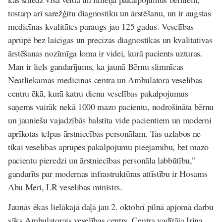
tostarp arī sarežģītu diagnostiku un ārstēšanu, un ir augstas
medicīnas kvalitātes paraugs jau 125 gadus. Veselības
aprūpē bez laicīgas un precīzas diagnostikas un kvalitatīvas
ārstēšanas nozīmīga loma ir videi, kurā pacients uzturas.
Man ir liels gandarījums, ka jaunā Bērnu slimnīcas
Neatliekamās medicīnas centra un Ambulatorā veselības
centru ēkā, kurā katru dienu veselības pakalpojumus
saņems vairāk nekā 1000 mazo pacientu, nodrošināta bērnu
un jauniešu vajadzībās balstīta vide pacientiem un moderni
aprīkotas telpas ārstniecības personālam. Tas uzlabos ne
tikai veselības aprūpes pakalpojumu pieejamību, bet mazo
pacientu pieredzi un ārstniecības personāla labbūtību,”
gandarīts par modernas infrastruktūras attīstību ir
Hosams
Abu Meri, LR veselības ministrs.
Jaunās ēkas lielākajā daļā jau 2. oktobrī pilnā apjomā darbu
sāks Ambulatorais veselības centrs. Centra vadītāja Irina