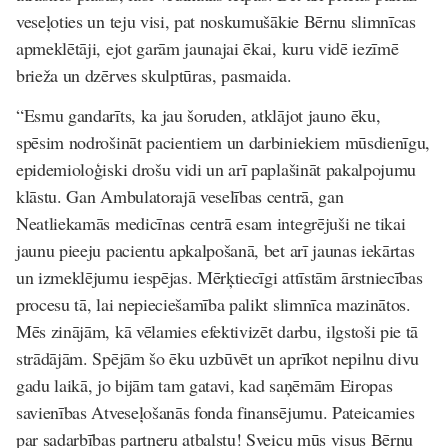
veseļoties un teju visi, pat noskumušākie Bērnu slimnīcas
apmeklētāji, ejot garām jaunajai ēkai, kuru vidē iezīmē
brieža un dzērves skulptūras, pasmaida.
“Esmu gandarīts, ka jau šoruden, atklājot jauno ēku,
spēsim nodrošināt pacientiem un darbiniekiem mūsdienīgu,
epidemioloģiski drošu vidi un arī paplašināt pakalpojumu
klāstu. Gan Ambulatorajā veselības centrā, gan
Neatliekamās medicīnas centrā esam integrējuši ne tikai
jaunu pieeju pacientu apkalpošanā, bet arī jaunas iekārtas
un izmeklējumu iespējas. Mērķtiecīgi attīstām ārstniecības
procesu tā, lai nepieciešamība palikt slimnīca mazinātos.
Mēs zinājām, kā vēlamies efektivizēt darbu, ilgstoši pie tā
strādājām. Spējām šo ēku uzbūvēt un aprīkot nepilnu divu
gadu laikā, jo bijām tam gatavi, kad saņēmām Eiropas
savienības Atveseļošanās fonda finansējumu. Pateicamies
par sadarbības partneru atbalstu! Sveicu mūs visus Bērnu