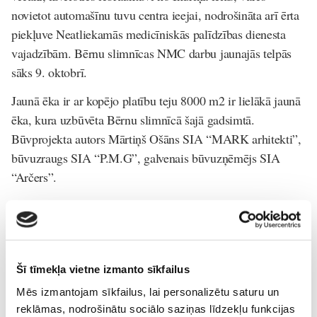
novietot automašīnu tuvu centra ieejai, nodrošināta arī ērta
piekļuve Neatliekamās medicīniskās palīdzības dienesta
vajadzībām. Bērnu slimnīcas NMC darbu jaunajās telpās
sāks 9. oktobrī.
Jaunā ēka ir ar kopējo platību teju 8000 m2 ir lielākā jaunā
ēka, kura uzbūvēta Bērnu slimnīcā šajā gadsimtā.
Būvprojekta autors Mārtiņš Ošāns SIA “MARK arhitekti”,
būvuzraugs SIA “P.M.G”, galvenais būvuzņēmējs SIA
“Arčers”.
“Esmu gandarīta, ka vērienīgais projekts Bērnu slimnīcā ir
īstenots ātri un efektīvi. Pateicoties tam, modernās un
pievilcīgās telpās medicīniskos pakalpojumus varēs saņemt
mazie pacienti un viņu vecāki, un vienlaikus tas būs tikpat
Šī tīmekļa vietne izmanto sīkfailus
būtisks ieguvums un uzlabota darba vide arī slimnīcas
Mēs izmantojam sīkfailus, lai personalizētu saturu un
personālam. Latvijai no Atveseļošanas fonda ir pieejami
reklāmas, nodrošinātu sociālo saziņas līdzekļu funkcijas