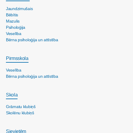
Jaundzimušais
Bēbītis
Mazulis
Psiholoģija
Veselība
Bērna psiholoģija un attīstība
Pirmsskola
Veselība
Bērna psiholoģija un attīstība
Skola
Grāmatu klubiņš
Skolēnu klubiņš
Sievietēm