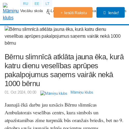
RU
EE
LT
Vecāku skola
E-Lekcijas
Grūtniecības kalendārs
Forums
Iesūti Rakstu
Ienāc!
Bērnu slimnīcā atklāta jauna ēka, kurā
katru dienu veselības aprūpes
pakalpojumus saņems vairāk nekā
1000 bērnu
01. Oct 2024, 00:00
Māmiņu klubs
Jaunajā ēkā darbu jau uzsācis Bērnu slimnīcas
Ambulatorais veselības centrs, kura simbols un
atpazīstamības zīme turpmāk būs oranžais briedis, bet no 9.
oktobra savās jaunajās telpās pacientus uzņems