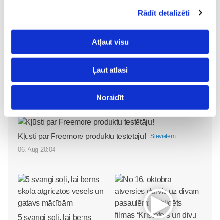
aprīkošanai 2 100 000 EUR.
Rādīt detalizēti
Aprīkojumu jaunajai ēkai palīdzējis iegādāties arī ziedotāju
Atļaut visu
atbalsts.
Ļaut atlasi
ziņas
Noraidīt
Lasi vēl
Kļūsti par Freemore produktu testētāju!
Sievietēm
06. Aug 20:04
5 svarīgi soļi, lai bērns