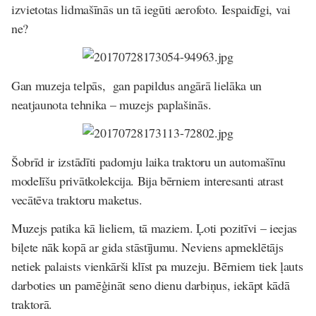
izvietotas lidmašīnās un tā iegūti aerofoto. Iespaidīgi, vai
ne?
Gan muzeja telpās, gan papildus angārā lielāka un
neatjaunota tehnika – muzejs paplašinās.
Šobrīd ir izstādīti padomju laika traktoru un automašīnu
modelīšu privātkolekcija. Bija bērniem interesanti atrast
vecātēva traktoru maketus.
Muzejs patika kā lieliem, tā maziem. Ļoti pozitīvi – ieejas
biļete nāk kopā ar gida stāstījumu. Neviens apmeklētājs
netiek palaists vienkārši klīst pa muzeju. Bērniem tiek ļauts
darboties un pamēģināt seno dienu darbiņus, iekāpt kādā
traktorā.