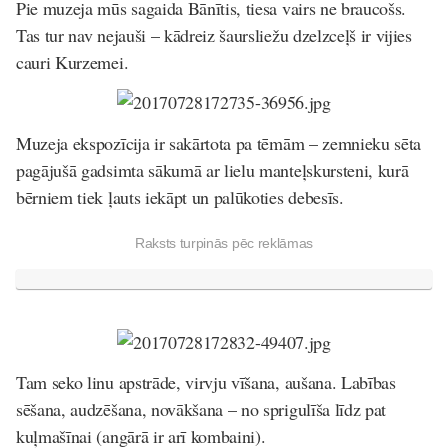
Pie muzeja mūs sagaida Bānītis, tiesa vairs ne braucošs.
Tas tur nav nejauši – kādreiz šaursliežu dzelzceļš ir vijies
cauri Kurzemei.
Muzeja ekspozīcija ir sakārtota pa tēmām – zemnieku sēta
pagājušā gadsimta sākumā ar lielu manteļskursteni, kurā
bērniem tiek ļauts iekāpt un palūkoties debesīs.
Raksts turpinās pēc reklāmas
Tam seko linu apstrāde, virvju vīšana, aušana. Labības
sēšana, audzēšana, novākšana – no sprigulīša līdz pat
kuļmašīnai (angārā ir arī kombaini).