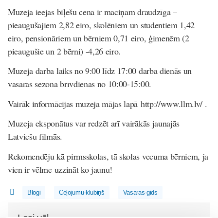
Muzeja ieejas biļešu cena ir maciņam draudzīga –
pieaugušajiem 2,82 eiro, skolēniem un studentiem 1,42
eiro, pensionāriem un bērniem 0,71 eiro, ģimenēm (2
pieaugušie un 2 bērni) -4,26 eiro.
Muzeja darba laiks no 9:00 līdz 17:00 darba dienās un
vasaras sezonā brīvdienās no 10:00-15:00.
Vairāk informācijas muzeja mājas lapā http://www.llm.lv/ .
Muzeja eksponātus var redzēt arī vairākās jaunajās
Latviešu filmās.
Rekomendēju kā pirmsskolas, tā skolas vecuma bērniem, ja
vien ir vēlme uzzināt ko jaunu!
Blogi
Ceļojumu-klubiņš
Vasaras-gids
Lasi vēl