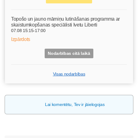
Topošo un jauno māmiņu lutināšanas programma ar
skaistumkopšanas speciālisti Ivetu Liberti
07.08 15:15-17:00
Izpārdots
Nodarbības citā laikā
Visas nodarbības
Lai komentētu, Tev ir jāielogojas