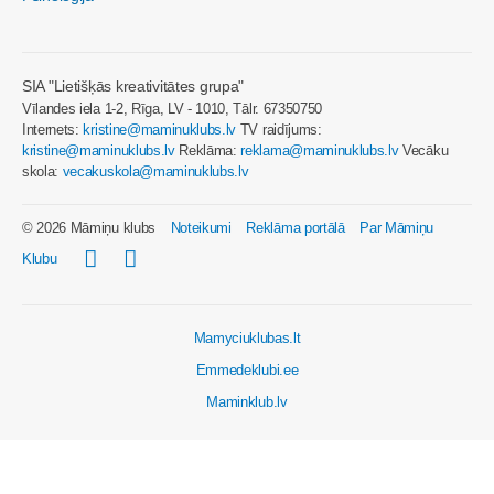
SIA "Lietišķās kreativitātes grupa"
Vīlandes iela 1-2, Rīga, LV - 1010, Tālr. 67350750
Internets:
kristine@maminuklubs.lv
TV raidījums:
kristine@maminuklubs.lv
Reklāma:
reklama@maminuklubs.lv
Vecāku
skola:
vecakuskola@maminuklubs.lv
© 2026 Māmiņu klubs
Noteikumi
Reklāma portālā
Par Māmiņu
Klubu
Mamyciuklubas.lt
Emmedeklubi.ee
Maminklub.lv