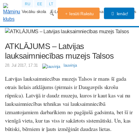
RU
EE
LT
Vecāku skola
E-Lekcijas
Grūtniecības kalendārs
Forums
Iesūti Rakstu
Ienāc!
ATKLĀJUMS – Latvijas
lauksaimniecības muzejs Talsos
28. Jul 2017, 17:31
lauvinja
Latvijas lauksaimniecības muzejs Talsos ir mans šī gada
otrais lielais atklājums (pirmais ir Daugavpils skrošu
rūpnīca). Latvijā ir daudz muzeju, kuros ir kaut kas vai nu
lauksaimniecības tehnikas vai lauksaimniecībā
izmantojamiem darbarīkiem no pagājušā gadsimta, bet šī ir
vienīgā vieta, kur tas viss ir sakārtots sistemātiski. Un, kas
būtiski, bērniem ir ļauts izmēģināt daudzas lietas.