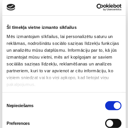
5 svarīgi soļi, lai bērns skolā atgrieztos vesels un
Šī tīmekļa vietne izmanto sīkfailus
gatavs mācībām
Sievietēm
Mēs izmantojam sīkfailus, lai personalizētu saturu un
06. Aug 10:24
reklāmas, nodrošinātu sociālo saziņas līdzekļu funkcijas
un analizētu mūsu datplūsmu. Informāciju par to, kā jūs
izmantojat mūsu vietni, mēs arī kopīgojam ar saviem
sociālās saziņas līdzekļu, reklamēšanas un analīzes
partneriem, kuri to var apvienot ar citu informāciju, ko
viņiem sniedzat vai ko viņi apkopo, kad lietojat viņu
Sākam jauno Māmiņu
pakalpojumus.
Brokastu sezonu 9.
No 16. oktobra atvērsies
septembrī!
Sievietēm
Piekrišanas
durvis uz divām
03. Aug 16:09
Nepieciešams
izvēle
pasaulēm: publicēts
filmas “Kristofers un divu
pasauļu atslēga” treileris
Preferences
Sievietēm