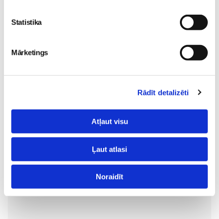
05. Aug 12:00
Statistika
Mārketings
Rādīt detalizēti
Rīgas vasaras smarža
atgriežas: STENDERS
Atļaut visu
veikalu plauktos atkal
pieejama pieprasītā RĪGA
Ļaut atlasi
kolekcija
Sievietēm
31. Jul 09:45
Noraidīt