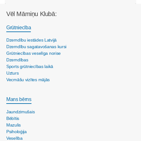
Vēl Māmiņu Klubā:
Grūtniecība
Dzemdību iestādes Latvijā
Dzemdību sagatavošanas kursi
Grūtniecības veselīga norise
Dzemdības
Sports grūtniecības laikā
Uzturs
Vecmāšu vizītes mājās
Mans bērns
Jaundzimušais
Bēbītis
Mazulis
Psiholoģija
Veselība