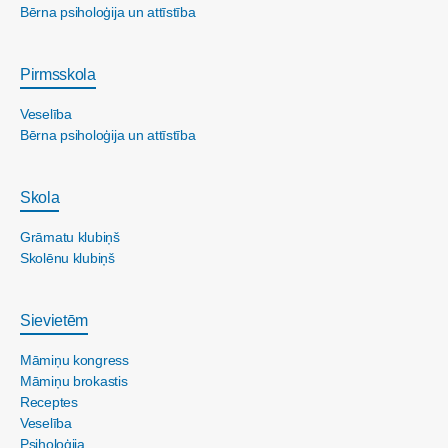
Bērna psiholoģija un attīstība
Pirmsskola
Veselība
Bērna psiholoģija un attīstība
Skola
Grāmatu klubiņš
Skolēnu klubiņš
Sievietēm
Māmiņu kongress
Māmiņu brokastis
Receptes
Veselība
Psiholoģija