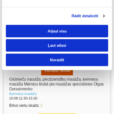
septembrī!
03. Aug 16:09
Rādīt detalizēti
Atļaut visu
Ļaut atlasi
Noraidīt
Vecāku skola
Grūtnieču masāža, pēcdzemdību masāža, ķermeņa
masāža Māmiņu klubā pie masāžas speciālistes Olgas
Gerasimenko
Ķermeņa masāža
10.08 11:30-15:30
Brīvo vietu skaits:
2