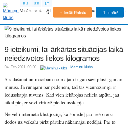
RU
EE
LT
Vecāku skola
E-Lekcijas
Grūtniecības kalendārs
Forums
Iesūti Rakstu
Ienāc!
9 ieteikumi, lai ārkārtas situācijas laikā
neiedzīvotos liekos kilogramos
04. Feb 2021, 00:00
Māmiņu klubs
Strādāšanai un mācībām no mājām ir gan savi plusi, gan arī
mīnusi. Ja runājam par pēdējiem, tad tas viennozīmīgi ir
ledusskapja tuvums. Kad vien iekārojas neliela atpūta, jau
atkal pieķer sevi virtuvē pie ledusskapja
.
Ne velti internetā klīst jociņi, ka šonedēļ jau trešo reizi
dodos uz veikalu pirkt pārtiku nākamajai nedēļai. Par to