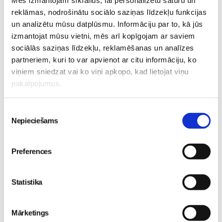
Mēs izmantojam sīkfailus, lai personalizētu saturu un
reklāmas, nodrošinātu sociālo saziņas līdzekļu funkcijas
un analizētu mūsu datplūsmu. Informāciju par to, kā jūs
5 svarīgi soļi, lai bērns
izmantojat mūsu vietni, mēs arī kopīgojam ar saviem
skolā atgrieztos vesels un
sociālās saziņas līdzekļu, reklamēšanas un analīzes
gatavs mācībām
No 16. oktobra atvērsies
Sievietēm
partneriem, kuri to var apvienot ar citu informāciju, ko
durvis uz divām
06. Aug 10:24
viņiem sniedzat vai ko viņi apkopo, kad lietojat viņu
pasaulēm: publicēts
pakalpojumus.
filmas “Kristofers un divu
pasauļu atslēga” treileris
Piekrišanas
Sievietēm
Nepieciešams
izvēle
05. Aug 12:00
Preferences
Statistika
Sākam jauno Māmiņu
Brokastu sezonu 9.
Mārketings
Sievietēm