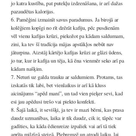
jo katra kustība, pat putekļu izdzenāšana, ir arī dažas
pazaudētas kalorijas.
Pamēģini izmainīt savus paradumus. Ja birojā ar
kolēģiem kopīgi no rīt dzērāt kafiju, pēc pusdienām
vēl vienu kafijas krūzi, piekožot pa kādam saldumam,
zini, ka tev šī tradīcija mājas apstākļos nebūt nav
jāturpina. Aizstāj kārtējo kafijas krūzi ar glāzi ūdens,
jo tur, kur ir kafija un tēja, kā ēna vienmēr seko arī pa
kādam našķim.
Neturi uz galda trauku ar saldumiem. Protams, tas
izskatās tik labi, bet vienlaikus ir arī kā kluss
aicinājums “apēd mani”, un tad vien pieķer sevi, kad
esi jau apēdusi trešo vai piekto konfekti.
Šajā laikā, it sevišķi, ja tev ir mazi bērni, kas prasa
daudz uzmanības, laika ir tik daudz, cik ir, tāpēc var
gadīties, ka kāda ēdienreize izpaliek vai arī tā tiek
aprīta milzīgā steigā. Piebremzē un atrodi laiku, lai