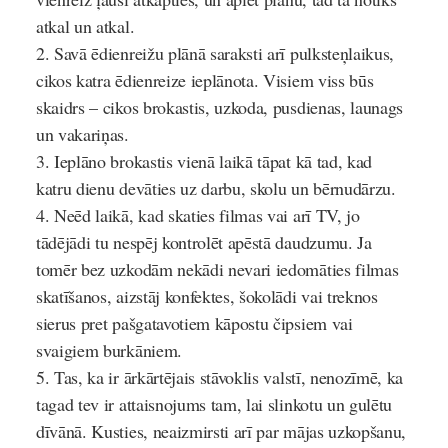
atkal un atkal.
Savā ēdienreižu plānā saraksti arī pulksteņlaikus,
cikos katra ēdienreize ieplānota. Visiem viss būs
skaidrs – cikos brokastis, uzkoda, pusdienas, launags
un vakariņas.
Ieplāno brokastis vienā laikā tāpat kā tad, kad
katru dienu devāties uz darbu, skolu un bērnudārzu.
Neēd laikā, kad skaties filmas vai arī TV, jo
tādējādi tu nespēj kontrolēt apēstā daudzumu. Ja
tomēr bez uzkodām nekādi nevari iedomāties filmas
skatīšanos, aizstāj konfektes, šokolādi vai treknos
sierus pret pašgatavotiem kāpostu čipsiem vai
svaigiem burkāniem.
Tas, ka ir ārkārtējais stāvoklis valstī, nenozīmē, ka
tagad tev ir attaisnojums tam, lai slinkotu un gulētu
dīvānā. Kusties, neaizmirsti arī par mājas uzkopšanu,