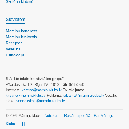
Skolēnu klubiņš
Sievietēm
Māmiņu kongress
Māmiņu brokastis
Receptes
Veselība
Psiholoģija
SIA "Lietišķās kreativitātes grupa"
Vīlandes iela 1-2, Rīga, LV - 1010, Tālr. 67350750
Internets:
kristine@maminuklubs.lv
TV raidījums:
kristine@maminuklubs.lv
Reklāma:
reklama@maminuklubs.lv
Vecāku
skola:
vecakuskola@maminuklubs.lv
© 2026 Māmiņu klubs
Noteikumi
Reklāma portālā
Par Māmiņu
Klubu