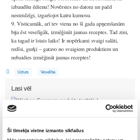
izbaudītu ēdienu! Novērsies no datora un paēd
nesteidzīgi, izgaršojot katru kumosu.
Visticamāk, arī tev viena no šī gada apņemšanām
bija ēst veselīgāk, izmēģināt jaunas receptes. Tad zini,
ka tagad ir īstais laiks! Ir nopērkami svaigi salāti,
redīsi, gurķi – gatavo no svaigiem produktiem un
nebaidies izmēģināt jaunas receptes!
Uzturs
Veselība
Lasi vēl
Kļūsti par Freemore produktu testētāju!
Sievietēm
06. Aug 20:04
Šī tīmekļa vietne izmanto sīkfailus