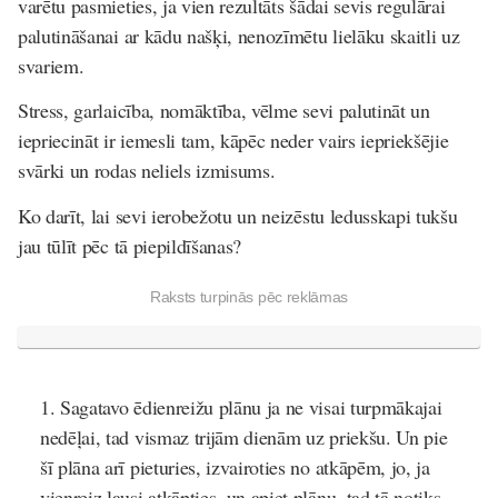
varētu pasmieties, ja vien rezultāts šādai sevis regulārai
palutināšanai ar kādu našķi, nenozīmētu lielāku skaitli uz
svariem.
Stress, garlaicība, nomāktība, vēlme sevi palutināt un
iepriecināt ir iemesli tam, kāpēc neder vairs iepriekšējie
svārki un rodas neliels izmisums.
Ko darīt, lai sevi ierobežotu un neizēstu ledusskapi tukšu
jau tūlīt pēc tā piepildīšanas?
Raksts turpinās pēc reklāmas
Sagatavo ēdienreižu plānu ja ne visai turpmākajai
nedēļai, tad vismaz trijām dienām uz priekšu. Un pie
šī plāna arī pieturies, izvairoties no atkāpēm, jo, ja
vienreiz ļausi atkāpties, un apiet plānu, tad tā notiks