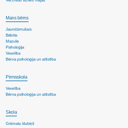
Mans bērns
Jaundzimušais
Bēbītis
Mazulis
Psiholoģija
Veselība
Bērna psiholoģija un attīstība
Pirmsskola
Veselība
Bērna psiholoģija un attīstība
Skola
Grāmatu klubiņš