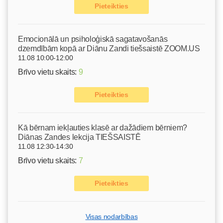
Pieteikties
Emocionālā un psiholoģiskā sagatavošanās
dzemdībām kopā ar Diānu Zandi tiešsaistē ZOOM.US
11.08 10:00-12:00
Brīvo vietu skaits:
9
Pieteikties
Kā bērnam iekļauties klasē ar dažādiem bērniem?
Diānas Zandes lekcija TIEŠSAISTĒ
11.08 12:30-14:30
Brīvo vietu skaits:
7
Pieteikties
Visas nodarbības