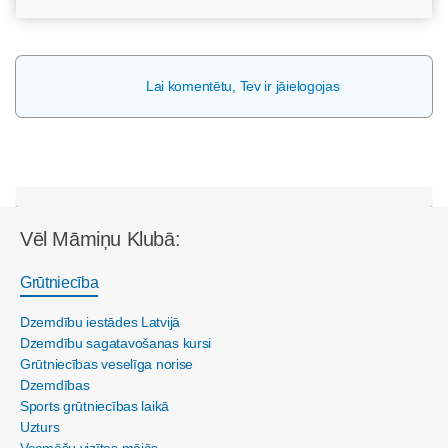
Lai komentētu, Tev ir jāielogojas
Vēl Māmiņu Klubā:
Grūtniecība
Dzemdību iestādes Latvijā
Dzemdību sagatavošanas kursi
Grūtniecības veselīga norise
Dzemdības
Sports grūtniecības laikā
Uzturs
Vecmāšu vizītes mājās