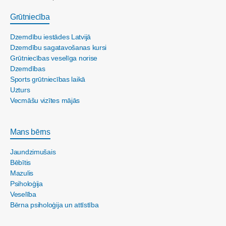
Grūtniecība
Dzemdību iestādes Latvijā
Dzemdību sagatavošanas kursi
Grūtniecības veselīga norise
Dzemdības
Sports grūtniecības laikā
Uzturs
Vecmāšu vizītes mājās
Mans bērns
Jaundzimušais
Bēbītis
Mazulis
Psiholoģija
Veselība
Bērna psiholoģija un attīstība