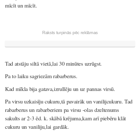
mīcīt un mīcīt.
Raksts turpinās pēc reklāmas
Tad atstāju siltā vietā,lai 30 minūtes uzrūgst.
Pa to laiku sagriezām rabarberus.
Kad mīkla bija gatava,izrullēju un uz pannas virsū.
Pa virsu uzkaisīju cukuru,tā pavairāk un vanilijcukuru. Tad
rabarberus un rabarberiem pa virsu -olas dzeltenums
sakults ar 2-3 ēd. k. skābā krējuma,kam arī piebēru klāt
cukuru un vaniliju,lai gardāk.