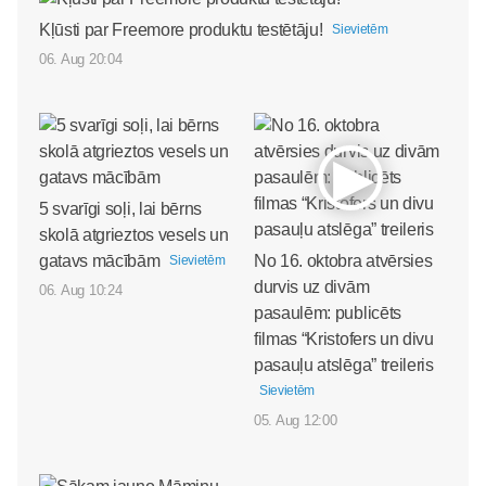
Kļūsti par Freemore produktu testētāju!
Sievietēm
06. Aug 20:04
5 svarīgi soļi, lai bērns
skolā atgrieztos vesels un
gatavs mācībām
No 16. oktobra atvērsies
Sievietēm
durvis uz divām
06. Aug 10:24
pasaulēm: publicēts
filmas “Kristofers un divu
pasauļu atslēga” treileris
Sievietēm
05. Aug 12:00