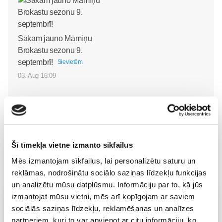
Sākam jauno Māmiņu
Brokastu sezonu 9.
septembrī!
Sievietēm
03. Aug 16:09
Šī tīmekļa vietne izmanto sīkfailus
Mēs izmantojam sīkfailus, lai personalizētu saturu un
reklāmas, nodrošinātu sociālo saziņas līdzekļu funkcijas
un analizētu mūsu datplūsmu. Informāciju par to, kā jūs
izmantojat mūsu vietni, mēs arī kopīgojam ar saviem
Vecāku skola
sociālās saziņas līdzekļu, reklamēšanas un analīzes
Grūtnieču masāža, pēcdzemdību masāža, ķermeņa
partneriem, kuri to var apvienot ar citu informāciju, ko