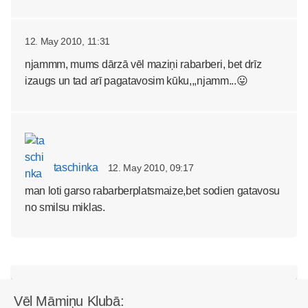
12. May 2010, 11:31
njammm, mums dārzā vēl maziņi rabarberi, bet drīz
izaugs un tad arī pagatavosim kūku,,,njamm...😛
taschinka
12. May 2010, 09:17
man loti garso rabarberplatsmaize,bet sodien gatavosu
no smilsu miklas.
Vēl Māmiņu Klubā: