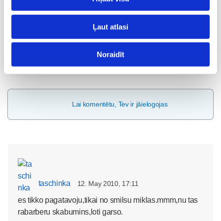
Pieteikties
Ļaut atlasi
Noraidīt
Visas nodarbības
Lai komentētu, Tev ir jāielogojas
taschinka
12. May 2010, 17:11
es tikko pagatavoju,tikai no smilsu miklas.mmm,nu tas
rabarberu skabumins,loti garso.