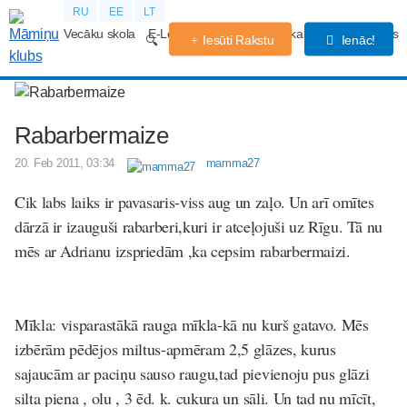
RU
EE
LT
Vecāku skola
E-Lekcijas
Grūtniecības kalendārs
Forums
Iesūti Rakstu
Ienāc!
Rabarbermaize
20. Feb 2011, 03:34
mamma27
Cik labs laiks ir pavasaris-viss aug un zaļo. Un arī omītes
dārzā ir izauguši rabarberi,kuri ir atceļojuši uz Rīgu. Tā nu
mēs ar Adrianu izspriedām ,ka cepsim rabarbermaizi.
Mīkla: visparastākā rauga mīkla-kā nu kurš gatavo. Mēs
izbērām pēdējos miltus-apmēram 2,5 glāzes, kurus
sajaucām ar paciņu sauso raugu,tad pievienoju pus glāzi
silta piena , olu , 3 ēd. k. cukura un sāli. Un tad nu mīcīt,